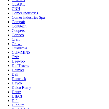
CLARK
CNH
Comer Industries
Comer Industries Spa
Compair
Contitech
Coopers
Corteco
Craft
Crown
Cukurova
CUMMINS
Czfz
Daewoo
Daf Trucks
Daimler
Dali
Dantruck
Dayco
Delco Remy
Deutz
DIECI
Difa
Dinolift