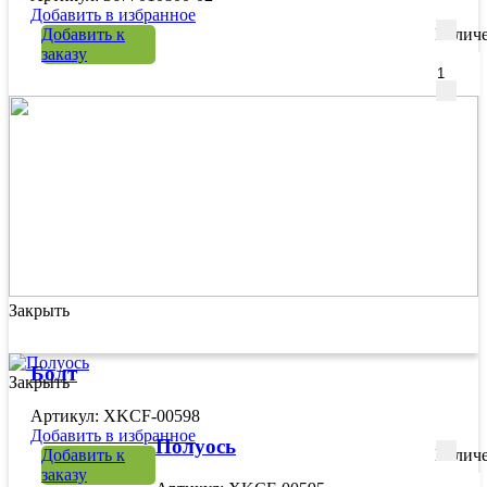
Добавить в избранное
Добавить к
Количе
заказу
Закрыть
Болт
Закрыть
Артикул: XKCF-00598
Добавить в избранное
Полуось
Добавить к
Количе
заказу