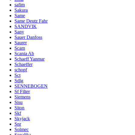
safim
Sakura
Same
Same Deutz Fahr
SANDVIK
Sany
Sauer Danfoss
Saurer
Scam
Scania Ab
Schaeff Yanmar
Schaeffer
schopf
Sct
Sdlg
SENNEBOGEN
Sf Filter
Siemens
Sisu
Siton
Skf
Skyjack
Snr
Solmec
Sonalika