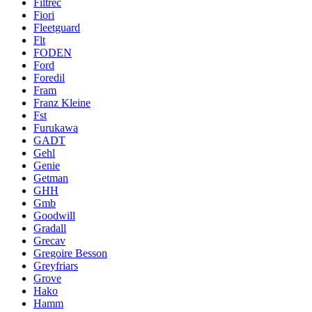
Filtrec
Fiori
Fleetguard
Flt
FODEN
Ford
Foredil
Fram
Franz Kleine
Fst
Furukawa
GADT
Gehl
Genie
Getman
GHH
Gmb
Goodwill
Gradall
Grecav
Gregoire Besson
Greyfriars
Grove
Hako
Hamm