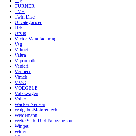
Tug
TURNER
TVH
Twin Disc
Uncategorized
Urb
Ursus
Vactor Manufacturing
Vag
Valmet
Valtra
Vapormatic
Venieri
Vermeer
Vimek
VMC
VOEGELE
Volkswagen
Volvo
Wacker Neuson
Walgahn-Motorentechn
Weidemann
Welte Stahl Und Fahrzeugbau
Winget
Wirtgen