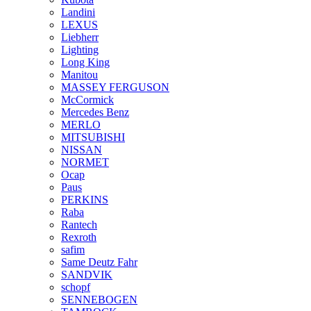
Landini
LEXUS
Liebherr
Lighting
Long King
Manitou
MASSEY FERGUSON
McCormick
Mercedes Benz
MERLO
MITSUBISHI
NISSAN
NORMET
Ocap
Paus
PERKINS
Raba
Rantech
Rexroth
safim
Same Deutz Fahr
SANDVIK
schopf
SENNEBOGEN