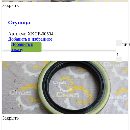
Закрыть
Ступица
Артикул: XKCF-00594
Добавить в избранное
Добавить к
Количе
заказу
Закрыть