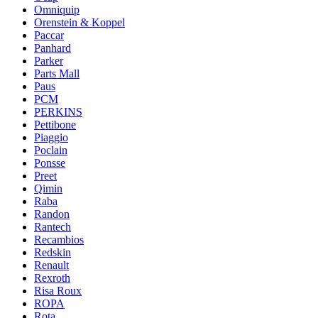
Omniquip
Orenstein & Koppel
Paccar
Panhard
Parker
Parts Mall
Paus
PCM
PERKINS
Pettibone
Piaggio
Poclain
Ponsse
Preet
Qimin
Raba
Randon
Rantech
Recambios
Redskin
Renault
Rexroth
Risa Roux
ROPA
Rota