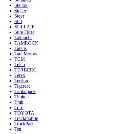
Stellox
Stetter
Steyr
Still
SULLAIR
Sure Filter
Takeuchi
TAMROCK
Tarsus
Tata Motors
TCM
Telco
TERBERG
Terex
Terrion
Tigercat
Timberjack
Timken
Tmb
Toro
TOYOTA
Trackmobile
TruckPart
Tsn