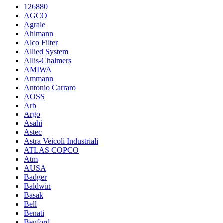
126880
AGCO
Agrale
Ahlmann
Alco Filter
Allied System
Allis-Chalmers
AMIWA
Ammann
Antonio Carraro
AOSS
Arb
Argo
Asahi
Astec
Astra Veicoli Industriali
ATLAS COPCO
Atm
AUSA
Badger
Baldwin
Basak
Bell
Benati
Benford