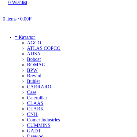
0
Wishlist
0
items
/
0.00
₽
≡ Каталог
AGCO
ATLAS COPCO
AUSA
Bobcat
BOMAG
BPW
Brevini
Buhler
CARRARO
Case
Caterpillar
CLAAS
CLARK
CNH
Comer Industries
CUMMINS
GADT
Daewoo