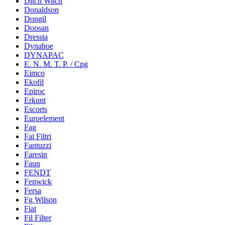
Ditch Witch
Donaldson
Dongil
Doosan
Dressta
Dynahoe
DYNAPAC
E. N. M. T. P. / Cpg
Eimco
Ekofil
Epiroc
Erkunt
Escorts
Euroelement
Fag
Fai Filtri
Fantuzzi
Faresin
Faun
FENDT
Fenwick
Fersa
Fg Wilson
Fiat
Fil Filter