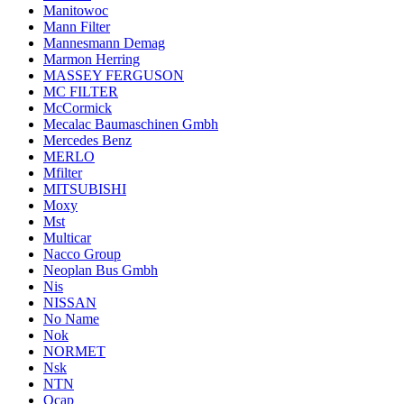
Manitowoc
Mann Filter
Mannesmann Demag
Marmon Herring
MASSEY FERGUSON
MC FILTER
McCormick
Mecalac Baumaschinen Gmbh
Mercedes Benz
MERLO
Mfilter
MITSUBISHI
Moxy
Mst
Multicar
Nacco Group
Neoplan Bus Gmbh
Nis
NISSAN
No Name
Nok
NORMET
Nsk
NTN
Ocap