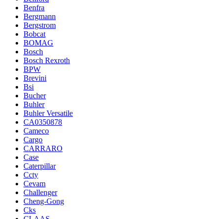
Benfra
Bergmann
Bergstrom
Bobcat
BOMAG
Bosch
Bosch Rexroth
BPW
Brevini
Bsi
Bucher
Buhler
Buhler Versatile
CA0350878
Cameco
Cargo
CARRARO
Case
Caterpillar
Ccty
Cevam
Challenger
Cheng-Gong
Cks
CLAAS