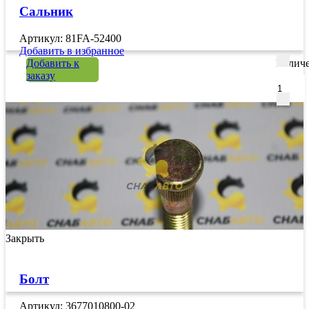
Сальник
Артикул: 81FA-52400
Добавить в избранное
Добавить к
Количе
заказу
Закрыть
Болт
Артикул: 3677010800-02