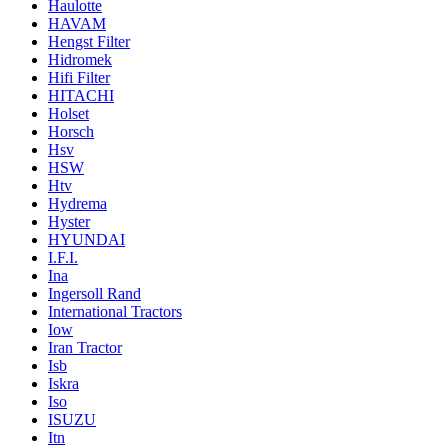
Haulotte
HAVAM
Hengst Filter
Hidromek
Hifi Filter
HITACHI
Holset
Horsch
Hsv
HSW
Htv
Hydrema
Hyster
HYUNDAI
I.F.I.
Ina
Ingersoll Rand
International Tractors
Iow
Iran Tractor
Isb
Iskra
Iso
ISUZU
Itn