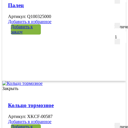
Палец
Артикул: Q100325000
Добавить в избранное
Добавить к
Количе
заказу
Закрыть
Кольцо тормозное
Артикул: XKCF-00587
Добавить в избранное
Добавить к
Количе