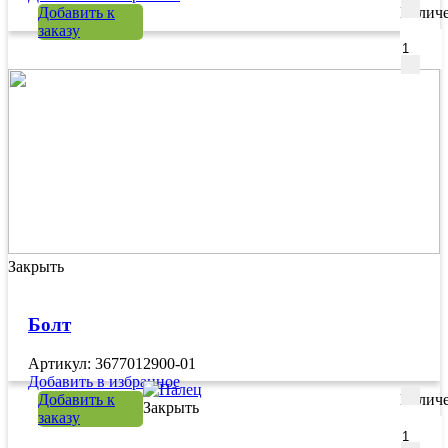
Добавить к
Количе
заказу
Закрыть
Болт
Артикул: 3677012900-01
Добавить в избранное
Добавить к
Количе
Закрыть
заказу