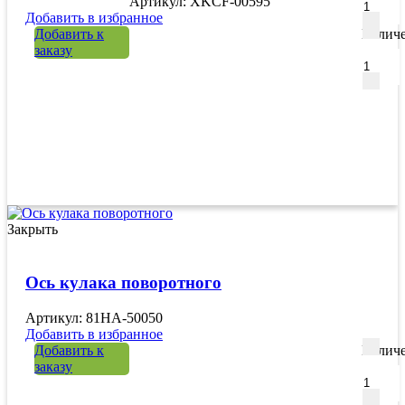
Артикул: XKCF-00595
Добавить в избранное
Добавить к
Количе
заказу
Закрыть
Ось кулака поворотного
Артикул: 81HA-50050
Добавить в избранное
Добавить к
Количе
заказу