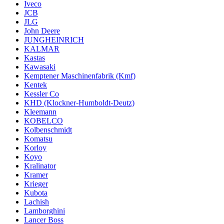
Iveco
JCB
JLG
John Deere
JUNGHEINRICH
KALMAR
Kastas
Kawasaki
Kemptener Maschinenfabrik (Kmf)
Kentek
Kessler Co
KHD (Klockner-Humboldt-Deutz)
Kleemann
KOBELCO
Kolbenschmidt
Komatsu
Korloy
Koyo
Kralinator
Kramer
Krieger
Kubota
Lachish
Lamborghini
Lancer Boss