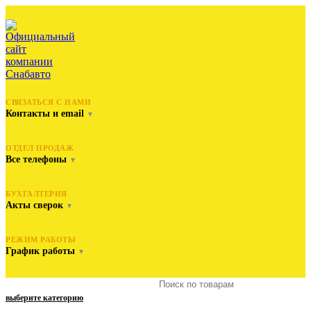
СВЯЗАТЬСЯ С НАМИ
Контакты и email
▼
ОТДЕЛ ПРОДАЖ
Все телефоны
▼
БУХГАЛТЕРИЯ
Акты сверок
▼
РЕЖИМ РАБОТЫ
График работы
▼
выберите категорию