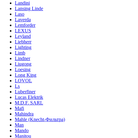
Landini
Lansing Linde
Laso
Laverda
Lemforder
LEXUS
Leyland
Liebherr
Lighting
Limb
Lindner
Liugong
Loesing
Long King
LOVOL
Ls
Luberfiner
Lucas Elektrik
M.D.F. SARL
Mafi
Mahindra
Mahle (Knecht-Фильтра)
Man
Mando
Manitou