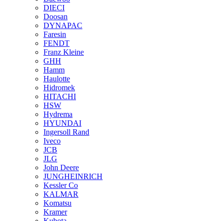
DIECI
Doosan
DYNAPAC
Faresin
FENDT
Franz Kleine
GHH
Hamm
Haulotte
Hidromek
HITACHI
HSW
Hydrema
HYUNDAI
Ingersoll Rand
Iveco
JCB
JLG
John Deere
JUNGHEINRICH
Kessler Co
KALMAR
Komatsu
Kramer
Kubota