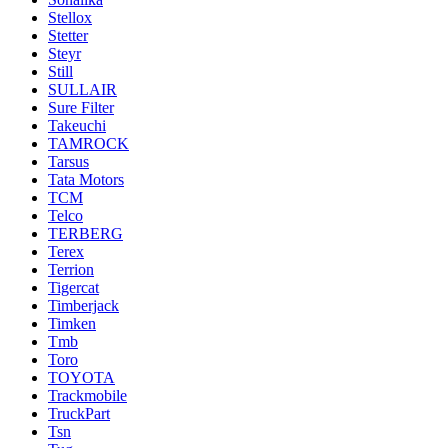
Stellox
Stetter
Steyr
Still
SULLAIR
Sure Filter
Takeuchi
TAMROCK
Tarsus
Tata Motors
TCM
Telco
TERBERG
Terex
Terrion
Tigercat
Timberjack
Timken
Tmb
Toro
TOYOTA
Trackmobile
TruckPart
Tsn