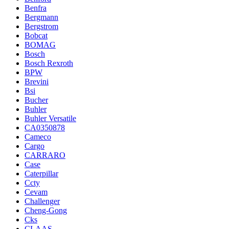
Benfra
Bergmann
Bergstrom
Bobcat
BOMAG
Bosch
Bosch Rexroth
BPW
Brevini
Bsi
Bucher
Buhler
Buhler Versatile
CA0350878
Cameco
Cargo
CARRARO
Case
Caterpillar
Ccty
Cevam
Challenger
Cheng-Gong
Cks
CLAAS