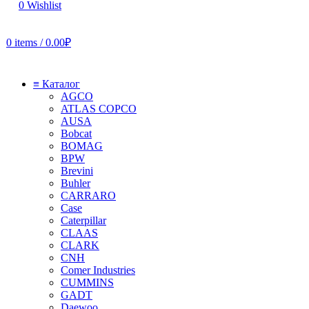
0
Wishlist
0
items
/
0.00
₽
≡ Каталог
AGCO
ATLAS COPCO
AUSA
Bobcat
BOMAG
BPW
Brevini
Buhler
CARRARO
Case
Caterpillar
CLAAS
CLARK
CNH
Comer Industries
CUMMINS
GADT
Daewoo