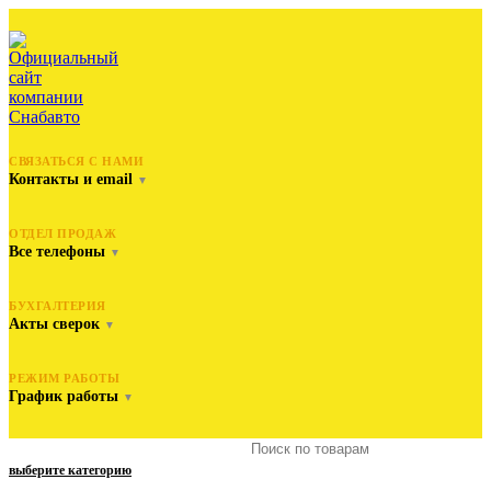
СВЯЗАТЬСЯ С НАМИ
Контакты и email
▼
ОТДЕЛ ПРОДАЖ
Все телефоны
▼
БУХГАЛТЕРИЯ
Акты сверок
▼
РЕЖИМ РАБОТЫ
График работы
▼
выберите категорию