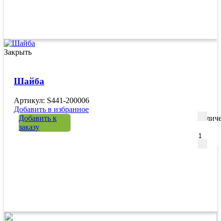
Закрыть
Шайба
Артикул: S441-200006
Добавить в избранное
Добавить к
Количе
заказу