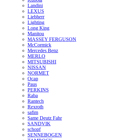
Landini
LEXUS
Liebherr
Lighting
Long King
Manitou
MASSEY FERGUSON
McCormick
Mercedes Benz
MERLO
MITSUBISHI
NISSAN
NORMET
Ocap
Paus
PERKINS
Raba
Rantech
Rexroth
safim
Same Deutz Fahr
SANDVIK
schopf
SENNEBOGEN