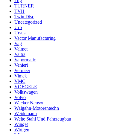
Tug
TURNER
TVH
Twin Disc
Uncategorized
Urb
Ursus
Vactor Manufacturing
Vag
Valmet
Valtra
Vapormatic
Venieri
Vermeer
Vimek
VMC
VOEGELE
Volkswagen
Volvo
Wacker Neuson
Walgahn-Motorentechn
Weidemann
Welte Stahl Und Fahrzeugbau
Winget
Wirtgen