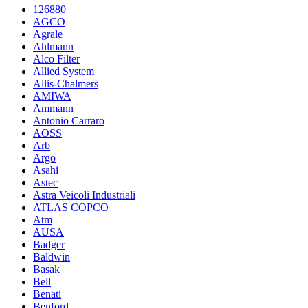
126880
AGCO
Agrale
Ahlmann
Alco Filter
Allied System
Allis-Chalmers
AMIWA
Ammann
Antonio Carraro
AOSS
Arb
Argo
Asahi
Astec
Astra Veicoli Industriali
ATLAS COPCO
Atm
AUSA
Badger
Baldwin
Basak
Bell
Benati
Benford