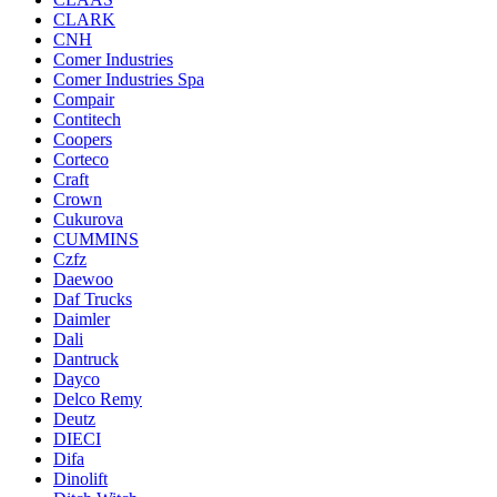
CLARK
CNH
Comer Industries
Comer Industries Spa
Compair
Contitech
Coopers
Corteco
Craft
Crown
Cukurova
CUMMINS
Czfz
Daewoo
Daf Trucks
Daimler
Dali
Dantruck
Dayco
Delco Remy
Deutz
DIECI
Difa
Dinolift