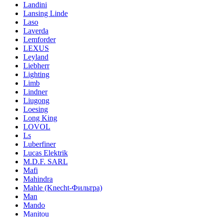
Landini
Lansing Linde
Laso
Laverda
Lemforder
LEXUS
Leyland
Liebherr
Lighting
Limb
Lindner
Liugong
Loesing
Long King
LOVOL
Ls
Luberfiner
Lucas Elektrik
M.D.F. SARL
Mafi
Mahindra
Mahle (Knecht-Фильтра)
Man
Mando
Manitou