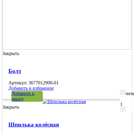
Закрыть
Болт
Артикул: 3677012900-01
Добавить в избранное
Добавить к
Количе
заказу
Закрыть
Шпилька колёсная