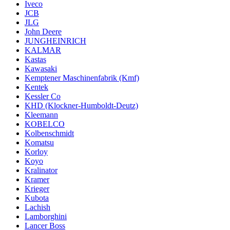
Iveco
JCB
JLG
John Deere
JUNGHEINRICH
KALMAR
Kastas
Kawasaki
Kemptener Maschinenfabrik (Kmf)
Kentek
Kessler Co
KHD (Klockner-Humboldt-Deutz)
Kleemann
KOBELCO
Kolbenschmidt
Komatsu
Korloy
Koyo
Kralinator
Kramer
Krieger
Kubota
Lachish
Lamborghini
Lancer Boss