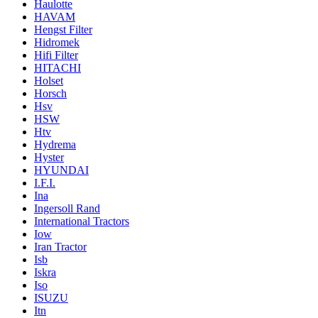
Haulotte
HAVAM
Hengst Filter
Hidromek
Hifi Filter
HITACHI
Holset
Horsch
Hsv
HSW
Htv
Hydrema
Hyster
HYUNDAI
I.F.I.
Ina
Ingersoll Rand
International Tractors
Iow
Iran Tractor
Isb
Iskra
Iso
ISUZU
Itn