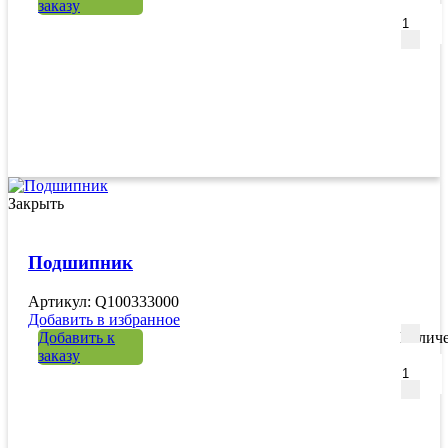
заказу
Закрыть
Подшипник
Артикул: Q100333000
Добавить в избранное
Добавить к
Количе
заказу