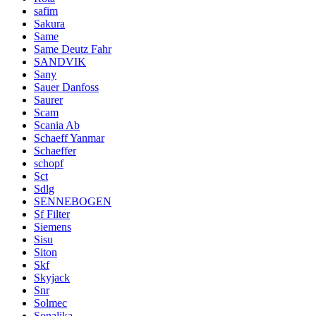
safim
Sakura
Same
Same Deutz Fahr
SANDVIK
Sany
Sauer Danfoss
Saurer
Scam
Scania Ab
Schaeff Yanmar
Schaeffer
schopf
Sct
Sdlg
SENNEBOGEN
Sf Filter
Siemens
Sisu
Siton
Skf
Skyjack
Snr
Solmec
Sonalika