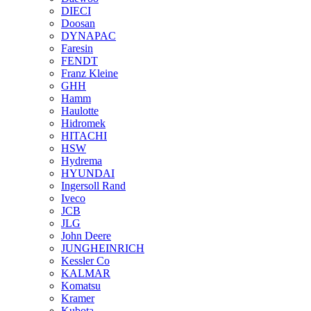
DIECI
Doosan
DYNAPAC
Faresin
FENDT
Franz Kleine
GHH
Hamm
Haulotte
Hidromek
HITACHI
HSW
Hydrema
HYUNDAI
Ingersoll Rand
Iveco
JCB
JLG
John Deere
JUNGHEINRICH
Kessler Co
KALMAR
Komatsu
Kramer
Kubota