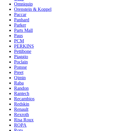
Omniquip
Orenstein & Koppel
Paccar
Panhard
Parker
Parts Mall
Paus
PCM
PERKINS
Pettibone
Piaggio
Poclain
Ponsse
Preet
Qimin
Raba
Randon
Rantech
Recambios
Redskin
Renault
Rexroth
Risa Roux
ROPA
Rota