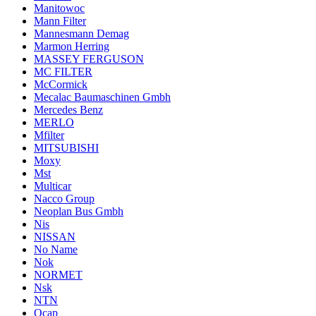
Manitowoc
Mann Filter
Mannesmann Demag
Marmon Herring
MASSEY FERGUSON
MC FILTER
McCormick
Mecalac Baumaschinen Gmbh
Mercedes Benz
MERLO
Mfilter
MITSUBISHI
Moxy
Mst
Multicar
Nacco Group
Neoplan Bus Gmbh
Nis
NISSAN
No Name
Nok
NORMET
Nsk
NTN
Ocap