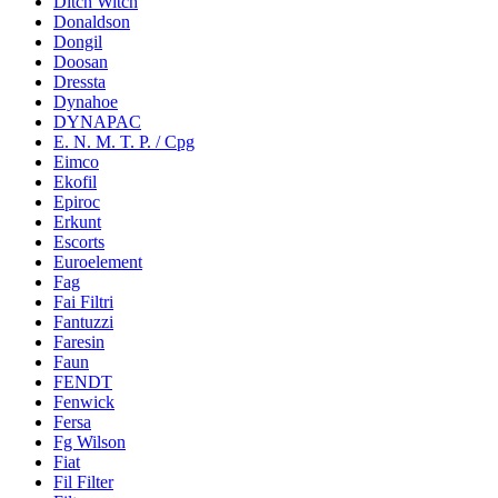
Ditch Witch
Donaldson
Dongil
Doosan
Dressta
Dynahoe
DYNAPAC
E. N. M. T. P. / Cpg
Eimco
Ekofil
Epiroc
Erkunt
Escorts
Euroelement
Fag
Fai Filtri
Fantuzzi
Faresin
Faun
FENDT
Fenwick
Fersa
Fg Wilson
Fiat
Fil Filter