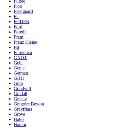
Filtrec
Fiori
Fleetguard
Flt
FODEN
Ford
Foredil
Fram
Franz Kleine
Fst
Furukawa
GADT
Gehl
Genie
Getman
GHH
Gmb
Goodwill
Gradall
Grecav
Gregoire Besson
Greyfriars
Grove
Hako
Hamm