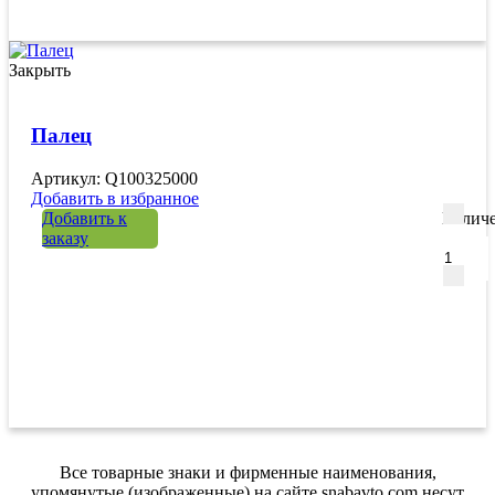
Закрыть
Палец
Артикул: Q100325000
Добавить в избранное
Добавить к
Количе
заказу
Все товарные знаки и фирменные наименования,
упомянутые (изображенные) на сайте snabavto.com несут