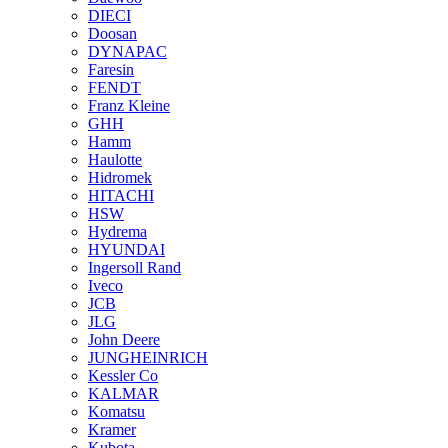
DIECI
Doosan
DYNAPAC
Faresin
FENDT
Franz Kleine
GHH
Hamm
Haulotte
Hidromek
HITACHI
HSW
Hydrema
HYUNDAI
Ingersoll Rand
Iveco
JCB
JLG
John Deere
JUNGHEINRICH
Kessler Co
KALMAR
Komatsu
Kramer
Kubota