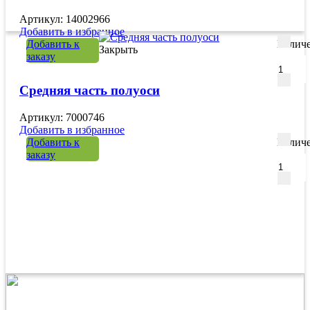
Артикул: 14002966
Добавить в избранное
Добавить к
Количе
Закрыть
заказу
Средняя часть полуоси
Артикул: 7000746
Добавить в избранное
Добавить к
Количе
заказу