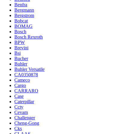
Benfra
Bergmann
Bergstrom
Bobcat
BOMAG
Bosch
Bosch Rexroth
BPW
Brevini
Bsi
Bucher
Buhler
Buhler Versatile
CA0350878
Cameco
Cargo
CARRARO
Case
Caterpillar
Ccty
Cevam
Challenger
Cheng-Gong
Cks
CLAAS