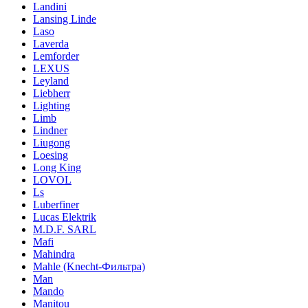
Landini
Lansing Linde
Laso
Laverda
Lemforder
LEXUS
Leyland
Liebherr
Lighting
Limb
Lindner
Liugong
Loesing
Long King
LOVOL
Ls
Luberfiner
Lucas Elektrik
M.D.F. SARL
Mafi
Mahindra
Mahle (Knecht-Фильтра)
Man
Mando
Manitou