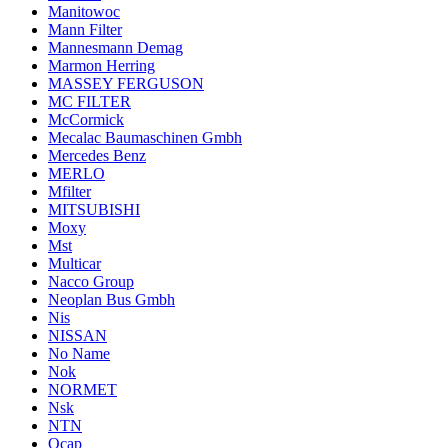
Manitowoc
Mann Filter
Mannesmann Demag
Marmon Herring
MASSEY FERGUSON
MC FILTER
McCormick
Mecalac Baumaschinen Gmbh
Mercedes Benz
MERLO
Mfilter
MITSUBISHI
Moxy
Mst
Multicar
Nacco Group
Neoplan Bus Gmbh
Nis
NISSAN
No Name
Nok
NORMET
Nsk
NTN
Ocap