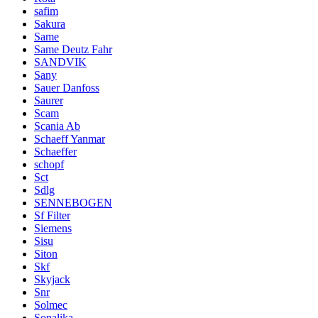
safim
Sakura
Same
Same Deutz Fahr
SANDVIK
Sany
Sauer Danfoss
Saurer
Scam
Scania Ab
Schaeff Yanmar
Schaeffer
schopf
Sct
Sdlg
SENNEBOGEN
Sf Filter
Siemens
Sisu
Siton
Skf
Skyjack
Snr
Solmec
Sonalika