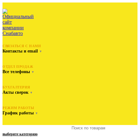
СВЯЗАТЬСЯ С НАМИ
Контакты и email
▼
ОТДЕЛ ПРОДАЖ
Все телефоны
▼
БУХГАЛТЕРИЯ
Акты сверок
▼
РЕЖИМ РАБОТЫ
График работы
▼
выберите категорию