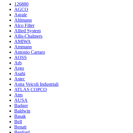
126880
AGCO
Agrale
Ahlmann
Alco Filter
Allied System
Allis-Chalmers
AMIWA
Ammann
Antonio Carraro
AOSS
Arb
Argo
Asahi
Astec
Astra Veicoli Industriali
ATLAS COPCO
Atm
AUSA
Badger
Baldwin
Basak
Bell
Benati
Benford