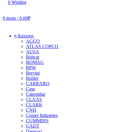
0
Wishlist
0
items
/
0.00
₽
≡ Каталог
AGCO
ATLAS COPCO
AUSA
Bobcat
BOMAG
BPW
Brevini
Buhler
CARRARO
Case
Caterpillar
CLAAS
CLARK
CNH
Comer Industries
CUMMINS
GADT
Daewoo