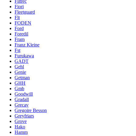
Filtrec
Fiori
Fleetguard
Flt
FODEN
Ford
Foredil
Fram
Franz Kleine
Fst
Furukawa
GADT
Gehl
Genie
Getman
GHH
Gmb
Goodwill
Gradall
Grecav
Gregoire Besson
Greyfriars
Grove
Hako
Hamm