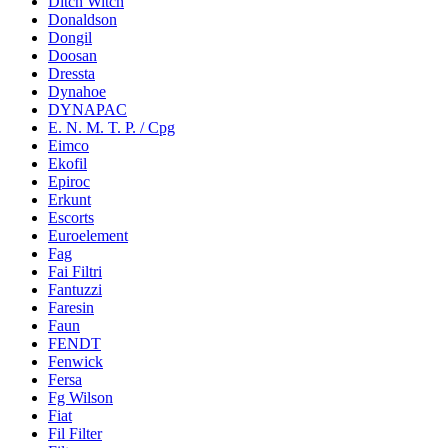
Ditch Witch
Donaldson
Dongil
Doosan
Dressta
Dynahoe
DYNAPAC
E. N. M. T. P. / Cpg
Eimco
Ekofil
Epiroc
Erkunt
Escorts
Euroelement
Fag
Fai Filtri
Fantuzzi
Faresin
Faun
FENDT
Fenwick
Fersa
Fg Wilson
Fiat
Fil Filter