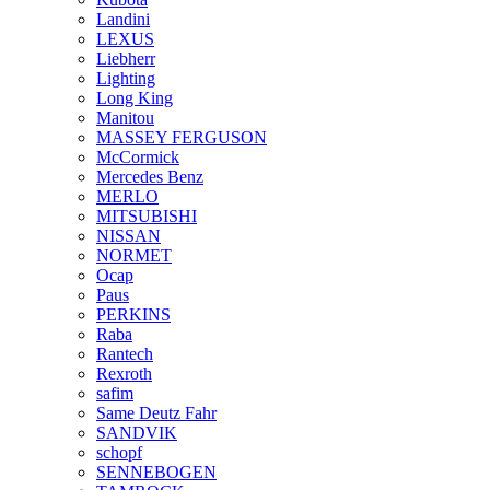
Landini
LEXUS
Liebherr
Lighting
Long King
Manitou
MASSEY FERGUSON
McCormick
Mercedes Benz
MERLO
MITSUBISHI
NISSAN
NORMET
Ocap
Paus
PERKINS
Raba
Rantech
Rexroth
safim
Same Deutz Fahr
SANDVIK
schopf
SENNEBOGEN