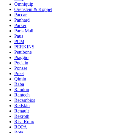
Omniquip
Orenstein & Koppel
Paccar
Panhard
Parker
Parts Mall
Paus
PCM
PERKINS
Pettibone
Piaggio
Poclain
Ponsse
Preet
Qimin
Raba
Randon
Rantech
Recambios
Redskin
Renault
Rexroth
Risa Roux
ROPA
Rota