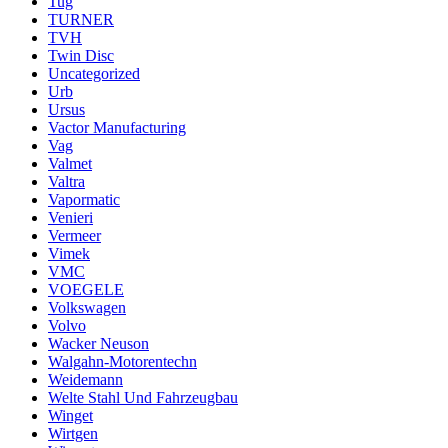
Tug
TURNER
TVH
Twin Disc
Uncategorized
Urb
Ursus
Vactor Manufacturing
Vag
Valmet
Valtra
Vapormatic
Venieri
Vermeer
Vimek
VMC
VOEGELE
Volkswagen
Volvo
Wacker Neuson
Walgahn-Motorentechn
Weidemann
Welte Stahl Und Fahrzeugbau
Winget
Wirtgen