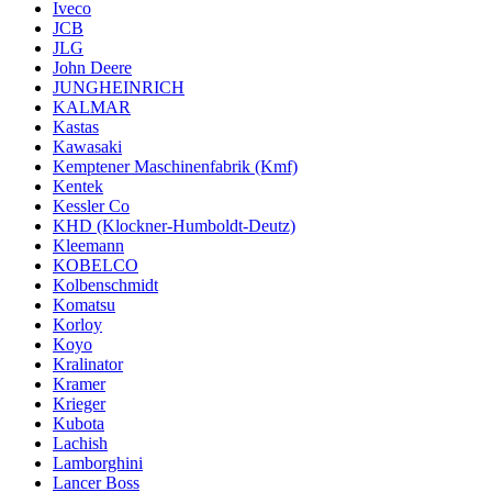
Iveco
JCB
JLG
John Deere
JUNGHEINRICH
KALMAR
Kastas
Kawasaki
Kemptener Maschinenfabrik (Kmf)
Kentek
Kessler Co
KHD (Klockner-Humboldt-Deutz)
Kleemann
KOBELCO
Kolbenschmidt
Komatsu
Korloy
Koyo
Kralinator
Kramer
Krieger
Kubota
Lachish
Lamborghini
Lancer Boss