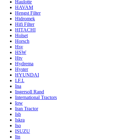
Haulotte
HAVAM
Hengst Filter
Hidromek
Hifi Filter
HITACHI
Holset
Horsch
Hsv
HSW
Htv
Hydrema
Hyster
HYUNDAI
I.F.I.
Ina
Ingersoll Rand
International Tractors
Iow
Iran Tractor
Isb
Iskra
Iso
ISUZU
Itn