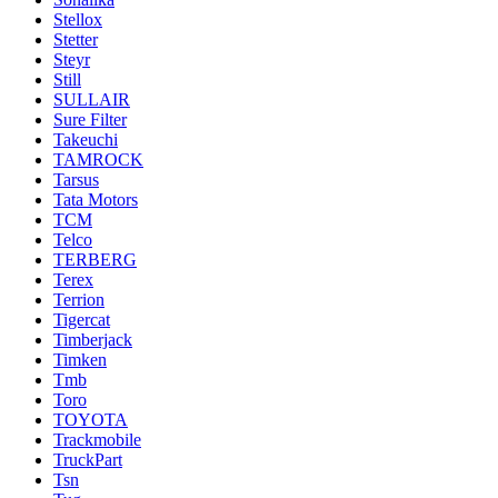
Stellox
Stetter
Steyr
Still
SULLAIR
Sure Filter
Takeuchi
TAMROCK
Tarsus
Tata Motors
TCM
Telco
TERBERG
Terex
Terrion
Tigercat
Timberjack
Timken
Tmb
Toro
TOYOTA
Trackmobile
TruckPart
Tsn