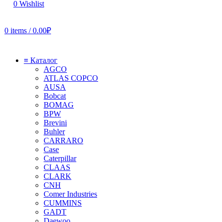
0
Wishlist
0
items
/
0.00
₽
≡ Каталог
AGCO
ATLAS COPCO
AUSA
Bobcat
BOMAG
BPW
Brevini
Buhler
CARRARO
Case
Caterpillar
CLAAS
CLARK
CNH
Comer Industries
CUMMINS
GADT
Daewoo