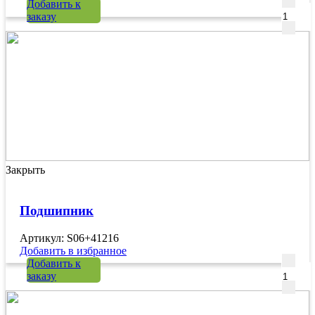
Количе
Добавить к
заказу
Закрыть
Подшипник
Артикул: S06+41216
Добавить в избранное
Количе
Добавить к
заказу