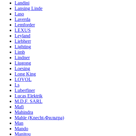
Landini
Lansing Linde
Laso
Laverda
Lemforder
LEXUS
Leyland
Liebherr
Lighting
Limb
Lindner
Liugong
Loesing
Long King
LOVOL
Ls
Luberfiner
Lucas Elektrik
M.D.F. SARL
Mafi
Mahindra
Mahle (Knecht-Фильтра)
Man
Mando
Manitou