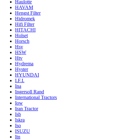
Haulotte
HAVAM
Hengst Filter
Hidromek
Hifi Filter
HITACHI
Holset
Horsch
Hsv
HSW
Htv
Hydrema
Hyster
HYUNDAI
I.F.I.
Ina
Ingersoll Rand
International Tractors
Iow
Iran Tractor
Isb
Iskra
Iso
ISUZU
Itn