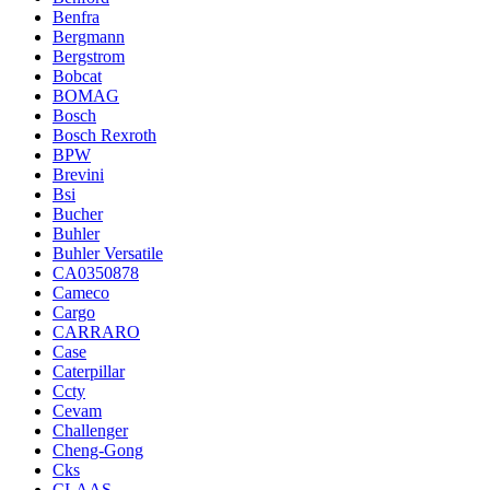
Benfra
Bergmann
Bergstrom
Bobcat
BOMAG
Bosch
Bosch Rexroth
BPW
Brevini
Bsi
Bucher
Buhler
Buhler Versatile
CA0350878
Cameco
Cargo
CARRARO
Case
Caterpillar
Ccty
Cevam
Challenger
Cheng-Gong
Cks
CLAAS