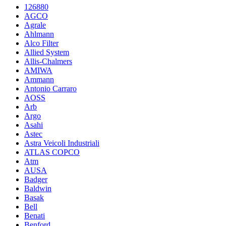
126880
AGCO
Agrale
Ahlmann
Alco Filter
Allied System
Allis-Chalmers
AMIWA
Ammann
Antonio Carraro
AOSS
Arb
Argo
Asahi
Astec
Astra Veicoli Industriali
ATLAS COPCO
Atm
AUSA
Badger
Baldwin
Basak
Bell
Benati
Benford