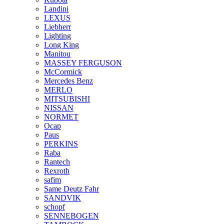
Landini
LEXUS
Liebherr
Lighting
Long King
Manitou
MASSEY FERGUSON
McCormick
Mercedes Benz
MERLO
MITSUBISHI
NISSAN
NORMET
Ocap
Paus
PERKINS
Raba
Rantech
Rexroth
safim
Same Deutz Fahr
SANDVIK
schopf
SENNEBOGEN