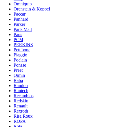
Omniquip
Orenstein & Koppel
Paccar
Panhard
Parker
Parts Mall
Paus
PCM
PERKINS
Pettibone
Piaggio
Poclain
Ponsse
Preet
Qimin
Raba
Randon
Rantech
Recambios
Redskin
Renault
Rexroth
Risa Roux
ROPA
Rota