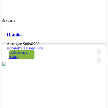
Закрыть
Шайба
Артикул: S06/42280
Добавить в избранное
Количе
Добавить к
заказу