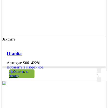
Закрыть
Шайба
Артикул: S06+42281
Добавить в избранное
Количе
Добавить к
заказу