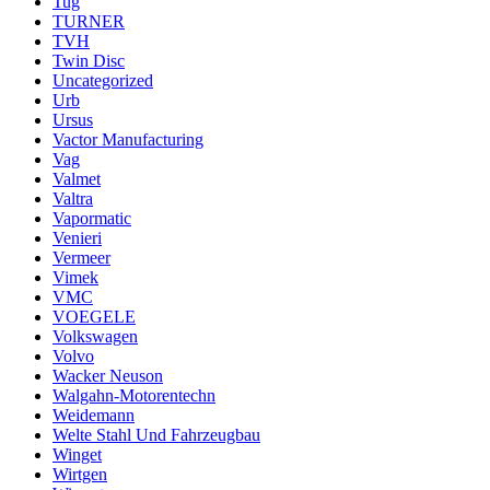
Tug
TURNER
TVH
Twin Disc
Uncategorized
Urb
Ursus
Vactor Manufacturing
Vag
Valmet
Valtra
Vapormatic
Venieri
Vermeer
Vimek
VMC
VOEGELE
Volkswagen
Volvo
Wacker Neuson
Walgahn-Motorentechn
Weidemann
Welte Stahl Und Fahrzeugbau
Winget
Wirtgen