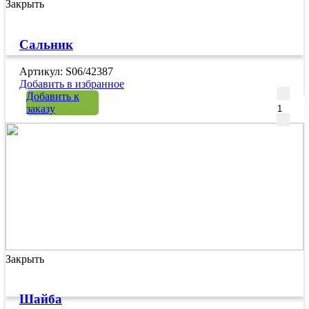
Закрыть
Сальник
Артикул: S06/42387
Добавить в избранное
Количе
Добавить к
заказу
Закрыть
Шайба