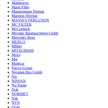
Manitowoc
Mann Filter
Mannesmann Demag
Marmon Herring
MASSEY FERGUSON
MC FILTER
McCormick
Mecalac Baumaschinen Gmbh
Mercedes Benz
MERLO
Mfilter
MITSUBISHI
Moxy
Mst
Multicar
Nacco Group
Neoplan Bus Gmbh
Nis
NISSAN
No Name
Nok
NORMET
Nsk
NTN
Ocap