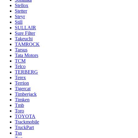
Stellox
Stetter
Steyr
Still
SULLAIR
Sure Filter
Takeuchi
TAMROCK
Tarsus
Tata Motors
TCM
Telco
TERBERG
Terex
Terrion
Tigercat
Timberjack
Timken
Tmb
Toro
TOYOTA
Trackmobile
TruckPart
Tsn