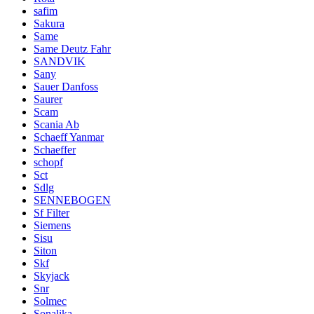
safim
Sakura
Same
Same Deutz Fahr
SANDVIK
Sany
Sauer Danfoss
Saurer
Scam
Scania Ab
Schaeff Yanmar
Schaeffer
schopf
Sct
Sdlg
SENNEBOGEN
Sf Filter
Siemens
Sisu
Siton
Skf
Skyjack
Snr
Solmec
Sonalika