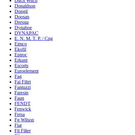
Ditch Witch
Donaldson
Dongil
Doosan
Dressta
Dynahoe
DYNAPAC
E. N. M. T. P. / Cpg
Eimco
Ekofil
Epiroc
Erkunt
Escorts
Euroelement
Fag
Fai Filtri
Fantuzzi
Faresin
Faun
FENDT
Fenwick
Fersa
Fg Wilson
Fiat
Fil Filter