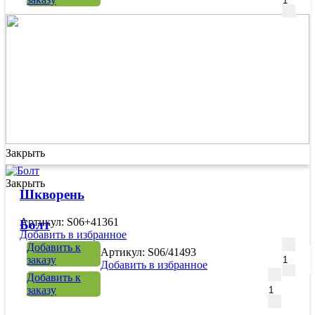
Закрыть
Закрыть
Шкворень
Артикул: S06+41361
Болт
Добавить в избранное
Количе
Добавить к
Артикул: S06/41493
заказу
Добавить в избранное
Количест
Добавить к
заказу