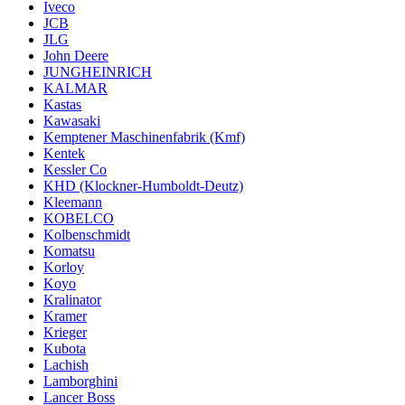
Iveco
JCB
JLG
John Deere
JUNGHEINRICH
KALMAR
Kastas
Kawasaki
Kemptener Maschinenfabrik (Kmf)
Kentek
Kessler Co
KHD (Klockner-Humboldt-Deutz)
Kleemann
KOBELCO
Kolbenschmidt
Komatsu
Korloy
Koyo
Kralinator
Kramer
Krieger
Kubota
Lachish
Lamborghini
Lancer Boss