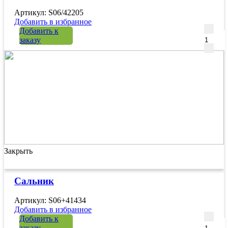
Артикул: S06/42205
Добавить в избранное
Количе
Добавить к
заказу
Закрыть
Сальник
Артикул: S06+41434
Добавить в избранное
Количе
Добавить к
заказу