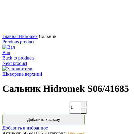
Нажмите для увеличения
Главная
Hidromek
Сальник
Previous product
Вал
Back to products
Next product
Шкворень верхний
Сальник Hidromek S06/41685
Количество
Добавить к заказу
Добавить в избранное
Артикул:
S06/41685
Категория:
Hidromek