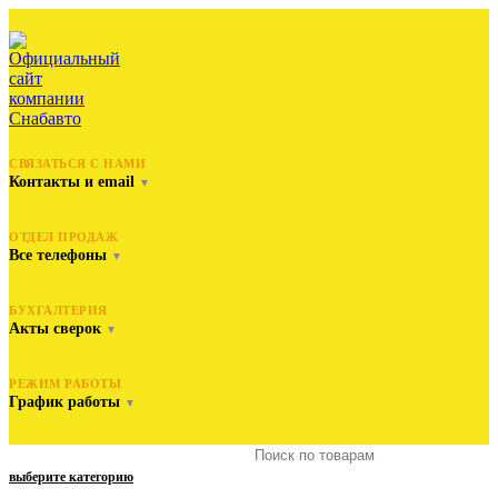
СВЯЗАТЬСЯ С НАМИ
Контакты и email
▼
ОТДЕЛ ПРОДАЖ
Все телефоны
▼
БУХГАЛТЕРИЯ
Акты сверок
▼
РЕЖИМ РАБОТЫ
График работы
▼
выберите категорию