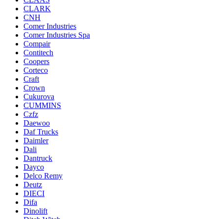
CLARK
CNH
Comer Industries
Comer Industries Spa
Compair
Contitech
Coopers
Corteco
Craft
Crown
Cukurova
CUMMINS
Czfz
Daewoo
Daf Trucks
Daimler
Dali
Dantruck
Dayco
Delco Remy
Deutz
DIECI
Difa
Dinolift