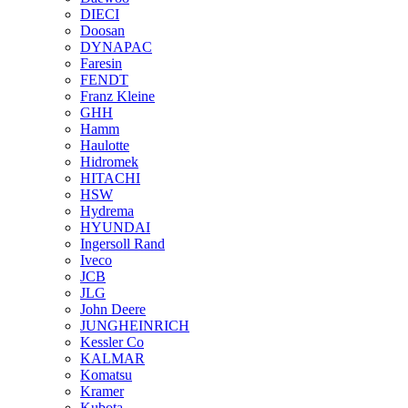
DIECI
Doosan
DYNAPAC
Faresin
FENDT
Franz Kleine
GHH
Hamm
Haulotte
Hidromek
HITACHI
HSW
Hydrema
HYUNDAI
Ingersoll Rand
Iveco
JCB
JLG
John Deere
JUNGHEINRICH
Kessler Co
KALMAR
Komatsu
Kramer
Kubota