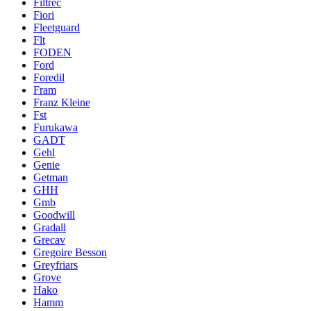
Filtrec
Fiori
Fleetguard
Flt
FODEN
Ford
Foredil
Fram
Franz Kleine
Fst
Furukawa
GADT
Gehl
Genie
Getman
GHH
Gmb
Goodwill
Gradall
Grecav
Gregoire Besson
Greyfriars
Grove
Hako
Hamm