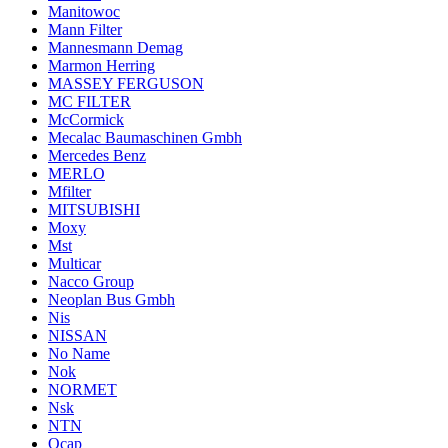
Manitowoc
Mann Filter
Mannesmann Demag
Marmon Herring
MASSEY FERGUSON
MC FILTER
McCormick
Mecalac Baumaschinen Gmbh
Mercedes Benz
MERLO
Mfilter
MITSUBISHI
Moxy
Mst
Multicar
Nacco Group
Neoplan Bus Gmbh
Nis
NISSAN
No Name
Nok
NORMET
Nsk
NTN
Ocap