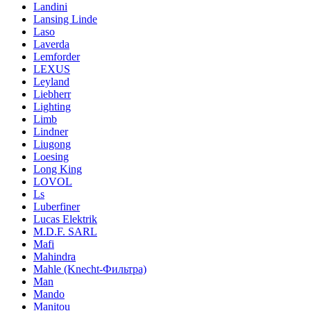
Landini
Lansing Linde
Laso
Laverda
Lemforder
LEXUS
Leyland
Liebherr
Lighting
Limb
Lindner
Liugong
Loesing
Long King
LOVOL
Ls
Luberfiner
Lucas Elektrik
M.D.F. SARL
Mafi
Mahindra
Mahle (Knecht-Фильтра)
Man
Mando
Manitou