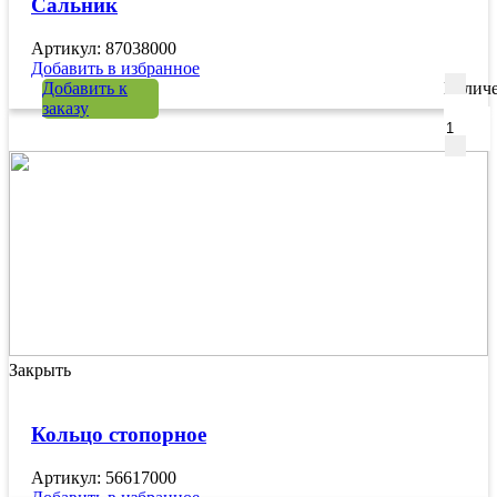
Сальник
Артикул: 87038000
Добавить в избранное
Добавить к
Количе
заказу
Закрыть
Кольцо стопорное
Артикул: 56617000