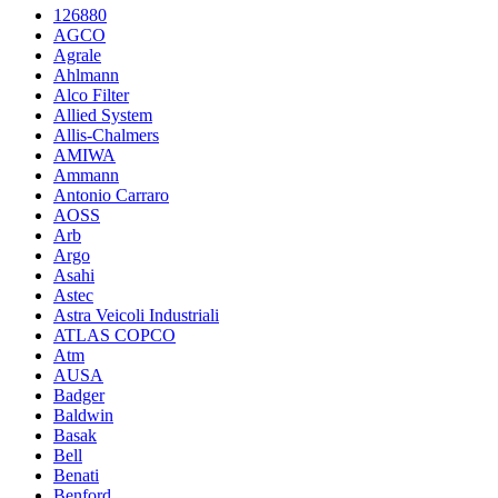
126880
AGCO
Agrale
Ahlmann
Alco Filter
Allied System
Allis-Chalmers
AMIWA
Ammann
Antonio Carraro
AOSS
Arb
Argo
Asahi
Astec
Astra Veicoli Industriali
ATLAS COPCO
Atm
AUSA
Badger
Baldwin
Basak
Bell
Benati
Benford