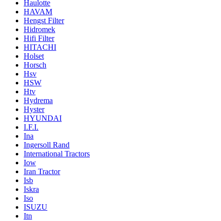
Haulotte
HAVAM
Hengst Filter
Hidromek
Hifi Filter
HITACHI
Holset
Horsch
Hsv
HSW
Htv
Hydrema
Hyster
HYUNDAI
I.F.I.
Ina
Ingersoll Rand
International Tractors
Iow
Iran Tractor
Isb
Iskra
Iso
ISUZU
Itn