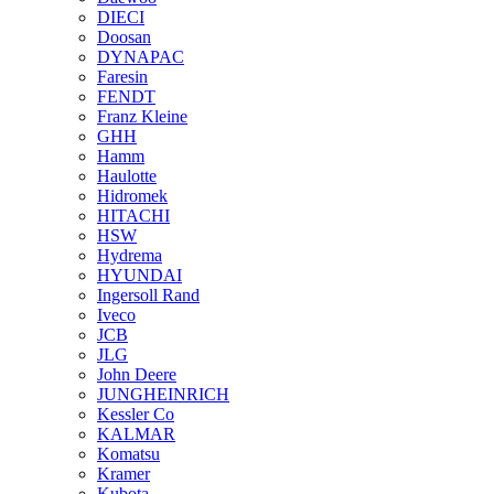
DIECI
Doosan
DYNAPAC
Faresin
FENDT
Franz Kleine
GHH
Hamm
Haulotte
Hidromek
HITACHI
HSW
Hydrema
HYUNDAI
Ingersoll Rand
Iveco
JCB
JLG
John Deere
JUNGHEINRICH
Kessler Co
KALMAR
Komatsu
Kramer
Kubota