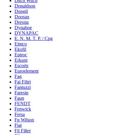
Ditch Witch
Donaldson
Dongil
Doosan
Dressta
Dynahoe
DYNAPAC
E. N. M. T. P. / Cpg
Eimco
Ekofil
Epiroc
Erkunt
Escorts
Euroelement
Fag
Fai Filtri
Fantuzzi
Faresin
Faun
FENDT
Fenwick
Fersa
Fg Wilson
Fiat
Fil Filter