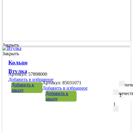
Закрыть
Закрыть
Кольцо
Втулка
Артикул: 57898000
Добавить в избранное
Артикул: 85031071
Добавить к
Количе
Добавить в избранное
заказу
Добавить к
Количест
заказу