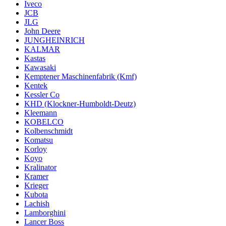
Iveco
JCB
JLG
John Deere
JUNGHEINRICH
KALMAR
Kastas
Kawasaki
Kemptener Maschinenfabrik (Kmf)
Kentek
Kessler Co
KHD (Klockner-Humboldt-Deutz)
Kleemann
KOBELCO
Kolbenschmidt
Komatsu
Korloy
Koyo
Kralinator
Kramer
Krieger
Kubota
Lachish
Lamborghini
Lancer Boss