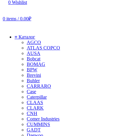
0
Wishlist
0
items
/
0.00
₽
≡ Каталог
AGCO
ATLAS COPCO
AUSA
Bobcat
BOMAG
BPW
Brevini
Buhler
CARRARO
Case
Caterpillar
CLAAS
CLARK
CNH
Comer Industries
CUMMINS
GADT
Daewoo