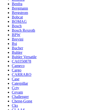
Benfra
Bergmann
Bergstrom
Bobcat
BOMAG
Bosch
Bosch Rexroth
BPW
Brevini
Bsi
Bucher
Buhler
Buhler Versatile
CA0350878
Cameco
Cargo
CARRARO
Case
Caterpillar
Ccty
Cevam
Challenger
Cheng-Gong
Cks
CLAAS