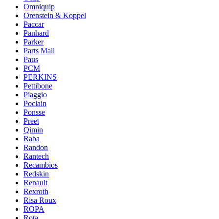
Omniquip
Orenstein & Koppel
Paccar
Panhard
Parker
Parts Mall
Paus
PCM
PERKINS
Pettibone
Piaggio
Poclain
Ponsse
Preet
Qimin
Raba
Randon
Rantech
Recambios
Redskin
Renault
Rexroth
Risa Roux
ROPA
Rota