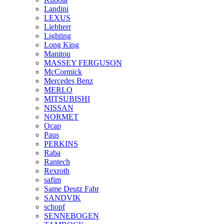
Landini
LEXUS
Liebherr
Lighting
Long King
Manitou
MASSEY FERGUSON
McCormick
Mercedes Benz
MERLO
MITSUBISHI
NISSAN
NORMET
Ocap
Paus
PERKINS
Raba
Rantech
Rexroth
safim
Same Deutz Fahr
SANDVIK
schopf
SENNEBOGEN