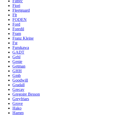
Filtrec
Fiori
Fleetguard
Flt
FODEN
Ford
Foredil
Fram
Franz Kleine
Fst
Furukawa
GADT
Gehl
Genie
Getman
GHH
Gmb
Goodwill
Gradall
Grecav
Gregoire Besson
Greyfriars
Grove
Hako
Hamm