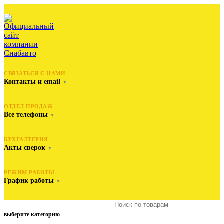
СВЯЗАТЬСЯ С НАМИ
Контакты и email
▼
ОТДЕЛ ПРОДАЖ
Все телефоны
▼
БУХГАЛТЕРИЯ
Акты сверок
▼
РЕЖИМ РАБОТЫ
График работы
▼
выберите категорию