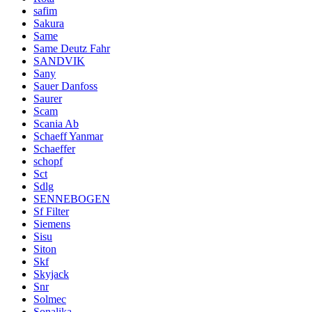
safim
Sakura
Same
Same Deutz Fahr
SANDVIK
Sany
Sauer Danfoss
Saurer
Scam
Scania Ab
Schaeff Yanmar
Schaeffer
schopf
Sct
Sdlg
SENNEBOGEN
Sf Filter
Siemens
Sisu
Siton
Skf
Skyjack
Snr
Solmec
Sonalika