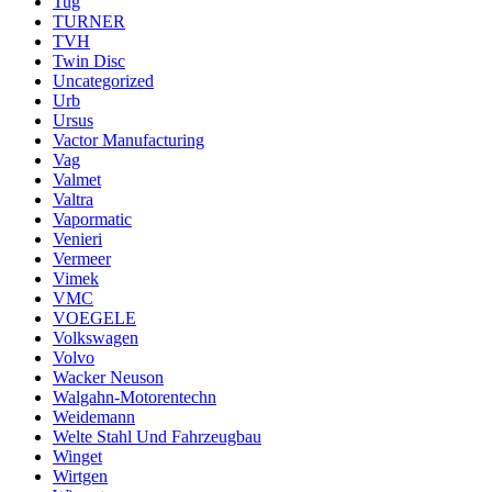
Tug
TURNER
TVH
Twin Disc
Uncategorized
Urb
Ursus
Vactor Manufacturing
Vag
Valmet
Valtra
Vapormatic
Venieri
Vermeer
Vimek
VMC
VOEGELE
Volkswagen
Volvo
Wacker Neuson
Walgahn-Motorentechn
Weidemann
Welte Stahl Und Fahrzeugbau
Winget
Wirtgen