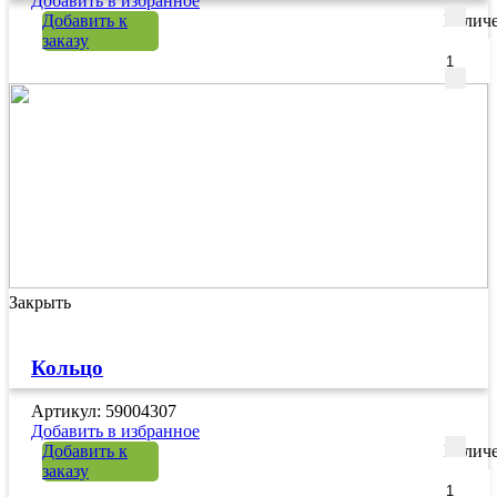
Добавить в избранное
Добавить к
Количе
заказу
Закрыть
Кольцо
Артикул: 59004307
Добавить в избранное
Добавить к
Количе
заказу