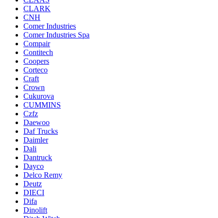
CLARK
CNH
Comer Industries
Comer Industries Spa
Compair
Contitech
Coopers
Corteco
Craft
Crown
Cukurova
CUMMINS
Czfz
Daewoo
Daf Trucks
Daimler
Dali
Dantruck
Dayco
Delco Remy
Deutz
DIECI
Difa
Dinolift