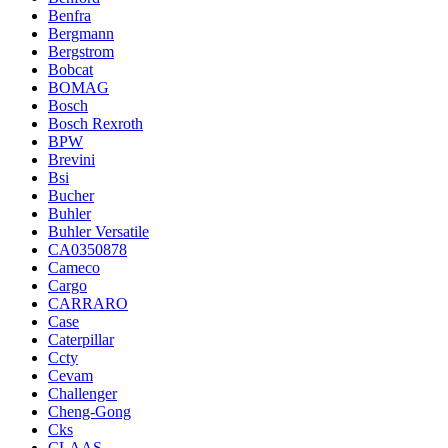
Benfra
Bergmann
Bergstrom
Bobcat
BOMAG
Bosch
Bosch Rexroth
BPW
Brevini
Bsi
Bucher
Buhler
Buhler Versatile
CA0350878
Cameco
Cargo
CARRARO
Case
Caterpillar
Ccty
Cevam
Challenger
Cheng-Gong
Cks
CLAAS