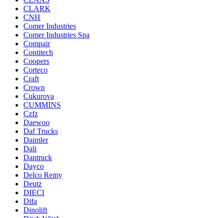
CLARK
CNH
Comer Industries
Comer Industries Spa
Compair
Contitech
Coopers
Corteco
Craft
Crown
Cukurova
CUMMINS
Czfz
Daewoo
Daf Trucks
Daimler
Dali
Dantruck
Dayco
Delco Remy
Deutz
DIECI
Difa
Dinolift