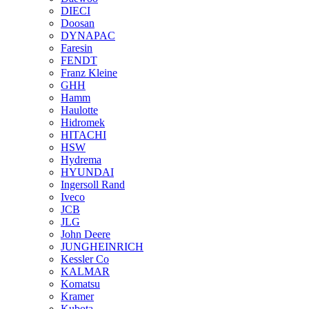
DIECI
Doosan
DYNAPAC
Faresin
FENDT
Franz Kleine
GHH
Hamm
Haulotte
Hidromek
HITACHI
HSW
Hydrema
HYUNDAI
Ingersoll Rand
Iveco
JCB
JLG
John Deere
JUNGHEINRICH
Kessler Co
KALMAR
Komatsu
Kramer
Kubota