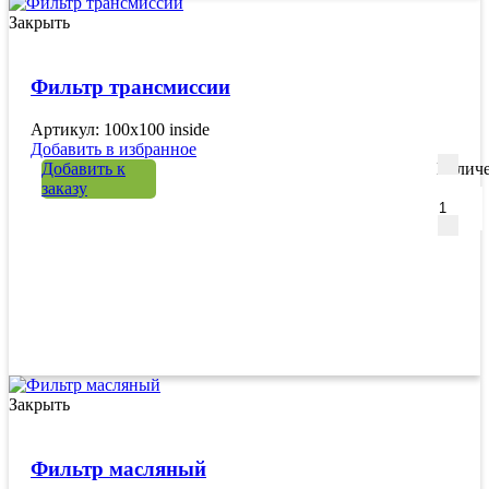
Закрыть
Фильтр трансмиссии
Артикул: 100х100 inside
Добавить в избранное
Добавить к
Количе
заказу
Закрыть
Фильтр масляный