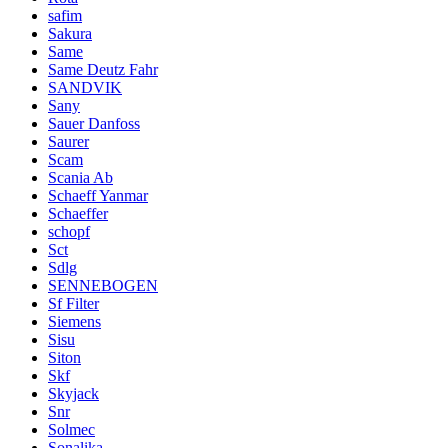
safim
Sakura
Same
Same Deutz Fahr
SANDVIK
Sany
Sauer Danfoss
Saurer
Scam
Scania Ab
Schaeff Yanmar
Schaeffer
schopf
Sct
Sdlg
SENNEBOGEN
Sf Filter
Siemens
Sisu
Siton
Skf
Skyjack
Snr
Solmec
Sonalika