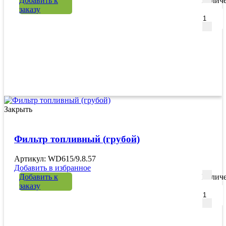
Добавить к
Количе
заказу
Закрыть
Фильтр топливный (грубой)
Артикул: WD615/9.8.57
Добавить в избранное
Добавить к
Количе
заказу