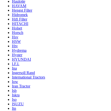
Haulotte
HAVAM
Hengst Filter
Hidromek
Hifi Filter
HITACHI
Holset
Horsch
Hsv
HSW
Htv
Hydrema
Hyster
HYUNDAI
I.F.I.
Ina
Ingersoll Rand
International Tractors
Iow
Iran Tractor
Isb
Iskra
Iso
ISUZU
Itn