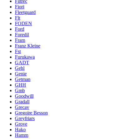
Filtrec
Fiori
Fleetguard
Flt
FODEN
Ford
Foredil
Fram
Franz Kleine
Fst
Furukawa
GADT
Gehl
Genie
Getman
GHH
Gmb
Goodwill
Gradall
Grecav
Gregoire Besson
Greyfriars
Grove
Hako
Hamm