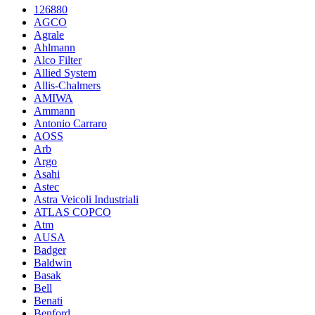
126880
AGCO
Agrale
Ahlmann
Alco Filter
Allied System
Allis-Chalmers
AMIWA
Ammann
Antonio Carraro
AOSS
Arb
Argo
Asahi
Astec
Astra Veicoli Industriali
ATLAS COPCO
Atm
AUSA
Badger
Baldwin
Basak
Bell
Benati
Benford