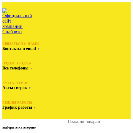
СВЯЗАТЬСЯ С НАМИ
Контакты и email
▼
ОТДЕЛ ПРОДАЖ
Все телефоны
▼
БУХГАЛТЕРИЯ
Акты сверок
▼
РЕЖИМ РАБОТЫ
График работы
▼
выберите категорию