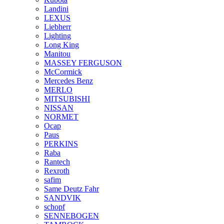
Landini
LEXUS
Liebherr
Lighting
Long King
Manitou
MASSEY FERGUSON
McCormick
Mercedes Benz
MERLO
MITSUBISHI
NISSAN
NORMET
Ocap
Paus
PERKINS
Raba
Rantech
Rexroth
safim
Same Deutz Fahr
SANDVIK
schopf
SENNEBOGEN