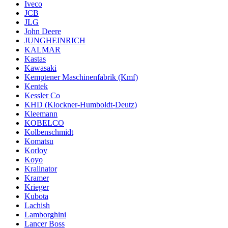
Iveco
JCB
JLG
John Deere
JUNGHEINRICH
KALMAR
Kastas
Kawasaki
Kemptener Maschinenfabrik (Kmf)
Kentek
Kessler Co
KHD (Klockner-Humboldt-Deutz)
Kleemann
KOBELCO
Kolbenschmidt
Komatsu
Korloy
Koyo
Kralinator
Kramer
Krieger
Kubota
Lachish
Lamborghini
Lancer Boss