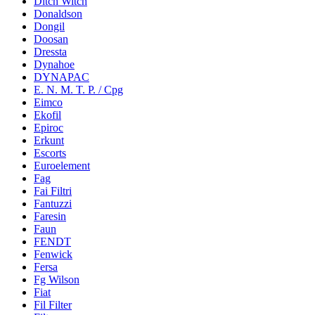
Ditch Witch
Donaldson
Dongil
Doosan
Dressta
Dynahoe
DYNAPAC
E. N. M. T. P. / Cpg
Eimco
Ekofil
Epiroc
Erkunt
Escorts
Euroelement
Fag
Fai Filtri
Fantuzzi
Faresin
Faun
FENDT
Fenwick
Fersa
Fg Wilson
Fiat
Fil Filter