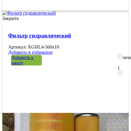
Закрыть
Фильтр гидравлический
Артикул: XGHL4-560х10
Добавить в избранное
Добавить к
Количе
заказу