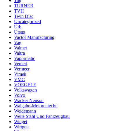
Tug
TURNER
TVH
Twin Disc
Uncategorized
Urb
Ursus
Vactor Manufacturing
Vag
Valmet
Valtra
Vapormatic
Venieri
Vermeer
Vimek
VMC
VOEGELE
Volkswagen
Volvo
Wacker Neuson
Walgahn-Motorentechn
Weidemann
Welte Stahl Und Fahrzeugbau
Winget
Wirtgen