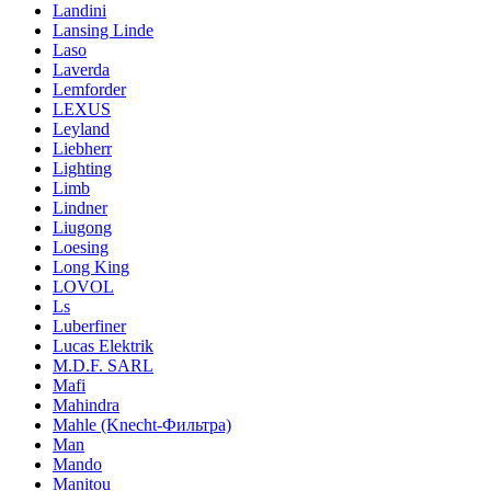
Landini
Lansing Linde
Laso
Laverda
Lemforder
LEXUS
Leyland
Liebherr
Lighting
Limb
Lindner
Liugong
Loesing
Long King
LOVOL
Ls
Luberfiner
Lucas Elektrik
M.D.F. SARL
Mafi
Mahindra
Mahle (Knecht-Фильтра)
Man
Mando
Manitou