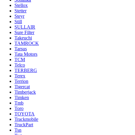
Stellox
Stetter
Steyr
Still
SULLAIR
Sure Filter
Takeuchi
TAMROCK
Tarsus
Tata Motors
TCM
Telco
TERBERG
Terex
Terrion
Tigercat
Timberjack
Timken
Tmb
Toro
TOYOTA
Trackmobile
TruckPart
Tsn