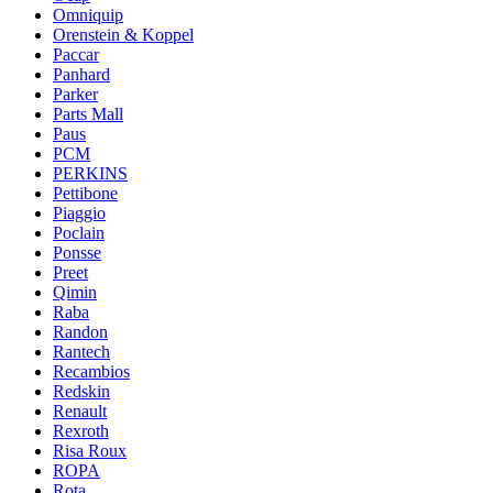
Omniquip
Orenstein & Koppel
Paccar
Panhard
Parker
Parts Mall
Paus
PCM
PERKINS
Pettibone
Piaggio
Poclain
Ponsse
Preet
Qimin
Raba
Randon
Rantech
Recambios
Redskin
Renault
Rexroth
Risa Roux
ROPA
Rota