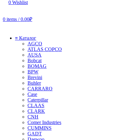
0
Wishlist
0
items
/
0.00
₽
≡ Каталог
AGCO
ATLAS COPCO
AUSA
Bobcat
BOMAG
BPW
Brevini
Buhler
CARRARO
Case
Caterpillar
CLAAS
CLARK
CNH
Comer Industries
CUMMINS
GADT
Daewoo