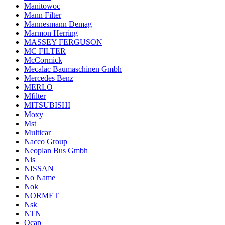
Manitowoc
Mann Filter
Mannesmann Demag
Marmon Herring
MASSEY FERGUSON
MC FILTER
McCormick
Mecalac Baumaschinen Gmbh
Mercedes Benz
MERLO
Mfilter
MITSUBISHI
Moxy
Mst
Multicar
Nacco Group
Neoplan Bus Gmbh
Nis
NISSAN
No Name
Nok
NORMET
Nsk
NTN
Ocap