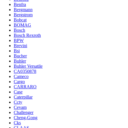
Benfra
Bergmann
Bergstrom
Bobcat
BOMAG
Bosch
Bosch Rexroth
BPW
Brevini
Bsi
Bucher
Buhler
Buhler Versatile
CA0350878
Cameco
Cargo
CARRARO
Case
Caterpillar
Ccty
Cevam
Challenger
Cheng-Gong
Cks
CLAAS