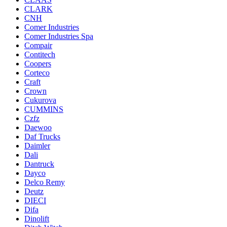
CLARK
CNH
Comer Industries
Comer Industries Spa
Compair
Contitech
Coopers
Corteco
Craft
Crown
Cukurova
CUMMINS
Czfz
Daewoo
Daf Trucks
Daimler
Dali
Dantruck
Dayco
Delco Remy
Deutz
DIECI
Difa
Dinolift