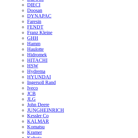
DIECI
Doosan
DYNAPAC
Faresin
FENDT
Franz Kleine
GHH
Hamm
Haulotte
Hidromek
HITACHI
HSW
Hydrema
HYUNDAI
Ingersoll Rand
Iveco
JCB
JLG
John Deere
JUNGHEINRICH
Kessler Co
KALMAR
Komatsu
Kramer
Kubota