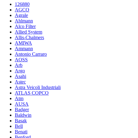
126880
AGCO
Agrale
Ahlmann
Alco Filter
Allied System
Allis-Chalmers
AMIWA
Ammann
Antonio Carraro
AOSS
Arb
Argo
Asahi
Astec
Astra Veicoli Industriali
ATLAS COPCO
Atm
AUSA
Badger
Baldwin
Basak
Bell
Benati
Benford