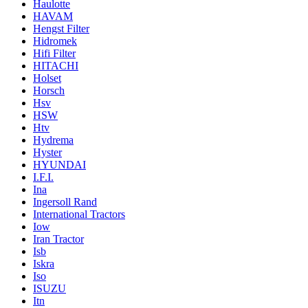
Haulotte
HAVAM
Hengst Filter
Hidromek
Hifi Filter
HITACHI
Holset
Horsch
Hsv
HSW
Htv
Hydrema
Hyster
HYUNDAI
I.F.I.
Ina
Ingersoll Rand
International Tractors
Iow
Iran Tractor
Isb
Iskra
Iso
ISUZU
Itn