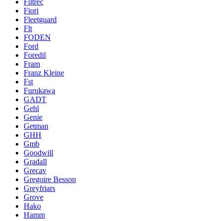
Filtrec
Fiori
Fleetguard
Flt
FODEN
Ford
Foredil
Fram
Franz Kleine
Fst
Furukawa
GADT
Gehl
Genie
Getman
GHH
Gmb
Goodwill
Gradall
Grecav
Gregoire Besson
Greyfriars
Grove
Hako
Hamm