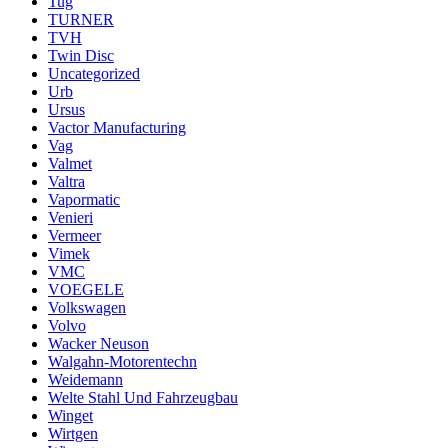
Tug
TURNER
TVH
Twin Disc
Uncategorized
Urb
Ursus
Vactor Manufacturing
Vag
Valmet
Valtra
Vapormatic
Venieri
Vermeer
Vimek
VMC
VOEGELE
Volkswagen
Volvo
Wacker Neuson
Walgahn-Motorentechn
Weidemann
Welte Stahl Und Fahrzeugbau
Winget
Wirtgen