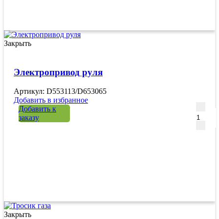
Закрыть
Электропривод руля
Артикул: D553113/D653065
Добавить в избранное
Количе
Добавить к
заказу
Закрыть