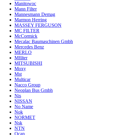
Manitowoc
Mann Filter
Mannesmann Demag
Marmon Herring
MASSEY FERGUSON
MC FILTER
McCormick
Mecalac Baumaschinen Gmbh
Mercedes Benz
MERLO
Mfilter
MITSUBISHI
Moxy
Mst
Multicar
Nacco Group
Neoplan Bus Gmbh
Nis
NISSAN
No Name
Nok
NORMET
Nsk
NTN
Ocap