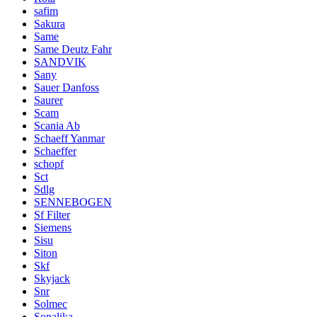
safim
Sakura
Same
Same Deutz Fahr
SANDVIK
Sany
Sauer Danfoss
Saurer
Scam
Scania Ab
Schaeff Yanmar
Schaeffer
schopf
Sct
Sdlg
SENNEBOGEN
Sf Filter
Siemens
Sisu
Siton
Skf
Skyjack
Snr
Solmec
Sonalika