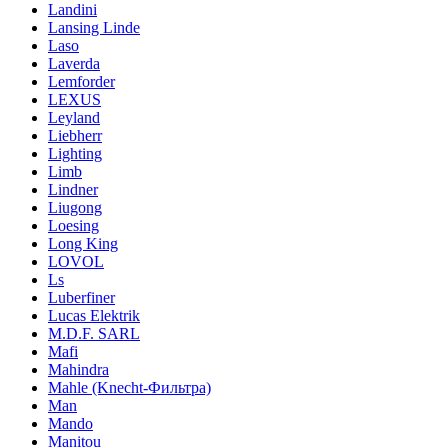
Landini
Lansing Linde
Laso
Laverda
Lemforder
LEXUS
Leyland
Liebherr
Lighting
Limb
Lindner
Liugong
Loesing
Long King
LOVOL
Ls
Luberfiner
Lucas Elektrik
M.D.F. SARL
Mafi
Mahindra
Mahle (Knecht-Фильтра)
Man
Mando
Manitou