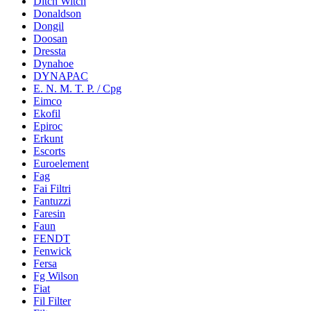
Ditch Witch
Donaldson
Dongil
Doosan
Dressta
Dynahoe
DYNAPAC
E. N. M. T. P. / Cpg
Eimco
Ekofil
Epiroc
Erkunt
Escorts
Euroelement
Fag
Fai Filtri
Fantuzzi
Faresin
Faun
FENDT
Fenwick
Fersa
Fg Wilson
Fiat
Fil Filter