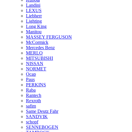
Landini
LEXUS
Liebherr
Lighting
Long King
Manitou
MASSEY FERGUSON
McCormick
Mercedes Benz
MERLO
MITSUBISHI
NISSAN
NORMET
Ocap
Paus
PERKINS
Raba
Rantech
Rexroth
safim
Same Deutz Fahr
SANDVIK
schopf
SENNEBOGEN