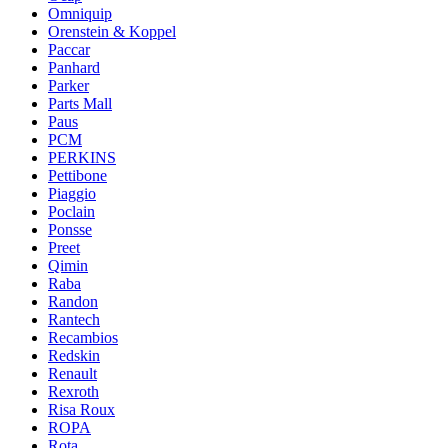
Omniquip
Orenstein & Koppel
Paccar
Panhard
Parker
Parts Mall
Paus
PCM
PERKINS
Pettibone
Piaggio
Poclain
Ponsse
Preet
Qimin
Raba
Randon
Rantech
Recambios
Redskin
Renault
Rexroth
Risa Roux
ROPA
Rota