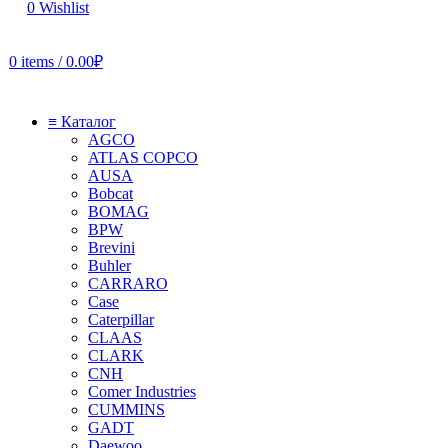
0
Wishlist
0
items
/
0.00
₽
≡ Каталог
AGCO
ATLAS COPCO
AUSA
Bobcat
BOMAG
BPW
Brevini
Buhler
CARRARO
Case
Caterpillar
CLAAS
CLARK
CNH
Comer Industries
CUMMINS
GADT
Daewoo