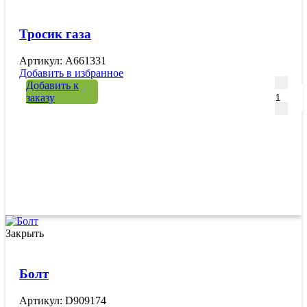
Тросик газа
Артикул: A661331
Добавить в избранное
Количе
Добавить к
заказу
Закрыть
Болт
Артикул: D909174