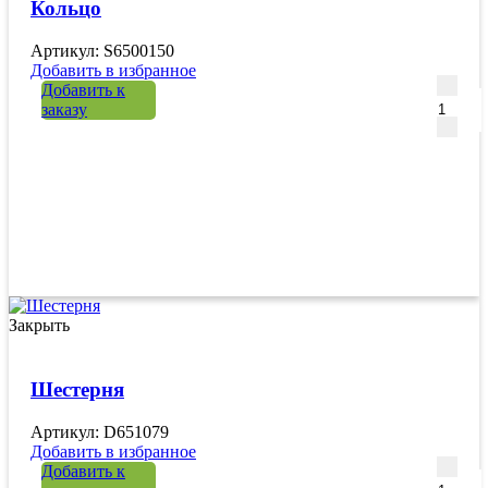
Кольцо
Артикул: S6500150
Добавить в избранное
Количе
Добавить к
заказу
Закрыть
Шестерня
Артикул: D651079
Добавить в избранное
Количе
Добавить к