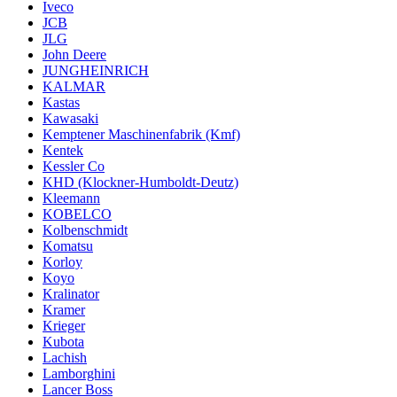
Iveco
JCB
JLG
John Deere
JUNGHEINRICH
KALMAR
Kastas
Kawasaki
Kemptener Maschinenfabrik (Kmf)
Kentek
Kessler Co
KHD (Klockner-Humboldt-Deutz)
Kleemann
KOBELCO
Kolbenschmidt
Komatsu
Korloy
Koyo
Kralinator
Kramer
Krieger
Kubota
Lachish
Lamborghini
Lancer Boss