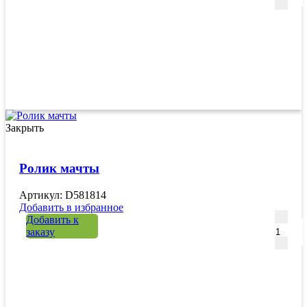
Закрыть
Ролик мачты
Артикул: D581814
Добавить в избранное
Количе
Добавить к
заказу