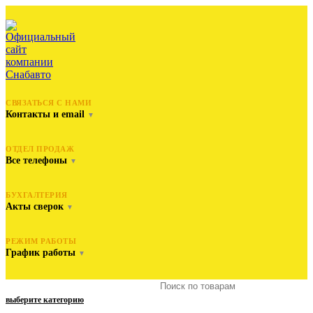
СВЯЗАТЬСЯ С НАМИ
Контакты и email
▼
ОТДЕЛ ПРОДАЖ
Все телефоны
▼
БУХГАЛТЕРИЯ
Акты сверок
▼
РЕЖИМ РАБОТЫ
График работы
▼
выберите категорию