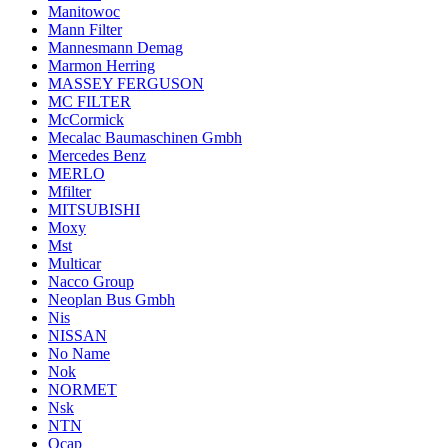
Manitowoc
Mann Filter
Mannesmann Demag
Marmon Herring
MASSEY FERGUSON
MC FILTER
McCormick
Mecalac Baumaschinen Gmbh
Mercedes Benz
MERLO
Mfilter
MITSUBISHI
Moxy
Mst
Multicar
Nacco Group
Neoplan Bus Gmbh
Nis
NISSAN
No Name
Nok
NORMET
Nsk
NTN
Ocap