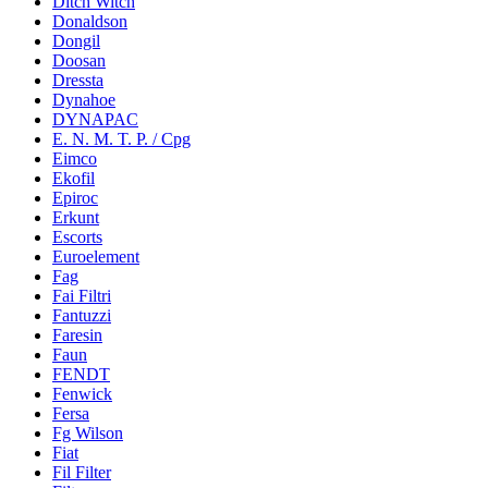
Ditch Witch
Donaldson
Dongil
Doosan
Dressta
Dynahoe
DYNAPAC
E. N. M. T. P. / Cpg
Eimco
Ekofil
Epiroc
Erkunt
Escorts
Euroelement
Fag
Fai Filtri
Fantuzzi
Faresin
Faun
FENDT
Fenwick
Fersa
Fg Wilson
Fiat
Fil Filter