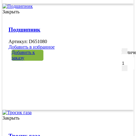
Закрыть
Подшипник
Артикул: D651080
Добавить в избранное
Добавить к
Количе
заказу
Закрыть
Тросик газа