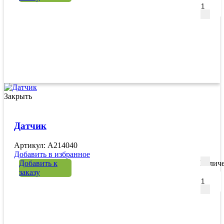
Закрыть
Датчик
Артикул: A214040
Добавить в избранное
Добавить к
Количе
заказу