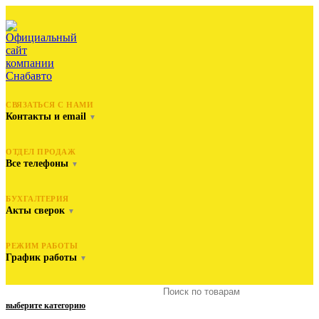
СВЯЗАТЬСЯ С НАМИ
Контакты и email
▼
ОТДЕЛ ПРОДАЖ
Все телефоны
▼
БУХГАЛТЕРИЯ
Акты сверок
▼
РЕЖИМ РАБОТЫ
График работы
▼
выберите категорию