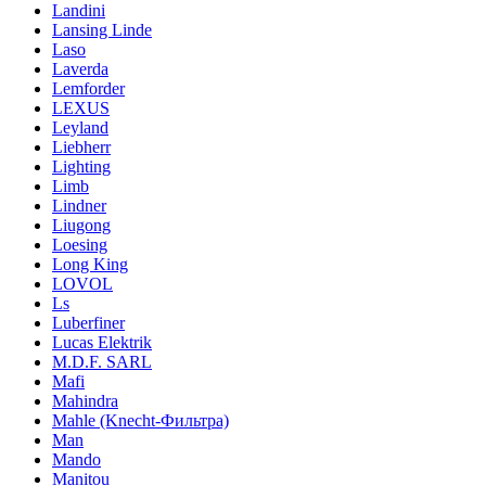
Landini
Lansing Linde
Laso
Laverda
Lemforder
LEXUS
Leyland
Liebherr
Lighting
Limb
Lindner
Liugong
Loesing
Long King
LOVOL
Ls
Luberfiner
Lucas Elektrik
M.D.F. SARL
Mafi
Mahindra
Mahle (Knecht-Фильтра)
Man
Mando
Manitou