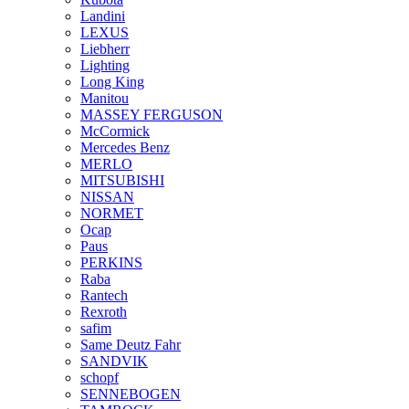
Landini
LEXUS
Liebherr
Lighting
Long King
Manitou
MASSEY FERGUSON
McCormick
Mercedes Benz
MERLO
MITSUBISHI
NISSAN
NORMET
Ocap
Paus
PERKINS
Raba
Rantech
Rexroth
safim
Same Deutz Fahr
SANDVIK
schopf
SENNEBOGEN