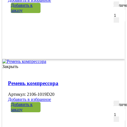
Добавить в избранное
Добавить к
Количе
заказу
Закрыть
Ремень компрессора
Артикул: 2106-1019D20
Добавить в избранное
Добавить к
Количе
заказу