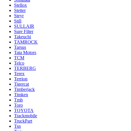
Stellox
Stetter
Steyr
Still
SULLAIR
Sure Filter
Takeuchi
TAMROCK
Tarsus
Tata Motors
TCM
Telco
TERBERG
Terex
Terrion
Tigercat
Timberjack
Timken
Tmb
Toro
TOYOTA
Trackmobile
TruckPart
Tsn