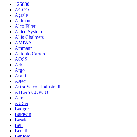
126880
AGCO
Agrale
Ahlmann
Alco Filter
Allied System
Allis-Chalmers
AMIWA
Ammann
Antonio Carraro
AOSS
Arb
Argo
Asahi
Astec
Astra Veicoli Industriali
ATLAS COPCO
Atm
AUSA
Badger
Baldwin
Basak
Bell
Benati
Benford