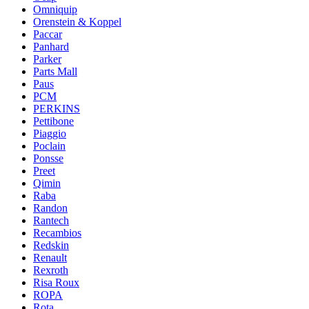
Omniquip
Orenstein & Koppel
Paccar
Panhard
Parker
Parts Mall
Paus
PCM
PERKINS
Pettibone
Piaggio
Poclain
Ponsse
Preet
Qimin
Raba
Randon
Rantech
Recambios
Redskin
Renault
Rexroth
Risa Roux
ROPA
Rota