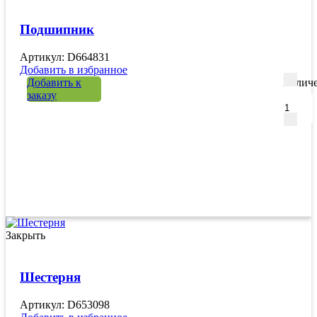
Подшипник
Артикул: D664831
Добавить в избранное
Добавить к
Количе
заказу
Закрыть
Шестерня
Артикул: D653098