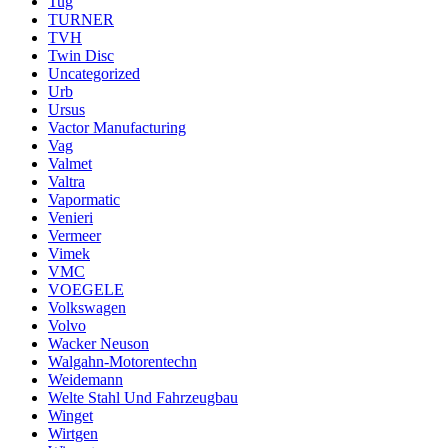
Tug
TURNER
TVH
Twin Disc
Uncategorized
Urb
Ursus
Vactor Manufacturing
Vag
Valmet
Valtra
Vapormatic
Venieri
Vermeer
Vimek
VMC
VOEGELE
Volkswagen
Volvo
Wacker Neuson
Walgahn-Motorentechn
Weidemann
Welte Stahl Und Fahrzeugbau
Winget
Wirtgen