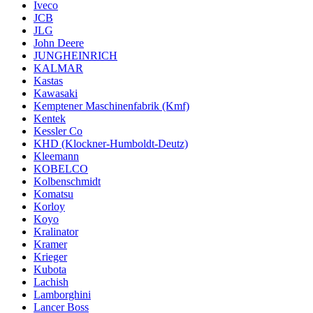
Iveco
JCB
JLG
John Deere
JUNGHEINRICH
KALMAR
Kastas
Kawasaki
Kemptener Maschinenfabrik (Kmf)
Kentek
Kessler Co
KHD (Klockner-Humboldt-Deutz)
Kleemann
KOBELCO
Kolbenschmidt
Komatsu
Korloy
Koyo
Kralinator
Kramer
Krieger
Kubota
Lachish
Lamborghini
Lancer Boss