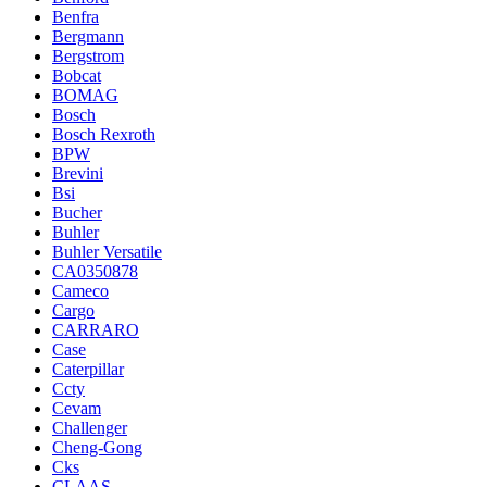
Benfra
Bergmann
Bergstrom
Bobcat
BOMAG
Bosch
Bosch Rexroth
BPW
Brevini
Bsi
Bucher
Buhler
Buhler Versatile
CA0350878
Cameco
Cargo
CARRARO
Case
Caterpillar
Ccty
Cevam
Challenger
Cheng-Gong
Cks
CLAAS