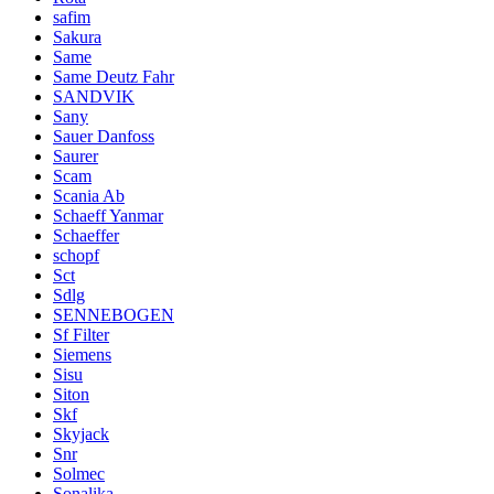
safim
Sakura
Same
Same Deutz Fahr
SANDVIK
Sany
Sauer Danfoss
Saurer
Scam
Scania Ab
Schaeff Yanmar
Schaeffer
schopf
Sct
Sdlg
SENNEBOGEN
Sf Filter
Siemens
Sisu
Siton
Skf
Skyjack
Snr
Solmec
Sonalika