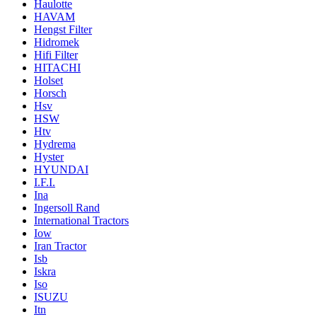
Haulotte
HAVAM
Hengst Filter
Hidromek
Hifi Filter
HITACHI
Holset
Horsch
Hsv
HSW
Htv
Hydrema
Hyster
HYUNDAI
I.F.I.
Ina
Ingersoll Rand
International Tractors
Iow
Iran Tractor
Isb
Iskra
Iso
ISUZU
Itn