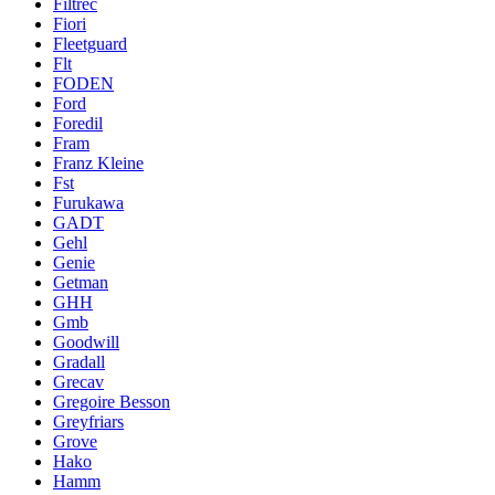
Filtrec
Fiori
Fleetguard
Flt
FODEN
Ford
Foredil
Fram
Franz Kleine
Fst
Furukawa
GADT
Gehl
Genie
Getman
GHH
Gmb
Goodwill
Gradall
Grecav
Gregoire Besson
Greyfriars
Grove
Hako
Hamm