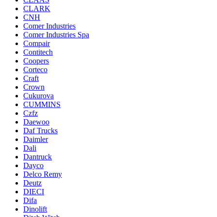
CLARK
CNH
Comer Industries
Comer Industries Spa
Compair
Contitech
Coopers
Corteco
Craft
Crown
Cukurova
CUMMINS
Czfz
Daewoo
Daf Trucks
Daimler
Dali
Dantruck
Dayco
Delco Remy
Deutz
DIECI
Difa
Dinolift