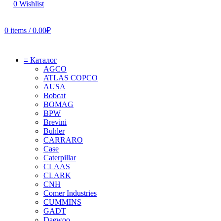
0
Wishlist
0
items
/
0.00
₽
≡ Каталог
AGCO
ATLAS COPCO
AUSA
Bobcat
BOMAG
BPW
Brevini
Buhler
CARRARO
Case
Caterpillar
CLAAS
CLARK
CNH
Comer Industries
CUMMINS
GADT
Daewoo