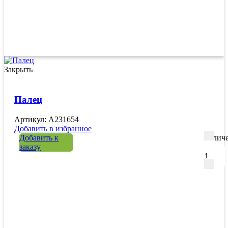
Закрыть
Палец
Артикул: А231654
Добавить в избранное
Добавить к
Количе
заказу