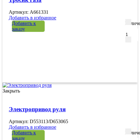
Артикул: A661331
Добавить в избранное
Добавить к
Количе
заказу
Закрыть
Электропривод руля
Артикул: D553113/D653065
Добавить в избранное
Добавить к
Количе
заказу