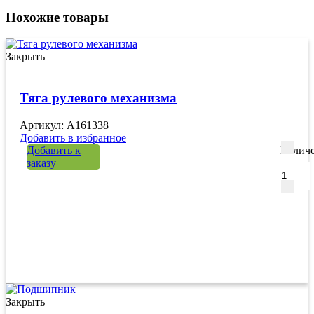
Похожие товары
Закрыть
Тяга рулевого механизма
Артикул: A161338
Добавить в избранное
Добавить к
Количе
заказу
Закрыть