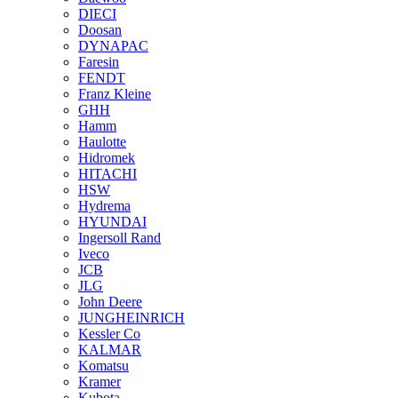
DIECI
Doosan
DYNAPAC
Faresin
FENDT
Franz Kleine
GHH
Hamm
Haulotte
Hidromek
HITACHI
HSW
Hydrema
HYUNDAI
Ingersoll Rand
Iveco
JCB
JLG
John Deere
JUNGHEINRICH
Kessler Co
KALMAR
Komatsu
Kramer
Kubota