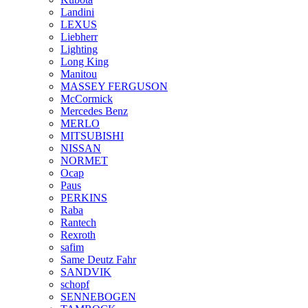
Landini
LEXUS
Liebherr
Lighting
Long King
Manitou
MASSEY FERGUSON
McCormick
Mercedes Benz
MERLO
MITSUBISHI
NISSAN
NORMET
Ocap
Paus
PERKINS
Raba
Rantech
Rexroth
safim
Same Deutz Fahr
SANDVIK
schopf
SENNEBOGEN