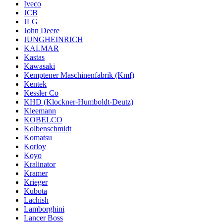
Iveco
JCB
JLG
John Deere
JUNGHEINRICH
KALMAR
Kastas
Kawasaki
Kemptener Maschinenfabrik (Kmf)
Kentek
Kessler Co
KHD (Klockner-Humboldt-Deutz)
Kleemann
KOBELCO
Kolbenschmidt
Komatsu
Korloy
Koyo
Kralinator
Kramer
Krieger
Kubota
Lachish
Lamborghini
Lancer Boss