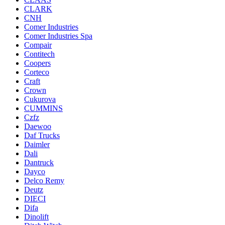
CLARK
CNH
Comer Industries
Comer Industries Spa
Compair
Contitech
Coopers
Corteco
Craft
Crown
Cukurova
CUMMINS
Czfz
Daewoo
Daf Trucks
Daimler
Dali
Dantruck
Dayco
Delco Remy
Deutz
DIECI
Difa
Dinolift