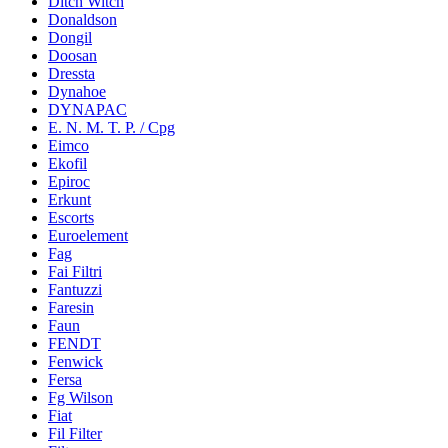
Ditch Witch
Donaldson
Dongil
Doosan
Dressta
Dynahoe
DYNAPAC
E. N. M. T. P. / Cpg
Eimco
Ekofil
Epiroc
Erkunt
Escorts
Euroelement
Fag
Fai Filtri
Fantuzzi
Faresin
Faun
FENDT
Fenwick
Fersa
Fg Wilson
Fiat
Fil Filter