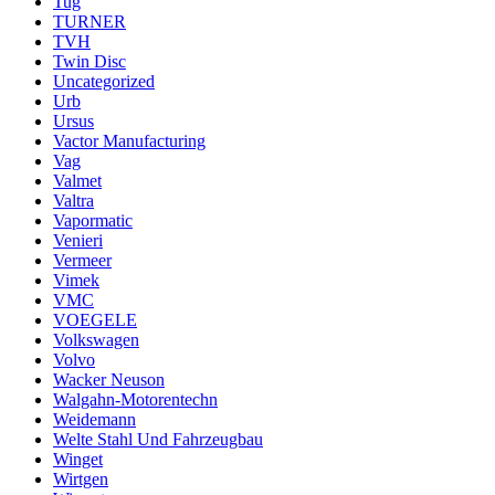
Tug
TURNER
TVH
Twin Disc
Uncategorized
Urb
Ursus
Vactor Manufacturing
Vag
Valmet
Valtra
Vapormatic
Venieri
Vermeer
Vimek
VMC
VOEGELE
Volkswagen
Volvo
Wacker Neuson
Walgahn-Motorentechn
Weidemann
Welte Stahl Und Fahrzeugbau
Winget
Wirtgen