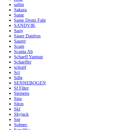
safim
Sakura
Same
Same Deutz Fahr
SANDVIK
Sany
Sauer Danfoss
Saurer
Scam
Scania Ab
Schaeff Yanmar
Schaeffer
schopf
Sct
Sdlg
SENNEBOGEN
Sf Filter
Siemens
Sisu
Siton
Skf
Skyjack
Snr
Solmec
Sonalika