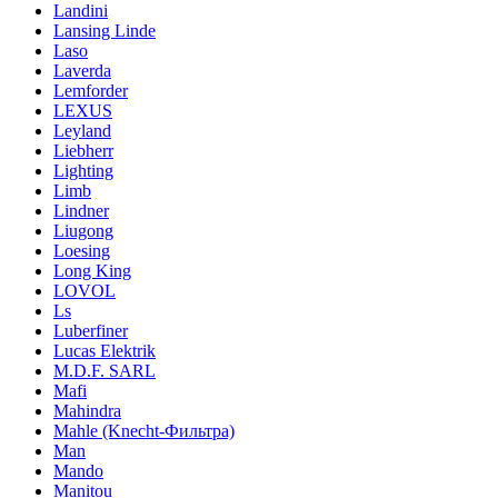
Landini
Lansing Linde
Laso
Laverda
Lemforder
LEXUS
Leyland
Liebherr
Lighting
Limb
Lindner
Liugong
Loesing
Long King
LOVOL
Ls
Luberfiner
Lucas Elektrik
M.D.F. SARL
Mafi
Mahindra
Mahle (Knecht-Фильтра)
Man
Mando
Manitou