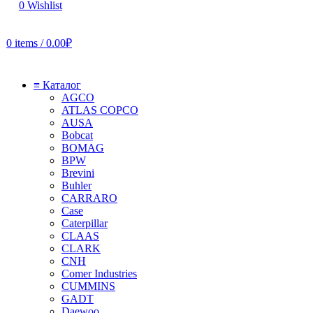
0
Wishlist
0
items
/
0.00
₽
≡ Каталог
AGCO
ATLAS COPCO
AUSA
Bobcat
BOMAG
BPW
Brevini
Buhler
CARRARO
Case
Caterpillar
CLAAS
CLARK
CNH
Comer Industries
CUMMINS
GADT
Daewoo