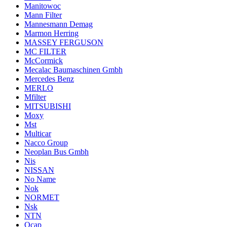
Manitowoc
Mann Filter
Mannesmann Demag
Marmon Herring
MASSEY FERGUSON
MC FILTER
McCormick
Mecalac Baumaschinen Gmbh
Mercedes Benz
MERLO
Mfilter
MITSUBISHI
Moxy
Mst
Multicar
Nacco Group
Neoplan Bus Gmbh
Nis
NISSAN
No Name
Nok
NORMET
Nsk
NTN
Ocap