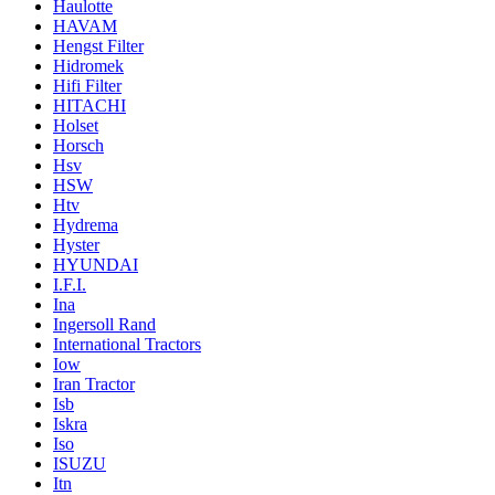
Haulotte
HAVAM
Hengst Filter
Hidromek
Hifi Filter
HITACHI
Holset
Horsch
Hsv
HSW
Htv
Hydrema
Hyster
HYUNDAI
I.F.I.
Ina
Ingersoll Rand
International Tractors
Iow
Iran Tractor
Isb
Iskra
Iso
ISUZU
Itn