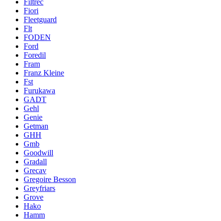
Filtrec
Fiori
Fleetguard
Flt
FODEN
Ford
Foredil
Fram
Franz Kleine
Fst
Furukawa
GADT
Gehl
Genie
Getman
GHH
Gmb
Goodwill
Gradall
Grecav
Gregoire Besson
Greyfriars
Grove
Hako
Hamm