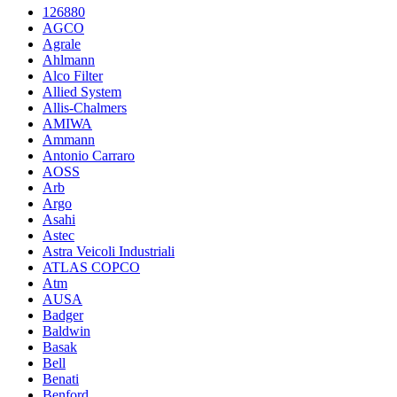
126880
AGCO
Agrale
Ahlmann
Alco Filter
Allied System
Allis-Chalmers
AMIWA
Ammann
Antonio Carraro
AOSS
Arb
Argo
Asahi
Astec
Astra Veicoli Industriali
ATLAS COPCO
Atm
AUSA
Badger
Baldwin
Basak
Bell
Benati
Benford