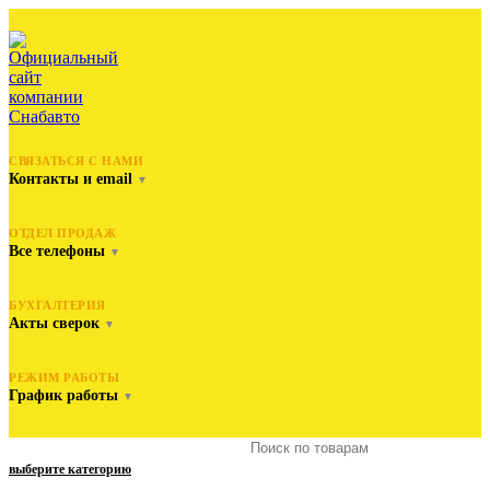
СВЯЗАТЬСЯ С НАМИ
Контакты и email
▼
ОТДЕЛ ПРОДАЖ
Все телефоны
▼
БУХГАЛТЕРИЯ
Акты сверок
▼
РЕЖИМ РАБОТЫ
График работы
▼
выберите категорию