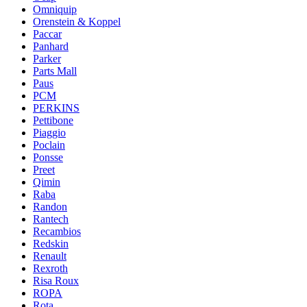
Omniquip
Orenstein & Koppel
Paccar
Panhard
Parker
Parts Mall
Paus
PCM
PERKINS
Pettibone
Piaggio
Poclain
Ponsse
Preet
Qimin
Raba
Randon
Rantech
Recambios
Redskin
Renault
Rexroth
Risa Roux
ROPA
Rota