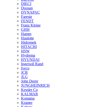
DIECI
Doosan
DYNAPAC
Faresin
FENDT
Franz Kleine
GHH
Hamm
Haulotte
Hidromek
HITACHI
HSW
Hydrema
HYUNDAI
Ingersoll Rand
Iveco
JCB
JLG
John Deere
JUNGHEINRICH
Kessler Co
KALMAR
Komatsu
Kramer
Kubota