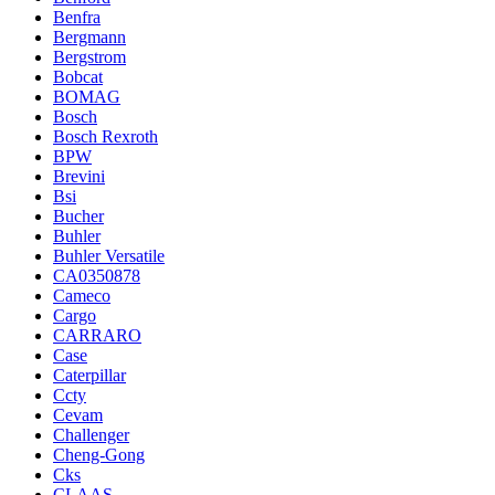
Benfra
Bergmann
Bergstrom
Bobcat
BOMAG
Bosch
Bosch Rexroth
BPW
Brevini
Bsi
Bucher
Buhler
Buhler Versatile
CA0350878
Cameco
Cargo
CARRARO
Case
Caterpillar
Ccty
Cevam
Challenger
Cheng-Gong
Cks
CLAAS