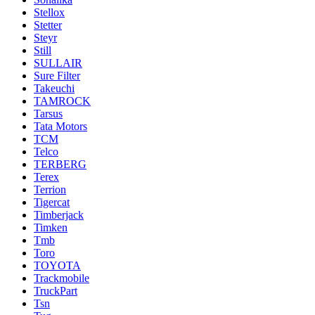
Stellox
Stetter
Steyr
Still
SULLAIR
Sure Filter
Takeuchi
TAMROCK
Tarsus
Tata Motors
TCM
Telco
TERBERG
Terex
Terrion
Tigercat
Timberjack
Timken
Tmb
Toro
TOYOTA
Trackmobile
TruckPart
Tsn