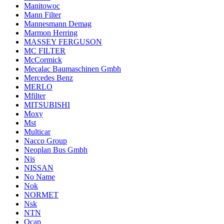
Manitowoc
Mann Filter
Mannesmann Demag
Marmon Herring
MASSEY FERGUSON
MC FILTER
McCormick
Mecalac Baumaschinen Gmbh
Mercedes Benz
MERLO
Mfilter
MITSUBISHI
Moxy
Mst
Multicar
Nacco Group
Neoplan Bus Gmbh
Nis
NISSAN
No Name
Nok
NORMET
Nsk
NTN
Ocap