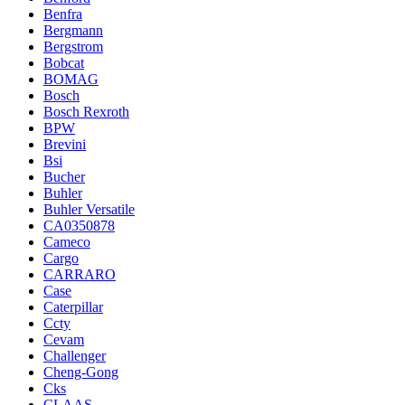
Benfra
Bergmann
Bergstrom
Bobcat
BOMAG
Bosch
Bosch Rexroth
BPW
Brevini
Bsi
Bucher
Buhler
Buhler Versatile
CA0350878
Cameco
Cargo
CARRARO
Case
Caterpillar
Ccty
Cevam
Challenger
Cheng-Gong
Cks
CLAAS