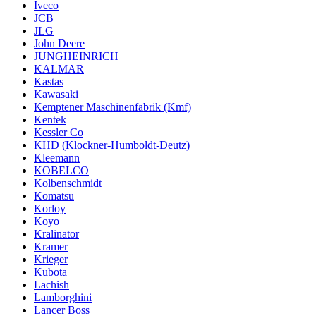
Iveco
JCB
JLG
John Deere
JUNGHEINRICH
KALMAR
Kastas
Kawasaki
Kemptener Maschinenfabrik (Kmf)
Kentek
Kessler Co
KHD (Klockner-Humboldt-Deutz)
Kleemann
KOBELCO
Kolbenschmidt
Komatsu
Korloy
Koyo
Kralinator
Kramer
Krieger
Kubota
Lachish
Lamborghini
Lancer Boss