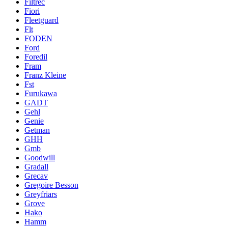
Filtrec
Fiori
Fleetguard
Flt
FODEN
Ford
Foredil
Fram
Franz Kleine
Fst
Furukawa
GADT
Gehl
Genie
Getman
GHH
Gmb
Goodwill
Gradall
Grecav
Gregoire Besson
Greyfriars
Grove
Hako
Hamm