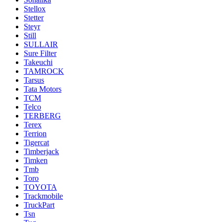
Stellox
Stetter
Steyr
Still
SULLAIR
Sure Filter
Takeuchi
TAMROCK
Tarsus
Tata Motors
TCM
Telco
TERBERG
Terex
Terrion
Tigercat
Timberjack
Timken
Tmb
Toro
TOYOTA
Trackmobile
TruckPart
Tsn