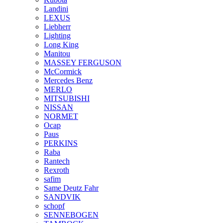
Landini
LEXUS
Liebherr
Lighting
Long King
Manitou
MASSEY FERGUSON
McCormick
Mercedes Benz
MERLO
MITSUBISHI
NISSAN
NORMET
Ocap
Paus
PERKINS
Raba
Rantech
Rexroth
safim
Same Deutz Fahr
SANDVIK
schopf
SENNEBOGEN