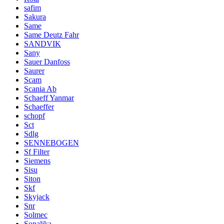
safim
Sakura
Same
Same Deutz Fahr
SANDVIK
Sany
Sauer Danfoss
Saurer
Scam
Scania Ab
Schaeff Yanmar
Schaeffer
schopf
Sct
Sdlg
SENNEBOGEN
Sf Filter
Siemens
Sisu
Siton
Skf
Skyjack
Snr
Solmec
Sonalika