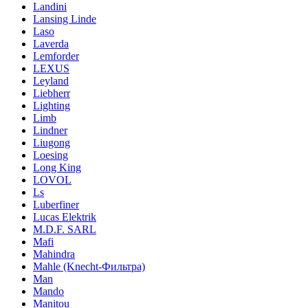
Landini
Lansing Linde
Laso
Laverda
Lemforder
LEXUS
Leyland
Liebherr
Lighting
Limb
Lindner
Liugong
Loesing
Long King
LOVOL
Ls
Luberfiner
Lucas Elektrik
M.D.F. SARL
Mafi
Mahindra
Mahle (Knecht-Фильтра)
Man
Mando
Manitou