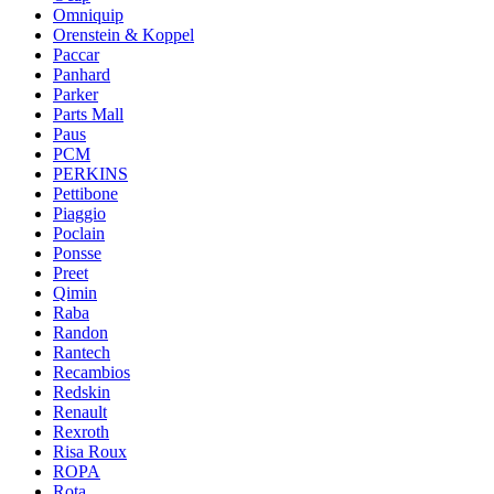
Omniquip
Orenstein & Koppel
Paccar
Panhard
Parker
Parts Mall
Paus
PCM
PERKINS
Pettibone
Piaggio
Poclain
Ponsse
Preet
Qimin
Raba
Randon
Rantech
Recambios
Redskin
Renault
Rexroth
Risa Roux
ROPA
Rota