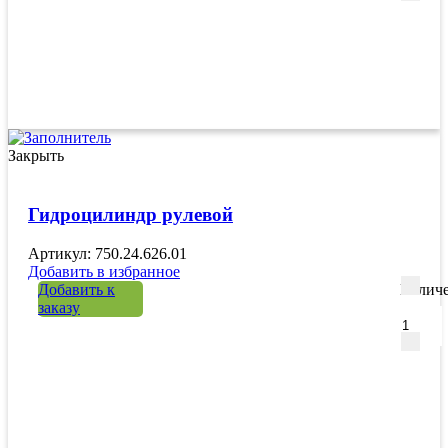
Закрыть
Гидроцилиндр рулевой
Артикул: 750.24.626.01
Добавить в избранное
Добавить к
Количе
заказу