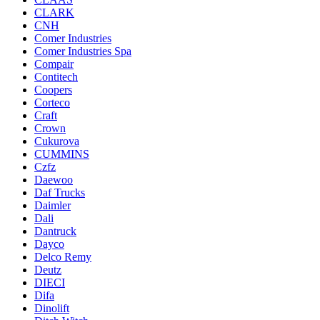
CLARK
CNH
Comer Industries
Comer Industries Spa
Compair
Contitech
Coopers
Corteco
Craft
Crown
Cukurova
CUMMINS
Czfz
Daewoo
Daf Trucks
Daimler
Dali
Dantruck
Dayco
Delco Remy
Deutz
DIECI
Difa
Dinolift