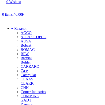
0
Wishlist
0
items
/
0.00
₽
≡ Каталог
AGCO
ATLAS COPCO
AUSA
Bobcat
BOMAG
BPW
Brevini
Buhler
CARRARO
Case
Caterpillar
CLAAS
CLARK
CNH
Comer Industries
CUMMINS
GADT
Daewoo