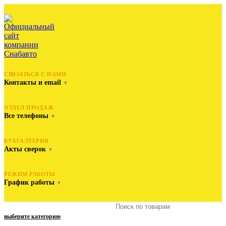
СВЯЗАТЬСЯ С НАМИ
Контакты и email
▼
ОТДЕЛ ПРОДАЖ
Все телефоны
▼
БУХГАЛТЕРИЯ
Акты сверок
▼
РЕЖИМ РАБОТЫ
График работы
▼
выберите категорию