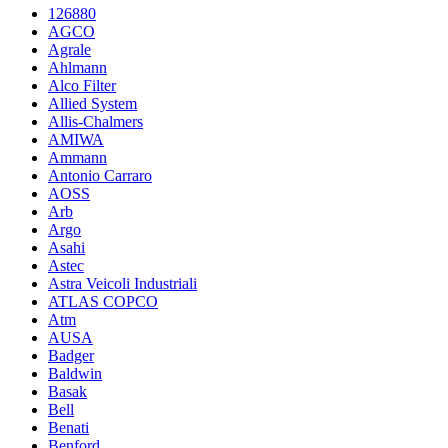
126880
AGCO
Agrale
Ahlmann
Alco Filter
Allied System
Allis-Chalmers
AMIWA
Ammann
Antonio Carraro
AOSS
Arb
Argo
Asahi
Astec
Astra Veicoli Industriali
ATLAS COPCO
Atm
AUSA
Badger
Baldwin
Basak
Bell
Benati
Benford