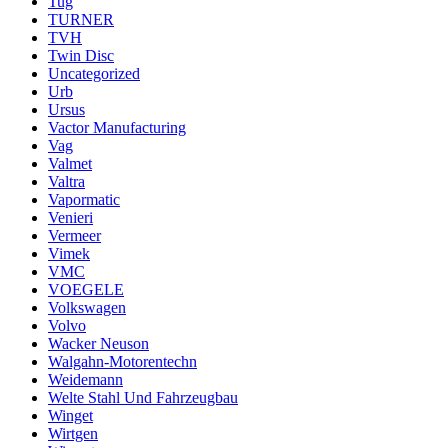
Tug
TURNER
TVH
Twin Disc
Uncategorized
Urb
Ursus
Vactor Manufacturing
Vag
Valmet
Valtra
Vapormatic
Venieri
Vermeer
Vimek
VMC
VOEGELE
Volkswagen
Volvo
Wacker Neuson
Walgahn-Motorentechn
Weidemann
Welte Stahl Und Fahrzeugbau
Winget
Wirtgen