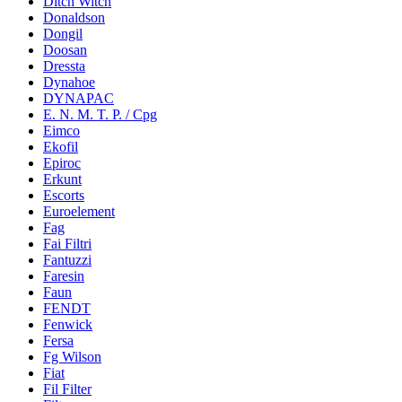
Ditch Witch
Donaldson
Dongil
Doosan
Dressta
Dynahoe
DYNAPAC
E. N. M. T. P. / Cpg
Eimco
Ekofil
Epiroc
Erkunt
Escorts
Euroelement
Fag
Fai Filtri
Fantuzzi
Faresin
Faun
FENDT
Fenwick
Fersa
Fg Wilson
Fiat
Fil Filter