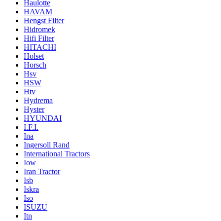
Haulotte
HAVAM
Hengst Filter
Hidromek
Hifi Filter
HITACHI
Holset
Horsch
Hsv
HSW
Htv
Hydrema
Hyster
HYUNDAI
I.F.I.
Ina
Ingersoll Rand
International Tractors
Iow
Iran Tractor
Isb
Iskra
Iso
ISUZU
Itn