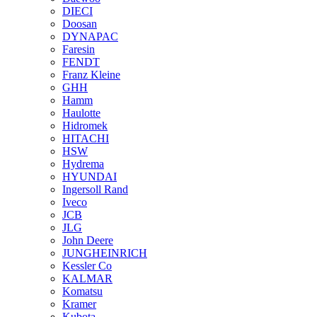
DIECI
Doosan
DYNAPAC
Faresin
FENDT
Franz Kleine
GHH
Hamm
Haulotte
Hidromek
HITACHI
HSW
Hydrema
HYUNDAI
Ingersoll Rand
Iveco
JCB
JLG
John Deere
JUNGHEINRICH
Kessler Co
KALMAR
Komatsu
Kramer
Kubota