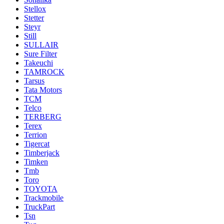
Stellox
Stetter
Steyr
Still
SULLAIR
Sure Filter
Takeuchi
TAMROCK
Tarsus
Tata Motors
TCM
Telco
TERBERG
Terex
Terrion
Tigercat
Timberjack
Timken
Tmb
Toro
TOYOTA
Trackmobile
TruckPart
Tsn