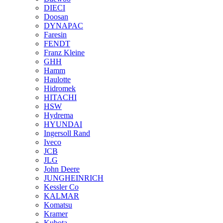
DIECI
Doosan
DYNAPAC
Faresin
FENDT
Franz Kleine
GHH
Hamm
Haulotte
Hidromek
HITACHI
HSW
Hydrema
HYUNDAI
Ingersoll Rand
Iveco
JCB
JLG
John Deere
JUNGHEINRICH
Kessler Co
KALMAR
Komatsu
Kramer
Kubota