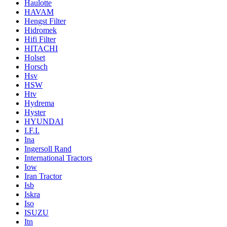
Haulotte
HAVAM
Hengst Filter
Hidromek
Hifi Filter
HITACHI
Holset
Horsch
Hsv
HSW
Htv
Hydrema
Hyster
HYUNDAI
I.F.I.
Ina
Ingersoll Rand
International Tractors
Iow
Iran Tractor
Isb
Iskra
Iso
ISUZU
Itn