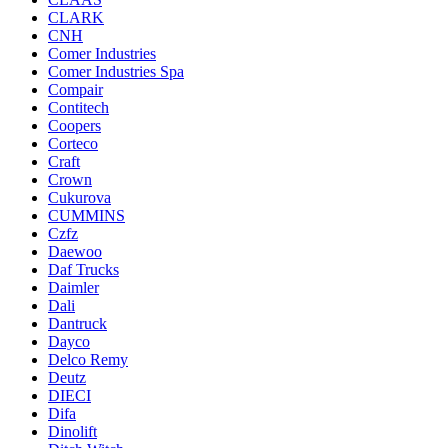
CLARK
CNH
Comer Industries
Comer Industries Spa
Compair
Contitech
Coopers
Corteco
Craft
Crown
Cukurova
CUMMINS
Czfz
Daewoo
Daf Trucks
Daimler
Dali
Dantruck
Dayco
Delco Remy
Deutz
DIECI
Difa
Dinolift