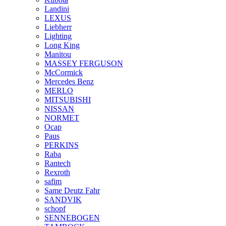
Landini
LEXUS
Liebherr
Lighting
Long King
Manitou
MASSEY FERGUSON
McCormick
Mercedes Benz
MERLO
MITSUBISHI
NISSAN
NORMET
Ocap
Paus
PERKINS
Raba
Rantech
Rexroth
safim
Same Deutz Fahr
SANDVIK
schopf
SENNEBOGEN