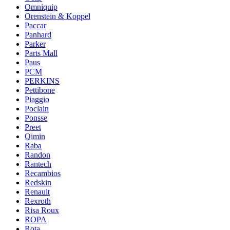
Omniquip
Orenstein & Koppel
Paccar
Panhard
Parker
Parts Mall
Paus
PCM
PERKINS
Pettibone
Piaggio
Poclain
Ponsse
Preet
Qimin
Raba
Randon
Rantech
Recambios
Redskin
Renault
Rexroth
Risa Roux
ROPA
Rota