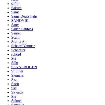
safim
Sakura
Same
Same Deutz Fahr
SANDVIK
Sany
Sauer Danfoss
Saurer
Scam
Scania Ab
Schaeff Yanmar
Schaeffer
schopf
Sct
Sdlg
SENNEBOGEN
Sf Filter
Siemens
Sisu
Siton
Skf
Skyjack
Snr
Solmec
Sonalika