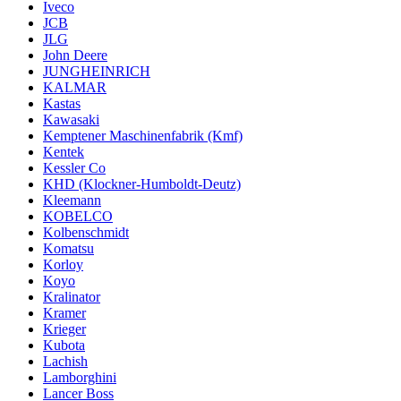
Iveco
JCB
JLG
John Deere
JUNGHEINRICH
KALMAR
Kastas
Kawasaki
Kemptener Maschinenfabrik (Kmf)
Kentek
Kessler Co
KHD (Klockner-Humboldt-Deutz)
Kleemann
KOBELCO
Kolbenschmidt
Komatsu
Korloy
Koyo
Kralinator
Kramer
Krieger
Kubota
Lachish
Lamborghini
Lancer Boss