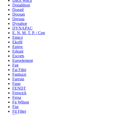
Ditch Witch
Donaldson
Dongil
Doosan
Dressta
Dynahoe
DYNAPAC
E. N. M. T. P. / Cpg
Eimco
Ekofil
Epiroc
Erkunt
Escorts
Euroelement
Fag
Fai Filtri
Fantuzzi
Faresin
Faun
FENDT
Fenwick
Fersa
Fg Wilson
Fiat
Fil Filter