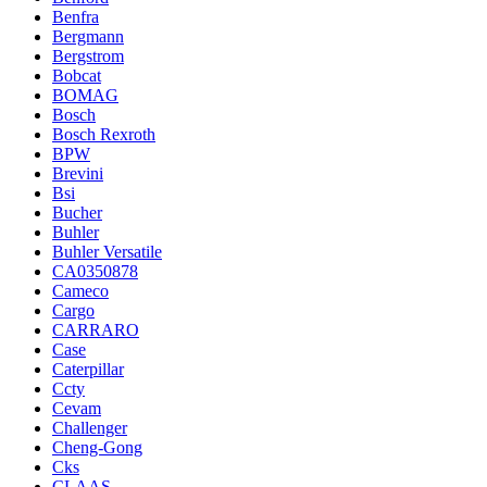
Benfra
Bergmann
Bergstrom
Bobcat
BOMAG
Bosch
Bosch Rexroth
BPW
Brevini
Bsi
Bucher
Buhler
Buhler Versatile
CA0350878
Cameco
Cargo
CARRARO
Case
Caterpillar
Ccty
Cevam
Challenger
Cheng-Gong
Cks
CLAAS