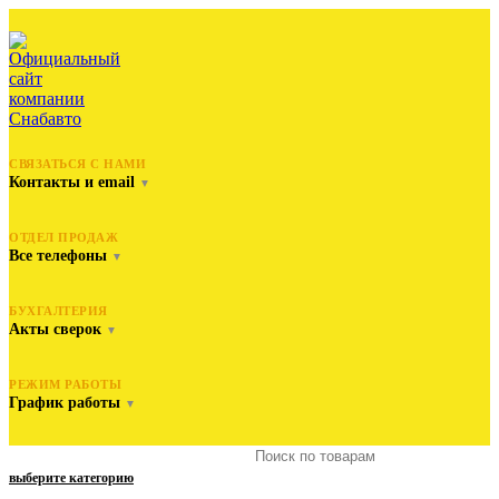
СВЯЗАТЬСЯ С НАМИ
Контакты и email
▼
ОТДЕЛ ПРОДАЖ
Все телефоны
▼
БУХГАЛТЕРИЯ
Акты сверок
▼
РЕЖИМ РАБОТЫ
График работы
▼
выберите категорию