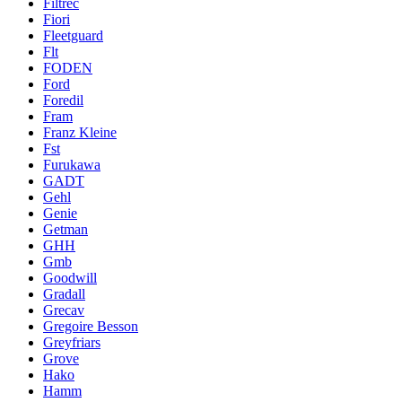
Filtrec
Fiori
Fleetguard
Flt
FODEN
Ford
Foredil
Fram
Franz Kleine
Fst
Furukawa
GADT
Gehl
Genie
Getman
GHH
Gmb
Goodwill
Gradall
Grecav
Gregoire Besson
Greyfriars
Grove
Hako
Hamm