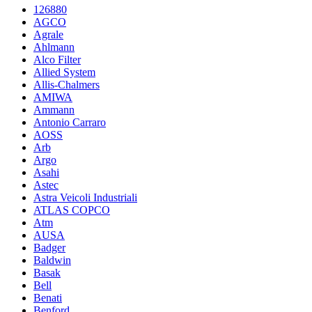
126880
AGCO
Agrale
Ahlmann
Alco Filter
Allied System
Allis-Chalmers
AMIWA
Ammann
Antonio Carraro
AOSS
Arb
Argo
Asahi
Astec
Astra Veicoli Industriali
ATLAS COPCO
Atm
AUSA
Badger
Baldwin
Basak
Bell
Benati
Benford