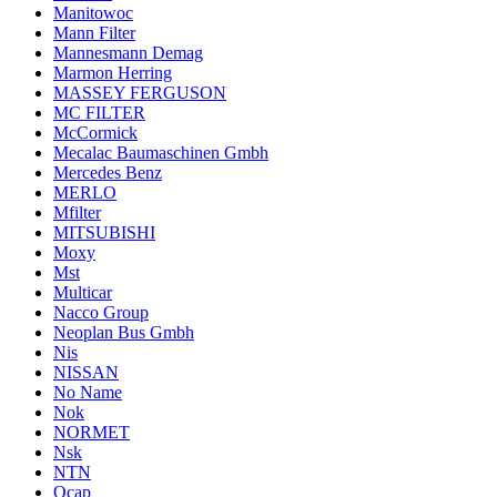
Manitowoc
Mann Filter
Mannesmann Demag
Marmon Herring
MASSEY FERGUSON
MC FILTER
McCormick
Mecalac Baumaschinen Gmbh
Mercedes Benz
MERLO
Mfilter
MITSUBISHI
Moxy
Mst
Multicar
Nacco Group
Neoplan Bus Gmbh
Nis
NISSAN
No Name
Nok
NORMET
Nsk
NTN
Ocap