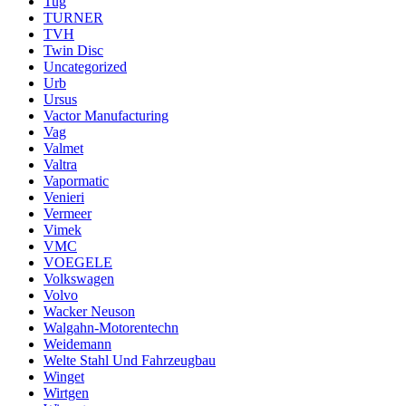
Tug
TURNER
TVH
Twin Disc
Uncategorized
Urb
Ursus
Vactor Manufacturing
Vag
Valmet
Valtra
Vapormatic
Venieri
Vermeer
Vimek
VMC
VOEGELE
Volkswagen
Volvo
Wacker Neuson
Walgahn-Motorentechn
Weidemann
Welte Stahl Und Fahrzeugbau
Winget
Wirtgen