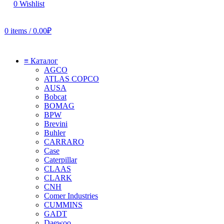
0
Wishlist
0
items
/
0.00
₽
≡ Каталог
AGCO
ATLAS COPCO
AUSA
Bobcat
BOMAG
BPW
Brevini
Buhler
CARRARO
Case
Caterpillar
CLAAS
CLARK
CNH
Comer Industries
CUMMINS
GADT
Daewoo