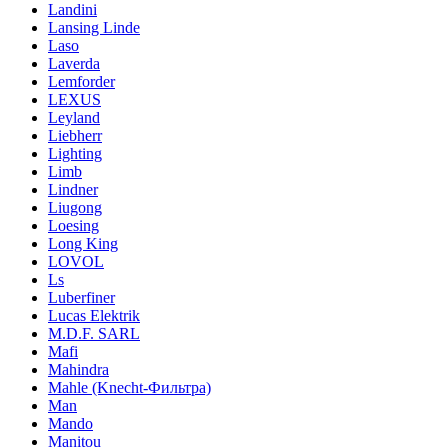
Landini
Lansing Linde
Laso
Laverda
Lemforder
LEXUS
Leyland
Liebherr
Lighting
Limb
Lindner
Liugong
Loesing
Long King
LOVOL
Ls
Luberfiner
Lucas Elektrik
M.D.F. SARL
Mafi
Mahindra
Mahle (Knecht-Фильтра)
Man
Mando
Manitou