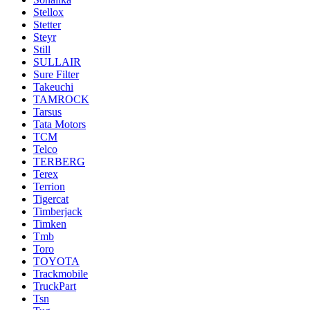
Stellox
Stetter
Steyr
Still
SULLAIR
Sure Filter
Takeuchi
TAMROCK
Tarsus
Tata Motors
TCM
Telco
TERBERG
Terex
Terrion
Tigercat
Timberjack
Timken
Tmb
Toro
TOYOTA
Trackmobile
TruckPart
Tsn