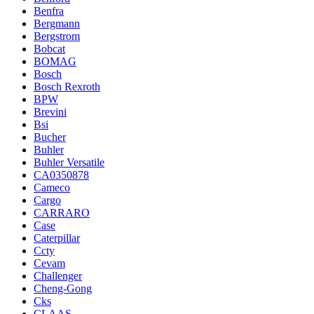
Benfra
Bergmann
Bergstrom
Bobcat
BOMAG
Bosch
Bosch Rexroth
BPW
Brevini
Bsi
Bucher
Buhler
Buhler Versatile
CA0350878
Cameco
Cargo
CARRARO
Case
Caterpillar
Ccty
Cevam
Challenger
Cheng-Gong
Cks
CLAAS