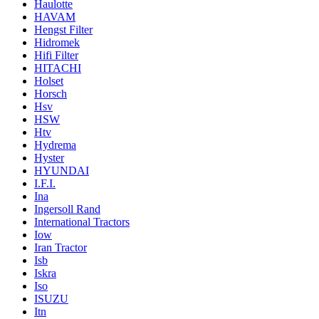
Haulotte
HAVAM
Hengst Filter
Hidromek
Hifi Filter
HITACHI
Holset
Horsch
Hsv
HSW
Htv
Hydrema
Hyster
HYUNDAI
I.F.I.
Ina
Ingersoll Rand
International Tractors
Iow
Iran Tractor
Isb
Iskra
Iso
ISUZU
Itn