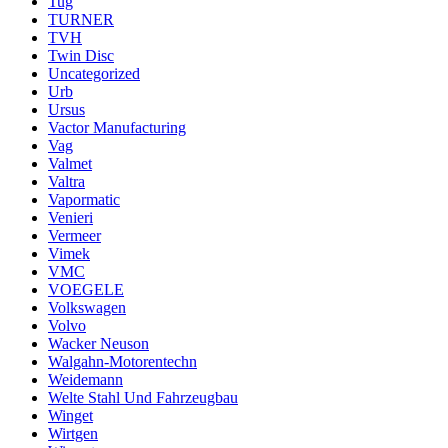
Tug
TURNER
TVH
Twin Disc
Uncategorized
Urb
Ursus
Vactor Manufacturing
Vag
Valmet
Valtra
Vapormatic
Venieri
Vermeer
Vimek
VMC
VOEGELE
Volkswagen
Volvo
Wacker Neuson
Walgahn-Motorentechn
Weidemann
Welte Stahl Und Fahrzeugbau
Winget
Wirtgen