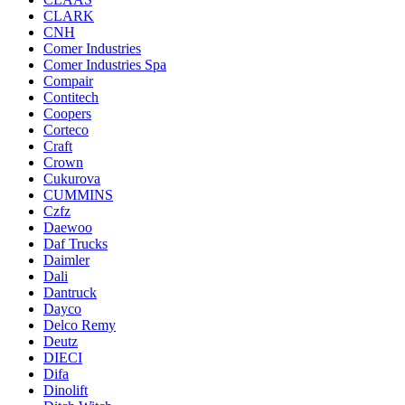
CLARK
CNH
Comer Industries
Comer Industries Spa
Compair
Contitech
Coopers
Corteco
Craft
Crown
Cukurova
CUMMINS
Czfz
Daewoo
Daf Trucks
Daimler
Dali
Dantruck
Dayco
Delco Remy
Deutz
DIECI
Difa
Dinolift