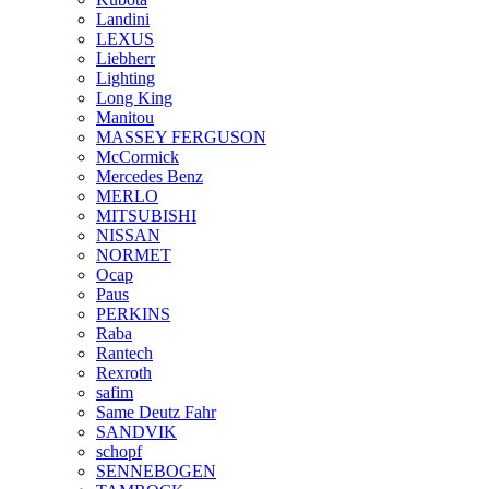
Landini
LEXUS
Liebherr
Lighting
Long King
Manitou
MASSEY FERGUSON
McCormick
Mercedes Benz
MERLO
MITSUBISHI
NISSAN
NORMET
Ocap
Paus
PERKINS
Raba
Rantech
Rexroth
safim
Same Deutz Fahr
SANDVIK
schopf
SENNEBOGEN