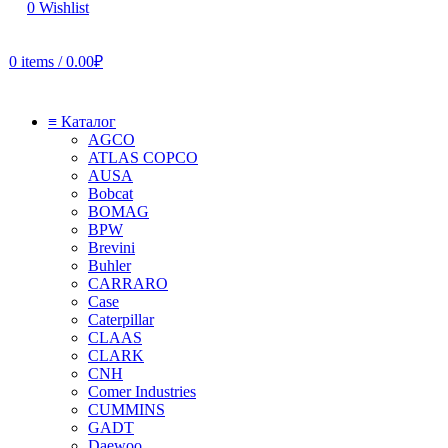
0
Wishlist
0
items
/
0.00
₽
≡ Каталог
AGCO
ATLAS COPCO
AUSA
Bobcat
BOMAG
BPW
Brevini
Buhler
CARRARO
Case
Caterpillar
CLAAS
CLARK
CNH
Comer Industries
CUMMINS
GADT
Daewoo