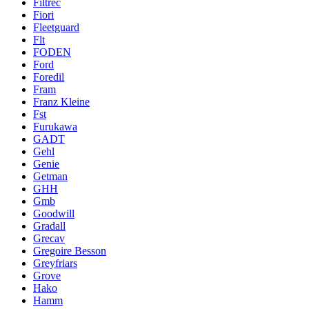
Filtrec
Fiori
Fleetguard
Flt
FODEN
Ford
Foredil
Fram
Franz Kleine
Fst
Furukawa
GADT
Gehl
Genie
Getman
GHH
Gmb
Goodwill
Gradall
Grecav
Gregoire Besson
Greyfriars
Grove
Hako
Hamm