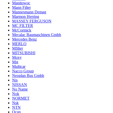
Manitowoc
Mann Filter
Mannesmann Demag
Marmon Herring
MASSEY FERGUSON
MC FILTER
McCormick
Mecalac Baumaschinen Gmbh
Mercedes Benz
MERLO
Mfilter
MITSUBISHI
Moxy
Mst
Multicar
Nacco Group
Neoplan Bus Gmbh
Nis
NISSAN
No Name
Nok
NORMET
Nsk
NTN
Ocap