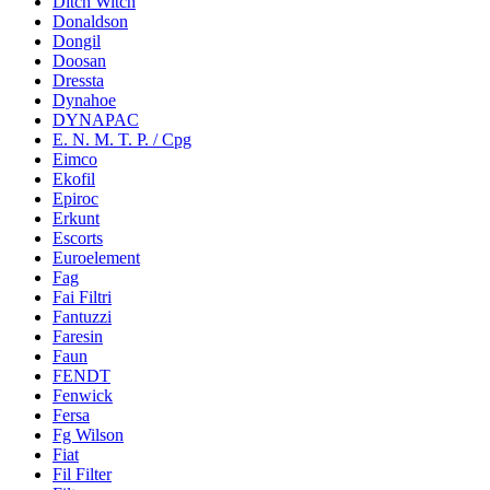
Ditch Witch
Donaldson
Dongil
Doosan
Dressta
Dynahoe
DYNAPAC
E. N. M. T. P. / Cpg
Eimco
Ekofil
Epiroc
Erkunt
Escorts
Euroelement
Fag
Fai Filtri
Fantuzzi
Faresin
Faun
FENDT
Fenwick
Fersa
Fg Wilson
Fiat
Fil Filter