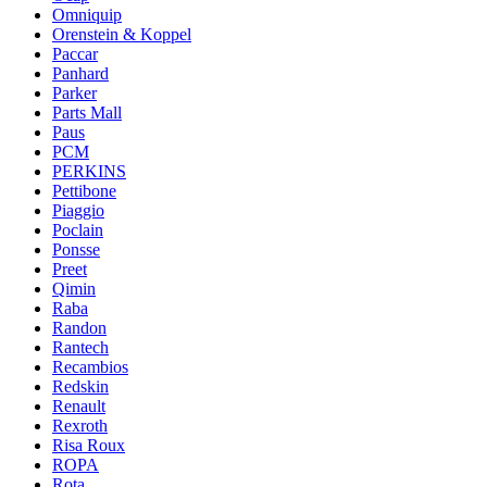
Omniquip
Orenstein & Koppel
Paccar
Panhard
Parker
Parts Mall
Paus
PCM
PERKINS
Pettibone
Piaggio
Poclain
Ponsse
Preet
Qimin
Raba
Randon
Rantech
Recambios
Redskin
Renault
Rexroth
Risa Roux
ROPA
Rota