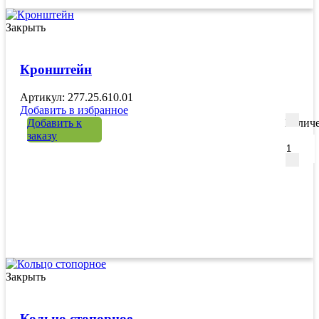
Закрыть
Кронштейн
Артикул: 277.25.610.01
Добавить в избранное
Добавить к
Количе
заказу
Закрыть
Кольцо стопорное