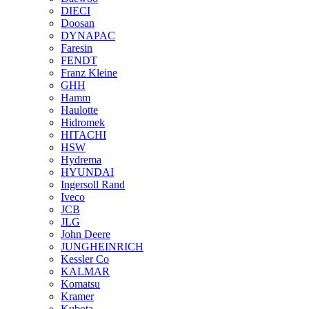
DIECI
Doosan
DYNAPAC
Faresin
FENDT
Franz Kleine
GHH
Hamm
Haulotte
Hidromek
HITACHI
HSW
Hydrema
HYUNDAI
Ingersoll Rand
Iveco
JCB
JLG
John Deere
JUNGHEINRICH
Kessler Co
KALMAR
Komatsu
Kramer
Kubota