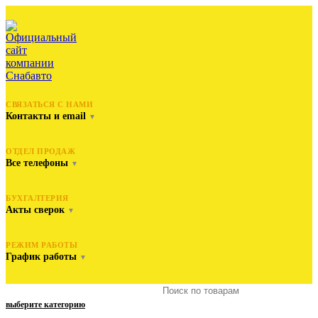
СВЯЗАТЬСЯ С НАМИ
Контакты и email
▼
ОТДЕЛ ПРОДАЖ
Все телефоны
▼
БУХГАЛТЕРИЯ
Акты сверок
▼
РЕЖИМ РАБОТЫ
График работы
▼
выберите категорию