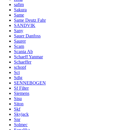
safim
Sakura
Same
Same Deutz Fahr
SANDVIK
Sany
Sauer Danfoss
Saurer
Scam
Scania Ab
Schaeff Yanmar
Schaeffer
schopf
Sct
Sdlg
SENNEBOGEN
Sf Filter
Siemens
Sisu
Siton
Skf
Skyjack
Snr
Solmec
Sonalika