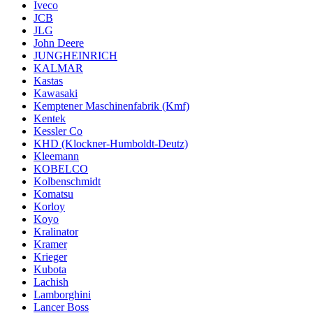
Iveco
JCB
JLG
John Deere
JUNGHEINRICH
KALMAR
Kastas
Kawasaki
Kemptener Maschinenfabrik (Kmf)
Kentek
Kessler Co
KHD (Klockner-Humboldt-Deutz)
Kleemann
KOBELCO
Kolbenschmidt
Komatsu
Korloy
Koyo
Kralinator
Kramer
Krieger
Kubota
Lachish
Lamborghini
Lancer Boss