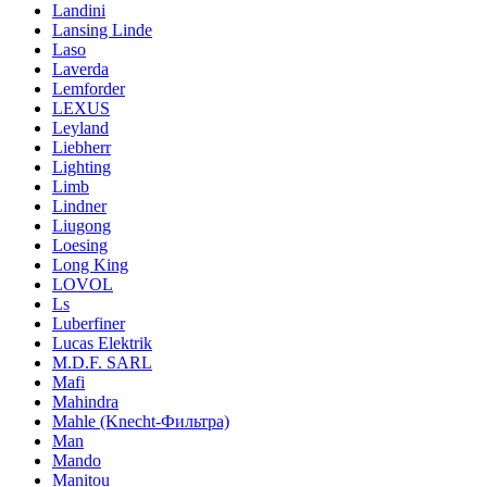
Landini
Lansing Linde
Laso
Laverda
Lemforder
LEXUS
Leyland
Liebherr
Lighting
Limb
Lindner
Liugong
Loesing
Long King
LOVOL
Ls
Luberfiner
Lucas Elektrik
M.D.F. SARL
Mafi
Mahindra
Mahle (Knecht-Фильтра)
Man
Mando
Manitou