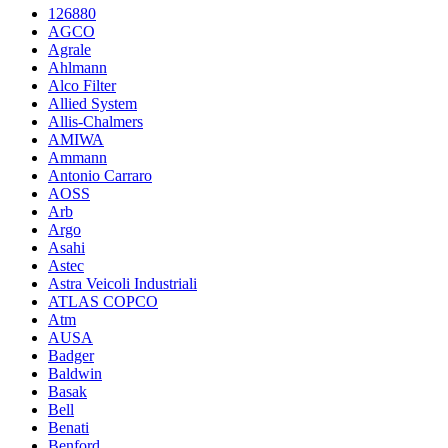
126880
AGCO
Agrale
Ahlmann
Alco Filter
Allied System
Allis-Chalmers
AMIWA
Ammann
Antonio Carraro
AOSS
Arb
Argo
Asahi
Astec
Astra Veicoli Industriali
ATLAS COPCO
Atm
AUSA
Badger
Baldwin
Basak
Bell
Benati
Benford