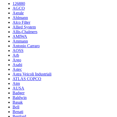
126880
AGCO
Agrale
Ahlmann
Alco Filter
Allied System
Allis-Chalmers
AMIWA
Ammann
Antonio Carraro
AOSS
Arb
Argo
Asahi
Astec
Astra Veicoli Industriali
ATLAS COPCO
Atm
AUSA
Badger
Baldwin
Basak
Bell
Benati
Benford