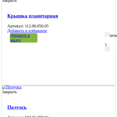
Закрыть
Крышка планетарная
Артикул: 112.06.050.05
Добавить в избранное
Добавить к
Количе
заказу
Закрыть
Полуось