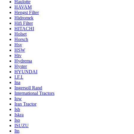
Haulotte
HAVAM
Hengst Filter
Hidromek
Hifi Filter
HITACHI
Holset
Horsch
Hsv
HSW
Htv
Hydrema
Hyster
HYUNDAI
I.F.I.
Ina
Ingersoll Rand
International Tractors
Iow
Iran Tractor
Isb
Iskra
Iso
ISUZU
Itn