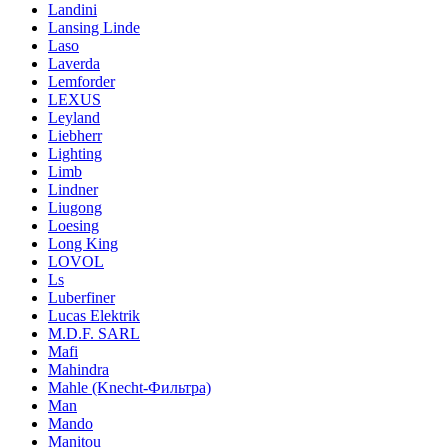
Landini
Lansing Linde
Laso
Laverda
Lemforder
LEXUS
Leyland
Liebherr
Lighting
Limb
Lindner
Liugong
Loesing
Long King
LOVOL
Ls
Luberfiner
Lucas Elektrik
M.D.F. SARL
Mafi
Mahindra
Mahle (Knecht-Фильтра)
Man
Mando
Manitou