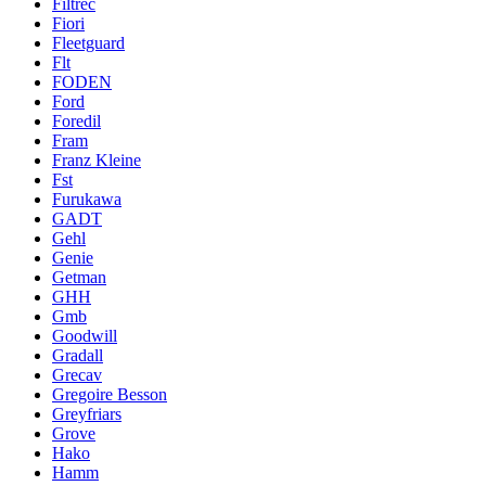
Filtrec
Fiori
Fleetguard
Flt
FODEN
Ford
Foredil
Fram
Franz Kleine
Fst
Furukawa
GADT
Gehl
Genie
Getman
GHH
Gmb
Goodwill
Gradall
Grecav
Gregoire Besson
Greyfriars
Grove
Hako
Hamm