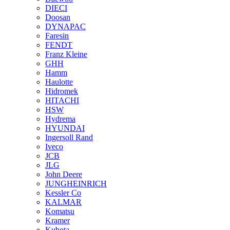
DIECI
Doosan
DYNAPAC
Faresin
FENDT
Franz Kleine
GHH
Hamm
Haulotte
Hidromek
HITACHI
HSW
Hydrema
HYUNDAI
Ingersoll Rand
Iveco
JCB
JLG
John Deere
JUNGHEINRICH
Kessler Co
KALMAR
Komatsu
Kramer
Kubota