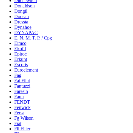
Ditch Witch
Donaldson
Dongil
Doosan
Dressta
Dynahoe
DYNAPAC
E. N. M. T. P. / Cpg
Eimco
Ekofil
Epiroc
Erkunt
Escorts
Euroelement
Fag
Fai Filtri
Fantuzzi
Faresin
Faun
FENDT
Fenwick
Fersa
Fg Wilson
Fiat
Fil Filter