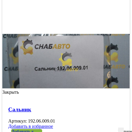
Закрыть
Сальник
Артикул: 192.06.009.01
Добавить в избранное
Добавить к
Количе