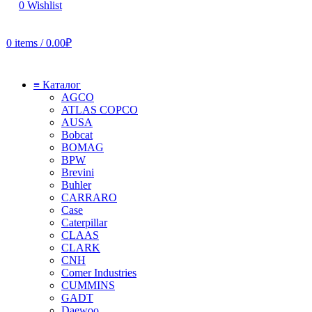
0
Wishlist
0
items
/
0.00
₽
≡ Каталог
AGCO
ATLAS COPCO
AUSA
Bobcat
BOMAG
BPW
Brevini
Buhler
CARRARO
Case
Caterpillar
CLAAS
CLARK
CNH
Comer Industries
CUMMINS
GADT
Daewoo