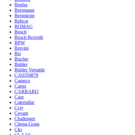
Benfra
Bergmann
Bergstrom
Bobcat
BOMAG
Bosch
Bosch Rexroth
BPW
Brevini
Bsi
Bucher
Buhler
Buhler Versatile
CA0350878
Cameco
Cargo
CARRARO
Case
Caterpillar
Ccty
Cevam
Challenger
Cheng-Gong
Cks
CLAAS