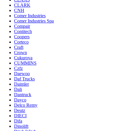
CLARK
CNH
Comer Industries
Comer Industries Spa
Compair
Contitech
Coopers
Corteco
Craft
Crown
Cukurova
CUMMINS
Czfz
Daewoo
Daf Trucks
Daimler
Dali
Dantruck
Dayco
Delco Remy
Deutz
DIECI
Difa
Dinolift