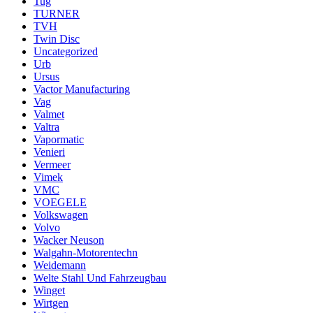
Tug
TURNER
TVH
Twin Disc
Uncategorized
Urb
Ursus
Vactor Manufacturing
Vag
Valmet
Valtra
Vapormatic
Venieri
Vermeer
Vimek
VMC
VOEGELE
Volkswagen
Volvo
Wacker Neuson
Walgahn-Motorentechn
Weidemann
Welte Stahl Und Fahrzeugbau
Winget
Wirtgen