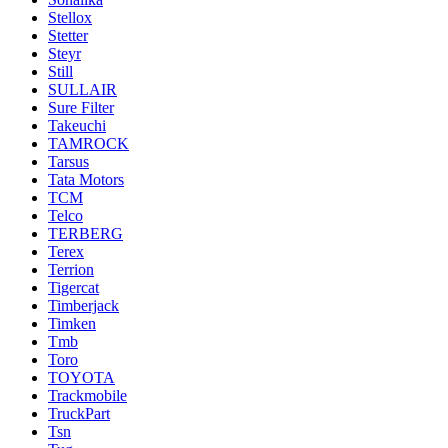
Stellox
Stetter
Steyr
Still
SULLAIR
Sure Filter
Takeuchi
TAMROCK
Tarsus
Tata Motors
TCM
Telco
TERBERG
Terex
Terrion
Tigercat
Timberjack
Timken
Tmb
Toro
TOYOTA
Trackmobile
TruckPart
Tsn