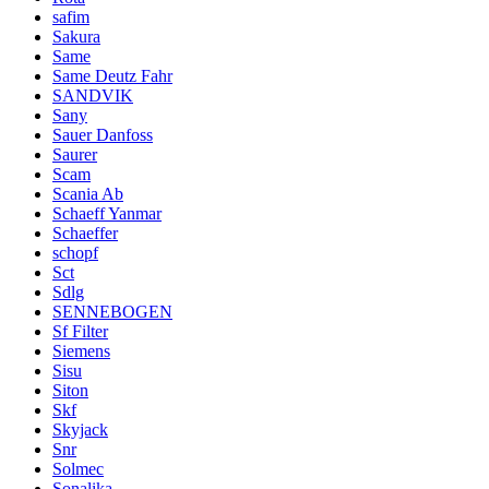
safim
Sakura
Same
Same Deutz Fahr
SANDVIK
Sany
Sauer Danfoss
Saurer
Scam
Scania Ab
Schaeff Yanmar
Schaeffer
schopf
Sct
Sdlg
SENNEBOGEN
Sf Filter
Siemens
Sisu
Siton
Skf
Skyjack
Snr
Solmec
Sonalika