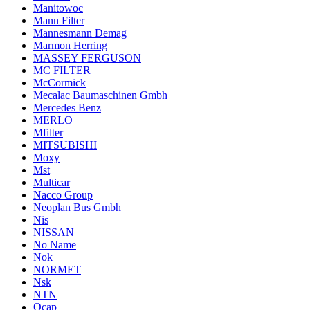
Manitowoc
Mann Filter
Mannesmann Demag
Marmon Herring
MASSEY FERGUSON
MC FILTER
McCormick
Mecalac Baumaschinen Gmbh
Mercedes Benz
MERLO
Mfilter
MITSUBISHI
Moxy
Mst
Multicar
Nacco Group
Neoplan Bus Gmbh
Nis
NISSAN
No Name
Nok
NORMET
Nsk
NTN
Ocap