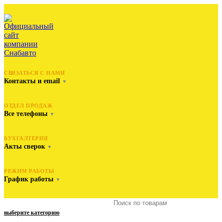
СВЯЗАТЬСЯ С НАМИ
Контакты и email
▼
ОТДЕЛ ПРОДАЖ
Все телефоны
▼
БУХГАЛТЕРИЯ
Акты сверок
▼
РЕЖИМ РАБОТЫ
График работы
▼
выберите категорию