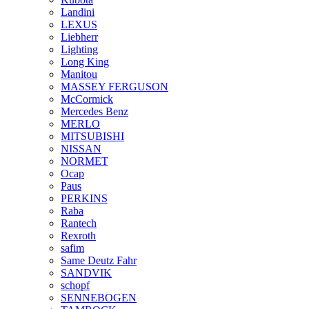
Landini
LEXUS
Liebherr
Lighting
Long King
Manitou
MASSEY FERGUSON
McCormick
Mercedes Benz
MERLO
MITSUBISHI
NISSAN
NORMET
Ocap
Paus
PERKINS
Raba
Rantech
Rexroth
safim
Same Deutz Fahr
SANDVIK
schopf
SENNEBOGEN