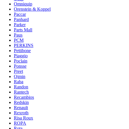
Omniquip
Orenstein & Koppel
Paccar
Panhard
Parker
Parts Mall
Paus
PCM
PERKINS
Pettibone
Piaggio
Poclain
Ponsse
Preet
Qimin
Raba
Randon
Rantech
Recambios
Redskin
Renault
Rexroth
Risa Roux
ROPA
Rota