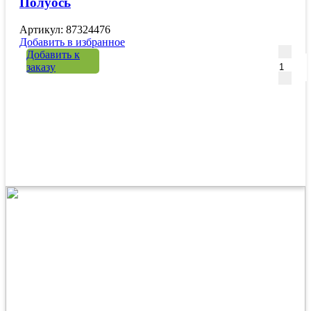
Полуось
Артикул: 87324476
Добавить в избранное
Количе
Добавить к
заказу