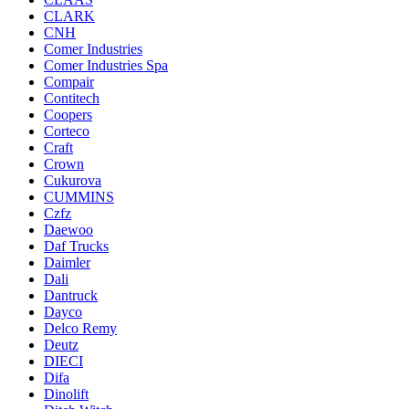
CLARK
CNH
Comer Industries
Comer Industries Spa
Compair
Contitech
Coopers
Corteco
Craft
Crown
Cukurova
CUMMINS
Czfz
Daewoo
Daf Trucks
Daimler
Dali
Dantruck
Dayco
Delco Remy
Deutz
DIECI
Difa
Dinolift