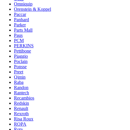
Omniquip
Orenstein & Koppel
Paccar
Panhard
Parker
Parts Mall
Paus
PCM
PERKINS
Pettibone
Piaggio
Poclain
Ponsse
Preet
Qimin
Raba
Randon
Rantech
Recambios
Redskin
Renault
Rexroth
Risa Roux
ROPA
Rota