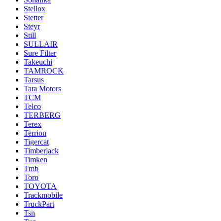
Stellox
Stetter
Steyr
Still
SULLAIR
Sure Filter
Takeuchi
TAMROCK
Tarsus
Tata Motors
TCM
Telco
TERBERG
Terex
Terrion
Tigercat
Timberjack
Timken
Tmb
Toro
TOYOTA
Trackmobile
TruckPart
Tsn