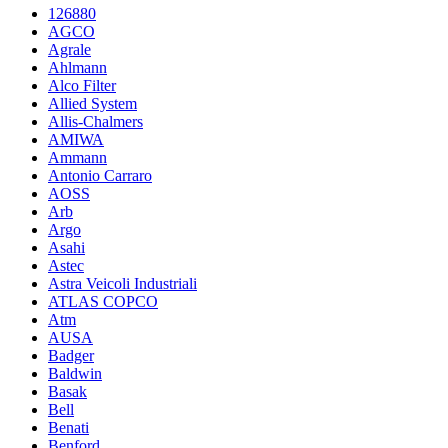
126880
AGCO
Agrale
Ahlmann
Alco Filter
Allied System
Allis-Chalmers
AMIWA
Ammann
Antonio Carraro
AOSS
Arb
Argo
Asahi
Astec
Astra Veicoli Industriali
ATLAS COPCO
Atm
AUSA
Badger
Baldwin
Basak
Bell
Benati
Benford