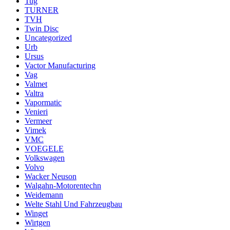
Tug
TURNER
TVH
Twin Disc
Uncategorized
Urb
Ursus
Vactor Manufacturing
Vag
Valmet
Valtra
Vapormatic
Venieri
Vermeer
Vimek
VMC
VOEGELE
Volkswagen
Volvo
Wacker Neuson
Walgahn-Motorentechn
Weidemann
Welte Stahl Und Fahrzeugbau
Winget
Wirtgen