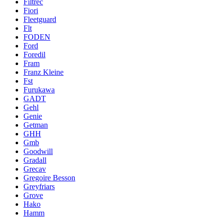
Filtrec
Fiori
Fleetguard
Flt
FODEN
Ford
Foredil
Fram
Franz Kleine
Fst
Furukawa
GADT
Gehl
Genie
Getman
GHH
Gmb
Goodwill
Gradall
Grecav
Gregoire Besson
Greyfriars
Grove
Hako
Hamm