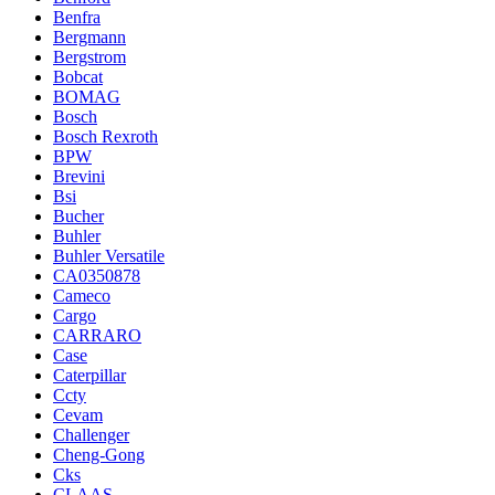
Benfra
Bergmann
Bergstrom
Bobcat
BOMAG
Bosch
Bosch Rexroth
BPW
Brevini
Bsi
Bucher
Buhler
Buhler Versatile
CA0350878
Cameco
Cargo
CARRARO
Case
Caterpillar
Ccty
Cevam
Challenger
Cheng-Gong
Cks
CLAAS