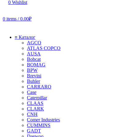
0
Wishlist
0
items
/
0.00
₽
≡ Каталог
AGCO
ATLAS COPCO
AUSA
Bobcat
BOMAG
BPW
Brevini
Buhler
CARRARO
Case
Caterpillar
CLAAS
CLARK
CNH
Comer Industries
CUMMINS
GADT
Daewoo