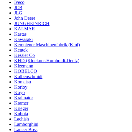
Iveco
JCB
JLG
John Deere
JUNGHEINRICH
KALMAR
Kastas
Kawasaki
Kemptener Maschinenfabrik (Kmf)
Kentek
Kessler Co
KHD (Klockner-Humboldt-Deutz)
Kleemann
KOBELCO
Kolbenschmidt
Komatsu
Korloy
Koyo
Kralinator
Kramer
Krieger
Kubota
Lachish
Lamborghini
Lancer Boss