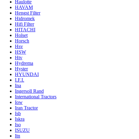
Haulotte
HAVAM
Hengst Filter
Hidromek
Hifi Filter
HITACHI
Holset
Horsch
Hsv
HSW
Htv
Hydrema
Hyster
HYUNDAI
I.F.I.
Ina
Ingersoll Rand
International Tractors
Iow
Iran Tractor
Isb
Iskra
Iso
ISUZU
Itn