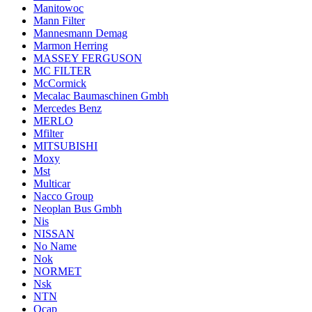
Manitowoc
Mann Filter
Mannesmann Demag
Marmon Herring
MASSEY FERGUSON
MC FILTER
McCormick
Mecalac Baumaschinen Gmbh
Mercedes Benz
MERLO
Mfilter
MITSUBISHI
Moxy
Mst
Multicar
Nacco Group
Neoplan Bus Gmbh
Nis
NISSAN
No Name
Nok
NORMET
Nsk
NTN
Ocap