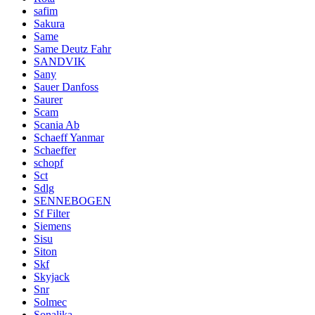
safim
Sakura
Same
Same Deutz Fahr
SANDVIK
Sany
Sauer Danfoss
Saurer
Scam
Scania Ab
Schaeff Yanmar
Schaeffer
schopf
Sct
Sdlg
SENNEBOGEN
Sf Filter
Siemens
Sisu
Siton
Skf
Skyjack
Snr
Solmec
Sonalika