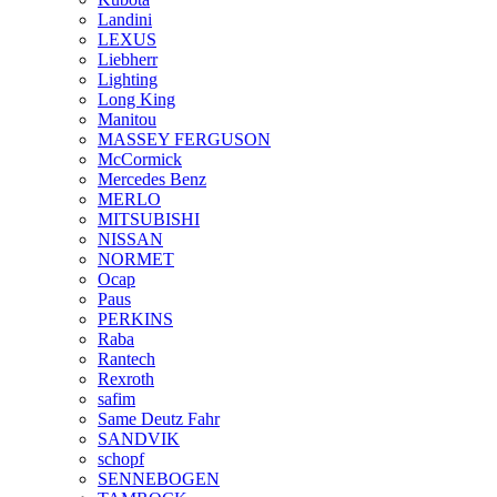
Landini
LEXUS
Liebherr
Lighting
Long King
Manitou
MASSEY FERGUSON
McCormick
Mercedes Benz
MERLO
MITSUBISHI
NISSAN
NORMET
Ocap
Paus
PERKINS
Raba
Rantech
Rexroth
safim
Same Deutz Fahr
SANDVIK
schopf
SENNEBOGEN