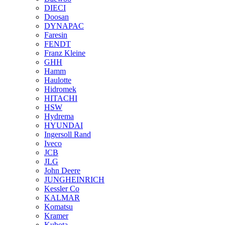
DIECI
Doosan
DYNAPAC
Faresin
FENDT
Franz Kleine
GHH
Hamm
Haulotte
Hidromek
HITACHI
HSW
Hydrema
HYUNDAI
Ingersoll Rand
Iveco
JCB
JLG
John Deere
JUNGHEINRICH
Kessler Co
KALMAR
Komatsu
Kramer
Kubota