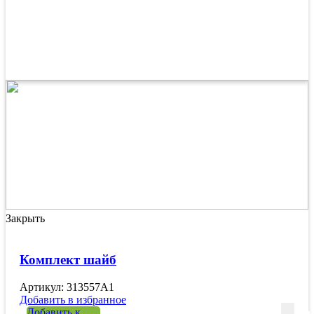
Закрыть
Комплект шайб
Артикул: 313557A1
Добавить в избранное
Количе
Добавить к