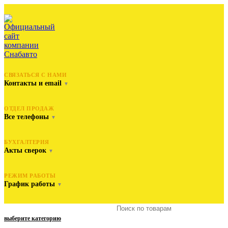
СВЯЗАТЬСЯ С НАМИ
Контакты и email
▼
ОТДЕЛ ПРОДАЖ
Все телефоны
▼
БУХГАЛТЕРИЯ
Акты сверок
▼
РЕЖИМ РАБОТЫ
График работы
▼
выберите категорию