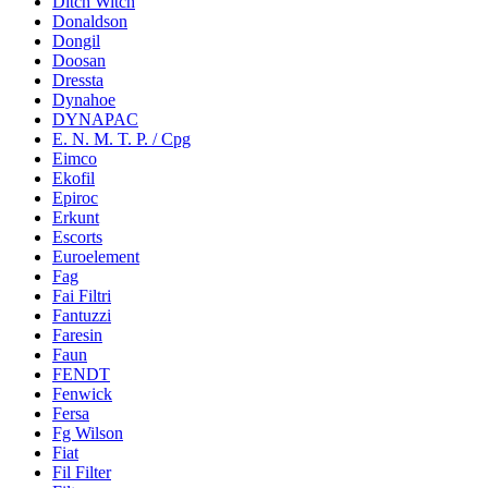
Ditch Witch
Donaldson
Dongil
Doosan
Dressta
Dynahoe
DYNAPAC
E. N. M. T. P. / Cpg
Eimco
Ekofil
Epiroc
Erkunt
Escorts
Euroelement
Fag
Fai Filtri
Fantuzzi
Faresin
Faun
FENDT
Fenwick
Fersa
Fg Wilson
Fiat
Fil Filter