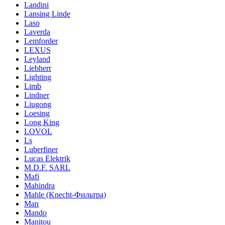
Landini
Lansing Linde
Laso
Laverda
Lemforder
LEXUS
Leyland
Liebherr
Lighting
Limb
Lindner
Liugong
Loesing
Long King
LOVOL
Ls
Luberfiner
Lucas Elektrik
M.D.F. SARL
Mafi
Mahindra
Mahle (Knecht-Фильтра)
Man
Mando
Manitou