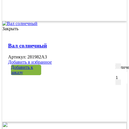
Закрыть
Вал солнечный
Артикул: 281982A3
Добавить в избранное
Добавить к
Количе
заказу