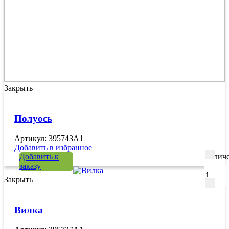
Закрыть
Полуось
Артикул: 395743A1
Добавить в избранное
Добавить к
Количе
заказу
Закрыть
Вилка