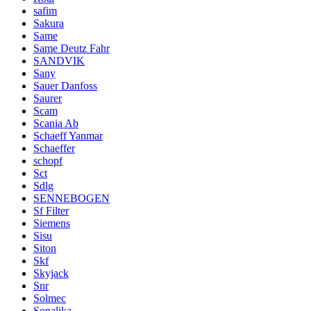
safim
Sakura
Same
Same Deutz Fahr
SANDVIK
Sany
Sauer Danfoss
Saurer
Scam
Scania Ab
Schaeff Yanmar
Schaeffer
schopf
Sct
Sdlg
SENNEBOGEN
Sf Filter
Siemens
Sisu
Siton
Skf
Skyjack
Snr
Solmec
Sonalika