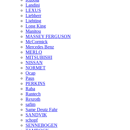
Landini
LEXUS
Liebherr
Lighting
Long King
Manitou
MASSEY FERGUSON
McCormick
Mercedes Benz
MERLO
MITSUBISHI
NISSAN
NORMET
Ocap
Paus
PERKINS
Raba
Rantech
Rexroth
safim
Same Deutz Fahr
SANDVIK
schopf
SENNEBOGEN