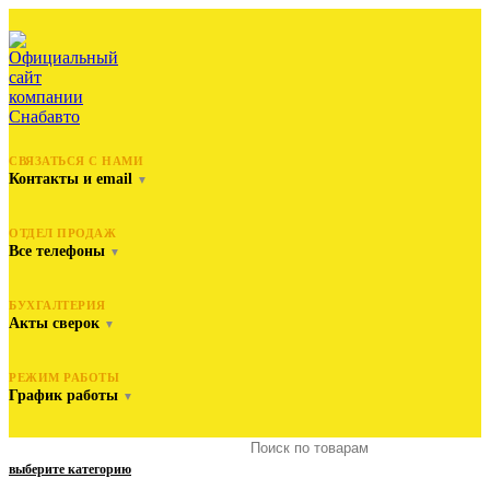
СВЯЗАТЬСЯ С НАМИ
Контакты и email
▼
ОТДЕЛ ПРОДАЖ
Все телефоны
▼
БУХГАЛТЕРИЯ
Акты сверок
▼
РЕЖИМ РАБОТЫ
График работы
▼
выберите категорию