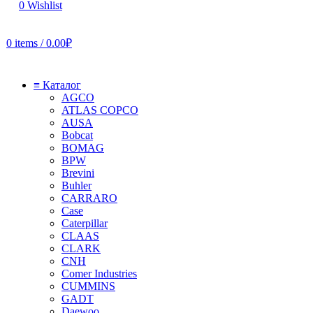
0
Wishlist
0
items
/
0.00
₽
≡ Каталог
AGCO
ATLAS COPCO
AUSA
Bobcat
BOMAG
BPW
Brevini
Buhler
CARRARO
Case
Caterpillar
CLAAS
CLARK
CNH
Comer Industries
CUMMINS
GADT
Daewoo