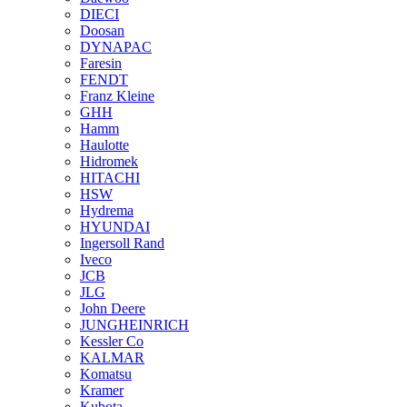
DIECI
Doosan
DYNAPAC
Faresin
FENDT
Franz Kleine
GHH
Hamm
Haulotte
Hidromek
HITACHI
HSW
Hydrema
HYUNDAI
Ingersoll Rand
Iveco
JCB
JLG
John Deere
JUNGHEINRICH
Kessler Co
KALMAR
Komatsu
Kramer
Kubota