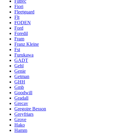
Filtrec
Fiori
Fleetguard
Flt
FODEN
Ford
Foredil
Fram
Franz Kleine
Fst
Furukawa
GADT
Gehl
Genie
Getman
GHH
Gmb
Goodwill
Gradall
Grecav
Gregoire Besson
Greyfriars
Grove
Hako
Hamm