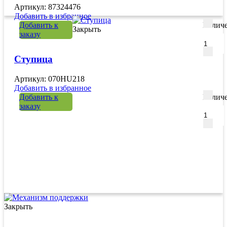
Артикул: 87324476
Добавить в избранное
Добавить к
Количе
Закрыть
заказу
Ступица
Артикул: 070HU218
Добавить в избранное
Добавить к
Количе
заказу
Закрыть