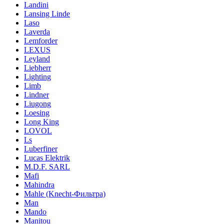
Landini
Lansing Linde
Laso
Laverda
Lemforder
LEXUS
Leyland
Liebherr
Lighting
Limb
Lindner
Liugong
Loesing
Long King
LOVOL
Ls
Luberfiner
Lucas Elektrik
M.D.F. SARL
Mafi
Mahindra
Mahle (Knecht-Фильтра)
Man
Mando
Manitou