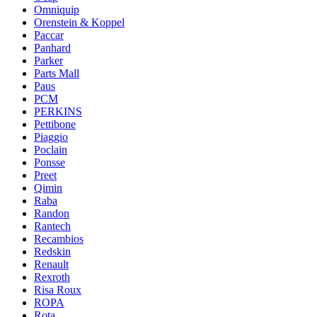
Omniquip
Orenstein & Koppel
Paccar
Panhard
Parker
Parts Mall
Paus
PCM
PERKINS
Pettibone
Piaggio
Poclain
Ponsse
Preet
Qimin
Raba
Randon
Rantech
Recambios
Redskin
Renault
Rexroth
Risa Roux
ROPA
Rota