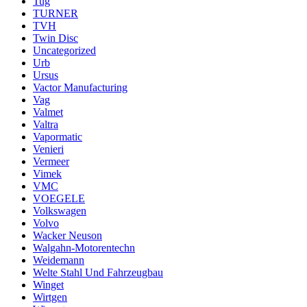
Tug
TURNER
TVH
Twin Disc
Uncategorized
Urb
Ursus
Vactor Manufacturing
Vag
Valmet
Valtra
Vapormatic
Venieri
Vermeer
Vimek
VMC
VOEGELE
Volkswagen
Volvo
Wacker Neuson
Walgahn-Motorentechn
Weidemann
Welte Stahl Und Fahrzeugbau
Winget
Wirtgen