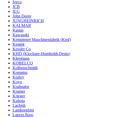
Iveco
JCB
JLG
John Deere
JUNGHEINRICH
KALMAR
Kastas
Kawasaki
Kemptener Maschinenfabrik (Kmf)
Kentek
Kessler Co
KHD (Klockner-Humboldt-Deutz)
Kleemann
KOBELCO
Kolbenschmidt
Komatsu
Korloy
Koyo
Kralinator
Kramer
Krieger
Kubota
Lachish
Lamborghini
Lancer Boss