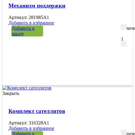
Механизм поддержки
Артикул: 281985A1
Добавить в избранное
Добавить к
Количе
заказу
Закрыть
Комплект сателлитов
Артикул: 316328A1
Добавить в избранное
Добавить к
Количе