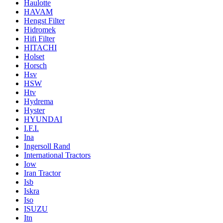
Haulotte
HAVAM
Hengst Filter
Hidromek
Hifi Filter
HITACHI
Holset
Horsch
Hsv
HSW
Htv
Hydrema
Hyster
HYUNDAI
I.F.I.
Ina
Ingersoll Rand
International Tractors
Iow
Iran Tractor
Isb
Iskra
Iso
ISUZU
Itn