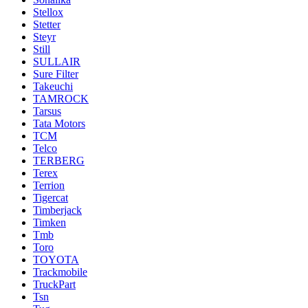
Stellox
Stetter
Steyr
Still
SULLAIR
Sure Filter
Takeuchi
TAMROCK
Tarsus
Tata Motors
TCM
Telco
TERBERG
Terex
Terrion
Tigercat
Timberjack
Timken
Tmb
Toro
TOYOTA
Trackmobile
TruckPart
Tsn