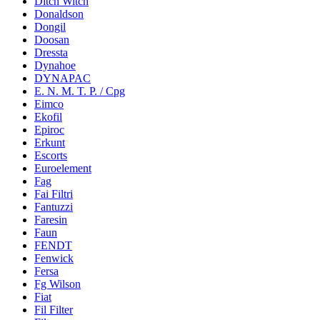
Ditch Witch
Donaldson
Dongil
Doosan
Dressta
Dynahoe
DYNAPAC
E. N. M. T. P. / Cpg
Eimco
Ekofil
Epiroc
Erkunt
Escorts
Euroelement
Fag
Fai Filtri
Fantuzzi
Faresin
Faun
FENDT
Fenwick
Fersa
Fg Wilson
Fiat
Fil Filter