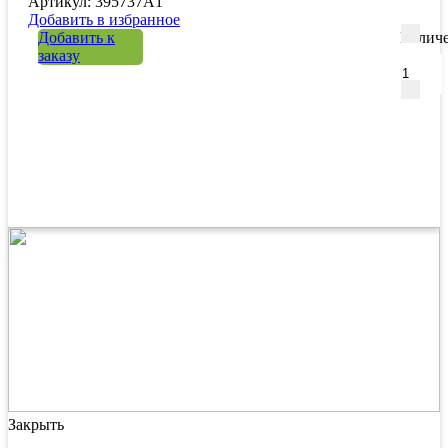
Артикул: 395737A1
Добавить в избранное
Добавить к
Количе
заказу
Закрыть