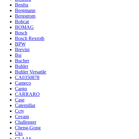
Benfra
Bergmann
Bergstrom
Bobcat
BOMAG
Bosch
Bosch Rexroth
BPW
Brevini
Bsi
Bucher
Buhler
Buhler Versatile
CA0350878
Cameco
Cargo
CARRARO
Case
Caterpillar
Ccty
Cevam
Challenger
Cheng-Gong
Cks
CLAAS