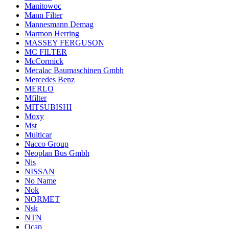
Manitowoc
Mann Filter
Mannesmann Demag
Marmon Herring
MASSEY FERGUSON
MC FILTER
McCormick
Mecalac Baumaschinen Gmbh
Mercedes Benz
MERLO
Mfilter
MITSUBISHI
Moxy
Mst
Multicar
Nacco Group
Neoplan Bus Gmbh
Nis
NISSAN
No Name
Nok
NORMET
Nsk
NTN
Ocap