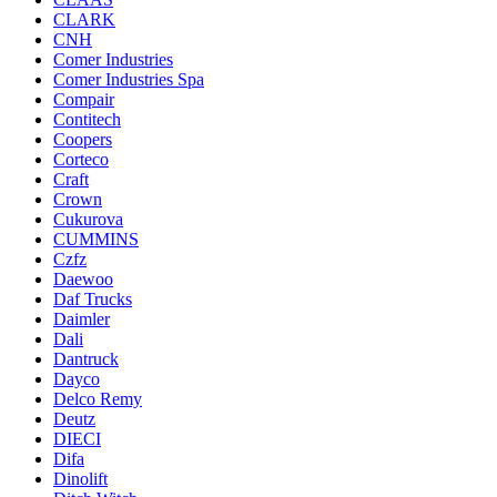
CLARK
CNH
Comer Industries
Comer Industries Spa
Compair
Contitech
Coopers
Corteco
Craft
Crown
Cukurova
CUMMINS
Czfz
Daewoo
Daf Trucks
Daimler
Dali
Dantruck
Dayco
Delco Remy
Deutz
DIECI
Difa
Dinolift