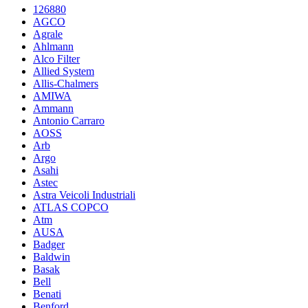
126880
AGCO
Agrale
Ahlmann
Alco Filter
Allied System
Allis-Chalmers
AMIWA
Ammann
Antonio Carraro
AOSS
Arb
Argo
Asahi
Astec
Astra Veicoli Industriali
ATLAS COPCO
Atm
AUSA
Badger
Baldwin
Basak
Bell
Benati
Benford