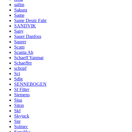
safim
Sakura
Same
Same Deutz Fahr
SANDVIK
Sany
Sauer Danfoss
Saurer
Scam
Scania Ab
Schaeff Yanmar
Schaeffer
schopf
Sct
Sdlg
SENNEBOGEN
Sf Filter
Siemens
Sisu
Siton
Skf
Skyjack
Snr
Solmec
Sonalika