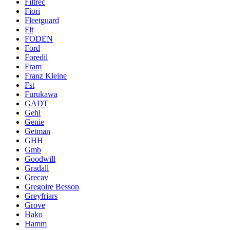
Filtrec
Fiori
Fleetguard
Flt
FODEN
Ford
Foredil
Fram
Franz Kleine
Fst
Furukawa
GADT
Gehl
Genie
Getman
GHH
Gmb
Goodwill
Gradall
Grecav
Gregoire Besson
Greyfriars
Grove
Hako
Hamm