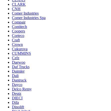
CLARK
CNH
Comer Industries
Comer Industries Spa
Compair
Contitech
Coopers
Corteco
Craft
Crown
Cukurova
CUMMINS
Czfz
Daewoo
Daf Trucks
Daimler
Dali
Dantruck
Dayco
Delco Remy
Deutz
DIECI
Difa
Dinolift