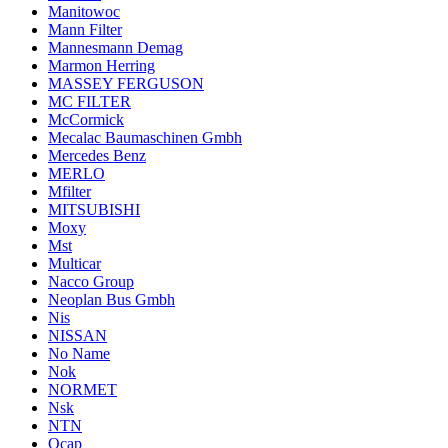
Manitowoc
Mann Filter
Mannesmann Demag
Marmon Herring
MASSEY FERGUSON
MC FILTER
McCormick
Mecalac Baumaschinen Gmbh
Mercedes Benz
MERLO
Mfilter
MITSUBISHI
Moxy
Mst
Multicar
Nacco Group
Neoplan Bus Gmbh
Nis
NISSAN
No Name
Nok
NORMET
Nsk
NTN
Ocap