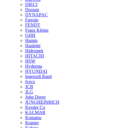
DIECI
Doosan
DYNAPAC
Faresin
FENDT
Franz Kleine
GHH
Hamm
Haulotte
Hidromek
HITACHI
HSW
Hydrema
HYUNDAI
Ingersoll Rand
Iveco
JCB
JLG
John Deere
JUNGHEINRICH
Kessler Co
KALMAR
Komatsu
Kramer
Kubota