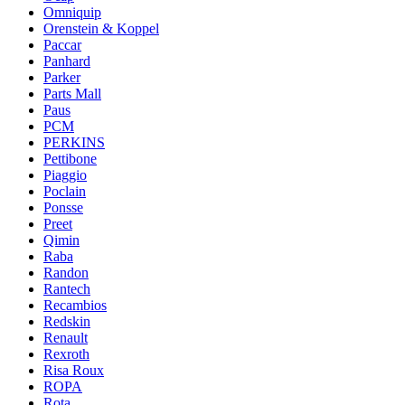
Omniquip
Orenstein & Koppel
Paccar
Panhard
Parker
Parts Mall
Paus
PCM
PERKINS
Pettibone
Piaggio
Poclain
Ponsse
Preet
Qimin
Raba
Randon
Rantech
Recambios
Redskin
Renault
Rexroth
Risa Roux
ROPA
Rota