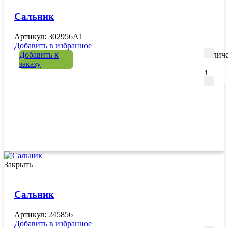
Сальник
Артикул: 302956A1
Добавить в избранное
Добавить к
Количе
заказу
Закрыть
Сальник
Артикул: 245856
Добавить в избранное