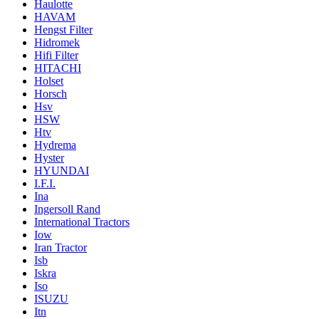
Haulotte
HAVAM
Hengst Filter
Hidromek
Hifi Filter
HITACHI
Holset
Horsch
Hsv
HSW
Htv
Hydrema
Hyster
HYUNDAI
I.F.I.
Ina
Ingersoll Rand
International Tractors
Iow
Iran Tractor
Isb
Iskra
Iso
ISUZU
Itn