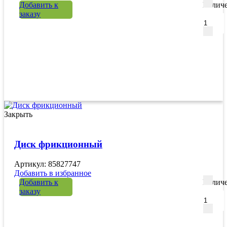
Добавить к
Количе
заказу
Закрыть
Диск фрикционный
Артикул: 85827747
Добавить в избранное
Добавить к
Количе
заказу