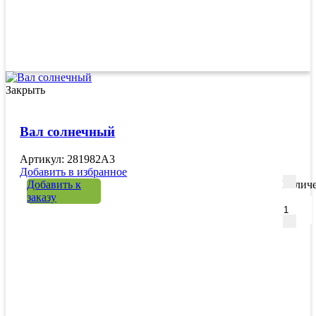
Закрыть
Вал солнечный
Артикул: 281982A3
Добавить в избранное
Добавить к
Количе
заказу