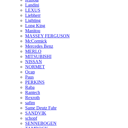
Landini
LEXUS
Liebherr
Lighting
Long King
Manitou
MASSEY FERGUSON
McCormick
Mercedes Benz
MERLO
MITSUBISHI
NISSAN
NORMET
Ocap
Paus
PERKINS
Raba
Rantech
Rexroth
safim
Same Deutz Fahr
SANDVIK
schopf
SENNEBOGEN