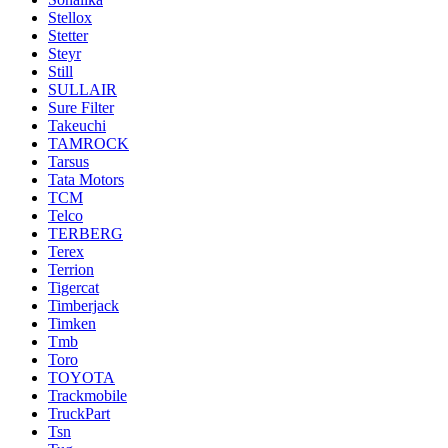
Stellox
Stetter
Steyr
Still
SULLAIR
Sure Filter
Takeuchi
TAMROCK
Tarsus
Tata Motors
TCM
Telco
TERBERG
Terex
Terrion
Tigercat
Timberjack
Timken
Tmb
Toro
TOYOTA
Trackmobile
TruckPart
Tsn