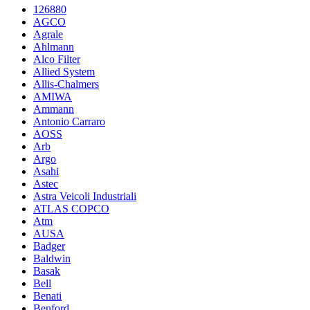
126880
AGCO
Agrale
Ahlmann
Alco Filter
Allied System
Allis-Chalmers
AMIWA
Ammann
Antonio Carraro
AOSS
Arb
Argo
Asahi
Astec
Astra Veicoli Industriali
ATLAS COPCO
Atm
AUSA
Badger
Baldwin
Basak
Bell
Benati
Benford