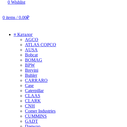
0
Wishlist
0
items
/
0.00
₽
≡ Каталог
AGCO
ATLAS COPCO
AUSA
Bobcat
BOMAG
BPW
Brevini
Buhler
CARRARO
Case
Caterpillar
CLAAS
CLARK
CNH
Comer Industries
CUMMINS
GADT
Daewoo