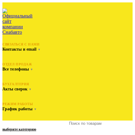
СВЯЗАТЬСЯ С НАМИ
Контакты и email
▼
ОТДЕЛ ПРОДАЖ
Все телефоны
▼
БУХГАЛТЕРИЯ
Акты сверок
▼
РЕЖИМ РАБОТЫ
График работы
▼
выберите категорию