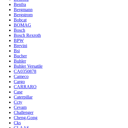
Benfra
Bergmann
Bergstrom
Bobcat
BOMAG
Bosch
Bosch Rexroth
BPW
Brevini
Bsi
Bucher
Buhler
Buhler Versatile
CA0350878
Cameco
Cargo
CARRARO
Case
Caterpillar
Ccty
Cevam
Challenger
Cheng-Gong
Cks
CLAAS