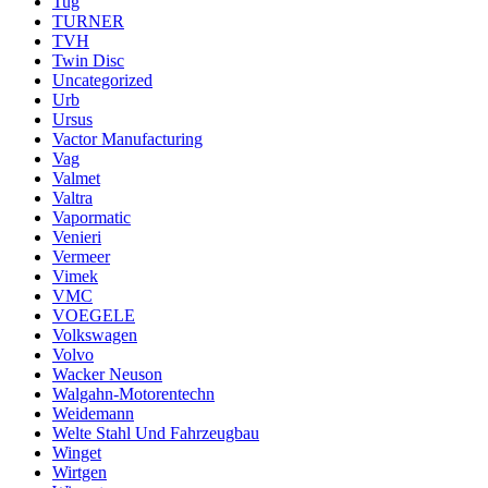
Tug
TURNER
TVH
Twin Disc
Uncategorized
Urb
Ursus
Vactor Manufacturing
Vag
Valmet
Valtra
Vapormatic
Venieri
Vermeer
Vimek
VMC
VOEGELE
Volkswagen
Volvo
Wacker Neuson
Walgahn-Motorentechn
Weidemann
Welte Stahl Und Fahrzeugbau
Winget
Wirtgen