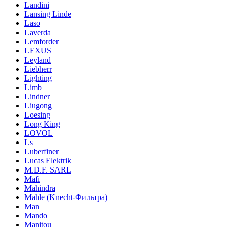
Landini
Lansing Linde
Laso
Laverda
Lemforder
LEXUS
Leyland
Liebherr
Lighting
Limb
Lindner
Liugong
Loesing
Long King
LOVOL
Ls
Luberfiner
Lucas Elektrik
M.D.F. SARL
Mafi
Mahindra
Mahle (Knecht-Фильтра)
Man
Mando
Manitou