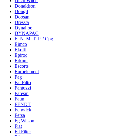
Ditch Witch
Donaldson
Dongil
Doosan
Dressta
Dynahoe
DYNAPAC
E. N. M. T. P. / Cpg
Eimco
Ekofil
Epiroc
Erkunt
Escorts
Euroelement
Fag
Fai Filtri
Fantuzzi
Faresin
Faun
FENDT
Fenwick
Fersa
Fg Wilson
Fiat
Fil Filter