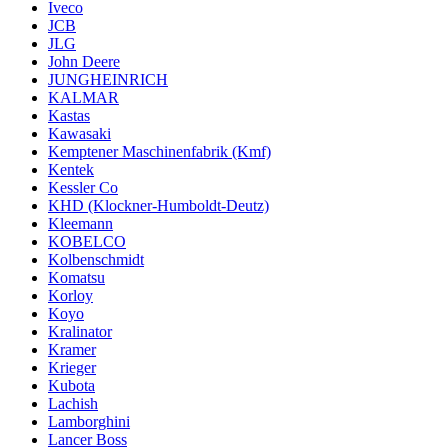
Iveco
JCB
JLG
John Deere
JUNGHEINRICH
KALMAR
Kastas
Kawasaki
Kemptener Maschinenfabrik (Kmf)
Kentek
Kessler Co
KHD (Klockner-Humboldt-Deutz)
Kleemann
KOBELCO
Kolbenschmidt
Komatsu
Korloy
Koyo
Kralinator
Kramer
Krieger
Kubota
Lachish
Lamborghini
Lancer Boss