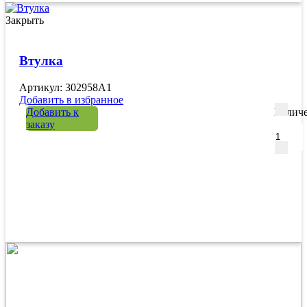
Закрыть
Втулка
Артикул: 302958A1
Добавить в избранное
Добавить к
Количе
заказу