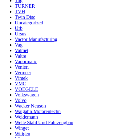
Tug
TURNER
TVH
Twin Disc
Uncategorized
Urb
Ursus
Vactor Manufacturing
Vag
Valmet
Valtra
Vapormatic
Venieri
Vermeer
Vimek
VMC
VOEGELE
Volkswagen
Volvo
Wacker Neuson
Walgahn-Motorentechn
Weidemann
Welte Stahl Und Fahrzeugbau
Winget
Wirtgen