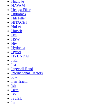
Haulotte
HAVAM
Hengst Filter
Hidromek
Hifi Filter
HITACHI
Holset
Horsch
Hsv
HSW
Htv
Hydrema
Hyster
HYUNDAI
I.F.I.
Ina
Ingersoll Rand
International Tractors
Iow
Iran Tractor
Isb
Iskra
Iso
ISUZU
Itn