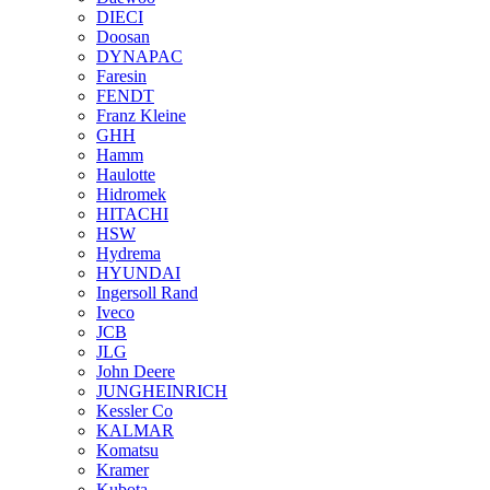
DIECI
Doosan
DYNAPAC
Faresin
FENDT
Franz Kleine
GHH
Hamm
Haulotte
Hidromek
HITACHI
HSW
Hydrema
HYUNDAI
Ingersoll Rand
Iveco
JCB
JLG
John Deere
JUNGHEINRICH
Kessler Co
KALMAR
Komatsu
Kramer
Kubota