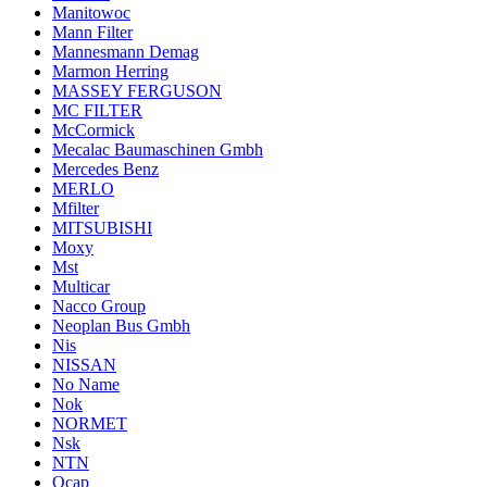
Manitowoc
Mann Filter
Mannesmann Demag
Marmon Herring
MASSEY FERGUSON
MC FILTER
McCormick
Mecalac Baumaschinen Gmbh
Mercedes Benz
MERLO
Mfilter
MITSUBISHI
Moxy
Mst
Multicar
Nacco Group
Neoplan Bus Gmbh
Nis
NISSAN
No Name
Nok
NORMET
Nsk
NTN
Ocap