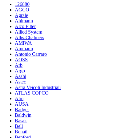
126880
AGCO
Agrale
Ahlmann
Alco Filter
Allied System
Allis-Chalmers
AMIWA
Ammann
Antonio Carraro
AOSS
Arb
Argo
Asahi
Astec
Astra Veicoli Industriali
ATLAS COPCO
Atm
AUSA
Badger
Baldwin
Basak
Bell
Benati
Benford