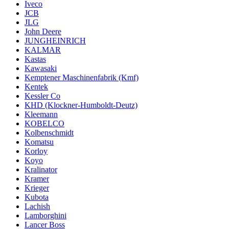
Iveco
JCB
JLG
John Deere
JUNGHEINRICH
KALMAR
Kastas
Kawasaki
Kemptener Maschinenfabrik (Kmf)
Kentek
Kessler Co
KHD (Klockner-Humboldt-Deutz)
Kleemann
KOBELCO
Kolbenschmidt
Komatsu
Korloy
Koyo
Kralinator
Kramer
Krieger
Kubota
Lachish
Lamborghini
Lancer Boss