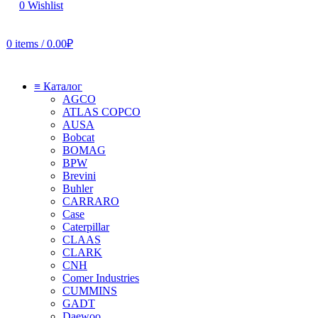
0
Wishlist
0
items
/
0.00
₽
≡ Каталог
AGCO
ATLAS COPCO
AUSA
Bobcat
BOMAG
BPW
Brevini
Buhler
CARRARO
Case
Caterpillar
CLAAS
CLARK
CNH
Comer Industries
CUMMINS
GADT
Daewoo