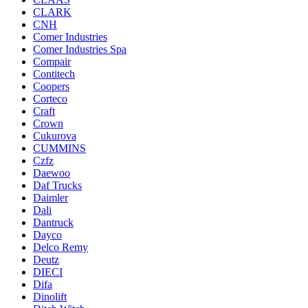
CLARK
CNH
Comer Industries
Comer Industries Spa
Compair
Contitech
Coopers
Corteco
Craft
Crown
Cukurova
CUMMINS
Czfz
Daewoo
Daf Trucks
Daimler
Dali
Dantruck
Dayco
Delco Remy
Deutz
DIECI
Difa
Dinolift