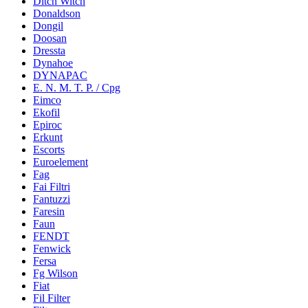
Ditch Witch
Donaldson
Dongil
Doosan
Dressta
Dynahoe
DYNAPAC
E. N. M. T. P. / Cpg
Eimco
Ekofil
Epiroc
Erkunt
Escorts
Euroelement
Fag
Fai Filtri
Fantuzzi
Faresin
Faun
FENDT
Fenwick
Fersa
Fg Wilson
Fiat
Fil Filter