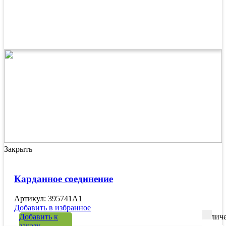
Закрыть
Карданное соединение
Артикул: 395741A1
Добавить в избранное
Добавить к
Количе
заказу