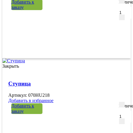
Добавить к
Количе
заказу
Закрыть
Ступица
Артикул: 070HU218
Добавить в избранное
Добавить к
Количе
заказу