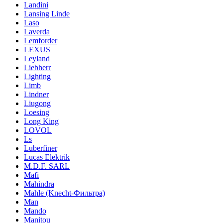
Landini
Lansing Linde
Laso
Laverda
Lemforder
LEXUS
Leyland
Liebherr
Lighting
Limb
Lindner
Liugong
Loesing
Long King
LOVOL
Ls
Luberfiner
Lucas Elektrik
M.D.F. SARL
Mafi
Mahindra
Mahle (Knecht-Фильтра)
Man
Mando
Manitou