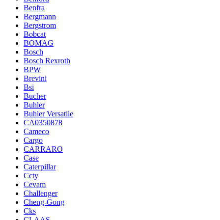
Benfra
Bergmann
Bergstrom
Bobcat
BOMAG
Bosch
Bosch Rexroth
BPW
Brevini
Bsi
Bucher
Buhler
Buhler Versatile
CA0350878
Cameco
Cargo
CARRARO
Case
Caterpillar
Ccty
Cevam
Challenger
Cheng-Gong
Cks
CLAAS