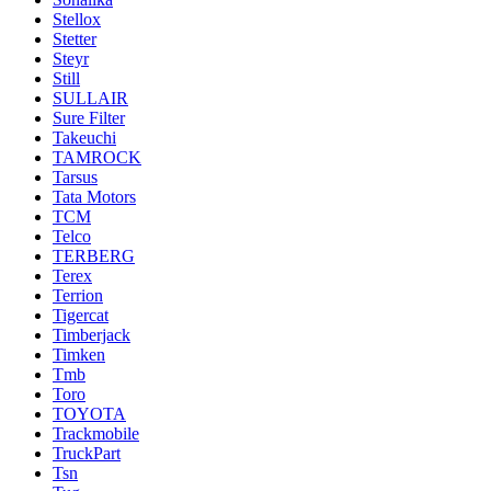
Stellox
Stetter
Steyr
Still
SULLAIR
Sure Filter
Takeuchi
TAMROCK
Tarsus
Tata Motors
TCM
Telco
TERBERG
Terex
Terrion
Tigercat
Timberjack
Timken
Tmb
Toro
TOYOTA
Trackmobile
TruckPart
Tsn