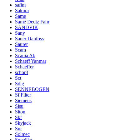
safim
Sakura
Same
Same Deutz Fahr
SANDVIK
Sany
Sauer Danfoss
Saurer
Scam
Scania Ab
Schaeff Yanmar
Schaeffer
schopf
Sct
Sdlg
SENNEBOGEN
Sf Filter
Siemens
Sisu
Siton
Skf
Skyjack
Snr
Solmec
Sonalika