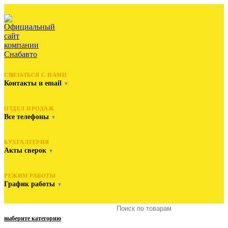
СВЯЗАТЬСЯ С НАМИ
Контакты и email
▼
ОТДЕЛ ПРОДАЖ
Все телефоны
▼
БУХГАЛТЕРИЯ
Акты сверок
▼
РЕЖИМ РАБОТЫ
График работы
▼
выберите категорию