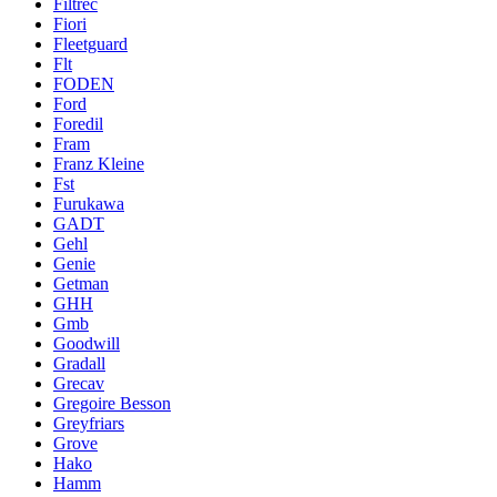
Filtrec
Fiori
Fleetguard
Flt
FODEN
Ford
Foredil
Fram
Franz Kleine
Fst
Furukawa
GADT
Gehl
Genie
Getman
GHH
Gmb
Goodwill
Gradall
Grecav
Gregoire Besson
Greyfriars
Grove
Hako
Hamm