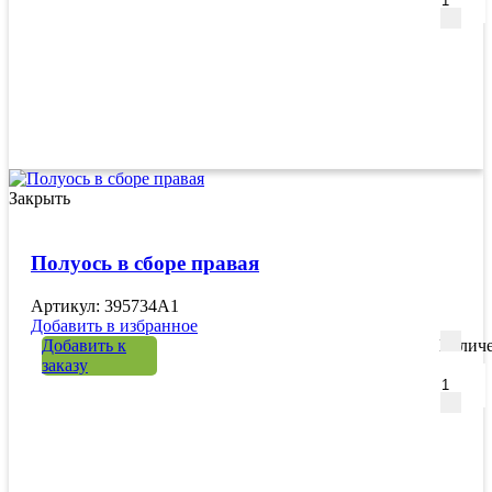
Закрыть
Полуось в сборе правая
Артикул: 395734A1
Добавить в избранное
Добавить к
Количе
заказу