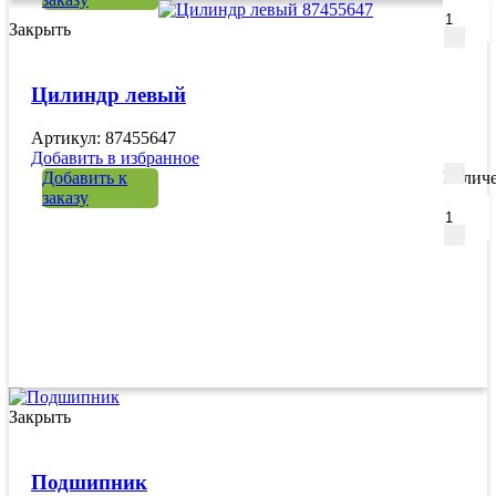
Закрыть
Цилиндр левый
Артикул: 87455647
Добавить в избранное
Добавить к
Количе
заказу
Закрыть
Подшипник