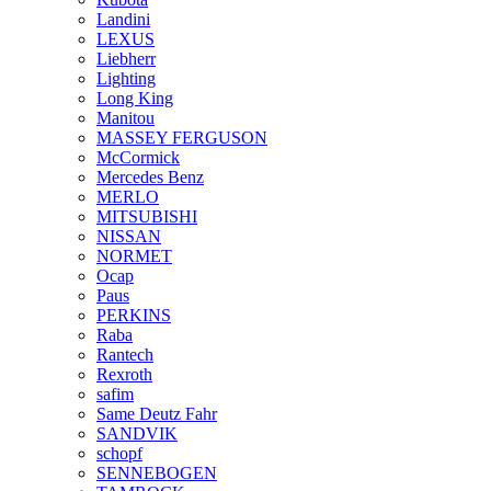
Landini
LEXUS
Liebherr
Lighting
Long King
Manitou
MASSEY FERGUSON
McCormick
Mercedes Benz
MERLO
MITSUBISHI
NISSAN
NORMET
Ocap
Paus
PERKINS
Raba
Rantech
Rexroth
safim
Same Deutz Fahr
SANDVIK
schopf
SENNEBOGEN