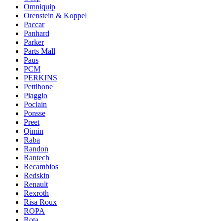
Omniquip
Orenstein & Koppel
Paccar
Panhard
Parker
Parts Mall
Paus
PCM
PERKINS
Pettibone
Piaggio
Poclain
Ponsse
Preet
Qimin
Raba
Randon
Rantech
Recambios
Redskin
Renault
Rexroth
Risa Roux
ROPA
Rota