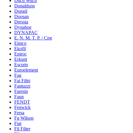
Ditch Witch
Donaldson
Dongil
Doosan
Dressta
Dynahoe
DYNAPAC
E. N. M. T. P. / Cpg
Eimco
Ekofil
Epiroc
Erkunt
Escorts
Euroelement
Fag
Fai Filtri
Fantuzzi
Faresin
Faun
FENDT
Fenwick
Fersa
Fg Wilson
Fiat
Fil Filter