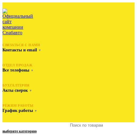
СВЯЗАТЬСЯ С НАМИ
Контакты и email
▼
ОТДЕЛ ПРОДАЖ
Все телефоны
▼
БУХГАЛТЕРИЯ
Акты сверок
▼
РЕЖИМ РАБОТЫ
График работы
▼
выберите категорию