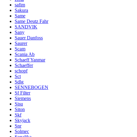
safim
Sakura
Same
Same Deutz Fahr
SANDVIK
Sany
Sauer Danfoss
Saurer
Scam
Scania Ab
Schaeff Yanmar
Schaeffer
schopf
Sct
Sdlg
SENNEBOGEN
Sf Filter
Siemens
Sisu
Siton
Skf
Skyjack
Snr
Solmec
Sonalika