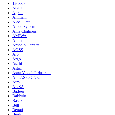
126880
AGCO
Agrale
Ahlmann
Alco Filter
Allied System
Allis-Chalmers
AMIWA
Ammann
Antonio Carraro
AOSS
Arb
Argo
Asahi
Astec
Astra Veicoli Industriali
ATLAS COPCO
Atm
AUSA
Badger
Baldwin
Basak
Bell
Benati
Benford