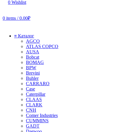
0
Wishlist
0
items
/
0.00
₽
≡ Каталог
AGCO
ATLAS COPCO
AUSA
Bobcat
BOMAG
BPW
Brevini
Buhler
CARRARO
Case
Caterpillar
CLAAS
CLARK
CNH
Comer Industries
CUMMINS
GADT
Daewoo