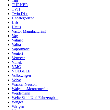
Tug
TURNER
TVH
Twin Disc
Uncategorized
Urb
Ursus
Vactor Manufacturing
Vag
Valmet
Valtra
Vapormatic
Venieri
Vermeer
Vimek
VMC
VOEGELE
Volkswagen
Volvo
Wacker Neuson
Walgahn-Motorentechn
Weidemann
Welte Stahl Und Fahrzeugbau
Winget
Wirtgen