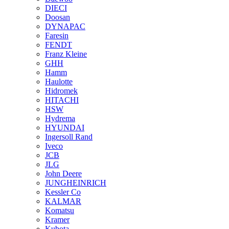
DIECI
Doosan
DYNAPAC
Faresin
FENDT
Franz Kleine
GHH
Hamm
Haulotte
Hidromek
HITACHI
HSW
Hydrema
HYUNDAI
Ingersoll Rand
Iveco
JCB
JLG
John Deere
JUNGHEINRICH
Kessler Co
KALMAR
Komatsu
Kramer
Kubota