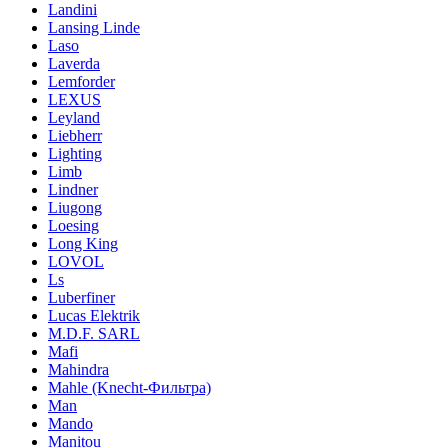
Landini
Lansing Linde
Laso
Laverda
Lemforder
LEXUS
Leyland
Liebherr
Lighting
Limb
Lindner
Liugong
Loesing
Long King
LOVOL
Ls
Luberfiner
Lucas Elektrik
M.D.F. SARL
Mafi
Mahindra
Mahle (Knecht-Фильтра)
Man
Mando
Manitou