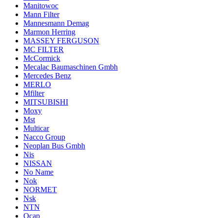
Manitowoc
Mann Filter
Mannesmann Demag
Marmon Herring
MASSEY FERGUSON
MC FILTER
McCormick
Mecalac Baumaschinen Gmbh
Mercedes Benz
MERLO
Mfilter
MITSUBISHI
Moxy
Mst
Multicar
Nacco Group
Neoplan Bus Gmbh
Nis
NISSAN
No Name
Nok
NORMET
Nsk
NTN
Ocap