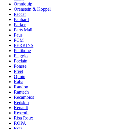
Omniquip
Orenstein & Koppel
Paccar
Panhard
Parker
Parts Mall
Paus
PCM
PERKINS
Pettibone
Piaggio
Poclain
Ponsse
Preet
Qimin
Raba
Randon
Rantech
Recambios
Redskin
Renault
Rexroth
Risa Roux
ROPA
Rota