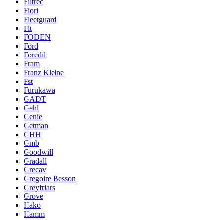
Filtrec
Fiori
Fleetguard
Flt
FODEN
Ford
Foredil
Fram
Franz Kleine
Fst
Furukawa
GADT
Gehl
Genie
Getman
GHH
Gmb
Goodwill
Gradall
Grecav
Gregoire Besson
Greyfriars
Grove
Hako
Hamm