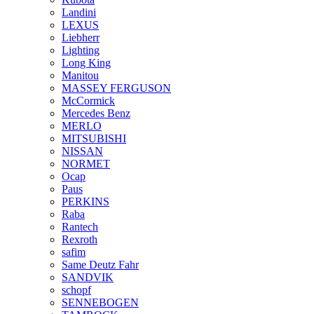
Landini
LEXUS
Liebherr
Lighting
Long King
Manitou
MASSEY FERGUSON
McCormick
Mercedes Benz
MERLO
MITSUBISHI
NISSAN
NORMET
Ocap
Paus
PERKINS
Raba
Rantech
Rexroth
safim
Same Deutz Fahr
SANDVIK
schopf
SENNEBOGEN