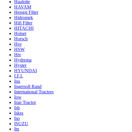
Haulotte
HAVAM
Hengst Filter
Hidromek
Hifi Filter
HITACHI
Holset
Horsch
Hsv
HSW
Htv
Hydrema
Hyster
HYUNDAI
I.F.I.
Ina
Ingersoll Rand
International Tractors
Iow
Iran Tractor
Isb
Iskra
Iso
ISUZU
Itn