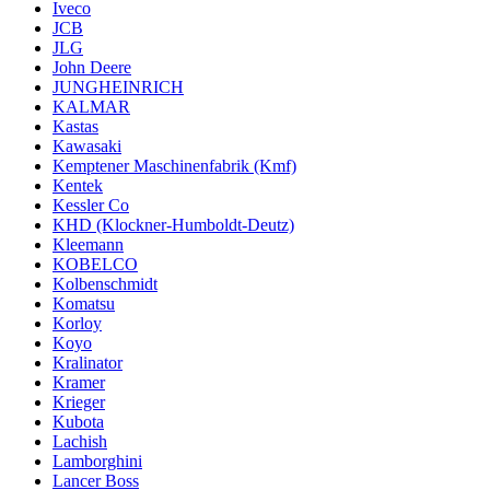
Iveco
JCB
JLG
John Deere
JUNGHEINRICH
KALMAR
Kastas
Kawasaki
Kemptener Maschinenfabrik (Kmf)
Kentek
Kessler Co
KHD (Klockner-Humboldt-Deutz)
Kleemann
KOBELCO
Kolbenschmidt
Komatsu
Korloy
Koyo
Kralinator
Kramer
Krieger
Kubota
Lachish
Lamborghini
Lancer Boss