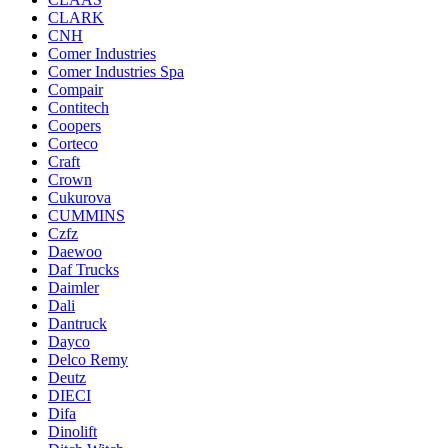
CLARK
CNH
Comer Industries
Comer Industries Spa
Compair
Contitech
Coopers
Corteco
Craft
Crown
Cukurova
CUMMINS
Czfz
Daewoo
Daf Trucks
Daimler
Dali
Dantruck
Dayco
Delco Remy
Deutz
DIECI
Difa
Dinolift