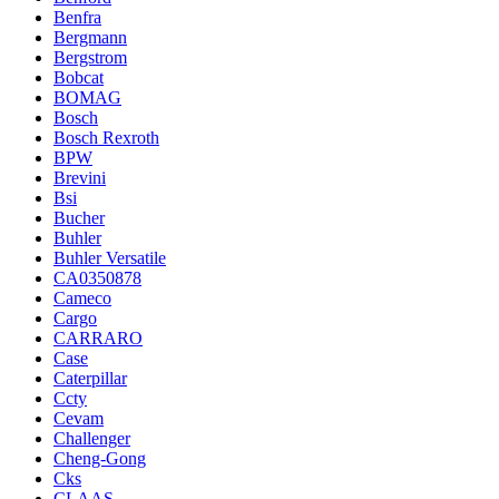
Benfra
Bergmann
Bergstrom
Bobcat
BOMAG
Bosch
Bosch Rexroth
BPW
Brevini
Bsi
Bucher
Buhler
Buhler Versatile
CA0350878
Cameco
Cargo
CARRARO
Case
Caterpillar
Ccty
Cevam
Challenger
Cheng-Gong
Cks
CLAAS