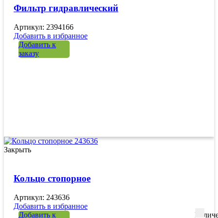
Фильтр гидравлический
Артикул: 2394166
Добавить в избранное
Добавить к
заказу
Закрыть
Кольцо стопорное
Артикул: 243636
Добавить в избранное
Добавить к
Количе