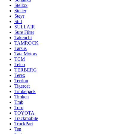
Stellox
Stetter
Steyr
Still
SULLAIR
Sure Filter
Takeuchi
TAMROCK
Tarsus
Tata Motors
TCM
Telco
TERBERG
Terex
Terrion
Tigercat
Timberjack
Timken
Tmb
Toro
TOYOTA
Trackmobile
TruckPart
Tsn