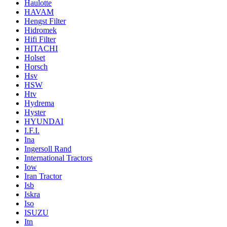
Haulotte
HAVAM
Hengst Filter
Hidromek
Hifi Filter
HITACHI
Holset
Horsch
Hsv
HSW
Htv
Hydrema
Hyster
HYUNDAI
I.F.I.
Ina
Ingersoll Rand
International Tractors
Iow
Iran Tractor
Isb
Iskra
Iso
ISUZU
Itn