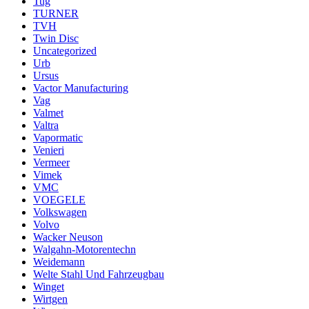
Tug
TURNER
TVH
Twin Disc
Uncategorized
Urb
Ursus
Vactor Manufacturing
Vag
Valmet
Valtra
Vapormatic
Venieri
Vermeer
Vimek
VMC
VOEGELE
Volkswagen
Volvo
Wacker Neuson
Walgahn-Motorentechn
Weidemann
Welte Stahl Und Fahrzeugbau
Winget
Wirtgen