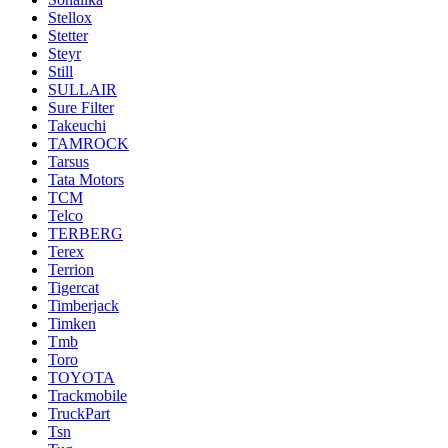
Stellox
Stetter
Steyr
Still
SULLAIR
Sure Filter
Takeuchi
TAMROCK
Tarsus
Tata Motors
TCM
Telco
TERBERG
Terex
Terrion
Tigercat
Timberjack
Timken
Tmb
Toro
TOYOTA
Trackmobile
TruckPart
Tsn