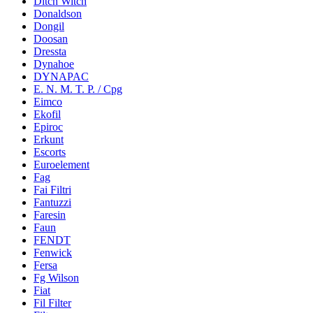
Ditch Witch
Donaldson
Dongil
Doosan
Dressta
Dynahoe
DYNAPAC
E. N. M. T. P. / Cpg
Eimco
Ekofil
Epiroc
Erkunt
Escorts
Euroelement
Fag
Fai Filtri
Fantuzzi
Faresin
Faun
FENDT
Fenwick
Fersa
Fg Wilson
Fiat
Fil Filter