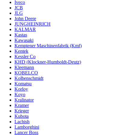
Iveco
JCB
JLG
John Deere
JUNGHEINRICH
KALMAR
Kastas
Kawasaki
Kemptener Maschinenfabrik (Kmf)
Kentek
Kessler Co
KHD (Klockner-Humboldt-Deutz)
Kleemann
KOBELCO
Kolbenschmidt
Komatsu
Korloy
Koyo
Kralinator
Kramer
Krieger
Kubota
Lachish
Lamborghini
Lancer Boss