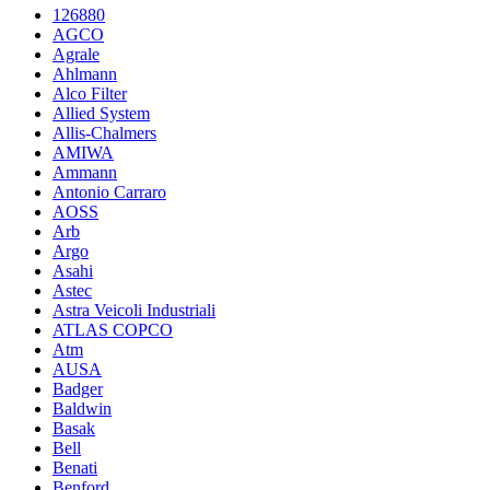
126880
AGCO
Agrale
Ahlmann
Alco Filter
Allied System
Allis-Chalmers
AMIWA
Ammann
Antonio Carraro
AOSS
Arb
Argo
Asahi
Astec
Astra Veicoli Industriali
ATLAS COPCO
Atm
AUSA
Badger
Baldwin
Basak
Bell
Benati
Benford