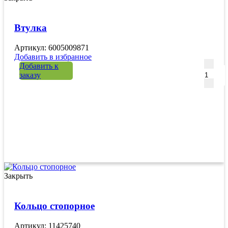
Втулка
Артикул: 6005009871
Добавить в избранное
Количе
Добавить к
заказу
Закрыть
Кольцо стопорное
Артикул: 11425740