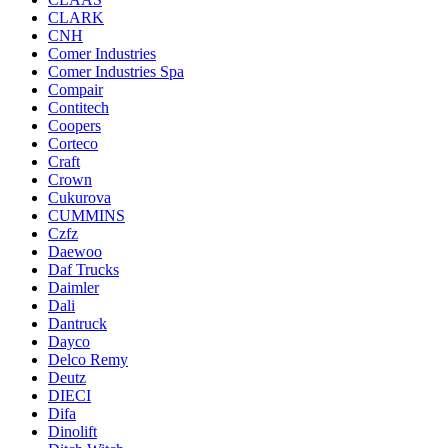
CLARK
CNH
Comer Industries
Comer Industries Spa
Compair
Contitech
Coopers
Corteco
Craft
Crown
Cukurova
CUMMINS
Czfz
Daewoo
Daf Trucks
Daimler
Dali
Dantruck
Dayco
Delco Remy
Deutz
DIECI
Difa
Dinolift