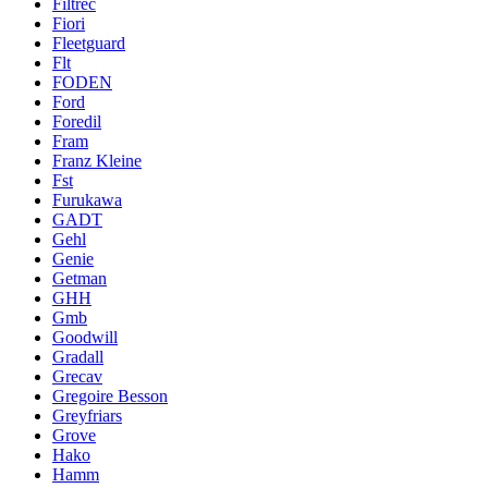
Filtrec
Fiori
Fleetguard
Flt
FODEN
Ford
Foredil
Fram
Franz Kleine
Fst
Furukawa
GADT
Gehl
Genie
Getman
GHH
Gmb
Goodwill
Gradall
Grecav
Gregoire Besson
Greyfriars
Grove
Hako
Hamm