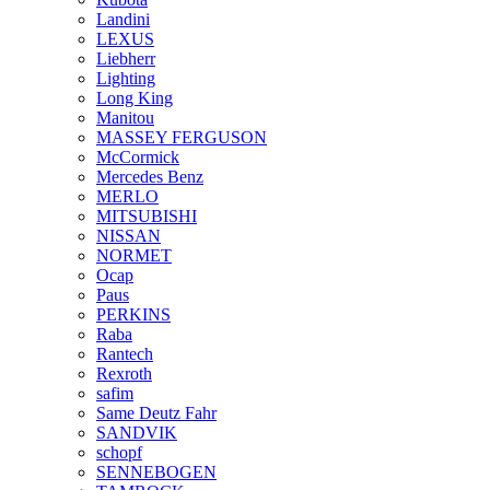
Landini
LEXUS
Liebherr
Lighting
Long King
Manitou
MASSEY FERGUSON
McCormick
Mercedes Benz
MERLO
MITSUBISHI
NISSAN
NORMET
Ocap
Paus
PERKINS
Raba
Rantech
Rexroth
safim
Same Deutz Fahr
SANDVIK
schopf
SENNEBOGEN