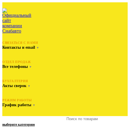
СВЯЗАТЬСЯ С НАМИ
Контакты и email
▼
ОТДЕЛ ПРОДАЖ
Все телефоны
▼
БУХГАЛТЕРИЯ
Акты сверок
▼
РЕЖИМ РАБОТЫ
График работы
▼
выберите категорию