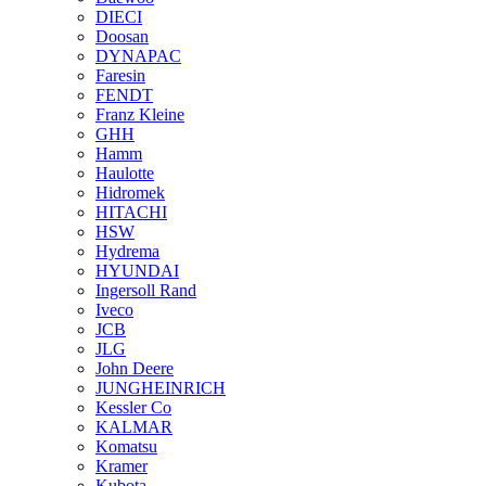
DIECI
Doosan
DYNAPAC
Faresin
FENDT
Franz Kleine
GHH
Hamm
Haulotte
Hidromek
HITACHI
HSW
Hydrema
HYUNDAI
Ingersoll Rand
Iveco
JCB
JLG
John Deere
JUNGHEINRICH
Kessler Co
KALMAR
Komatsu
Kramer
Kubota