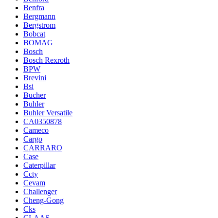
Benfra
Bergmann
Bergstrom
Bobcat
BOMAG
Bosch
Bosch Rexroth
BPW
Brevini
Bsi
Bucher
Buhler
Buhler Versatile
CA0350878
Cameco
Cargo
CARRARO
Case
Caterpillar
Ccty
Cevam
Challenger
Cheng-Gong
Cks
CLAAS