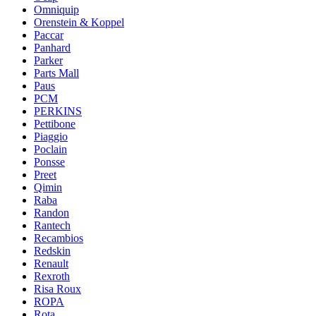
Omniquip
Orenstein & Koppel
Paccar
Panhard
Parker
Parts Mall
Paus
PCM
PERKINS
Pettibone
Piaggio
Poclain
Ponsse
Preet
Qimin
Raba
Randon
Rantech
Recambios
Redskin
Renault
Rexroth
Risa Roux
ROPA
Rota