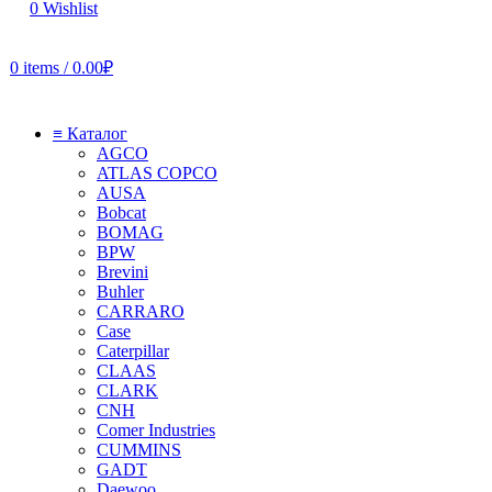
0
Wishlist
0
items
/
0.00
₽
≡ Каталог
AGCO
ATLAS COPCO
AUSA
Bobcat
BOMAG
BPW
Brevini
Buhler
CARRARO
Case
Caterpillar
CLAAS
CLARK
CNH
Comer Industries
CUMMINS
GADT
Daewoo