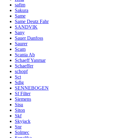
safim
Sakura
Same
Same Deutz Fahr
SANDVIK
Sany
Sauer Danfoss
Saurer
Scam
Scania Ab
Schaeff Yanmar
Schaeffer
schopf
Sct
Sdlg
SENNEBOGEN
Sf Filter
Siemens
Sisu
Siton
Skf
Skyjack
Snr
Solmec
Sonalika