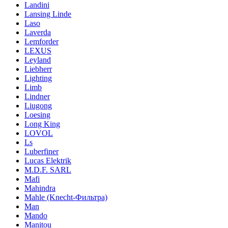
Landini
Lansing Linde
Laso
Laverda
Lemforder
LEXUS
Leyland
Liebherr
Lighting
Limb
Lindner
Liugong
Loesing
Long King
LOVOL
Ls
Luberfiner
Lucas Elektrik
M.D.F. SARL
Mafi
Mahindra
Mahle (Knecht-Фильтра)
Man
Mando
Manitou