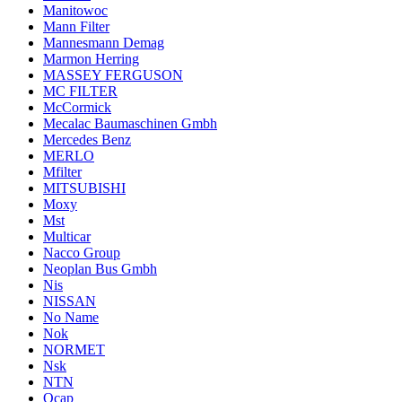
Manitowoc
Mann Filter
Mannesmann Demag
Marmon Herring
MASSEY FERGUSON
MC FILTER
McCormick
Mecalac Baumaschinen Gmbh
Mercedes Benz
MERLO
Mfilter
MITSUBISHI
Moxy
Mst
Multicar
Nacco Group
Neoplan Bus Gmbh
Nis
NISSAN
No Name
Nok
NORMET
Nsk
NTN
Ocap