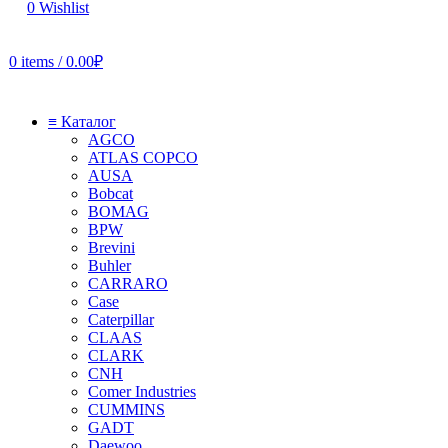
0
Wishlist
0
items
/
0.00
₽
≡ Каталог
AGCO
ATLAS COPCO
AUSA
Bobcat
BOMAG
BPW
Brevini
Buhler
CARRARO
Case
Caterpillar
CLAAS
CLARK
CNH
Comer Industries
CUMMINS
GADT
Daewoo