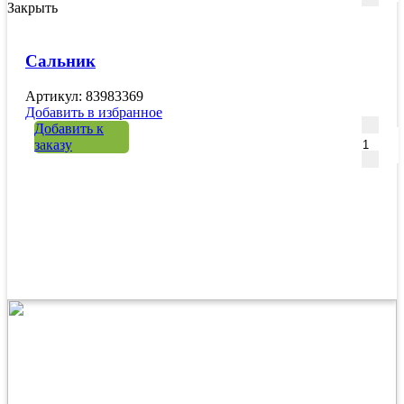
Закрыть
Сальник
Артикул: 83983369
Добавить в избранное
Количе
Добавить к
заказу