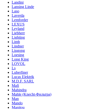
Landini
Lansing Linde
Laso
Laverda
Lemforder
LEXUS
Leyland
Liebherr
Lighting
Limb
Lindner
Liugong
Loesing
Long King
LOVOL
Ls
Luberfiner
Lucas Elektrik
M.D.F. SARL
Mafi
Mahindra
Mahle (Knecht-Фильтра)
Man
Mando
Manitou