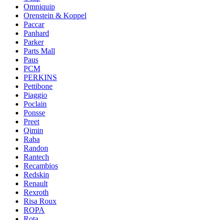
Omniquip
Orenstein & Koppel
Paccar
Panhard
Parker
Parts Mall
Paus
PCM
PERKINS
Pettibone
Piaggio
Poclain
Ponsse
Preet
Qimin
Raba
Randon
Rantech
Recambios
Redskin
Renault
Rexroth
Risa Roux
ROPA
Rota