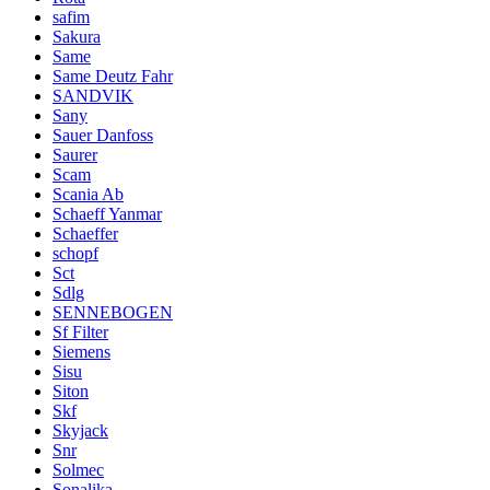
safim
Sakura
Same
Same Deutz Fahr
SANDVIK
Sany
Sauer Danfoss
Saurer
Scam
Scania Ab
Schaeff Yanmar
Schaeffer
schopf
Sct
Sdlg
SENNEBOGEN
Sf Filter
Siemens
Sisu
Siton
Skf
Skyjack
Snr
Solmec
Sonalika