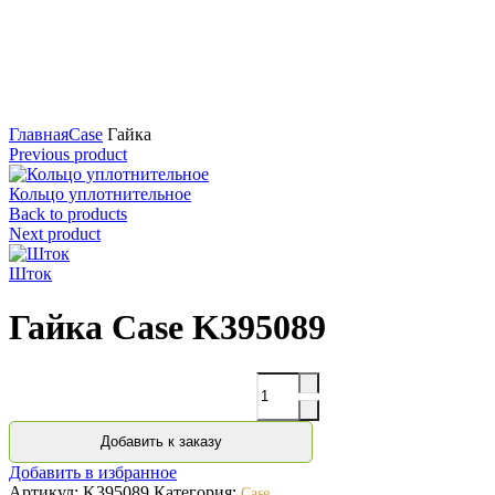
Нажмите для увеличения
Главная
Case
Гайка
Previous product
Кольцо уплотнительное
Back to products
Next product
Шток
Гайка Case K395089
Количество
Добавить к заказу
Добавить в избранное
Артикул:
K395089
Категория:
Case