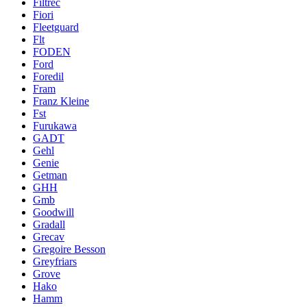
Filtrec
Fiori
Fleetguard
Flt
FODEN
Ford
Foredil
Fram
Franz Kleine
Fst
Furukawa
GADT
Gehl
Genie
Getman
GHH
Gmb
Goodwill
Gradall
Grecav
Gregoire Besson
Greyfriars
Grove
Hako
Hamm