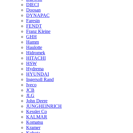
DIECI
Doosan
DYNAPAC
Faresin
FENDT
Franz Kleine
GHH
Hamm
Haulotte
Hidromek
HITACHI
HSW
Hydrema
HYUNDAI
Ingersoll Rand
Iveco
JCB
JLG
John Deere
JUNGHEINRICH
Kessler Co
KALMAR
Komatsu
Kramer
Kubota