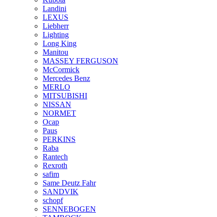
Landini
LEXUS
Liebherr
Lighting
Long King
Manitou
MASSEY FERGUSON
McCormick
Mercedes Benz
MERLO
MITSUBISHI
NISSAN
NORMET
Ocap
Paus
PERKINS
Raba
Rantech
Rexroth
safim
Same Deutz Fahr
SANDVIK
schopf
SENNEBOGEN