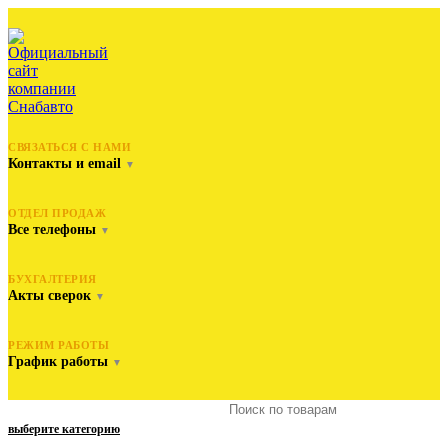
СВЯЗАТЬСЯ С НАМИ
Контакты и email
▼
ОТДЕЛ ПРОДАЖ
Все телефоны
▼
БУХГАЛТЕРИЯ
Акты сверок
▼
РЕЖИМ РАБОТЫ
График работы
▼
выберите категорию