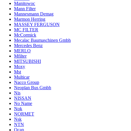
Manitowoc
Mann Filter
Mannesmann Demag
Marmon Herring
MASSEY FERGUSON
MC FILTER
McCormick
Mecalac Baumaschinen Gmbh
Mercedes Benz
MERLO
Mfilter
MITSUBISHI
Moxy
Mst
Multicar
Nacco Group
Neoplan Bus Gmbh
Nis
NISSAN
No Name
Nok
NORMET
Nsk
NTN
Ocap