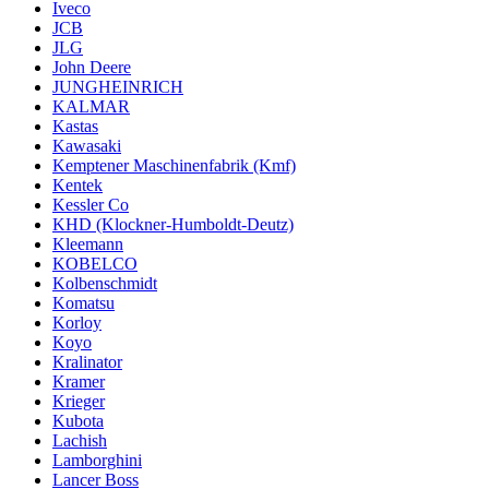
Iveco
JCB
JLG
John Deere
JUNGHEINRICH
KALMAR
Kastas
Kawasaki
Kemptener Maschinenfabrik (Kmf)
Kentek
Kessler Co
KHD (Klockner-Humboldt-Deutz)
Kleemann
KOBELCO
Kolbenschmidt
Komatsu
Korloy
Koyo
Kralinator
Kramer
Krieger
Kubota
Lachish
Lamborghini
Lancer Boss