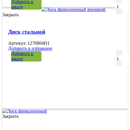
Количе
Добавить к
заказу
Закрыть
Диск стальной
Артикул: 1276804H1
Добавить в избранное
Количе
Добавить к
заказу
Закрыть