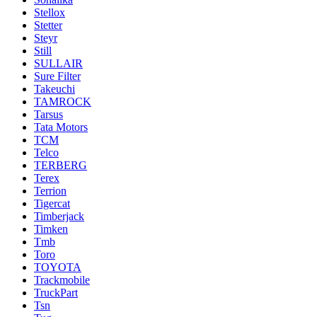
Stellox
Stetter
Steyr
Still
SULLAIR
Sure Filter
Takeuchi
TAMROCK
Tarsus
Tata Motors
TCM
Telco
TERBERG
Terex
Terrion
Tigercat
Timberjack
Timken
Tmb
Toro
TOYOTA
Trackmobile
TruckPart
Tsn