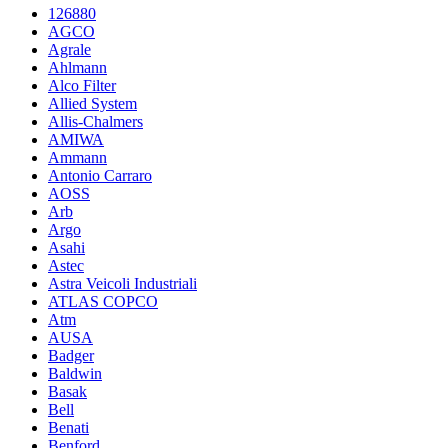
126880
AGCO
Agrale
Ahlmann
Alco Filter
Allied System
Allis-Chalmers
AMIWA
Ammann
Antonio Carraro
AOSS
Arb
Argo
Asahi
Astec
Astra Veicoli Industriali
ATLAS COPCO
Atm
AUSA
Badger
Baldwin
Basak
Bell
Benati
Benford