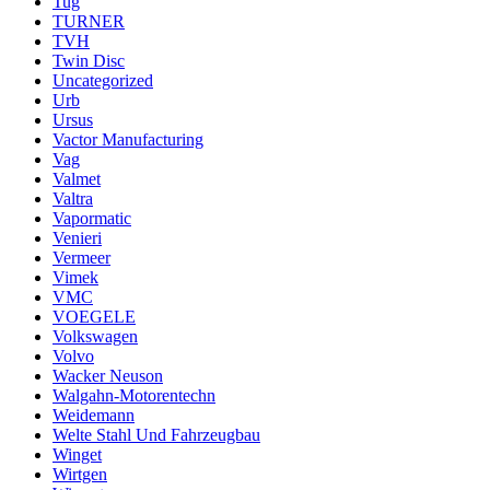
Tug
TURNER
TVH
Twin Disc
Uncategorized
Urb
Ursus
Vactor Manufacturing
Vag
Valmet
Valtra
Vapormatic
Venieri
Vermeer
Vimek
VMC
VOEGELE
Volkswagen
Volvo
Wacker Neuson
Walgahn-Motorentechn
Weidemann
Welte Stahl Und Fahrzeugbau
Winget
Wirtgen