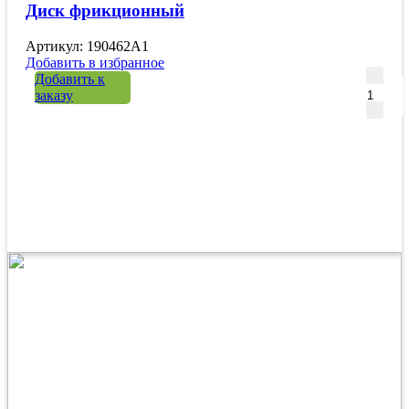
Диск фрикционный
Артикул: 190462A1
Добавить в избранное
Количе
Добавить к
заказу