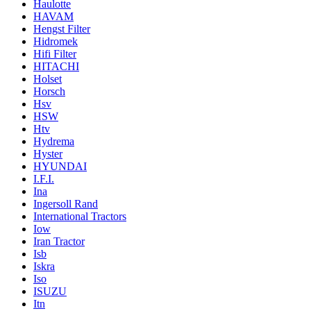
Haulotte
HAVAM
Hengst Filter
Hidromek
Hifi Filter
HITACHI
Holset
Horsch
Hsv
HSW
Htv
Hydrema
Hyster
HYUNDAI
I.F.I.
Ina
Ingersoll Rand
International Tractors
Iow
Iran Tractor
Isb
Iskra
Iso
ISUZU
Itn