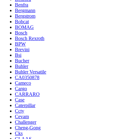
Benfra
Bergmann
Bergstrom
Bobcat
BOMAG
Bosch
Bosch Rexroth
BPW
Brevini
Bsi
Bucher
Buhler
Buhler Versatile
CA0350878
Cameco
Cargo
CARRARO
Case
Caterpillar
Ccty
Cevam
Challenger
Cheng-Gong
Cks
CLAAS