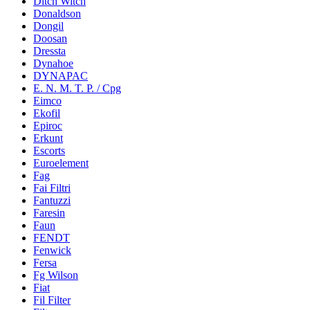
Ditch Witch
Donaldson
Dongil
Doosan
Dressta
Dynahoe
DYNAPAC
E. N. M. T. P. / Cpg
Eimco
Ekofil
Epiroc
Erkunt
Escorts
Euroelement
Fag
Fai Filtri
Fantuzzi
Faresin
Faun
FENDT
Fenwick
Fersa
Fg Wilson
Fiat
Fil Filter