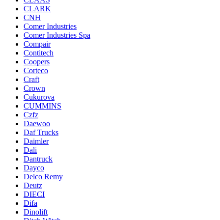
CLARK
CNH
Comer Industries
Comer Industries Spa
Compair
Contitech
Coopers
Corteco
Craft
Crown
Cukurova
CUMMINS
Czfz
Daewoo
Daf Trucks
Daimler
Dali
Dantruck
Dayco
Delco Remy
Deutz
DIECI
Difa
Dinolift