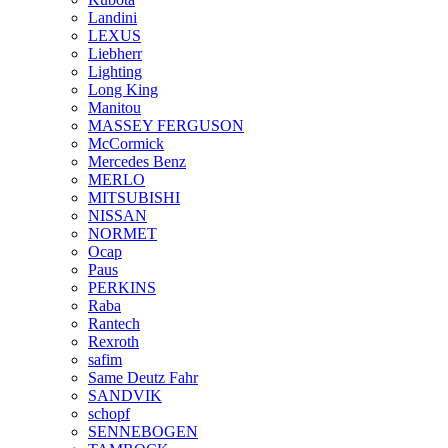
Landini
LEXUS
Liebherr
Lighting
Long King
Manitou
MASSEY FERGUSON
McCormick
Mercedes Benz
MERLO
MITSUBISHI
NISSAN
NORMET
Ocap
Paus
PERKINS
Raba
Rantech
Rexroth
safim
Same Deutz Fahr
SANDVIK
schopf
SENNEBOGEN