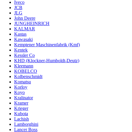
Iveco
JCB
JLG
John Deere
JUNGHEINRICH
KALMAR
Kastas
Kawasaki
Kemptener Maschinenfabrik (Kmf)
Kentek
Kessler Co
KHD (Klockner-Humboldt-Deutz)
Kleemann
KOBELCO
Kolbenschmidt
Komatsu
Korloy
Koyo
Kralinator
Kramer
Krieger
Kubota
Lachish
Lamborghini
Lancer Boss