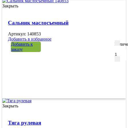
Закрыть
Сальник маслосъемный
Артикул: 140853
Добавить в избранное
Добавить к
Количе
заказу
Закрыть
Тяга рулевая