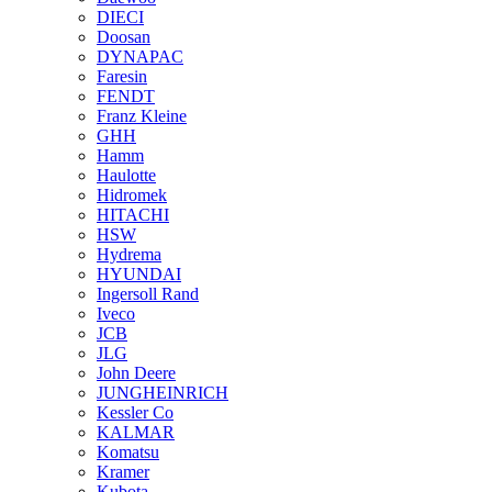
DIECI
Doosan
DYNAPAC
Faresin
FENDT
Franz Kleine
GHH
Hamm
Haulotte
Hidromek
HITACHI
HSW
Hydrema
HYUNDAI
Ingersoll Rand
Iveco
JCB
JLG
John Deere
JUNGHEINRICH
Kessler Co
KALMAR
Komatsu
Kramer
Kubota