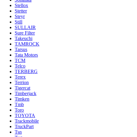
Stellox
Stetter
Steyr
Still
SULLAIR
Sure Filter
Takeuchi
TAMROCK
Tarsus
Tata Motors
TCM
Telco
TERBERG
Terex
Terrion
Tigercat
Timberjack
Timken
Tmb
Toro
TOYOTA
Trackmobile
TruckPart
Tsn