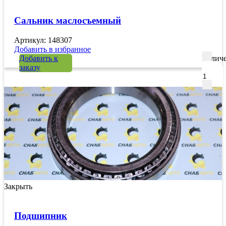
Сальник маслосъемный
Артикул: 148307
Добавить в избранное
Добавить к
Количе
заказу
Закрыть
Подшипник