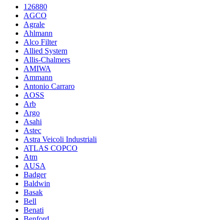
126880
AGCO
Agrale
Ahlmann
Alco Filter
Allied System
Allis-Chalmers
AMIWA
Ammann
Antonio Carraro
AOSS
Arb
Argo
Asahi
Astec
Astra Veicoli Industriali
ATLAS COPCO
Atm
AUSA
Badger
Baldwin
Basak
Bell
Benati
Benford