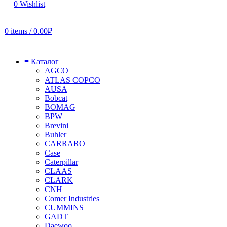
0
Wishlist
0
items
/
0.00
₽
≡ Каталог
AGCO
ATLAS COPCO
AUSA
Bobcat
BOMAG
BPW
Brevini
Buhler
CARRARO
Case
Caterpillar
CLAAS
CLARK
CNH
Comer Industries
CUMMINS
GADT
Daewoo