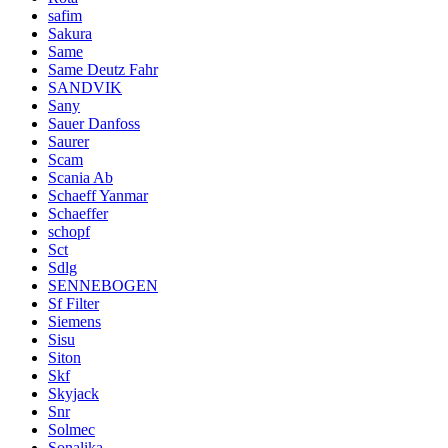
safim
Sakura
Same
Same Deutz Fahr
SANDVIK
Sany
Sauer Danfoss
Saurer
Scam
Scania Ab
Schaeff Yanmar
Schaeffer
schopf
Sct
Sdlg
SENNEBOGEN
Sf Filter
Siemens
Sisu
Siton
Skf
Skyjack
Snr
Solmec
Sonalika