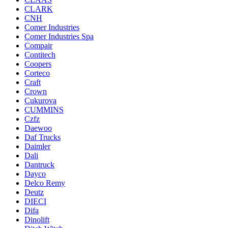
CLARK
CNH
Comer Industries
Comer Industries Spa
Compair
Contitech
Coopers
Corteco
Craft
Crown
Cukurova
CUMMINS
Czfz
Daewoo
Daf Trucks
Daimler
Dali
Dantruck
Dayco
Delco Remy
Deutz
DIECI
Difa
Dinolift