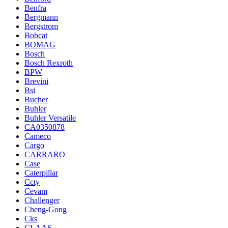
Benfra
Bergmann
Bergstrom
Bobcat
BOMAG
Bosch
Bosch Rexroth
BPW
Brevini
Bsi
Bucher
Buhler
Buhler Versatile
CA0350878
Cameco
Cargo
CARRARO
Case
Caterpillar
Ccty
Cevam
Challenger
Cheng-Gong
Cks
CLAAS