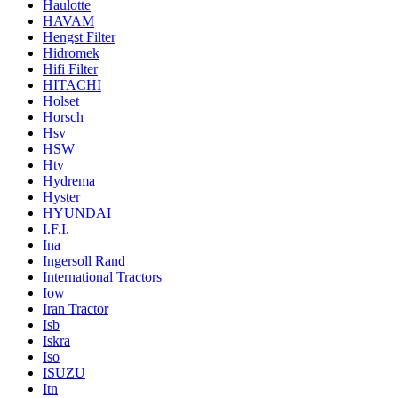
Haulotte
HAVAM
Hengst Filter
Hidromek
Hifi Filter
HITACHI
Holset
Horsch
Hsv
HSW
Htv
Hydrema
Hyster
HYUNDAI
I.F.I.
Ina
Ingersoll Rand
International Tractors
Iow
Iran Tractor
Isb
Iskra
Iso
ISUZU
Itn