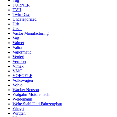
Tug
TURNER
TVH
Twin Disc
Uncategorized
Urb
Ursus
Vactor Manufacturing
Vag
Valmet
Valtra
Vapormatic
Venieri
Vermeer
Vimek
VMC
VOEGELE
Volkswagen
Volvo
Wacker Neuson
Walgahn-Motorentechn
Weidemann
Welte Stahl Und Fahrzeugbau
Winget
Wirtgen