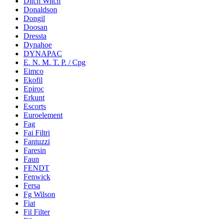
Ditch Witch
Donaldson
Dongil
Doosan
Dressta
Dynahoe
DYNAPAC
E. N. M. T. P. / Cpg
Eimco
Ekofil
Epiroc
Erkunt
Escorts
Euroelement
Fag
Fai Filtri
Fantuzzi
Faresin
Faun
FENDT
Fenwick
Fersa
Fg Wilson
Fiat
Fil Filter