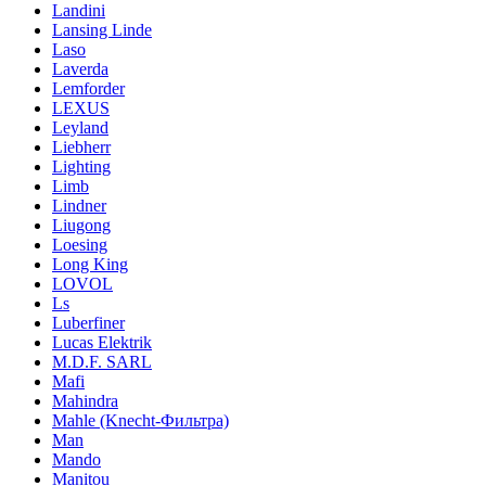
Landini
Lansing Linde
Laso
Laverda
Lemforder
LEXUS
Leyland
Liebherr
Lighting
Limb
Lindner
Liugong
Loesing
Long King
LOVOL
Ls
Luberfiner
Lucas Elektrik
M.D.F. SARL
Mafi
Mahindra
Mahle (Knecht-Фильтра)
Man
Mando
Manitou