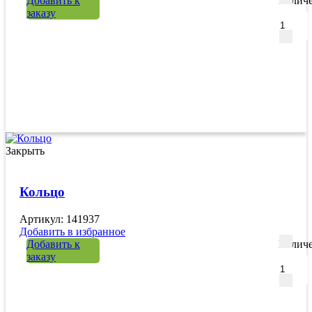
Добавить к
Количе
заказу
Закрыть
Кольцо
Артикул: 141937
Добавить в избранное
Добавить к
Количе
заказу