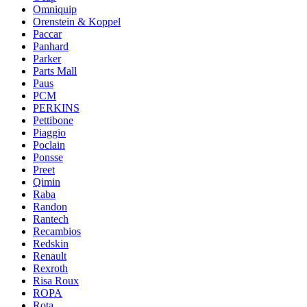
Omniquip
Orenstein & Koppel
Paccar
Panhard
Parker
Parts Mall
Paus
PCM
PERKINS
Pettibone
Piaggio
Poclain
Ponsse
Preet
Qimin
Raba
Randon
Rantech
Recambios
Redskin
Renault
Rexroth
Risa Roux
ROPA
Rota