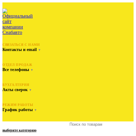
СВЯЗАТЬСЯ С НАМИ
Контакты и email
▼
ОТДЕЛ ПРОДАЖ
Все телефоны
▼
БУХГАЛТЕРИЯ
Акты сверок
▼
РЕЖИМ РАБОТЫ
График работы
▼
выберите категорию