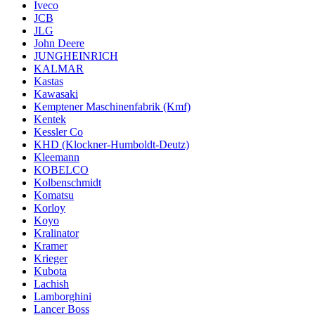
Iveco
JCB
JLG
John Deere
JUNGHEINRICH
KALMAR
Kastas
Kawasaki
Kemptener Maschinenfabrik (Kmf)
Kentek
Kessler Co
KHD (Klockner-Humboldt-Deutz)
Kleemann
KOBELCO
Kolbenschmidt
Komatsu
Korloy
Koyo
Kralinator
Kramer
Krieger
Kubota
Lachish
Lamborghini
Lancer Boss