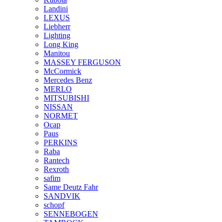
Landini
LEXUS
Liebherr
Lighting
Long King
Manitou
MASSEY FERGUSON
McCormick
Mercedes Benz
MERLO
MITSUBISHI
NISSAN
NORMET
Ocap
Paus
PERKINS
Raba
Rantech
Rexroth
safim
Same Deutz Fahr
SANDVIK
schopf
SENNEBOGEN