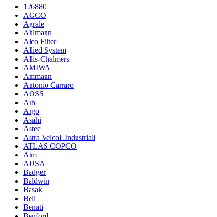
126880
AGCO
Agrale
Ahlmann
Alco Filter
Allied System
Allis-Chalmers
AMIWA
Ammann
Antonio Carraro
AOSS
Arb
Argo
Asahi
Astec
Astra Veicoli Industriali
ATLAS COPCO
Atm
AUSA
Badger
Baldwin
Basak
Bell
Benati
Benford