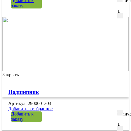
Добавить к
Количе
заказу
Закрыть
Подшипник
Артикул: 2900601303
Добавить в избранное
Добавить к
Количе
заказу