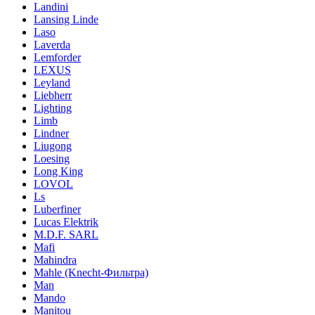
Landini
Lansing Linde
Laso
Laverda
Lemforder
LEXUS
Leyland
Liebherr
Lighting
Limb
Lindner
Liugong
Loesing
Long King
LOVOL
Ls
Luberfiner
Lucas Elektrik
M.D.F. SARL
Mafi
Mahindra
Mahle (Knecht-Фильтра)
Man
Mando
Manitou