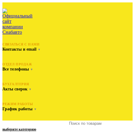
СВЯЗАТЬСЯ С НАМИ
Контакты и email
▼
ОТДЕЛ ПРОДАЖ
Все телефоны
▼
БУХГАЛТЕРИЯ
Акты сверок
▼
РЕЖИМ РАБОТЫ
График работы
▼
выберите категорию