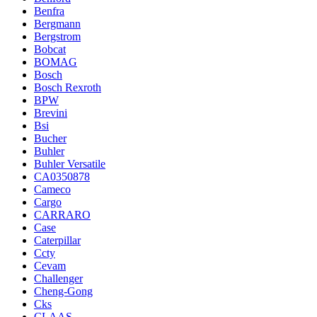
Benfra
Bergmann
Bergstrom
Bobcat
BOMAG
Bosch
Bosch Rexroth
BPW
Brevini
Bsi
Bucher
Buhler
Buhler Versatile
CA0350878
Cameco
Cargo
CARRARO
Case
Caterpillar
Ccty
Cevam
Challenger
Cheng-Gong
Cks
CLAAS