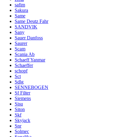
safim
Sakura
Same
Same Deutz Fahr
SANDVIK
Sany
Sauer Danfoss
Saurer
Scam
Scania Ab
Schaeff Yanmar
Schaeffer
schopf
Sct
Sdlg
SENNEBOGEN
Sf Filter
Siemens
Sisu
Siton
Skf
Skyjack
Snr
Solmec
Sonalika