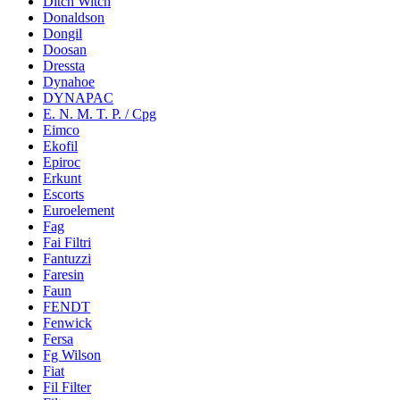
Ditch Witch
Donaldson
Dongil
Doosan
Dressta
Dynahoe
DYNAPAC
E. N. M. T. P. / Cpg
Eimco
Ekofil
Epiroc
Erkunt
Escorts
Euroelement
Fag
Fai Filtri
Fantuzzi
Faresin
Faun
FENDT
Fenwick
Fersa
Fg Wilson
Fiat
Fil Filter