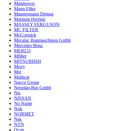
Manitowoc
Mann Filter
Mannesmann Demag
Marmon Herring
MASSEY FERGUSON
MC FILTER
McCormick
Mecalac Baumaschinen Gmbh
Mercedes Benz
MERLO
Mfilter
MITSUBISHI
Moxy
Mst
Multicar
Nacco Group
Neoplan Bus Gmbh
Nis
NISSAN
No Name
Nok
NORMET
Nsk
NTN
Ocap