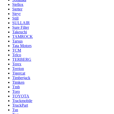
Stellox
Stetter
Steyr
Still
SULLAIR
Sure Filter
Takeuchi
TAMROCK
Tarsus
Tata Motors
TCM
Telco
TERBERG
Terex
Terrion
Tigercat
Timberjack
Timken
Tmb
Toro
TOYOTA
Trackmobile
TruckPart
Tsn