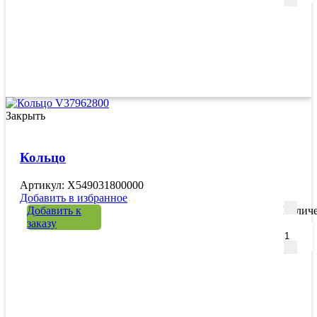
Закрыть
Кольцо
Артикул: X549031800000
Добавить в избранное
Добавить к
Количе
заказу