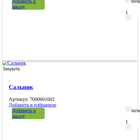
Добавить к
Количе
заказу
Закрыть
Сальник
Артикул: 7600601602
Добавить в избранное
Добавить к
Количе
заказу