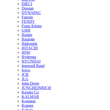
DIECI
Doosan
DYNAPAC
Faresin
FENDT
Franz Kleine
GHH
Hamm
Haulotte
Hidromek
HITACHI
HSW
Hydrema
HYUNDAI
Ingersoll Rand
Iveco
JCB
JLG
John Deere
JUNGHEINRICH
Kessler Co
KALMAR
Komatsu
Kramer
Kubota