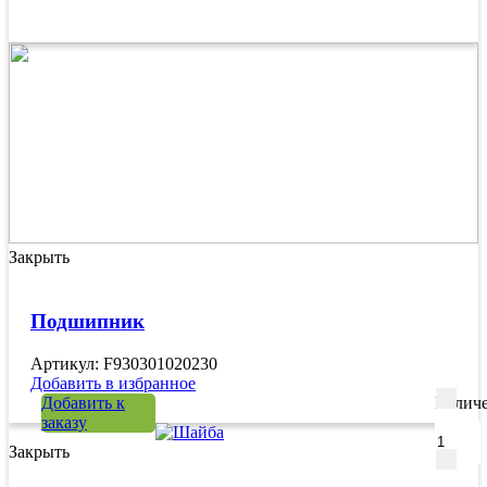
Закрыть
Подшипник
Артикул: F930301020230
Добавить в избранное
Добавить к
Количе
заказу
Закрыть