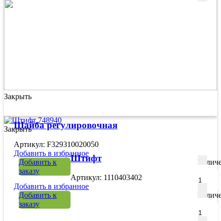
Закрыть
Шайба регулировочная
Закрыть
Артикул: F329310020050
Добавить в избранное
Штифт
Добавить к
Количе
заказу
Артикул: 1110403402
Добавить в избранное
Добавить к
Количе
заказу