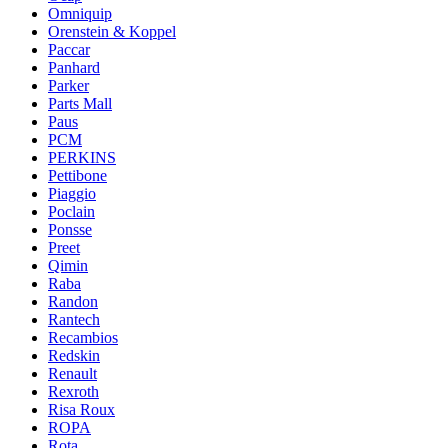
Omniquip
Orenstein & Koppel
Paccar
Panhard
Parker
Parts Mall
Paus
PCM
PERKINS
Pettibone
Piaggio
Poclain
Ponsse
Preet
Qimin
Raba
Randon
Rantech
Recambios
Redskin
Renault
Rexroth
Risa Roux
ROPA
Rota