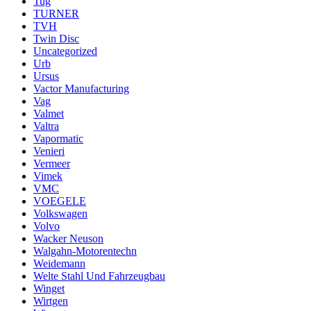
Tug
TURNER
TVH
Twin Disc
Uncategorized
Urb
Ursus
Vactor Manufacturing
Vag
Valmet
Valtra
Vapormatic
Venieri
Vermeer
Vimek
VMC
VOEGELE
Volkswagen
Volvo
Wacker Neuson
Walgahn-Motorentechn
Weidemann
Welte Stahl Und Fahrzeugbau
Winget
Wirtgen