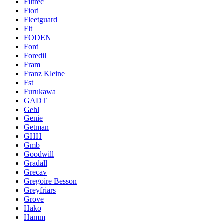
Filtrec
Fiori
Fleetguard
Flt
FODEN
Ford
Foredil
Fram
Franz Kleine
Fst
Furukawa
GADT
Gehl
Genie
Getman
GHH
Gmb
Goodwill
Gradall
Grecav
Gregoire Besson
Greyfriars
Grove
Hako
Hamm