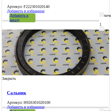
Артикул: F222301020140
Добавить в избранное
Добавить к
Количе
заказу
Закрыть
Сальник
Артикул: H926301020100
Добавить в избранное