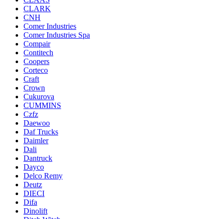
CLARK
CNH
Comer Industries
Comer Industries Spa
Compair
Contitech
Coopers
Corteco
Craft
Crown
Cukurova
CUMMINS
Czfz
Daewoo
Daf Trucks
Daimler
Dali
Dantruck
Dayco
Delco Remy
Deutz
DIECI
Difa
Dinolift