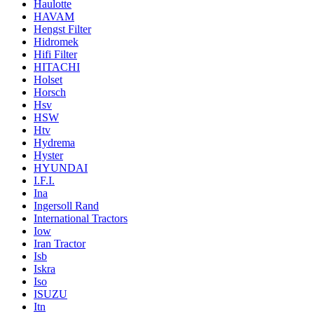
Haulotte
HAVAM
Hengst Filter
Hidromek
Hifi Filter
HITACHI
Holset
Horsch
Hsv
HSW
Htv
Hydrema
Hyster
HYUNDAI
I.F.I.
Ina
Ingersoll Rand
International Tractors
Iow
Iran Tractor
Isb
Iskra
Iso
ISUZU
Itn