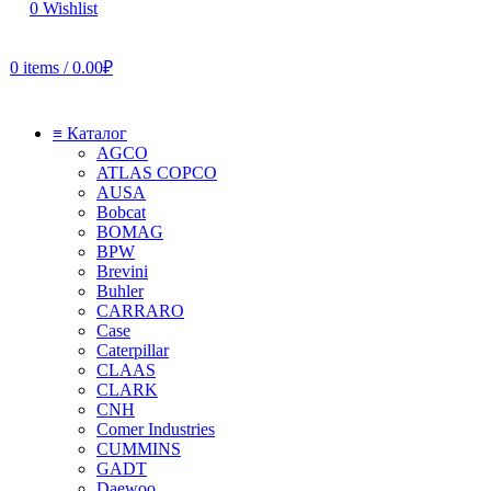
0
Wishlist
0
items
/
0.00
₽
≡ Каталог
AGCO
ATLAS COPCO
AUSA
Bobcat
BOMAG
BPW
Brevini
Buhler
CARRARO
Case
Caterpillar
CLAAS
CLARK
CNH
Comer Industries
CUMMINS
GADT
Daewoo