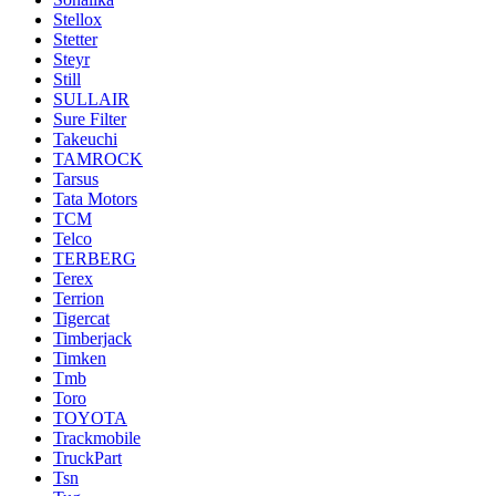
Stellox
Stetter
Steyr
Still
SULLAIR
Sure Filter
Takeuchi
TAMROCK
Tarsus
Tata Motors
TCM
Telco
TERBERG
Terex
Terrion
Tigercat
Timberjack
Timken
Tmb
Toro
TOYOTA
Trackmobile
TruckPart
Tsn