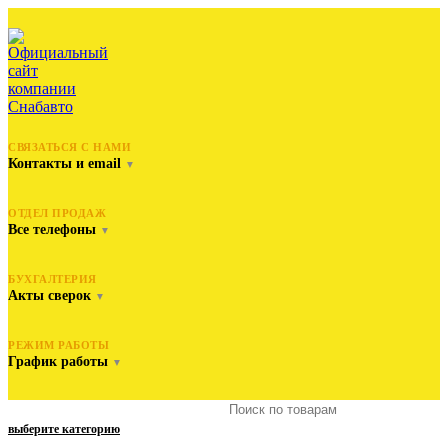
СВЯЗАТЬСЯ С НАМИ
Контакты и email
▼
ОТДЕЛ ПРОДАЖ
Все телефоны
▼
БУХГАЛТЕРИЯ
Акты сверок
▼
РЕЖИМ РАБОТЫ
График работы
▼
выберите категорию