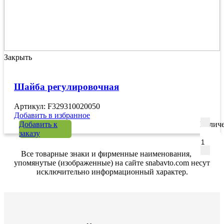
Закрыть
Шайба регулировочная
Артикул: F329310020050
Добавить в избранное
Добавить к
Количе
заказу
Все товарные знаки и фирменные наименования,
упомянутые (изображенные) на сайте snabavto.com несут
исключительно информационный характер.