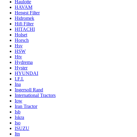
Haulotte
HAVAM
Hengst Filter
Hidromek
Hifi Filter
HITACHI
Holset
Horsch
Hsv
HSW
Htv
Hydrema
Hyster
HYUNDAI
I.F.I.
Ina
Ingersoll Rand
International Tractors
Iow
Iran Tractor
Isb
Iskra
Iso
ISUZU
Itn