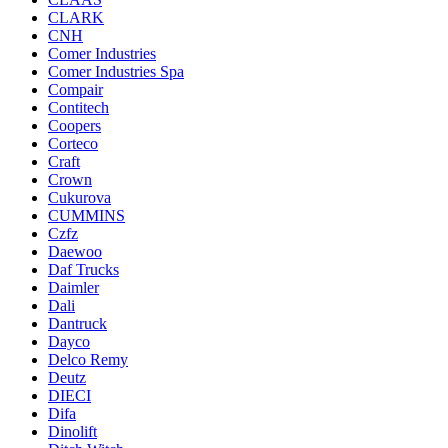
CLARK
CNH
Comer Industries
Comer Industries Spa
Compair
Contitech
Coopers
Corteco
Craft
Crown
Cukurova
CUMMINS
Czfz
Daewoo
Daf Trucks
Daimler
Dali
Dantruck
Dayco
Delco Remy
Deutz
DIECI
Difa
Dinolift