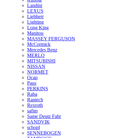
Landini
LEXUS
Liebherr
Lighting
Long King
Manitou
MASSEY FERGUSON
McCormick
Mercedes Benz
MERLO
MITSUBISHI
NISSAN
NORMET
Ocap
Paus
PERKINS
Raba
Rantech
Rexroth
safim
Same Deutz Fahr
SANDVIK
schopf
SENNEBOGEN