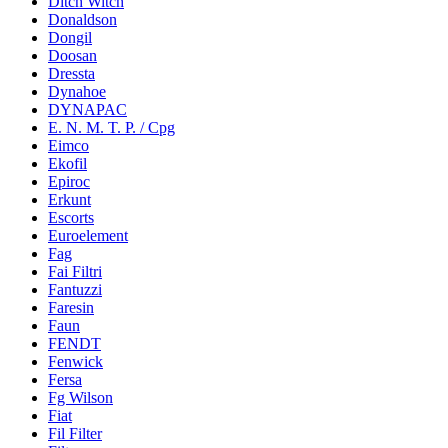
Ditch Witch
Donaldson
Dongil
Doosan
Dressta
Dynahoe
DYNAPAC
E. N. M. T. P. / Cpg
Eimco
Ekofil
Epiroc
Erkunt
Escorts
Euroelement
Fag
Fai Filtri
Fantuzzi
Faresin
Faun
FENDT
Fenwick
Fersa
Fg Wilson
Fiat
Fil Filter