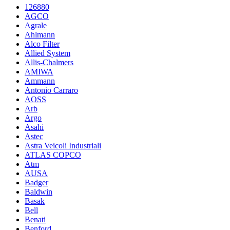
126880
AGCO
Agrale
Ahlmann
Alco Filter
Allied System
Allis-Chalmers
AMIWA
Ammann
Antonio Carraro
AOSS
Arb
Argo
Asahi
Astec
Astra Veicoli Industriali
ATLAS COPCO
Atm
AUSA
Badger
Baldwin
Basak
Bell
Benati
Benford