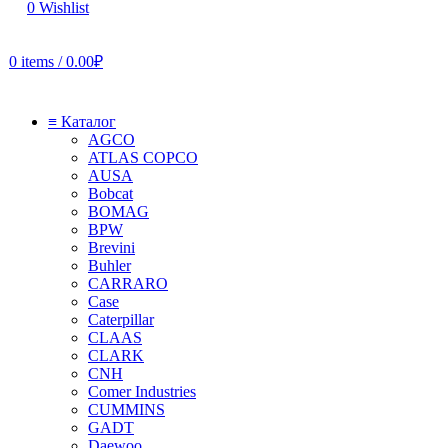
0
Wishlist
0
items
/
0.00
₽
≡ Каталог
AGCO
ATLAS COPCO
AUSA
Bobcat
BOMAG
BPW
Brevini
Buhler
CARRARO
Case
Caterpillar
CLAAS
CLARK
CNH
Comer Industries
CUMMINS
GADT
Daewoo