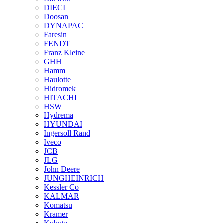
DIECI
Doosan
DYNAPAC
Faresin
FENDT
Franz Kleine
GHH
Hamm
Haulotte
Hidromek
HITACHI
HSW
Hydrema
HYUNDAI
Ingersoll Rand
Iveco
JCB
JLG
John Deere
JUNGHEINRICH
Kessler Co
KALMAR
Komatsu
Kramer
Kubota