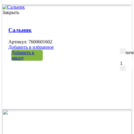
Закрыть
Сальник
Артикул: 7600601602
Добавить в избранное
Добавить к
Количе
заказу