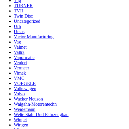
Tug
TURNER
TVH
Twin Disc
Uncategorized
Urb
Ursus
Vactor Manufacturing
Vag
Valmet
Valtra
Vapormatic
Venieri
Vermeer
Vimek
VMC
VOEGELE
Volkswagen
Volvo
Wacker Neuson
Walgahn-Motorentechn
Weidemann
Welte Stahl Und Fahrzeugbau
Winget
Wirtgen