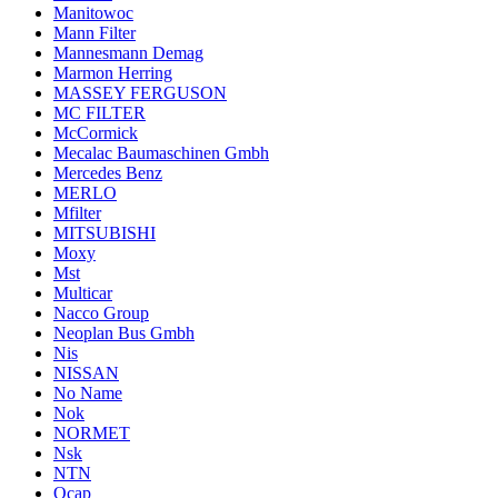
Manitowoc
Mann Filter
Mannesmann Demag
Marmon Herring
MASSEY FERGUSON
MC FILTER
McCormick
Mecalac Baumaschinen Gmbh
Mercedes Benz
MERLO
Mfilter
MITSUBISHI
Moxy
Mst
Multicar
Nacco Group
Neoplan Bus Gmbh
Nis
NISSAN
No Name
Nok
NORMET
Nsk
NTN
Ocap