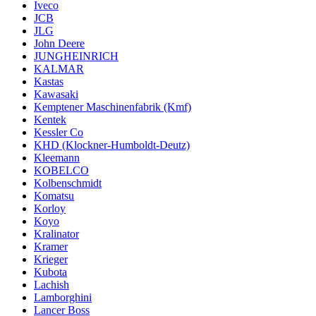
Iveco
JCB
JLG
John Deere
JUNGHEINRICH
KALMAR
Kastas
Kawasaki
Kemptener Maschinenfabrik (Kmf)
Kentek
Kessler Co
KHD (Klockner-Humboldt-Deutz)
Kleemann
KOBELCO
Kolbenschmidt
Komatsu
Korloy
Koyo
Kralinator
Kramer
Krieger
Kubota
Lachish
Lamborghini
Lancer Boss