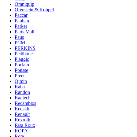
Omniquip
Orenstein & Koppel
Paccar
Panhard
Parker
Parts Mall
Paus
PCM
PERKINS
Pettibone
Piaggio
Poclain
Ponsse
Preet
Qimin
Raba
Randon
Rantech
Recambios
Redskin
Renault
Rexroth
Risa Roux
ROPA
Rota