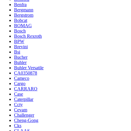
Benfra
Bergmann
Bergstrom
Bobcat
BOMAG
Bosch
Bosch Rexroth
BPW
Brevini
Bsi
Bucher
Buhler
Buhler Versatile
CA0350878
Cameco
Cargo
CARRARO
Case
Caterpillar
Ccty
Cevam
Challenger
Cheng-Gong
Cks
CLAAS