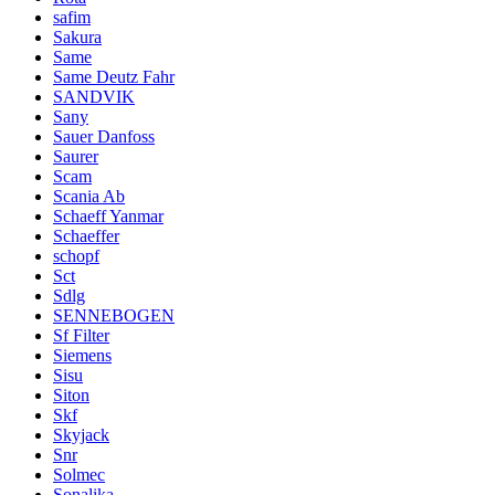
safim
Sakura
Same
Same Deutz Fahr
SANDVIK
Sany
Sauer Danfoss
Saurer
Scam
Scania Ab
Schaeff Yanmar
Schaeffer
schopf
Sct
Sdlg
SENNEBOGEN
Sf Filter
Siemens
Sisu
Siton
Skf
Skyjack
Snr
Solmec
Sonalika