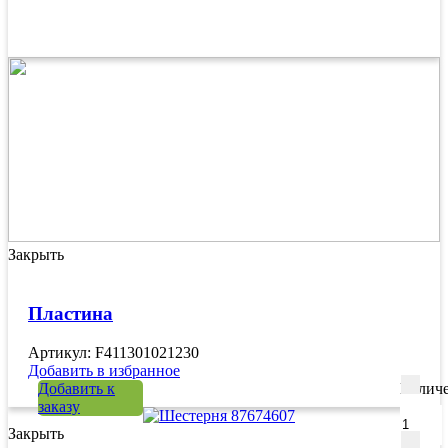
Закрыть
Пластина
Артикул: F411301021230
Добавить в избранное
Добавить к
Количе
заказу
Закрыть