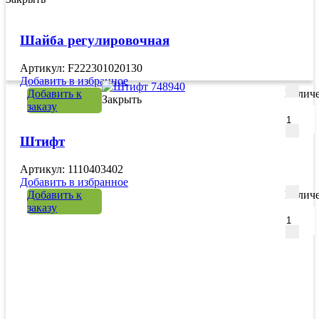
Шайба регулировочная
Артикул: F222301020130
Добавить в избранное
Добавить к
Количе
Закрыть
заказу
Штифт
Артикул: 1110403402
Добавить в избранное
Добавить к
Количе
заказу