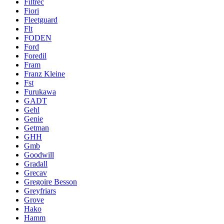
Filtrec
Fiori
Fleetguard
Flt
FODEN
Ford
Foredil
Fram
Franz Kleine
Fst
Furukawa
GADT
Gehl
Genie
Getman
GHH
Gmb
Goodwill
Gradall
Grecav
Gregoire Besson
Greyfriars
Grove
Hako
Hamm