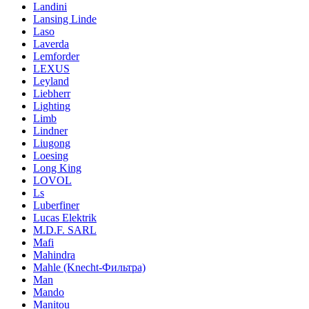
Landini
Lansing Linde
Laso
Laverda
Lemforder
LEXUS
Leyland
Liebherr
Lighting
Limb
Lindner
Liugong
Loesing
Long King
LOVOL
Ls
Luberfiner
Lucas Elektrik
M.D.F. SARL
Mafi
Mahindra
Mahle (Knecht-Фильтра)
Man
Mando
Manitou