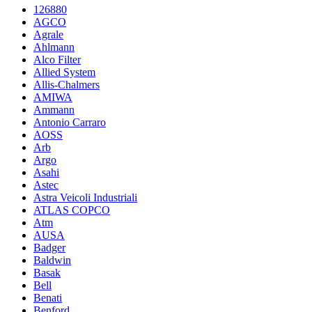
126880
AGCO
Agrale
Ahlmann
Alco Filter
Allied System
Allis-Chalmers
AMIWA
Ammann
Antonio Carraro
AOSS
Arb
Argo
Asahi
Astec
Astra Veicoli Industriali
ATLAS COPCO
Atm
AUSA
Badger
Baldwin
Basak
Bell
Benati
Benford