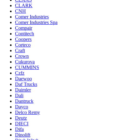
CLARK
CNH
Comer Industries
Comer Industries Spa
Compair
Contitech
Coopers
Corteco
Craft
Crown
Cukurova
CUMMINS
Czfz
Daewoo
Daf Trucks
Daimler
Dali
Dantruck
Dayco
Delco Remy
Deutz
DIECI
Difa
Dinolift