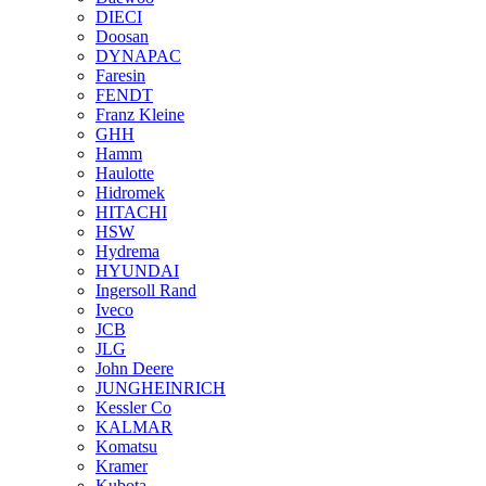
DIECI
Doosan
DYNAPAC
Faresin
FENDT
Franz Kleine
GHH
Hamm
Haulotte
Hidromek
HITACHI
HSW
Hydrema
HYUNDAI
Ingersoll Rand
Iveco
JCB
JLG
John Deere
JUNGHEINRICH
Kessler Co
KALMAR
Komatsu
Kramer
Kubota