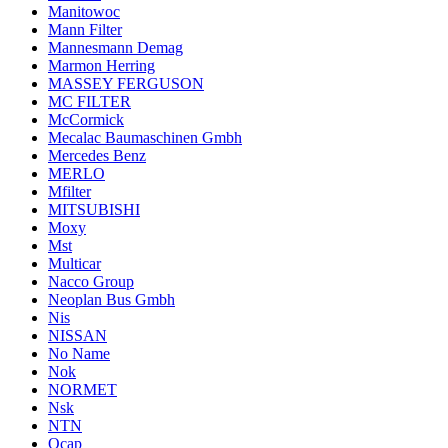
Manitowoc
Mann Filter
Mannesmann Demag
Marmon Herring
MASSEY FERGUSON
MC FILTER
McCormick
Mecalac Baumaschinen Gmbh
Mercedes Benz
MERLO
Mfilter
MITSUBISHI
Moxy
Mst
Multicar
Nacco Group
Neoplan Bus Gmbh
Nis
NISSAN
No Name
Nok
NORMET
Nsk
NTN
Ocap