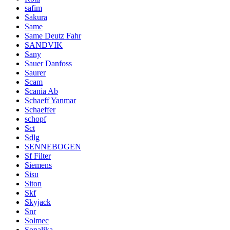
safim
Sakura
Same
Same Deutz Fahr
SANDVIK
Sany
Sauer Danfoss
Saurer
Scam
Scania Ab
Schaeff Yanmar
Schaeffer
schopf
Sct
Sdlg
SENNEBOGEN
Sf Filter
Siemens
Sisu
Siton
Skf
Skyjack
Snr
Solmec
Sonalika