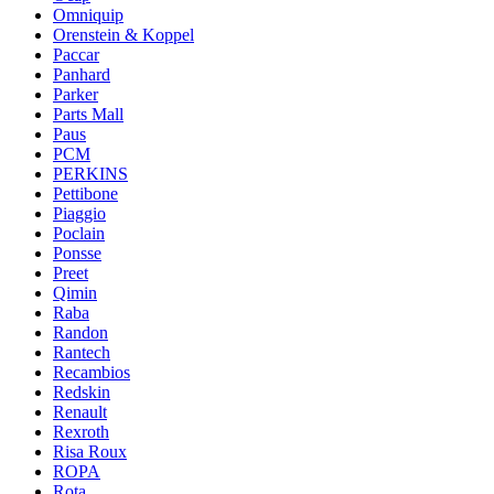
Omniquip
Orenstein & Koppel
Paccar
Panhard
Parker
Parts Mall
Paus
PCM
PERKINS
Pettibone
Piaggio
Poclain
Ponsse
Preet
Qimin
Raba
Randon
Rantech
Recambios
Redskin
Renault
Rexroth
Risa Roux
ROPA
Rota