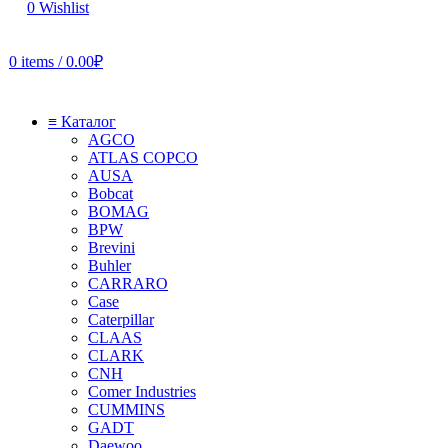
0
Wishlist
0
items
/
0.00
₽
≡ Каталог
AGCO
ATLAS COPCO
AUSA
Bobcat
BOMAG
BPW
Brevini
Buhler
CARRARO
Case
Caterpillar
CLAAS
CLARK
CNH
Comer Industries
CUMMINS
GADT
Daewoo