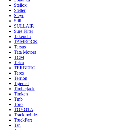
Stellox
Stetter
Steyr
Still
SULLAIR
Sure Filter
Takeuchi
TAMROCK
Tarsus
Tata Motors
TCM
Telco
TERBERG
Terex
Terrion
Tigercat
Timberjack
Timken
Tmb
Toro
TOYOTA
Trackmobile
TruckPart
Tsn