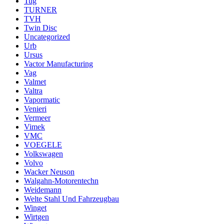
Tug
TURNER
TVH
Twin Disc
Uncategorized
Urb
Ursus
Vactor Manufacturing
Vag
Valmet
Valtra
Vapormatic
Venieri
Vermeer
Vimek
VMC
VOEGELE
Volkswagen
Volvo
Wacker Neuson
Walgahn-Motorentechn
Weidemann
Welte Stahl Und Fahrzeugbau
Winget
Wirtgen