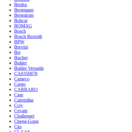
Benfra
Bergmann
Bergstrom
Bobcat
BOMAG
Bosch
Bosch Rexroth
BPW
Brevini
Bsi
Bucher
Buhler
Buhler Versatile
CA0350878
Cameco
Cargo
CARRARO
Case
Caterpillar
Ccty
Cevam
Challenger
Cheng-Gong
Cks
CLAAS