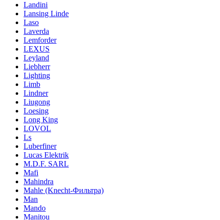
Landini
Lansing Linde
Laso
Laverda
Lemforder
LEXUS
Leyland
Liebherr
Lighting
Limb
Lindner
Liugong
Loesing
Long King
LOVOL
Ls
Luberfiner
Lucas Elektrik
M.D.F. SARL
Mafi
Mahindra
Mahle (Knecht-Фильтра)
Man
Mando
Manitou