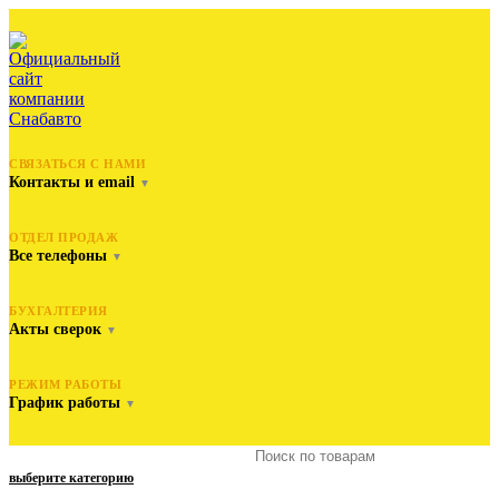
СВЯЗАТЬСЯ С НАМИ
Контакты и email
▼
ОТДЕЛ ПРОДАЖ
Все телефоны
▼
БУХГАЛТЕРИЯ
Акты сверок
▼
РЕЖИМ РАБОТЫ
График работы
▼
выберите категорию