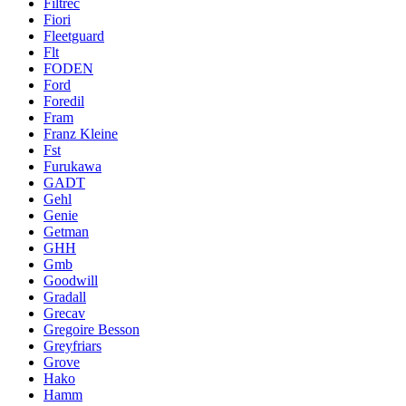
Filtrec
Fiori
Fleetguard
Flt
FODEN
Ford
Foredil
Fram
Franz Kleine
Fst
Furukawa
GADT
Gehl
Genie
Getman
GHH
Gmb
Goodwill
Gradall
Grecav
Gregoire Besson
Greyfriars
Grove
Hako
Hamm