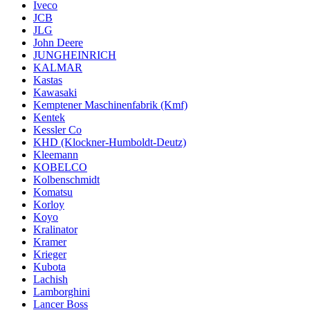
Iveco
JCB
JLG
John Deere
JUNGHEINRICH
KALMAR
Kastas
Kawasaki
Kemptener Maschinenfabrik (Kmf)
Kentek
Kessler Co
KHD (Klockner-Humboldt-Deutz)
Kleemann
KOBELCO
Kolbenschmidt
Komatsu
Korloy
Koyo
Kralinator
Kramer
Krieger
Kubota
Lachish
Lamborghini
Lancer Boss