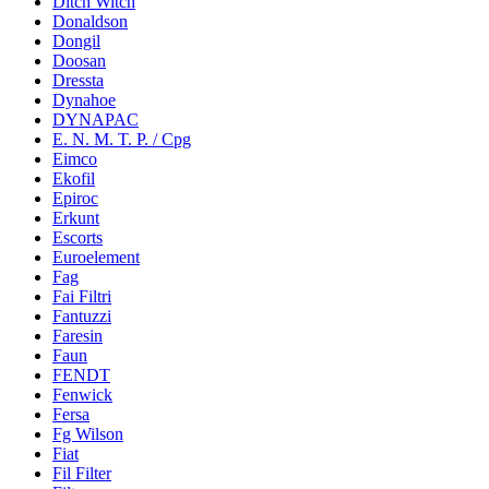
Ditch Witch
Donaldson
Dongil
Doosan
Dressta
Dynahoe
DYNAPAC
E. N. M. T. P. / Cpg
Eimco
Ekofil
Epiroc
Erkunt
Escorts
Euroelement
Fag
Fai Filtri
Fantuzzi
Faresin
Faun
FENDT
Fenwick
Fersa
Fg Wilson
Fiat
Fil Filter