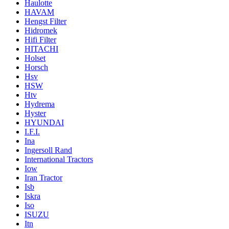
Haulotte
HAVAM
Hengst Filter
Hidromek
Hifi Filter
HITACHI
Holset
Horsch
Hsv
HSW
Htv
Hydrema
Hyster
HYUNDAI
I.F.I.
Ina
Ingersoll Rand
International Tractors
Iow
Iran Tractor
Isb
Iskra
Iso
ISUZU
Itn