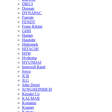
DIECI
Doosan
DYNAPAC
Faresin
FENDT
Franz Kleine
GHH
Hamm
Haulotte
Hidromek
HITACHI
HSW
Hydrema
HYUNDAI
Ingersoll Rand
Iveco
JCB
JLG
John Deere
JUNGHEINRICH
Kessler Co
KALMAR
Komatsu
Kramer
Kubota