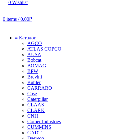
0
Wishlist
0
items
/
0.00
₽
≡ Каталог
AGCO
ATLAS COPCO
AUSA
Bobcat
BOMAG
BPW
Brevini
Buhler
CARRARO
Case
Caterpillar
CLAAS
CLARK
CNH
Comer Industries
CUMMINS
GADT
Daewoo