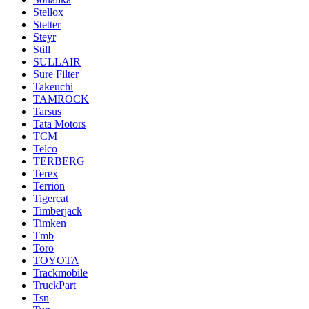
Stellox
Stetter
Steyr
Still
SULLAIR
Sure Filter
Takeuchi
TAMROCK
Tarsus
Tata Motors
TCM
Telco
TERBERG
Terex
Terrion
Tigercat
Timberjack
Timken
Tmb
Toro
TOYOTA
Trackmobile
TruckPart
Tsn