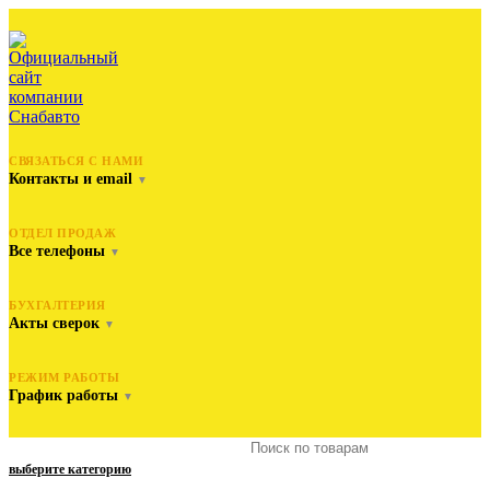
СВЯЗАТЬСЯ С НАМИ
Контакты и email
▼
ОТДЕЛ ПРОДАЖ
Все телефоны
▼
БУХГАЛТЕРИЯ
Акты сверок
▼
РЕЖИМ РАБОТЫ
График работы
▼
выберите категорию