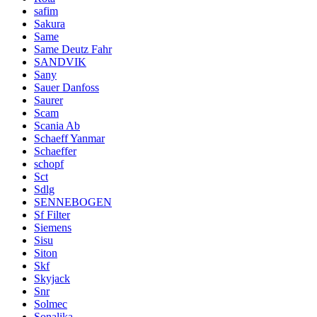
safim
Sakura
Same
Same Deutz Fahr
SANDVIK
Sany
Sauer Danfoss
Saurer
Scam
Scania Ab
Schaeff Yanmar
Schaeffer
schopf
Sct
Sdlg
SENNEBOGEN
Sf Filter
Siemens
Sisu
Siton
Skf
Skyjack
Snr
Solmec
Sonalika