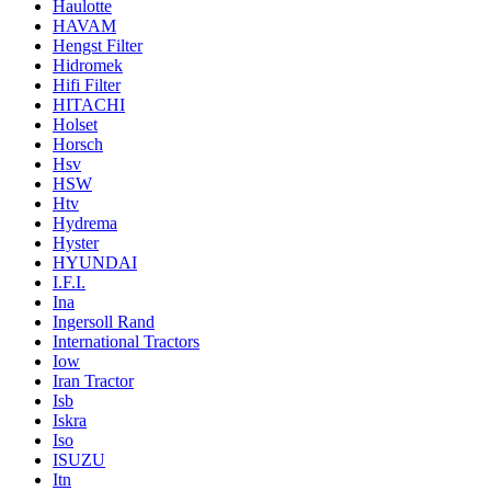
Haulotte
HAVAM
Hengst Filter
Hidromek
Hifi Filter
HITACHI
Holset
Horsch
Hsv
HSW
Htv
Hydrema
Hyster
HYUNDAI
I.F.I.
Ina
Ingersoll Rand
International Tractors
Iow
Iran Tractor
Isb
Iskra
Iso
ISUZU
Itn