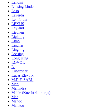
Landini
Lansing Linde
Laso
Laverda
Lemforder
LEXUS
Leyland
Liebherr
Lighting
Limb
Lindner
Liugong
Loesing
Long King
LOVOL
Ls
Luberfiner
Lucas Elektrik
M.D.F. SARL
Mafi
Mahindra
Mahle (Knecht-Фильтра)
Man
Mando
Manitou