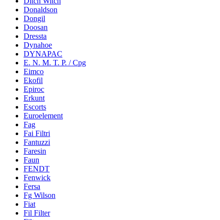
Ditch Witch
Donaldson
Dongil
Doosan
Dressta
Dynahoe
DYNAPAC
E. N. M. T. P. / Cpg
Eimco
Ekofil
Epiroc
Erkunt
Escorts
Euroelement
Fag
Fai Filtri
Fantuzzi
Faresin
Faun
FENDT
Fenwick
Fersa
Fg Wilson
Fiat
Fil Filter