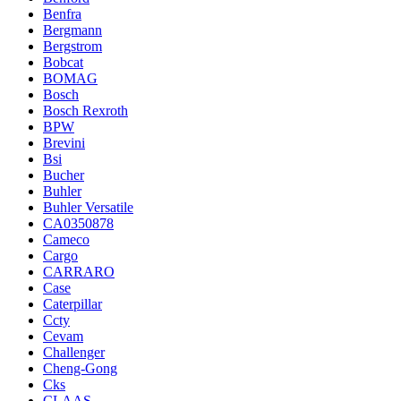
Benfra
Bergmann
Bergstrom
Bobcat
BOMAG
Bosch
Bosch Rexroth
BPW
Brevini
Bsi
Bucher
Buhler
Buhler Versatile
CA0350878
Cameco
Cargo
CARRARO
Case
Caterpillar
Ccty
Cevam
Challenger
Cheng-Gong
Cks
CLAAS