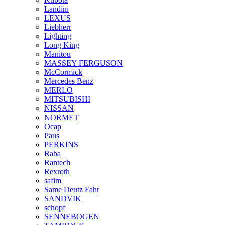
Landini
LEXUS
Liebherr
Lighting
Long King
Manitou
MASSEY FERGUSON
McCormick
Mercedes Benz
MERLO
MITSUBISHI
NISSAN
NORMET
Ocap
Paus
PERKINS
Raba
Rantech
Rexroth
safim
Same Deutz Fahr
SANDVIK
schopf
SENNEBOGEN