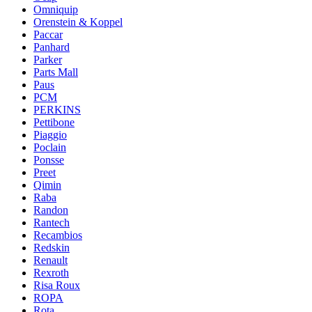
Omniquip
Orenstein & Koppel
Paccar
Panhard
Parker
Parts Mall
Paus
PCM
PERKINS
Pettibone
Piaggio
Poclain
Ponsse
Preet
Qimin
Raba
Randon
Rantech
Recambios
Redskin
Renault
Rexroth
Risa Roux
ROPA
Rota