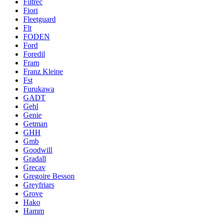
Filtrec
Fiori
Fleetguard
Flt
FODEN
Ford
Foredil
Fram
Franz Kleine
Fst
Furukawa
GADT
Gehl
Genie
Getman
GHH
Gmb
Goodwill
Gradall
Grecav
Gregoire Besson
Greyfriars
Grove
Hako
Hamm