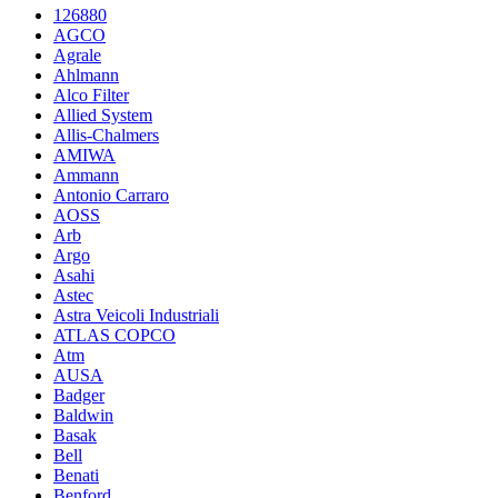
126880
AGCO
Agrale
Ahlmann
Alco Filter
Allied System
Allis-Chalmers
AMIWA
Ammann
Antonio Carraro
AOSS
Arb
Argo
Asahi
Astec
Astra Veicoli Industriali
ATLAS COPCO
Atm
AUSA
Badger
Baldwin
Basak
Bell
Benati
Benford