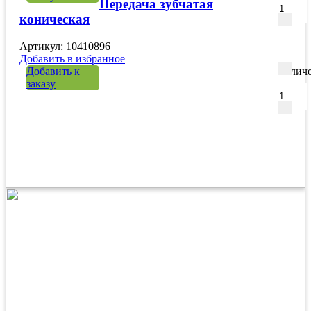
Передача зубчатая
коническая
Артикул: 10410896
Добавить в избранное
Добавить к
Количе
заказу