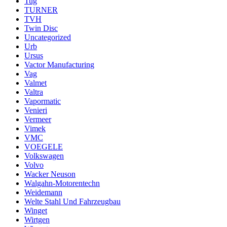
Tug
TURNER
TVH
Twin Disc
Uncategorized
Urb
Ursus
Vactor Manufacturing
Vag
Valmet
Valtra
Vapormatic
Venieri
Vermeer
Vimek
VMC
VOEGELE
Volkswagen
Volvo
Wacker Neuson
Walgahn-Motorentechn
Weidemann
Welte Stahl Und Fahrzeugbau
Winget
Wirtgen