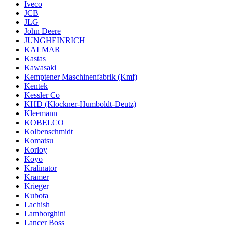
Iveco
JCB
JLG
John Deere
JUNGHEINRICH
KALMAR
Kastas
Kawasaki
Kemptener Maschinenfabrik (Kmf)
Kentek
Kessler Co
KHD (Klockner-Humboldt-Deutz)
Kleemann
KOBELCO
Kolbenschmidt
Komatsu
Korloy
Koyo
Kralinator
Kramer
Krieger
Kubota
Lachish
Lamborghini
Lancer Boss