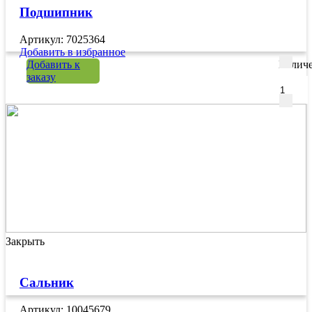
Подшипник
Артикул: 7025364
Добавить в избранное
Добавить к
Количе
заказу
Закрыть
Сальник
Артикул: 10045679