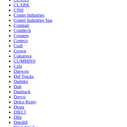
CLARK
CNH
Comer Industries
Comer Industries Spa
Compair
Contitech
Coopers
Corteco
Craft
Crown
Cukurova
CUMMINS
Czfz
Daewoo
Daf Trucks
Daimler
Dali
Dantruck
Dayco
Delco Remy
Deutz
DIECI
Difa
Dinolift