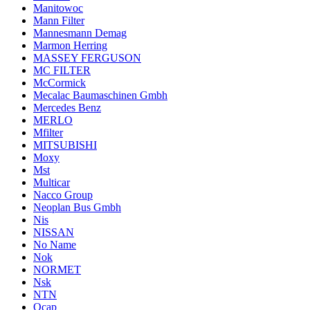
Manitowoc
Mann Filter
Mannesmann Demag
Marmon Herring
MASSEY FERGUSON
MC FILTER
McCormick
Mecalac Baumaschinen Gmbh
Mercedes Benz
MERLO
Mfilter
MITSUBISHI
Moxy
Mst
Multicar
Nacco Group
Neoplan Bus Gmbh
Nis
NISSAN
No Name
Nok
NORMET
Nsk
NTN
Ocap