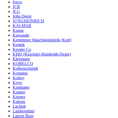
Iveco
JCB
JLG
John Deere
JUNGHEINRICH
KALMAR
Kastas
Kawasaki
Kemptener Maschinenfabrik (Kmf)
Kentek
Kessler Co
KHD (Klockner-Humboldt-Deutz)
Kleemann
KOBELCO
Kolbenschmidt
Komatsu
Korloy
Koyo
Kralinator
Kramer
Krieger
Kubota
Lachish
Lamborghini
Lancer Boss