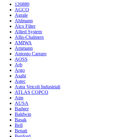
126880
AGCO
Agrale
Ahlmann
Alco Filter
Allied System
Allis-Chalmers
AMIWA
Ammann
Antonio Carraro
AOSS
Arb
Argo
Asahi
Astec
Astra Veicoli Industriali
ATLAS COPCO
Atm
AUSA
Badger
Baldwin
Basak
Bell
Benati
Benford