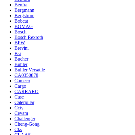
Benfra
Bergmann
Bergstrom
Bobcat
BOMAG
Bosch
Bosch Rexroth
BPW
Brevini
Bsi
Bucher
Buhler
Buhler Versatile
CA0350878
Cameco
Cargo
CARRARO
Case
Caterpillar
Ccty
Cevam
Challenger
Cheng-Gong
Cks
CLAAS