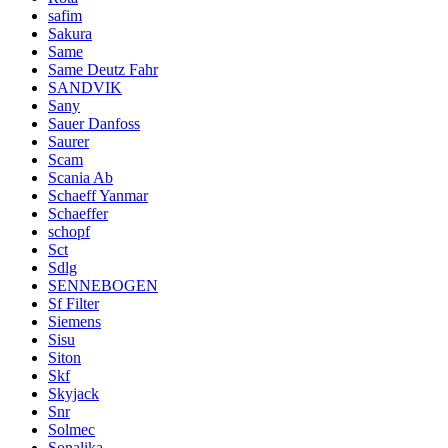
safim
Sakura
Same
Same Deutz Fahr
SANDVIK
Sany
Sauer Danfoss
Saurer
Scam
Scania Ab
Schaeff Yanmar
Schaeffer
schopf
Sct
Sdlg
SENNEBOGEN
Sf Filter
Siemens
Sisu
Siton
Skf
Skyjack
Snr
Solmec
Sonalika