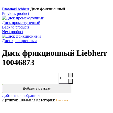
Нажмите для увеличения
Главная
Liebherr
Диск фрикционный
Previous product
Диск промежуточный
Back to products
Next product
Диск фрикционный
Диск фрикционный Liebherr
10046873
Количество
Добавить к заказу
Добавить в избранное
Артикул:
10046873
Категория:
Liebherr