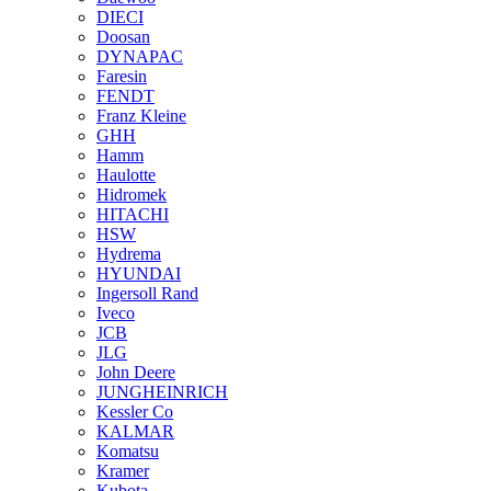
DIECI
Doosan
DYNAPAC
Faresin
FENDT
Franz Kleine
GHH
Hamm
Haulotte
Hidromek
HITACHI
HSW
Hydrema
HYUNDAI
Ingersoll Rand
Iveco
JCB
JLG
John Deere
JUNGHEINRICH
Kessler Co
KALMAR
Komatsu
Kramer
Kubota