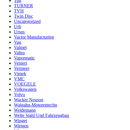
Tug
TURNER
TVH
Twin Disc
Uncategorized
Urb
Ursus
Vactor Manufacturing
Vag
Valmet
Valtra
Vapormatic
Venieri
Vermeer
Vimek
VMC
VOEGELE
Volkswagen
Volvo
Wacker Neuson
Walgahn-Motorentechn
Weidemann
Welte Stahl Und Fahrzeugbau
Winget
Wirtgen