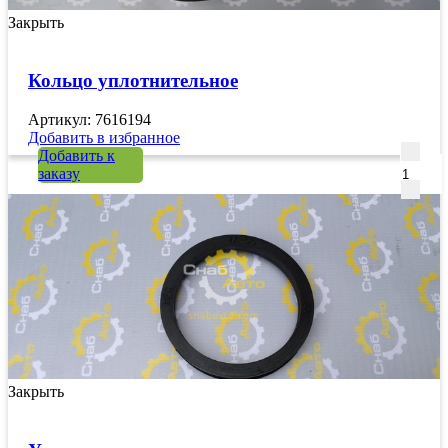
Закрыть
Кольцо уплотнительное
Артикул: 7616194
Добавить в избранное
Количе
Добавить к
заказу
Закрыть