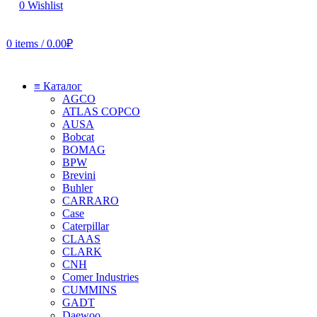
0
Wishlist
0
items
/
0.00
₽
≡ Каталог
AGCO
ATLAS COPCO
AUSA
Bobcat
BOMAG
BPW
Brevini
Buhler
CARRARO
Case
Caterpillar
CLAAS
CLARK
CNH
Comer Industries
CUMMINS
GADT
Daewoo