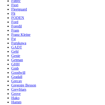
Filtrec
Fiori
Fleetguard
Flt
FODEN
Ford
Foredil
Fram
Franz Kleine
Fst
Furukawa
GADT
Gehl
Genie
Getman
GHH
Gmb
Goodwill
Gradall
Grecav
Gregoire Besson
Greyfriars
Grove
Hako
Hamm