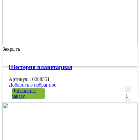
Закрыть
Шестерня планетарная
Артикул: 10288551
Добавить в избранное
Количе
Добавить к
заказу