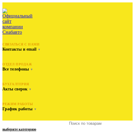
СВЯЗАТЬСЯ С НАМИ
Контакты и email
▼
ОТДЕЛ ПРОДАЖ
Все телефоны
▼
БУХГАЛТЕРИЯ
Акты сверок
▼
РЕЖИМ РАБОТЫ
График работы
▼
выберите категорию