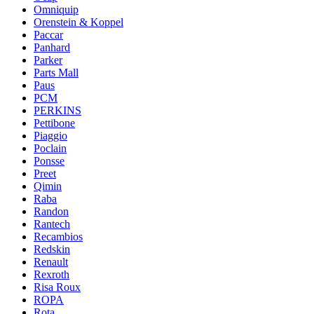
Omniquip
Orenstein & Koppel
Paccar
Panhard
Parker
Parts Mall
Paus
PCM
PERKINS
Pettibone
Piaggio
Poclain
Ponsse
Preet
Qimin
Raba
Randon
Rantech
Recambios
Redskin
Renault
Rexroth
Risa Roux
ROPA
Rota