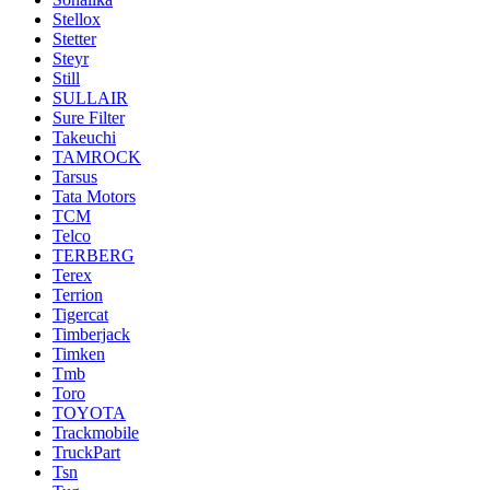
Stellox
Stetter
Steyr
Still
SULLAIR
Sure Filter
Takeuchi
TAMROCK
Tarsus
Tata Motors
TCM
Telco
TERBERG
Terex
Terrion
Tigercat
Timberjack
Timken
Tmb
Toro
TOYOTA
Trackmobile
TruckPart
Tsn