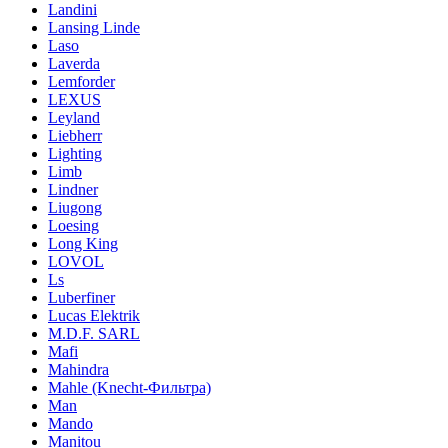
Landini
Lansing Linde
Laso
Laverda
Lemforder
LEXUS
Leyland
Liebherr
Lighting
Limb
Lindner
Liugong
Loesing
Long King
LOVOL
Ls
Luberfiner
Lucas Elektrik
M.D.F. SARL
Mafi
Mahindra
Mahle (Knecht-Фильтра)
Man
Mando
Manitou