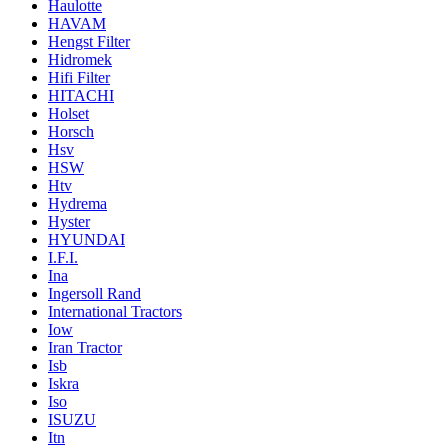
Haulotte
HAVAM
Hengst Filter
Hidromek
Hifi Filter
HITACHI
Holset
Horsch
Hsv
HSW
Htv
Hydrema
Hyster
HYUNDAI
I.F.I.
Ina
Ingersoll Rand
International Tractors
Iow
Iran Tractor
Isb
Iskra
Iso
ISUZU
Itn