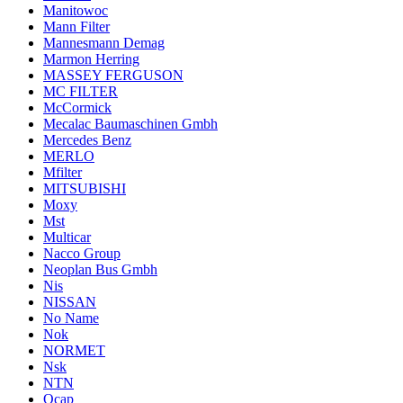
Manitowoc
Mann Filter
Mannesmann Demag
Marmon Herring
MASSEY FERGUSON
MC FILTER
McCormick
Mecalac Baumaschinen Gmbh
Mercedes Benz
MERLO
Mfilter
MITSUBISHI
Moxy
Mst
Multicar
Nacco Group
Neoplan Bus Gmbh
Nis
NISSAN
No Name
Nok
NORMET
Nsk
NTN
Ocap