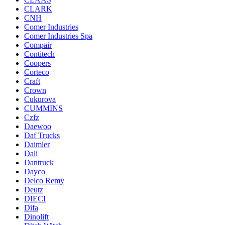
CLARK
CNH
Comer Industries
Comer Industries Spa
Compair
Contitech
Coopers
Corteco
Craft
Crown
Cukurova
CUMMINS
Czfz
Daewoo
Daf Trucks
Daimler
Dali
Dantruck
Dayco
Delco Remy
Deutz
DIECI
Difa
Dinolift