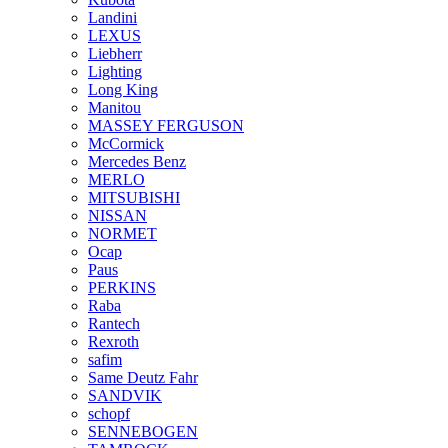
Landini
LEXUS
Liebherr
Lighting
Long King
Manitou
MASSEY FERGUSON
McCormick
Mercedes Benz
MERLO
MITSUBISHI
NISSAN
NORMET
Ocap
Paus
PERKINS
Raba
Rantech
Rexroth
safim
Same Deutz Fahr
SANDVIK
schopf
SENNEBOGEN