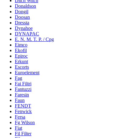
Ditch Witch
Donaldson
Dongil
Doosan
Dressta
Dynahoe
DYNAPAC
E. N. M. T. P. / Cpg
Eimco
Ekofil
Epiroc
Erkunt
Escorts
Euroelement
Fag
Fai Filtri
Fantuzzi
Faresin
Faun
FENDT
Fenwick
Fersa
Fg Wilson
Fiat
Fil Filter