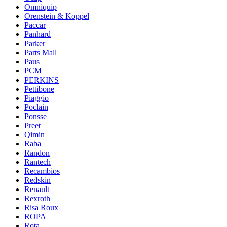
Omniquip
Orenstein & Koppel
Paccar
Panhard
Parker
Parts Mall
Paus
PCM
PERKINS
Pettibone
Piaggio
Poclain
Ponsse
Preet
Qimin
Raba
Randon
Rantech
Recambios
Redskin
Renault
Rexroth
Risa Roux
ROPA
Rota