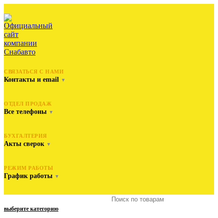
СВЯЗАТЬСЯ С НАМИ
Контакты и email
▼
ОТДЕЛ ПРОДАЖ
Все телефоны
▼
БУХГАЛТЕРИЯ
Акты сверок
▼
РЕЖИМ РАБОТЫ
График работы
▼
выберите категорию