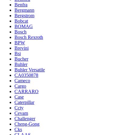
Benfra
Bergmann
Bergstrom
Bobcat
BOMAG
Bosch
Bosch Rexroth
BPW
Brevini
Bsi
Bucher
Buhler
Buhler Versatile
CA0350878
Cameco
Cargo
CARRARO
Case
Caterpillar
Ccty
Cevam
Challenger
Cheng-Gong
Cks
CLAAS