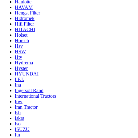
Haulotte
HAVAM
Hengst Filter
Hidromek
Hifi Filter
HITACHI
Holset
Horsch
Hsv
HSW
Htv
Hydrema
Hyster
HYUNDAI
I.F.I.
Ina
Ingersoll Rand
International Tractors
Iow
Iran Tractor
Isb
Iskra
Iso
ISUZU
Itn