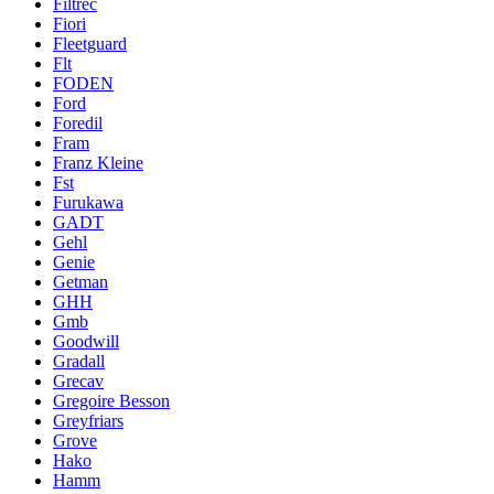
Filtrec
Fiori
Fleetguard
Flt
FODEN
Ford
Foredil
Fram
Franz Kleine
Fst
Furukawa
GADT
Gehl
Genie
Getman
GHH
Gmb
Goodwill
Gradall
Grecav
Gregoire Besson
Greyfriars
Grove
Hako
Hamm