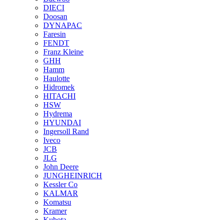
DIECI
Doosan
DYNAPAC
Faresin
FENDT
Franz Kleine
GHH
Hamm
Haulotte
Hidromek
HITACHI
HSW
Hydrema
HYUNDAI
Ingersoll Rand
Iveco
JCB
JLG
John Deere
JUNGHEINRICH
Kessler Co
KALMAR
Komatsu
Kramer
Kubota