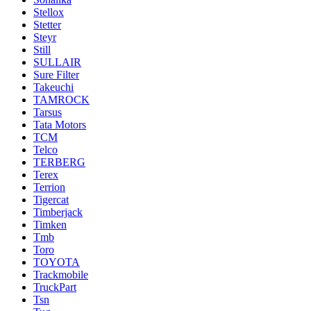
Stellox
Stetter
Steyr
Still
SULLAIR
Sure Filter
Takeuchi
TAMROCK
Tarsus
Tata Motors
TCM
Telco
TERBERG
Terex
Terrion
Tigercat
Timberjack
Timken
Tmb
Toro
TOYOTA
Trackmobile
TruckPart
Tsn