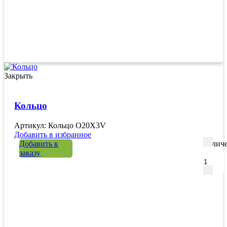
Закрыть
Кольцо
Артикул: Кольцо O20X3V
Добавить в избранное
Добавить к
Количе
заказу