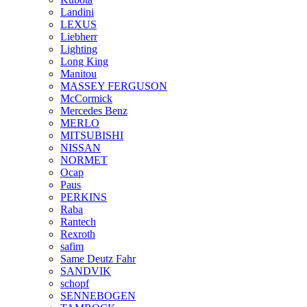
Landini
LEXUS
Liebherr
Lighting
Long King
Manitou
MASSEY FERGUSON
McCormick
Mercedes Benz
MERLO
MITSUBISHI
NISSAN
NORMET
Ocap
Paus
PERKINS
Raba
Rantech
Rexroth
safim
Same Deutz Fahr
SANDVIK
schopf
SENNEBOGEN