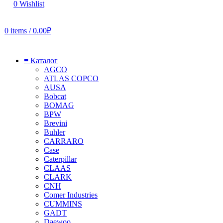
0
Wishlist
0
items
/
0.00
₽
≡ Каталог
AGCO
ATLAS COPCO
AUSA
Bobcat
BOMAG
BPW
Brevini
Buhler
CARRARO
Case
Caterpillar
CLAAS
CLARK
CNH
Comer Industries
CUMMINS
GADT
Daewoo