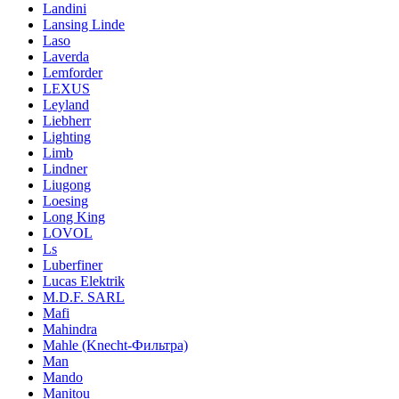
Landini
Lansing Linde
Laso
Laverda
Lemforder
LEXUS
Leyland
Liebherr
Lighting
Limb
Lindner
Liugong
Loesing
Long King
LOVOL
Ls
Luberfiner
Lucas Elektrik
M.D.F. SARL
Mafi
Mahindra
Mahle (Knecht-Фильтра)
Man
Mando
Manitou