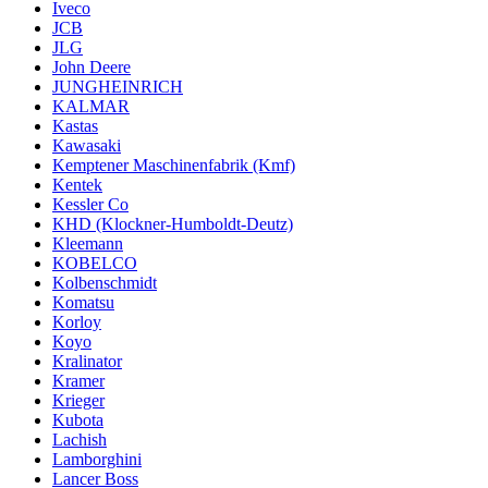
Iveco
JCB
JLG
John Deere
JUNGHEINRICH
KALMAR
Kastas
Kawasaki
Kemptener Maschinenfabrik (Kmf)
Kentek
Kessler Co
KHD (Klockner-Humboldt-Deutz)
Kleemann
KOBELCO
Kolbenschmidt
Komatsu
Korloy
Koyo
Kralinator
Kramer
Krieger
Kubota
Lachish
Lamborghini
Lancer Boss