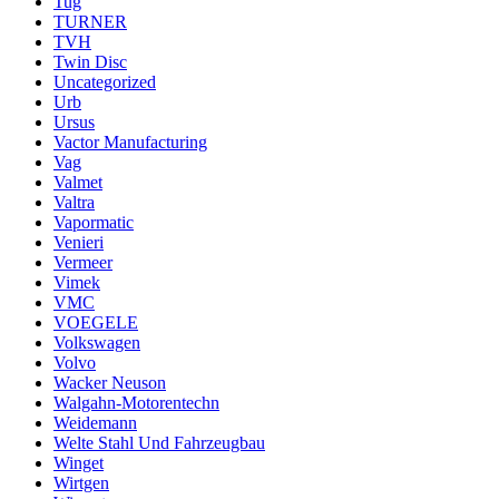
Tug
TURNER
TVH
Twin Disc
Uncategorized
Urb
Ursus
Vactor Manufacturing
Vag
Valmet
Valtra
Vapormatic
Venieri
Vermeer
Vimek
VMC
VOEGELE
Volkswagen
Volvo
Wacker Neuson
Walgahn-Motorentechn
Weidemann
Welte Stahl Und Fahrzeugbau
Winget
Wirtgen