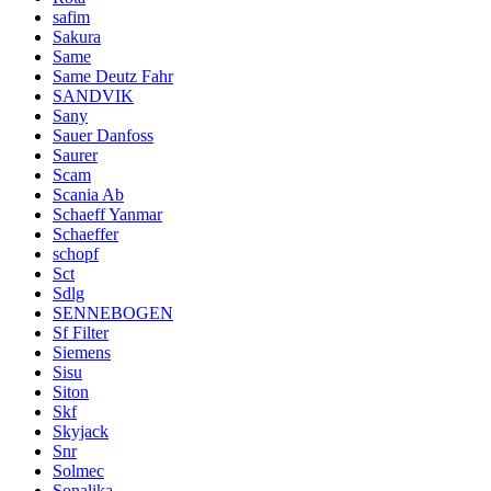
safim
Sakura
Same
Same Deutz Fahr
SANDVIK
Sany
Sauer Danfoss
Saurer
Scam
Scania Ab
Schaeff Yanmar
Schaeffer
schopf
Sct
Sdlg
SENNEBOGEN
Sf Filter
Siemens
Sisu
Siton
Skf
Skyjack
Snr
Solmec
Sonalika