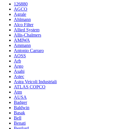
126880
AGCO
Agrale
Ahlmann
Alco Filter
Allied System
Allis-Chalmers
AMIWA
Ammann
Antonio Carraro
AOSS
Arb
Argo
Asahi
Astec
Astra Veicoli Industriali
ATLAS COPCO
Atm
AUSA
Badger
Baldwin
Basak
Bell
Benati
Benford