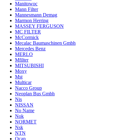
Manitowoc
Mann Filter
Mannesmann Demag
Marmon Herring
MASSEY FERGUSON
MC FILTER
McCormick
Mecalac Baumaschinen Gmbh
Mercedes Benz
MERLO
Mfilter
MITSUBISHI
Moxy
Mst
Multicar
Nacco Group
Neoplan Bus Gmbh
Nis
NISSAN
No Name
Nok
NORMET
Nsk
NTN
Ocap