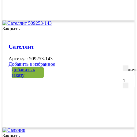
Закрыть
Сателлит
Артикул: 509253-143
Добавить в избранное
Добавить к
Количе
заказу
Закрыть