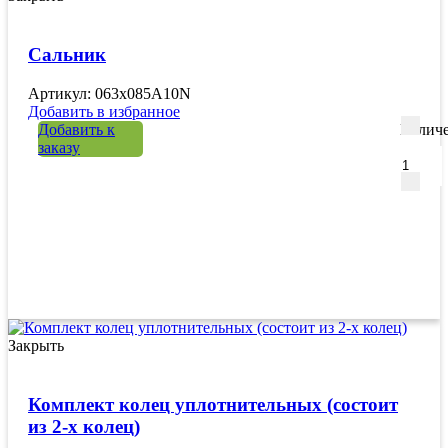
Сальник
Артикул: 063x085A10N
Добавить в избранное
Добавить к
Количе
заказу
Закрыть
Комплект колец уплотнительных (состоит
из 2-х колец)