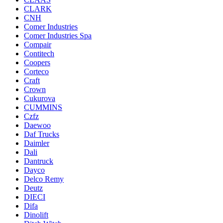
CLARK
CNH
Comer Industries
Comer Industries Spa
Compair
Contitech
Coopers
Corteco
Craft
Crown
Cukurova
CUMMINS
Czfz
Daewoo
Daf Trucks
Daimler
Dali
Dantruck
Dayco
Delco Remy
Deutz
DIECI
Difa
Dinolift