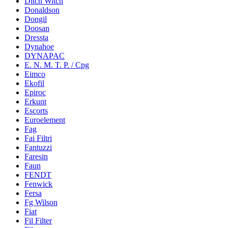
Ditch Witch
Donaldson
Dongil
Doosan
Dressta
Dynahoe
DYNAPAC
E. N. M. T. P. / Cpg
Eimco
Ekofil
Epiroc
Erkunt
Escorts
Euroelement
Fag
Fai Filtri
Fantuzzi
Faresin
Faun
FENDT
Fenwick
Fersa
Fg Wilson
Fiat
Fil Filter