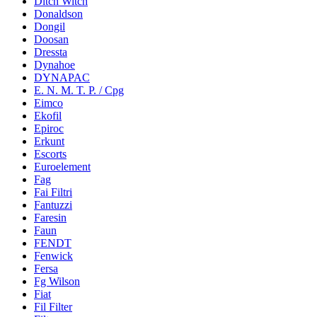
Ditch Witch
Donaldson
Dongil
Doosan
Dressta
Dynahoe
DYNAPAC
E. N. M. T. P. / Cpg
Eimco
Ekofil
Epiroc
Erkunt
Escorts
Euroelement
Fag
Fai Filtri
Fantuzzi
Faresin
Faun
FENDT
Fenwick
Fersa
Fg Wilson
Fiat
Fil Filter