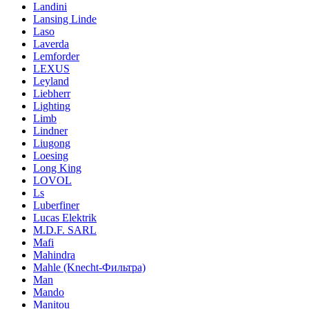
Landini
Lansing Linde
Laso
Laverda
Lemforder
LEXUS
Leyland
Liebherr
Lighting
Limb
Lindner
Liugong
Loesing
Long King
LOVOL
Ls
Luberfiner
Lucas Elektrik
M.D.F. SARL
Mafi
Mahindra
Mahle (Knecht-Фильтра)
Man
Mando
Manitou