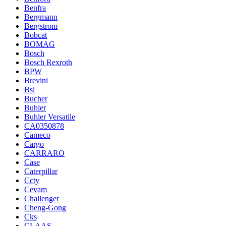
Benfra
Bergmann
Bergstrom
Bobcat
BOMAG
Bosch
Bosch Rexroth
BPW
Brevini
Bsi
Bucher
Buhler
Buhler Versatile
CA0350878
Cameco
Cargo
CARRARO
Case
Caterpillar
Ccty
Cevam
Challenger
Cheng-Gong
Cks
CLAAS