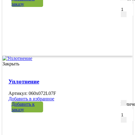
заказу
Закрыть
Уплотнение
Артикул: 060x072L07F
Добавить в избранное
Добавить к
Количе
заказу