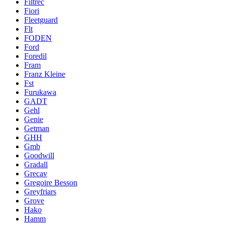
Filtrec
Fiori
Fleetguard
Flt
FODEN
Ford
Foredil
Fram
Franz Kleine
Fst
Furukawa
GADT
Gehl
Genie
Getman
GHH
Gmb
Goodwill
Gradall
Grecav
Gregoire Besson
Greyfriars
Grove
Hako
Hamm