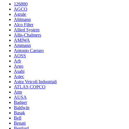
126880
AGCO
Agrale
Ahlmann
Alco Filter
Allied System
Allis-Chalmers
AMIWA
Ammann
Antonio Carraro
AOSS
Arb
Argo
Asahi
Astec
Astra Veicoli Industriali
ATLAS COPCO
Atm
AUSA
Badger
Baldwin
Basak
Bell
Benati
Benford