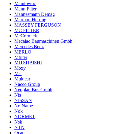
Manitowoc
Mann Filter
Mannesmann Demag
Marmon Herring
MASSEY FERGUSON
MC FILTER
McCormick
Mecalac Baumaschinen Gmbh
Mercedes Benz
MERLO
Mfilter
MITSUBISHI
Moxy
Mst
Multicar
Nacco Group
Neoplan Bus Gmbh
Nis
NISSAN
No Name
Nok
NORMET
Nsk
NTN
Ocap