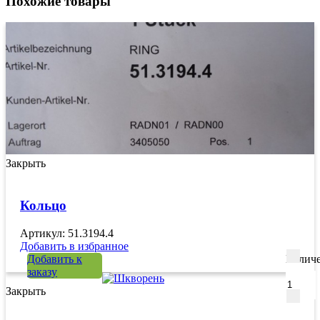
Похожие товары
Закрыть
Кольцо
Артикул: 51.3194.4
Добавить в избранное
Добавить к
Количе
заказу
Закрыть