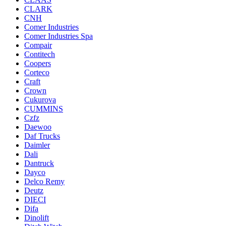
CLARK
CNH
Comer Industries
Comer Industries Spa
Compair
Contitech
Coopers
Corteco
Craft
Crown
Cukurova
CUMMINS
Czfz
Daewoo
Daf Trucks
Daimler
Dali
Dantruck
Dayco
Delco Remy
Deutz
DIECI
Difa
Dinolift