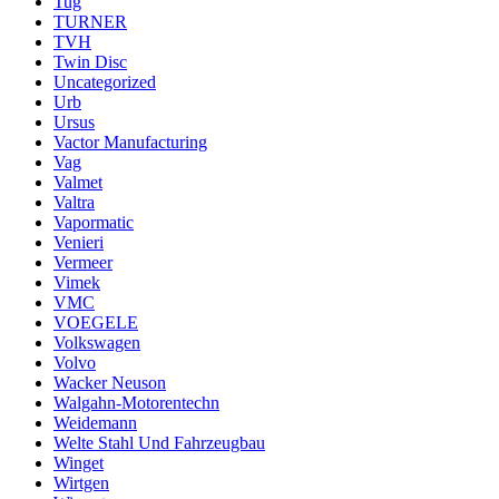
Tug
TURNER
TVH
Twin Disc
Uncategorized
Urb
Ursus
Vactor Manufacturing
Vag
Valmet
Valtra
Vapormatic
Venieri
Vermeer
Vimek
VMC
VOEGELE
Volkswagen
Volvo
Wacker Neuson
Walgahn-Motorentechn
Weidemann
Welte Stahl Und Fahrzeugbau
Winget
Wirtgen