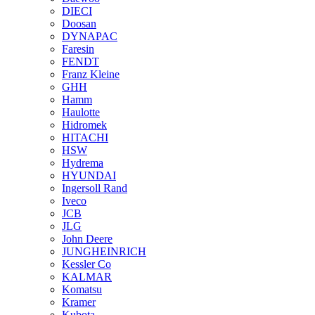
DIECI
Doosan
DYNAPAC
Faresin
FENDT
Franz Kleine
GHH
Hamm
Haulotte
Hidromek
HITACHI
HSW
Hydrema
HYUNDAI
Ingersoll Rand
Iveco
JCB
JLG
John Deere
JUNGHEINRICH
Kessler Co
KALMAR
Komatsu
Kramer
Kubota