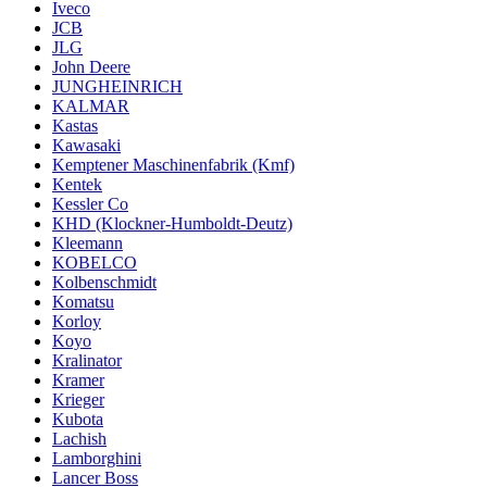
Iveco
JCB
JLG
John Deere
JUNGHEINRICH
KALMAR
Kastas
Kawasaki
Kemptener Maschinenfabrik (Kmf)
Kentek
Kessler Co
KHD (Klockner-Humboldt-Deutz)
Kleemann
KOBELCO
Kolbenschmidt
Komatsu
Korloy
Koyo
Kralinator
Kramer
Krieger
Kubota
Lachish
Lamborghini
Lancer Boss