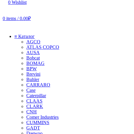
0
Wishlist
0
items
/
0.00
₽
≡ Каталог
AGCO
ATLAS COPCO
AUSA
Bobcat
BOMAG
BPW
Brevini
Buhler
CARRARO
Case
Caterpillar
CLAAS
CLARK
CNH
Comer Industries
CUMMINS
GADT
Daewoo