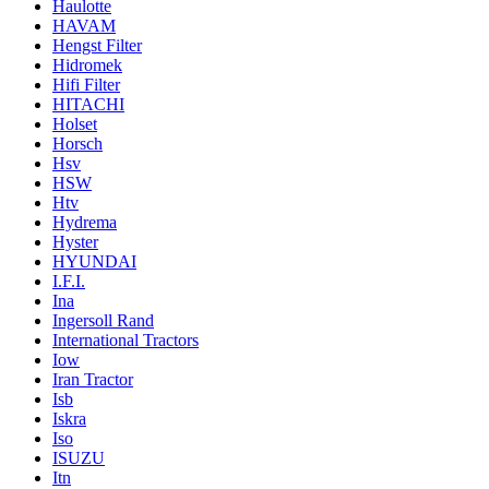
Haulotte
HAVAM
Hengst Filter
Hidromek
Hifi Filter
HITACHI
Holset
Horsch
Hsv
HSW
Htv
Hydrema
Hyster
HYUNDAI
I.F.I.
Ina
Ingersoll Rand
International Tractors
Iow
Iran Tractor
Isb
Iskra
Iso
ISUZU
Itn