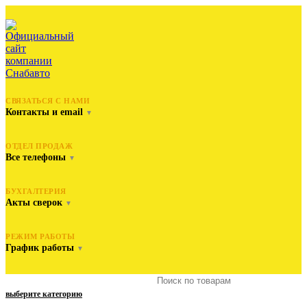
СВЯЗАТЬСЯ С НАМИ
Контакты и email
▼
ОТДЕЛ ПРОДАЖ
Все телефоны
▼
БУХГАЛТЕРИЯ
Акты сверок
▼
РЕЖИМ РАБОТЫ
График работы
▼
выберите категорию