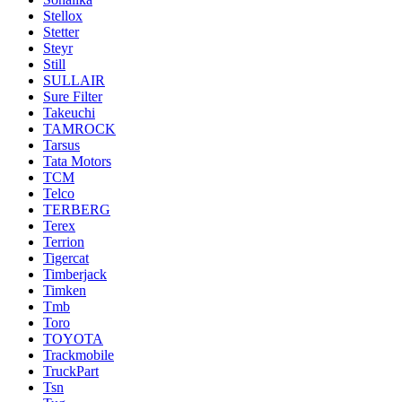
Stellox
Stetter
Steyr
Still
SULLAIR
Sure Filter
Takeuchi
TAMROCK
Tarsus
Tata Motors
TCM
Telco
TERBERG
Terex
Terrion
Tigercat
Timberjack
Timken
Tmb
Toro
TOYOTA
Trackmobile
TruckPart
Tsn