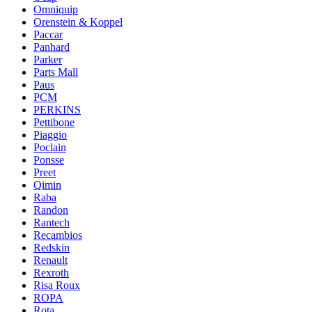
Omniquip
Orenstein & Koppel
Paccar
Panhard
Parker
Parts Mall
Paus
PCM
PERKINS
Pettibone
Piaggio
Poclain
Ponsse
Preet
Qimin
Raba
Randon
Rantech
Recambios
Redskin
Renault
Rexroth
Risa Roux
ROPA
Rota