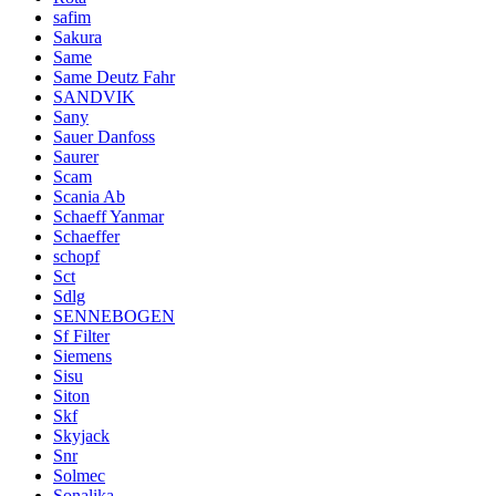
safim
Sakura
Same
Same Deutz Fahr
SANDVIK
Sany
Sauer Danfoss
Saurer
Scam
Scania Ab
Schaeff Yanmar
Schaeffer
schopf
Sct
Sdlg
SENNEBOGEN
Sf Filter
Siemens
Sisu
Siton
Skf
Skyjack
Snr
Solmec
Sonalika