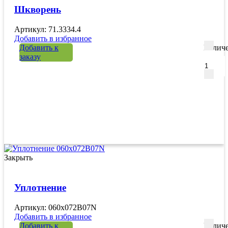
Шкворень
Артикул: 71.3334.4
Добавить в избранное
Добавить к
Количе
заказу
Закрыть
Уплотнение
Артикул: 060х072B07N
Добавить в избранное
Добавить к
Количе