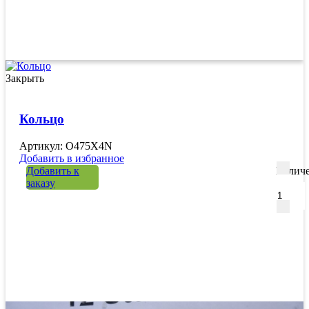
Закрыть
Кольцо
Артикул: O475X4N
Добавить в избранное
Добавить к
Количе
заказу