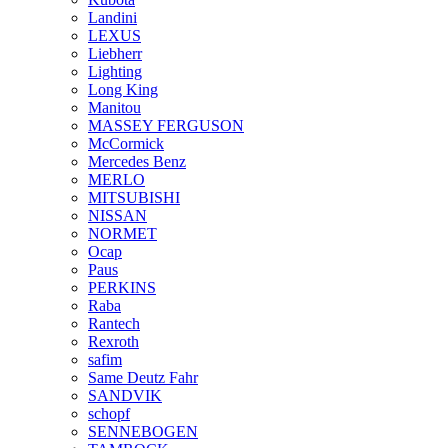
Landini
LEXUS
Liebherr
Lighting
Long King
Manitou
MASSEY FERGUSON
McCormick
Mercedes Benz
MERLO
MITSUBISHI
NISSAN
NORMET
Ocap
Paus
PERKINS
Raba
Rantech
Rexroth
safim
Same Deutz Fahr
SANDVIK
schopf
SENNEBOGEN