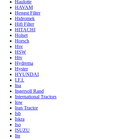
Haulotte
HAVAM
Hengst Filter
Hidromek
Hifi Filter
HITACHI
Holset
Horsch
Hsv
HSW
Htv
Hydrema
Hyster
HYUNDAI
I.F.I.
Ina
Ingersoll Rand
International Tractors
Iow
Iran Tractor
Isb
Iskra
Iso
ISUZU
Itn