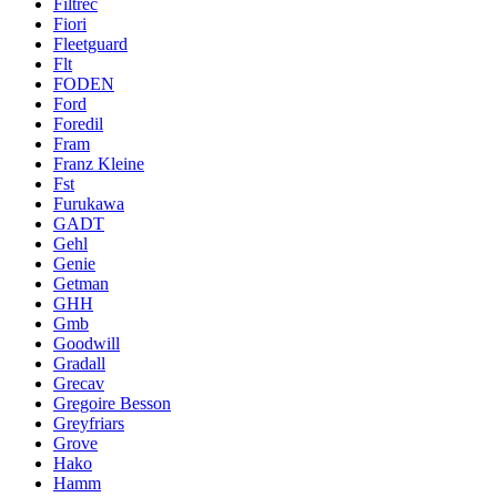
Filtrec
Fiori
Fleetguard
Flt
FODEN
Ford
Foredil
Fram
Franz Kleine
Fst
Furukawa
GADT
Gehl
Genie
Getman
GHH
Gmb
Goodwill
Gradall
Grecav
Gregoire Besson
Greyfriars
Grove
Hako
Hamm