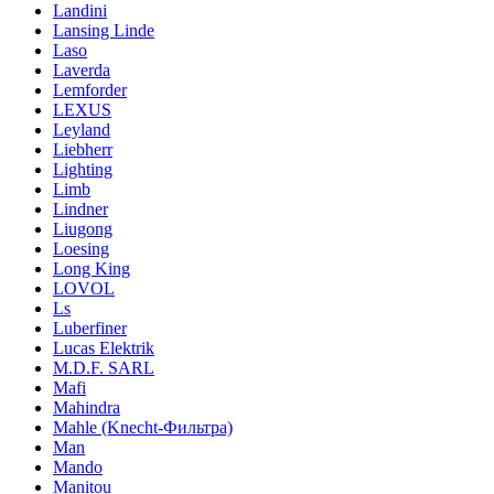
Landini
Lansing Linde
Laso
Laverda
Lemforder
LEXUS
Leyland
Liebherr
Lighting
Limb
Lindner
Liugong
Loesing
Long King
LOVOL
Ls
Luberfiner
Lucas Elektrik
M.D.F. SARL
Mafi
Mahindra
Mahle (Knecht-Фильтра)
Man
Mando
Manitou