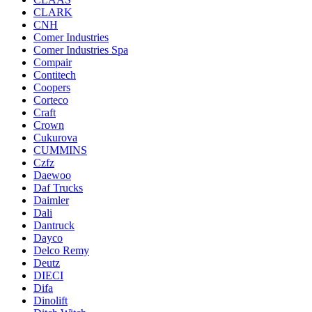
CLARK
CNH
Comer Industries
Comer Industries Spa
Compair
Contitech
Coopers
Corteco
Craft
Crown
Cukurova
CUMMINS
Czfz
Daewoo
Daf Trucks
Daimler
Dali
Dantruck
Dayco
Delco Remy
Deutz
DIECI
Difa
Dinolift