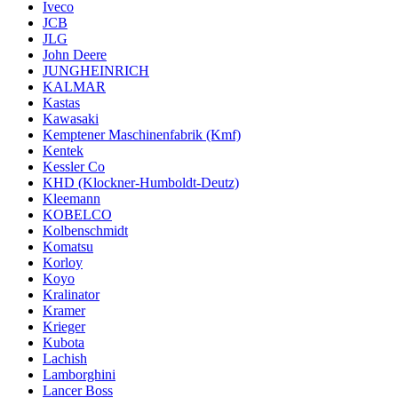
Iveco
JCB
JLG
John Deere
JUNGHEINRICH
KALMAR
Kastas
Kawasaki
Kemptener Maschinenfabrik (Kmf)
Kentek
Kessler Co
KHD (Klockner-Humboldt-Deutz)
Kleemann
KOBELCO
Kolbenschmidt
Komatsu
Korloy
Koyo
Kralinator
Kramer
Krieger
Kubota
Lachish
Lamborghini
Lancer Boss