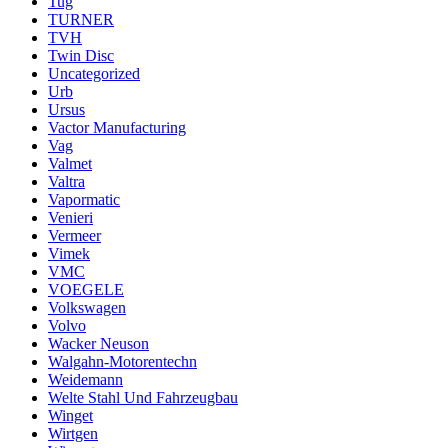
Tug
TURNER
TVH
Twin Disc
Uncategorized
Urb
Ursus
Vactor Manufacturing
Vag
Valmet
Valtra
Vapormatic
Venieri
Vermeer
Vimek
VMC
VOEGELE
Volkswagen
Volvo
Wacker Neuson
Walgahn-Motorentechn
Weidemann
Welte Stahl Und Fahrzeugbau
Winget
Wirtgen