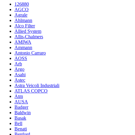
126880
AGCO
Agrale
Ahlmann
Alco Filter
Allied System
Allis-Chalmers
AMIWA
Ammann
Antonio Carraro
AOSS
Arb
Argo
Asahi
Astec
Astra Veicoli Industriali
ATLAS COPCO
Atm
AUSA
Badger
Baldwin
Basak
Bell
Benati
Benford