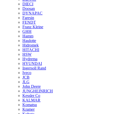
DIECI
Doosan
DYNAPAC
Faresin
FENDT
Franz Kleine
GHH
Hamm
Haulotte
Hidromek
HITACHI
HSW
Hydrema
HYUNDAI
Ingersoll Rand
Iveco
JCB
JLG
John Deere
JUNGHEINRICH
Kessler Co
KALMAR
Komatsu
Kramer
Kubota