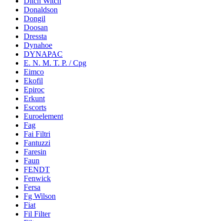
Ditch Witch
Donaldson
Dongil
Doosan
Dressta
Dynahoe
DYNAPAC
E. N. M. T. P. / Cpg
Eimco
Ekofil
Epiroc
Erkunt
Escorts
Euroelement
Fag
Fai Filtri
Fantuzzi
Faresin
Faun
FENDT
Fenwick
Fersa
Fg Wilson
Fiat
Fil Filter