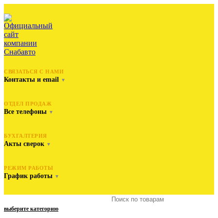
СВЯЗАТЬСЯ С НАМИ
Контакты и email
▼
ОТДЕЛ ПРОДАЖ
Все телефоны
▼
БУХГАЛТЕРИЯ
Акты сверок
▼
РЕЖИМ РАБОТЫ
График работы
▼
выберите категорию