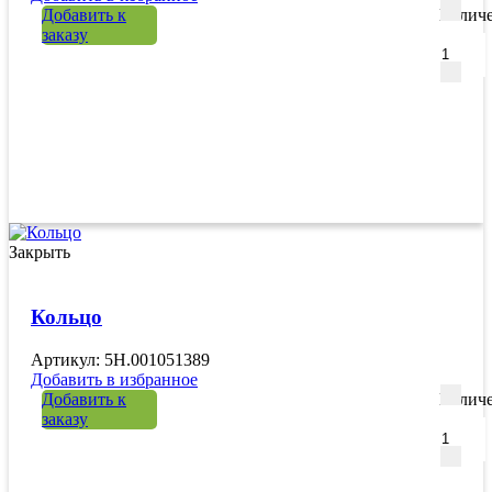
Добавить к
Количе
заказу
Закрыть
Кольцо
Артикул: 5H.001051389
Добавить в избранное
Добавить к
Количе
заказу