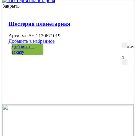
Закрыть
Шестерня планетарная
Артикул: 5H.2120671019
Добавить в избранное
Добавить к
Количе
заказу