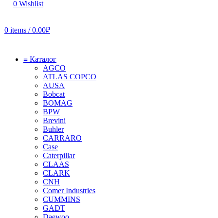
0
Wishlist
0
items
/
0.00
₽
≡ Каталог
AGCO
ATLAS COPCO
AUSA
Bobcat
BOMAG
BPW
Brevini
Buhler
CARRARO
Case
Caterpillar
CLAAS
CLARK
CNH
Comer Industries
CUMMINS
GADT
Daewoo