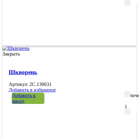
Закрыть
Шкворень
Артикул: 2C.130631
Добавить в избранное
Добавить к
Количе
заказу