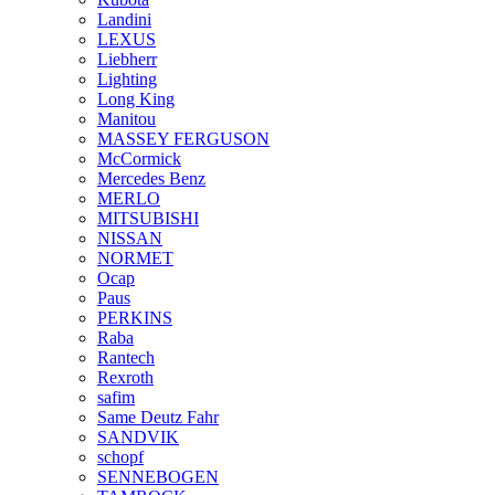
Landini
LEXUS
Liebherr
Lighting
Long King
Manitou
MASSEY FERGUSON
McCormick
Mercedes Benz
MERLO
MITSUBISHI
NISSAN
NORMET
Ocap
Paus
PERKINS
Raba
Rantech
Rexroth
safim
Same Deutz Fahr
SANDVIK
schopf
SENNEBOGEN