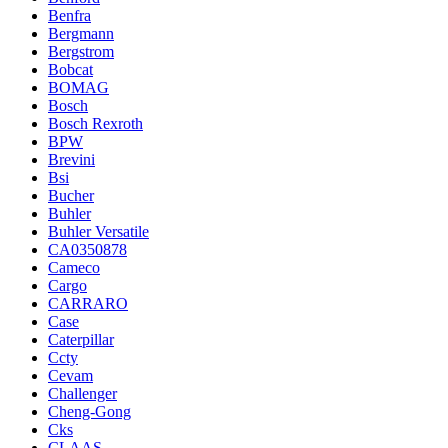
Benfra
Bergmann
Bergstrom
Bobcat
BOMAG
Bosch
Bosch Rexroth
BPW
Brevini
Bsi
Bucher
Buhler
Buhler Versatile
CA0350878
Cameco
Cargo
CARRARO
Case
Caterpillar
Ccty
Cevam
Challenger
Cheng-Gong
Cks
CLAAS