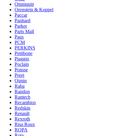
Omniquip
Orenstein & Koppel
Paccar
Panhard
Parker
Parts Mall
Paus
PCM
PERKINS
Pettibone
Piaggio
Poclain
Ponsse
Preet
Qimin
Raba
Randon
Rantech
Recambios
Redskin
Renault
Rexroth
Risa Roux
ROPA
Rota