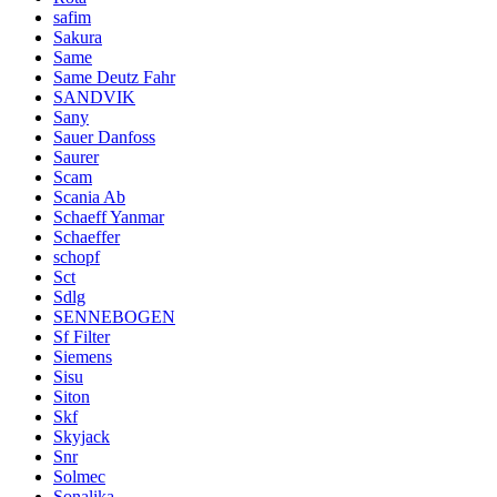
safim
Sakura
Same
Same Deutz Fahr
SANDVIK
Sany
Sauer Danfoss
Saurer
Scam
Scania Ab
Schaeff Yanmar
Schaeffer
schopf
Sct
Sdlg
SENNEBOGEN
Sf Filter
Siemens
Sisu
Siton
Skf
Skyjack
Snr
Solmec
Sonalika