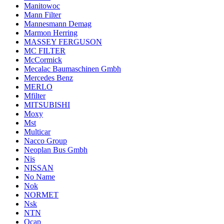
Manitowoc
Mann Filter
Mannesmann Demag
Marmon Herring
MASSEY FERGUSON
MC FILTER
McCormick
Mecalac Baumaschinen Gmbh
Mercedes Benz
MERLO
Mfilter
MITSUBISHI
Moxy
Mst
Multicar
Nacco Group
Neoplan Bus Gmbh
Nis
NISSAN
No Name
Nok
NORMET
Nsk
NTN
Ocap