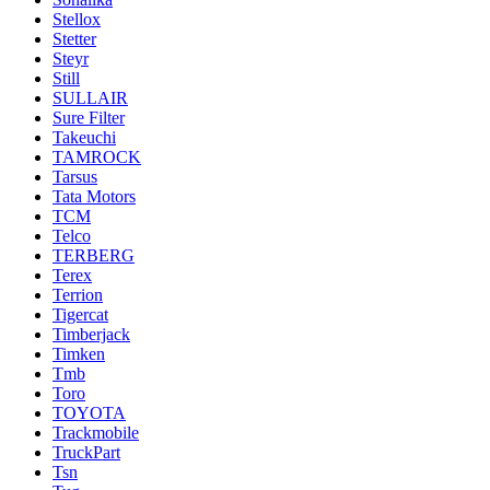
Stellox
Stetter
Steyr
Still
SULLAIR
Sure Filter
Takeuchi
TAMROCK
Tarsus
Tata Motors
TCM
Telco
TERBERG
Terex
Terrion
Tigercat
Timberjack
Timken
Tmb
Toro
TOYOTA
Trackmobile
TruckPart
Tsn