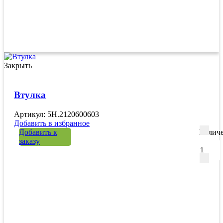
Закрыть
Втулка
Артикул: 5H.2120600603
Добавить в избранное
Добавить к
Количе
заказу