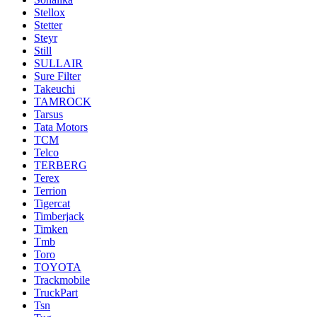
Stellox
Stetter
Steyr
Still
SULLAIR
Sure Filter
Takeuchi
TAMROCK
Tarsus
Tata Motors
TCM
Telco
TERBERG
Terex
Terrion
Tigercat
Timberjack
Timken
Tmb
Toro
TOYOTA
Trackmobile
TruckPart
Tsn