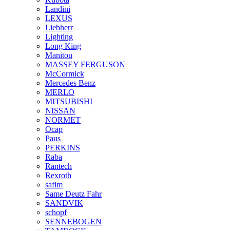
Landini
LEXUS
Liebherr
Lighting
Long King
Manitou
MASSEY FERGUSON
McCormick
Mercedes Benz
MERLO
MITSUBISHI
NISSAN
NORMET
Ocap
Paus
PERKINS
Raba
Rantech
Rexroth
safim
Same Deutz Fahr
SANDVIK
schopf
SENNEBOGEN