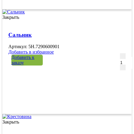
Закрыть
Сальник
Артикул: 5H.7290600901
Добавить в избранное
Количе
Добавить к
заказу
Закрыть