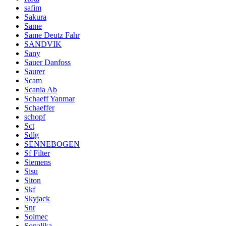
safim
Sakura
Same
Same Deutz Fahr
SANDVIK
Sany
Sauer Danfoss
Saurer
Scam
Scania Ab
Schaeff Yanmar
Schaeffer
schopf
Sct
Sdlg
SENNEBOGEN
Sf Filter
Siemens
Sisu
Siton
Skf
Skyjack
Snr
Solmec
Sonalika