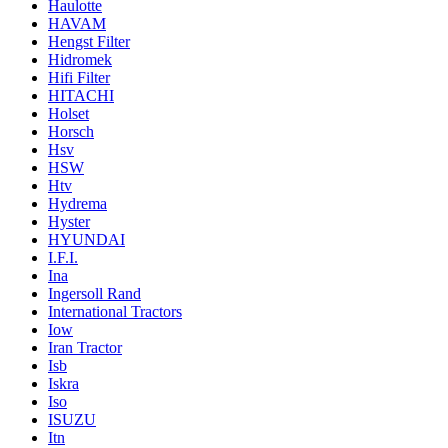
Haulotte
HAVAM
Hengst Filter
Hidromek
Hifi Filter
HITACHI
Holset
Horsch
Hsv
HSW
Htv
Hydrema
Hyster
HYUNDAI
I.F.I.
Ina
Ingersoll Rand
International Tractors
Iow
Iran Tractor
Isb
Iskra
Iso
ISUZU
Itn