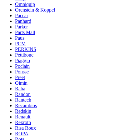
Omniquip
Orenstein & Koppel
Paccar
Panhard
Parker
Parts Mall
Paus
PCM
PERKINS
Pettibone
Piaggio
Poclain
Ponsse
Preet
Qimin
Raba
Randon
Rantech
Recambios
Redskin
Renault
Rexroth
Risa Roux
ROPA
Rota