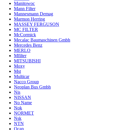
Manitowoc
Mann Filter
Mannesmann Demag
Marmon Herring
MASSEY FERGUSON
MC FILTER
McCormick
Mecalac Baumaschinen Gmbh
Mercedes Benz
MERLO
Mfilter
MITSUBISHI
Moxy
Mst
Multicar
Nacco Group
Neoplan Bus Gmbh
Nis
NISSAN
No Name
Nok
NORMET
Nsk
NTN
Ocap