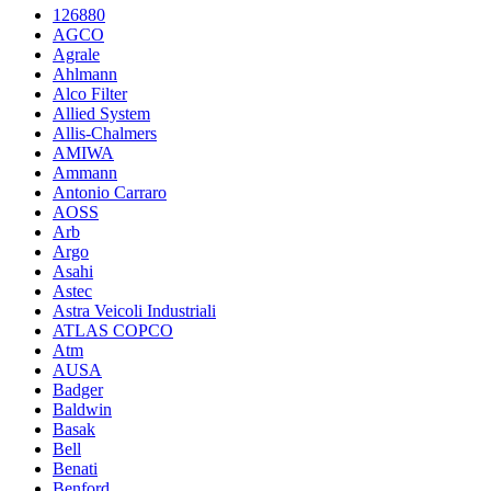
126880
AGCO
Agrale
Ahlmann
Alco Filter
Allied System
Allis-Chalmers
AMIWA
Ammann
Antonio Carraro
AOSS
Arb
Argo
Asahi
Astec
Astra Veicoli Industriali
ATLAS COPCO
Atm
AUSA
Badger
Baldwin
Basak
Bell
Benati
Benford