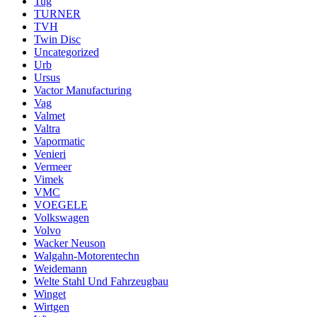
Tug
TURNER
TVH
Twin Disc
Uncategorized
Urb
Ursus
Vactor Manufacturing
Vag
Valmet
Valtra
Vapormatic
Venieri
Vermeer
Vimek
VMC
VOEGELE
Volkswagen
Volvo
Wacker Neuson
Walgahn-Motorentechn
Weidemann
Welte Stahl Und Fahrzeugbau
Winget
Wirtgen