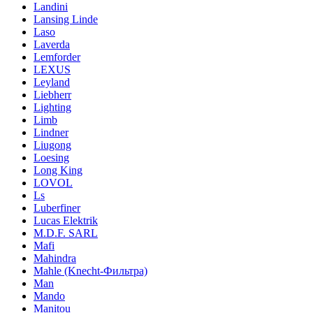
Landini
Lansing Linde
Laso
Laverda
Lemforder
LEXUS
Leyland
Liebherr
Lighting
Limb
Lindner
Liugong
Loesing
Long King
LOVOL
Ls
Luberfiner
Lucas Elektrik
M.D.F. SARL
Mafi
Mahindra
Mahle (Knecht-Фильтра)
Man
Mando
Manitou