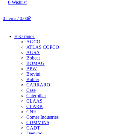
0
Wishlist
0
items
/
0.00
₽
≡ Каталог
AGCO
ATLAS COPCO
AUSA
Bobcat
BOMAG
BPW
Brevini
Buhler
CARRARO
Case
Caterpillar
CLAAS
CLARK
CNH
Comer Industries
CUMMINS
GADT
Daewoo