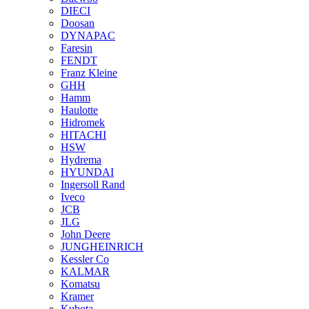
DIECI
Doosan
DYNAPAC
Faresin
FENDT
Franz Kleine
GHH
Hamm
Haulotte
Hidromek
HITACHI
HSW
Hydrema
HYUNDAI
Ingersoll Rand
Iveco
JCB
JLG
John Deere
JUNGHEINRICH
Kessler Co
KALMAR
Komatsu
Kramer
Kubota