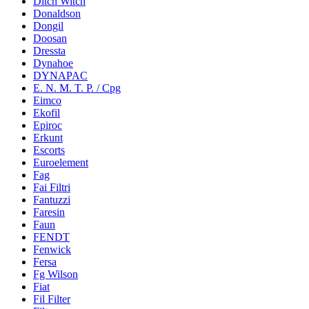
Ditch Witch
Donaldson
Dongil
Doosan
Dressta
Dynahoe
DYNAPAC
E. N. M. T. P. / Cpg
Eimco
Ekofil
Epiroc
Erkunt
Escorts
Euroelement
Fag
Fai Filtri
Fantuzzi
Faresin
Faun
FENDT
Fenwick
Fersa
Fg Wilson
Fiat
Fil Filter