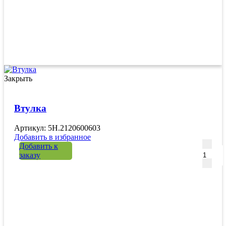
Закрыть
Втулка
Артикул: 5H.2120600603
Добавить в избранное
Количе
Добавить к
заказу