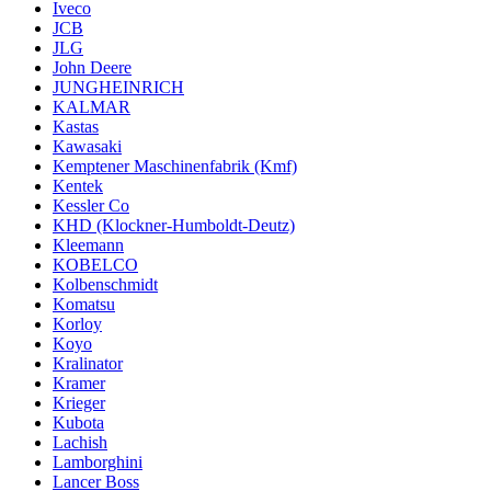
Iveco
JCB
JLG
John Deere
JUNGHEINRICH
KALMAR
Kastas
Kawasaki
Kemptener Maschinenfabrik (Kmf)
Kentek
Kessler Co
KHD (Klockner-Humboldt-Deutz)
Kleemann
KOBELCO
Kolbenschmidt
Komatsu
Korloy
Koyo
Kralinator
Kramer
Krieger
Kubota
Lachish
Lamborghini
Lancer Boss