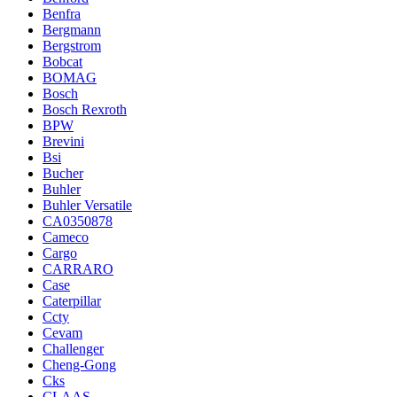
Benfra
Bergmann
Bergstrom
Bobcat
BOMAG
Bosch
Bosch Rexroth
BPW
Brevini
Bsi
Bucher
Buhler
Buhler Versatile
CA0350878
Cameco
Cargo
CARRARO
Case
Caterpillar
Ccty
Cevam
Challenger
Cheng-Gong
Cks
CLAAS