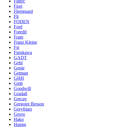
Filtrec
Fiori
Fleetguard
Flt
FODEN
Ford
Foredil
Fram
Franz Kleine
Fst
Furukawa
GADT
Gehl
Genie
Getman
GHH
Gmb
Goodwill
Gradall
Grecav
Gregoire Besson
Greyfriars
Grove
Hako
Hamm