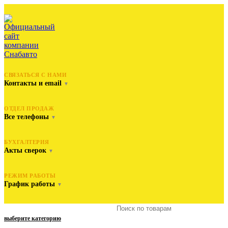
СВЯЗАТЬСЯ С НАМИ
Контакты и email
▼
ОТДЕЛ ПРОДАЖ
Все телефоны
▼
БУХГАЛТЕРИЯ
Акты сверок
▼
РЕЖИМ РАБОТЫ
График работы
▼
выберите категорию