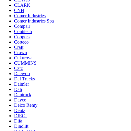
CLARK
CNH
Comer Industries
Comer Industries Spa
Compair
Contitech
Coopers
Corteco
Craft
Crown
Cukurova
CUMMINS
Czfz
Daewoo
Daf Trucks
Daimler
Dali
Dantruck
Dayco
Delco Remy
Deutz
DIECI
Difa
Dinolift