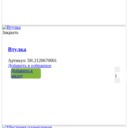
Закрыть
Втулка
Артикул: 5H.2120670001
Добавить в избранное
Количе
Добавить к
заказу