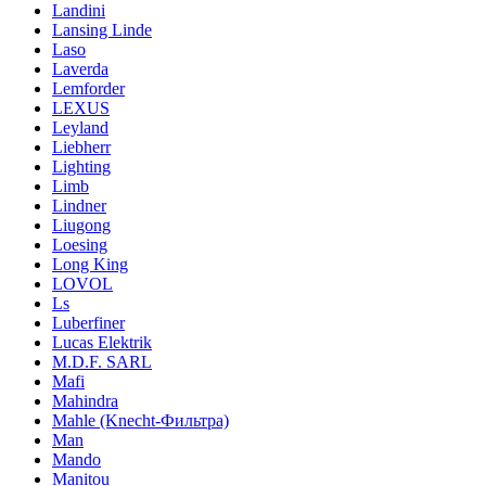
Landini
Lansing Linde
Laso
Laverda
Lemforder
LEXUS
Leyland
Liebherr
Lighting
Limb
Lindner
Liugong
Loesing
Long King
LOVOL
Ls
Luberfiner
Lucas Elektrik
M.D.F. SARL
Mafi
Mahindra
Mahle (Knecht-Фильтра)
Man
Mando
Manitou