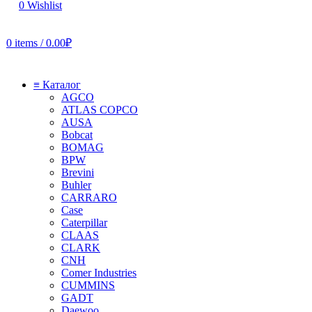
0
Wishlist
0
items
/
0.00
₽
≡ Каталог
AGCO
ATLAS COPCO
AUSA
Bobcat
BOMAG
BPW
Brevini
Buhler
CARRARO
Case
Caterpillar
CLAAS
CLARK
CNH
Comer Industries
CUMMINS
GADT
Daewoo