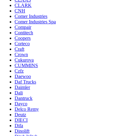
CLARK
CNH
Comer Industries
Comer Industries Spa
Compair
Contitech
Coopers
Corteco
Craft
Crown
Cukurova
CUMMINS
Czfz
Daewoo
Daf Trucks
Daimler
Dali
Dantruck
Dayco
Delco Remy
Deutz
DIECI
Difa
Dinolift