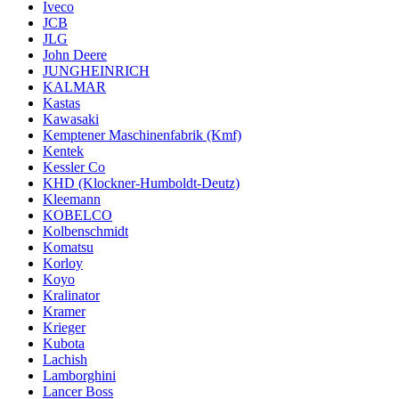
Iveco
JCB
JLG
John Deere
JUNGHEINRICH
KALMAR
Kastas
Kawasaki
Kemptener Maschinenfabrik (Kmf)
Kentek
Kessler Co
KHD (Klockner-Humboldt-Deutz)
Kleemann
KOBELCO
Kolbenschmidt
Komatsu
Korloy
Koyo
Kralinator
Kramer
Krieger
Kubota
Lachish
Lamborghini
Lancer Boss