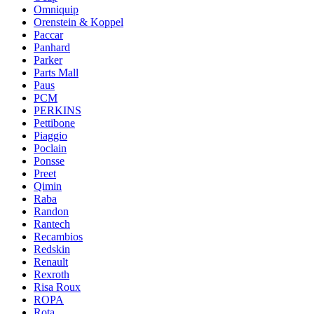
Omniquip
Orenstein & Koppel
Paccar
Panhard
Parker
Parts Mall
Paus
PCM
PERKINS
Pettibone
Piaggio
Poclain
Ponsse
Preet
Qimin
Raba
Randon
Rantech
Recambios
Redskin
Renault
Rexroth
Risa Roux
ROPA
Rota