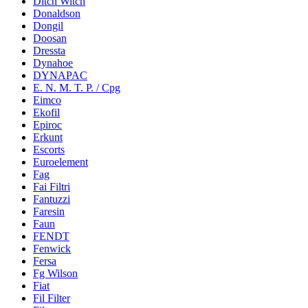
Ditch Witch
Donaldson
Dongil
Doosan
Dressta
Dynahoe
DYNAPAC
E. N. M. T. P. / Cpg
Eimco
Ekofil
Epiroc
Erkunt
Escorts
Euroelement
Fag
Fai Filtri
Fantuzzi
Faresin
Faun
FENDT
Fenwick
Fersa
Fg Wilson
Fiat
Fil Filter