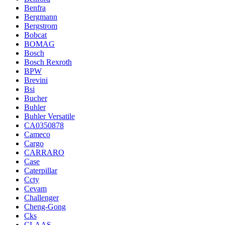
Benfra
Bergmann
Bergstrom
Bobcat
BOMAG
Bosch
Bosch Rexroth
BPW
Brevini
Bsi
Bucher
Buhler
Buhler Versatile
CA0350878
Cameco
Cargo
CARRARO
Case
Caterpillar
Ccty
Cevam
Challenger
Cheng-Gong
Cks
CLAAS