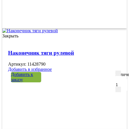
Закрыть
Наконечник тяги рулевой
Артикул: 11428790
Добавить в избранное
Добавить к
Количе
заказу