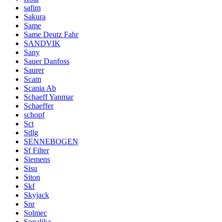
safim
Sakura
Same
Same Deutz Fahr
SANDVIK
Sany
Sauer Danfoss
Saurer
Scam
Scania Ab
Schaeff Yanmar
Schaeffer
schopf
Sct
Sdlg
SENNEBOGEN
Sf Filter
Siemens
Sisu
Siton
Skf
Skyjack
Snr
Solmec
Sonalika