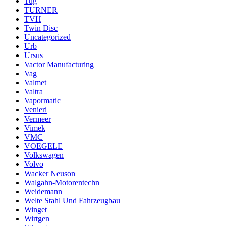
Tug
TURNER
TVH
Twin Disc
Uncategorized
Urb
Ursus
Vactor Manufacturing
Vag
Valmet
Valtra
Vapormatic
Venieri
Vermeer
Vimek
VMC
VOEGELE
Volkswagen
Volvo
Wacker Neuson
Walgahn-Motorentechn
Weidemann
Welte Stahl Und Fahrzeugbau
Winget
Wirtgen