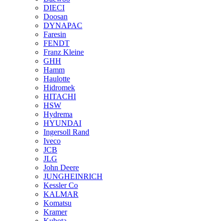
DIECI
Doosan
DYNAPAC
Faresin
FENDT
Franz Kleine
GHH
Hamm
Haulotte
Hidromek
HITACHI
HSW
Hydrema
HYUNDAI
Ingersoll Rand
Iveco
JCB
JLG
John Deere
JUNGHEINRICH
Kessler Co
KALMAR
Komatsu
Kramer
Kubota