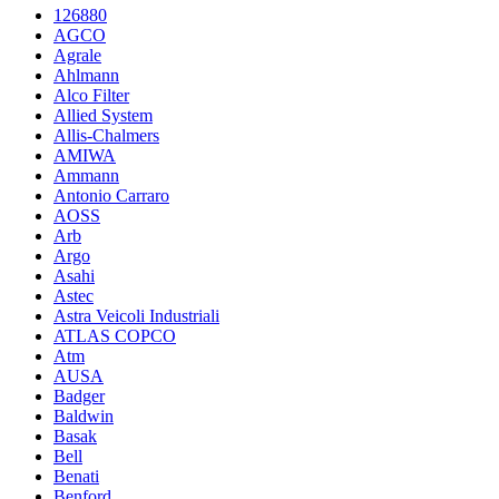
126880
AGCO
Agrale
Ahlmann
Alco Filter
Allied System
Allis-Chalmers
AMIWA
Ammann
Antonio Carraro
AOSS
Arb
Argo
Asahi
Astec
Astra Veicoli Industriali
ATLAS COPCO
Atm
AUSA
Badger
Baldwin
Basak
Bell
Benati
Benford