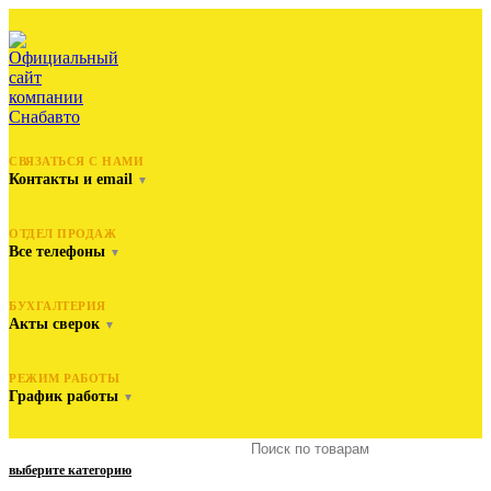
СВЯЗАТЬСЯ С НАМИ
Контакты и email
▼
ОТДЕЛ ПРОДАЖ
Все телефоны
▼
БУХГАЛТЕРИЯ
Акты сверок
▼
РЕЖИМ РАБОТЫ
График работы
▼
выберите категорию