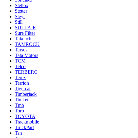
Stellox
Stetter
Steyr
Still
SULLAIR
Sure Filter
Takeuchi
TAMROCK
Tarsus
Tata Motors
TCM
Telco
TERBERG
Terex
Terrion
Tigercat
Timberjack
Timken
Tmb
Toro
TOYOTA
Trackmobile
TruckPart
Tsn