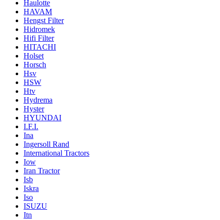
Haulotte
HAVAM
Hengst Filter
Hidromek
Hifi Filter
HITACHI
Holset
Horsch
Hsv
HSW
Htv
Hydrema
Hyster
HYUNDAI
I.F.I.
Ina
Ingersoll Rand
International Tractors
Iow
Iran Tractor
Isb
Iskra
Iso
ISUZU
Itn