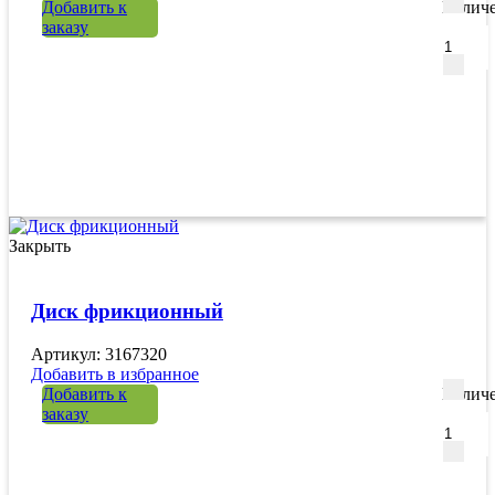
Добавить к
Количе
заказу
Закрыть
Диск фрикционный
Артикул: 3167320
Добавить в избранное
Добавить к
Количе
заказу