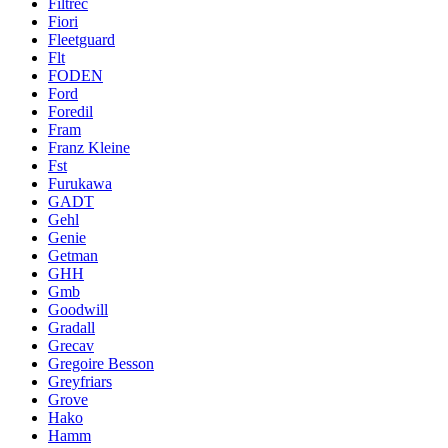
Filtrec
Fiori
Fleetguard
Flt
FODEN
Ford
Foredil
Fram
Franz Kleine
Fst
Furukawa
GADT
Gehl
Genie
Getman
GHH
Gmb
Goodwill
Gradall
Grecav
Gregoire Besson
Greyfriars
Grove
Hako
Hamm