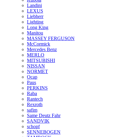
Landini
LEXUS
Liebherr
Lighting
Long King
Manitou
MASSEY FERGUSON
McCormick
Mercedes Benz
MERLO
MITSUBISHI
NISSAN
NORMET
Ocap
Paus
PERKINS
Raba
Rantech
Rexroth
safim
Same Deutz Fahr
SANDVIK
schopf
SENNEBOGEN