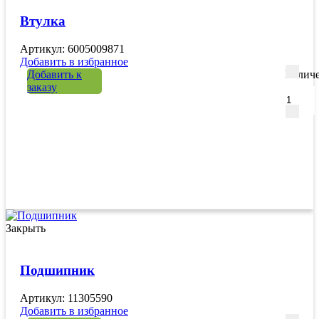
Втулка
Артикул: 6005009871
Добавить в избранное
Добавить к
Количе
заказу
Закрыть
Подшипник
Артикул: 11305590
Добавить в избранное