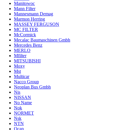
Manitowoc
Mann Filter
Mannesmann Demag
Marmon Herring
MASSEY FERGUSON
MC FILTER
McCormick
Mecalac Baumaschinen Gmbh
Mercedes Benz
MERLO
Mfilter
MITSUBISHI
Moxy
Mst
Multicar
Nacco Group
Neoplan Bus Gmbh
Nis
NISSAN
No Name
Nok
NORMET
Nsk
NTN
Ocap