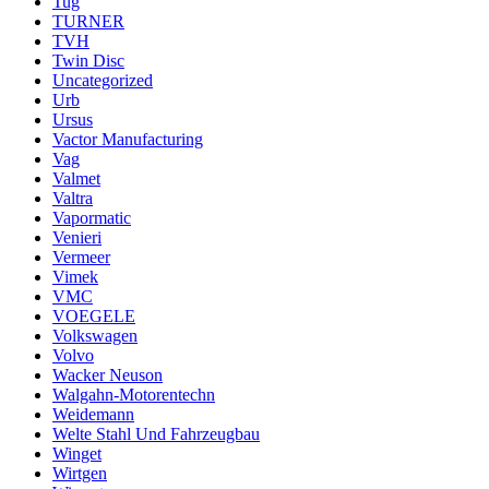
Tug
TURNER
TVH
Twin Disc
Uncategorized
Urb
Ursus
Vactor Manufacturing
Vag
Valmet
Valtra
Vapormatic
Venieri
Vermeer
Vimek
VMC
VOEGELE
Volkswagen
Volvo
Wacker Neuson
Walgahn-Motorentechn
Weidemann
Welte Stahl Und Fahrzeugbau
Winget
Wirtgen