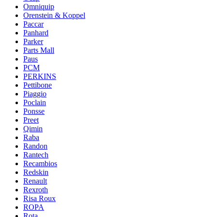
Omniquip
Orenstein & Koppel
Paccar
Panhard
Parker
Parts Mall
Paus
PCM
PERKINS
Pettibone
Piaggio
Poclain
Ponsse
Preet
Qimin
Raba
Randon
Rantech
Recambios
Redskin
Renault
Rexroth
Risa Roux
ROPA
Rota