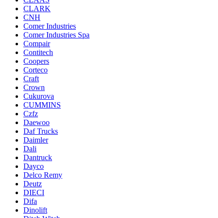
CLARK
CNH
Comer Industries
Comer Industries Spa
Compair
Contitech
Coopers
Corteco
Craft
Crown
Cukurova
CUMMINS
Czfz
Daewoo
Daf Trucks
Daimler
Dali
Dantruck
Dayco
Delco Remy
Deutz
DIECI
Difa
Dinolift