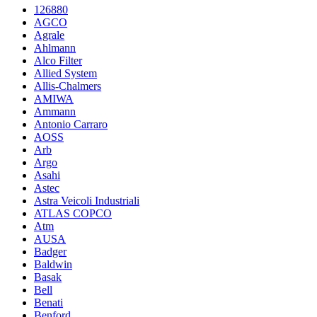
126880
AGCO
Agrale
Ahlmann
Alco Filter
Allied System
Allis-Chalmers
AMIWA
Ammann
Antonio Carraro
AOSS
Arb
Argo
Asahi
Astec
Astra Veicoli Industriali
ATLAS COPCO
Atm
AUSA
Badger
Baldwin
Basak
Bell
Benati
Benford