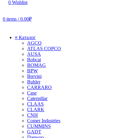
0
Wishlist
0
items
/
0.00
₽
≡ Каталог
AGCO
ATLAS COPCO
AUSA
Bobcat
BOMAG
BPW
Brevini
Buhler
CARRARO
Case
Caterpillar
CLAAS
CLARK
CNH
Comer Industries
CUMMINS
GADT
Daewoo