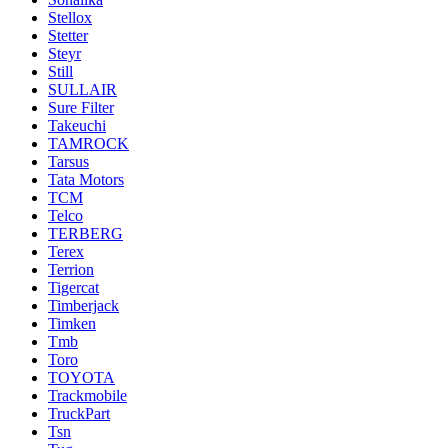
Stellox
Stetter
Steyr
Still
SULLAIR
Sure Filter
Takeuchi
TAMROCK
Tarsus
Tata Motors
TCM
Telco
TERBERG
Terex
Terrion
Tigercat
Timberjack
Timken
Tmb
Toro
TOYOTA
Trackmobile
TruckPart
Tsn