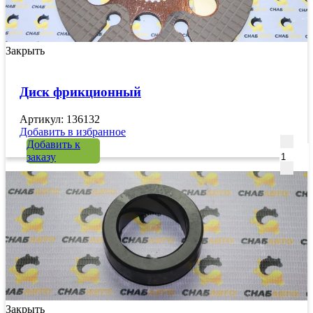
Закрыть
Диск фрикционный
Артикул: 136132
Добавить в избранное
Количе
Добавить к
заказу
Закрыть