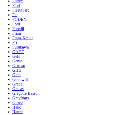
Filtrec
Fiori
Fleetguard
Flt
FODEN
Ford
Foredil
Fram
Franz Kleine
Fst
Furukawa
GADT
Gehl
Genie
Getman
GHH
Gmb
Goodwill
Gradall
Grecav
Gregoire Besson
Greyfriars
Grove
Hako
Hamm