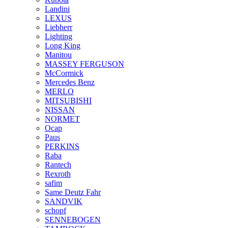
Landini
LEXUS
Liebherr
Lighting
Long King
Manitou
MASSEY FERGUSON
McCormick
Mercedes Benz
MERLO
MITSUBISHI
NISSAN
NORMET
Ocap
Paus
PERKINS
Raba
Rantech
Rexroth
safim
Same Deutz Fahr
SANDVIK
schopf
SENNEBOGEN