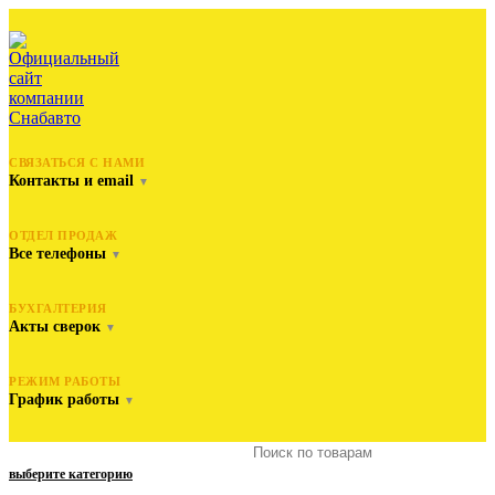
СВЯЗАТЬСЯ С НАМИ
Контакты и email
▼
ОТДЕЛ ПРОДАЖ
Все телефоны
▼
БУХГАЛТЕРИЯ
Акты сверок
▼
РЕЖИМ РАБОТЫ
График работы
▼
выберите категорию