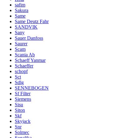
safim
Sakura
Same
Same Deutz Fahr
SANDVIK
Sany
Sauer Danfoss
Saurer
Scam
Scania Ab
Schaeff Yanmar
Schaeffer
schopf
Sct
Sdlg
SENNEBOGEN
Sf Filter
Siemens
Sisu
Siton
Skf
Skyjack
Snr
Solmec
Sonalika