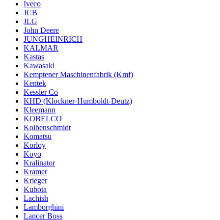
Iveco
JCB
JLG
John Deere
JUNGHEINRICH
KALMAR
Kastas
Kawasaki
Kemptener Maschinenfabrik (Kmf)
Kentek
Kessler Co
KHD (Klockner-Humboldt-Deutz)
Kleemann
KOBELCO
Kolbenschmidt
Komatsu
Korloy
Koyo
Kralinator
Kramer
Krieger
Kubota
Lachish
Lamborghini
Lancer Boss