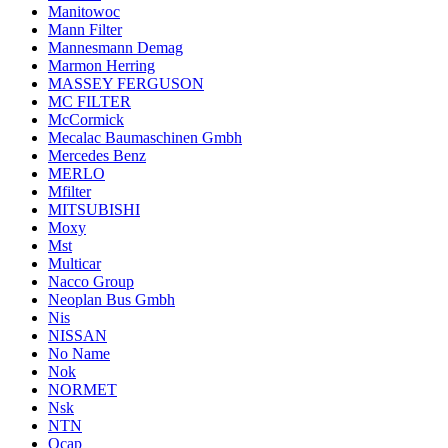
Manitowoc
Mann Filter
Mannesmann Demag
Marmon Herring
MASSEY FERGUSON
MC FILTER
McCormick
Mecalac Baumaschinen Gmbh
Mercedes Benz
MERLO
Mfilter
MITSUBISHI
Moxy
Mst
Multicar
Nacco Group
Neoplan Bus Gmbh
Nis
NISSAN
No Name
Nok
NORMET
Nsk
NTN
Ocap