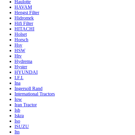
Haulotte
HAVAM
Hengst Filter
Hidromek
Hifi Filter
HITACHI
Holset
Horsch
Hsv
HSW
Htv
Hydrema
Hyster
HYUNDAI
I.F.I.
Ina
Ingersoll Rand
International Tractors
Iow
Iran Tractor
Isb
Iskra
Iso
ISUZU
Itn