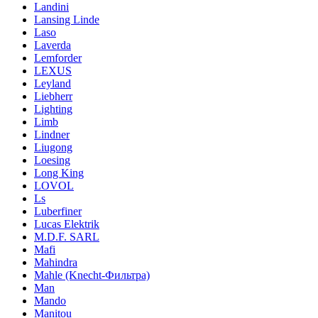
Landini
Lansing Linde
Laso
Laverda
Lemforder
LEXUS
Leyland
Liebherr
Lighting
Limb
Lindner
Liugong
Loesing
Long King
LOVOL
Ls
Luberfiner
Lucas Elektrik
M.D.F. SARL
Mafi
Mahindra
Mahle (Knecht-Фильтра)
Man
Mando
Manitou