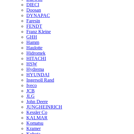
DIECI
Doosan
DYNAPAC
Faresin
FENDT
Franz Kleine
GHH
Hamm
Haulotte
Hidromek
HITACHI
HSW
Hydrema
HYUNDAI
Ingersoll Rand
Iveco
JCB
JLG
John Deere
JUNGHEINRICH
Kessler Co
KALMAR
Komatsu
Kramer
Kubota