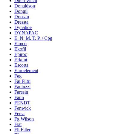
Ditch Witch
Donaldson
Dongil
Doosan
Dressta
Dynahoe
DYNAPAC
E. N. M. T. P. / Cpg
Eimco
Ekofil
Epiroc
Erkunt
Escorts
Euroelement
Fag
Fai Filtri
Fantuzzi
Faresin
Faun
FENDT
Fenwick
Fersa
Fg Wilson
Fiat
Fil Filter