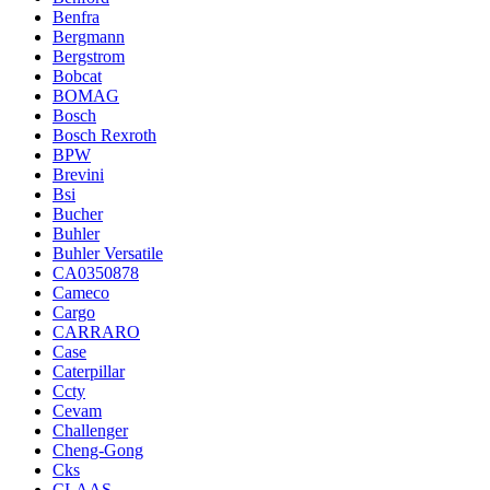
Benfra
Bergmann
Bergstrom
Bobcat
BOMAG
Bosch
Bosch Rexroth
BPW
Brevini
Bsi
Bucher
Buhler
Buhler Versatile
CA0350878
Cameco
Cargo
CARRARO
Case
Caterpillar
Ccty
Cevam
Challenger
Cheng-Gong
Cks
CLAAS