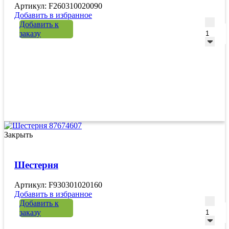
Артикул: F260310020090
Добавить в избранное
Количе
Добавить к
заказу
Закрыть
Шестерня
Артикул: F930301020160
Добавить в избранное
Количе
Добавить к
заказу