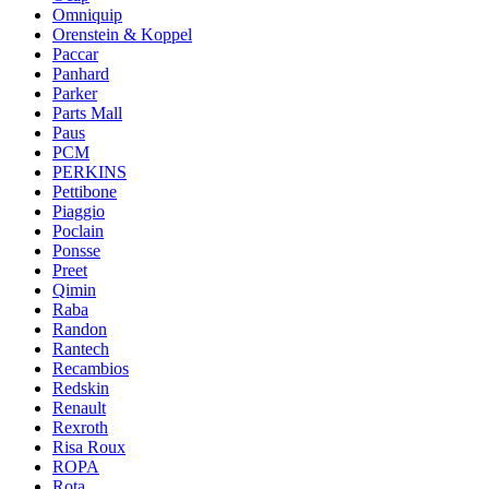
Omniquip
Orenstein & Koppel
Paccar
Panhard
Parker
Parts Mall
Paus
PCM
PERKINS
Pettibone
Piaggio
Poclain
Ponsse
Preet
Qimin
Raba
Randon
Rantech
Recambios
Redskin
Renault
Rexroth
Risa Roux
ROPA
Rota