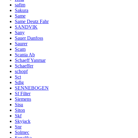
safim
Sakura
Same
Same Deutz Fahr
SANDVIK
Sany
Sauer Danfoss
Saurer
Scam
Scania Ab
Schaeff Yanmar
Schaeffer
schopf
Sct
Sdlg
SENNEBOGEN
Sf Filter
Siemens
Sisu
Siton
Skf
Skyjack
Snr
Solmec
Sonalika