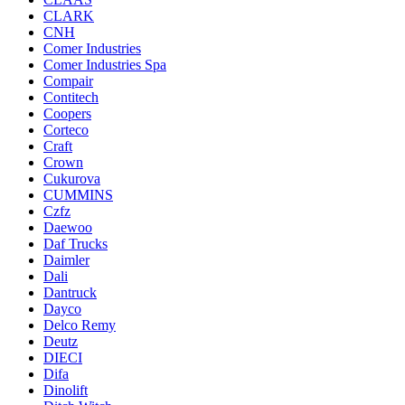
CLARK
CNH
Comer Industries
Comer Industries Spa
Compair
Contitech
Coopers
Corteco
Craft
Crown
Cukurova
CUMMINS
Czfz
Daewoo
Daf Trucks
Daimler
Dali
Dantruck
Dayco
Delco Remy
Deutz
DIECI
Difa
Dinolift