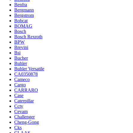
Benfra
Bergmann
Bergstrom
Bobcat
BOMAG
Bosch
Bosch Rexroth
BPW
Brevini
Bsi
Bucher
Buhler
Buhler Versatile
CA0350878
Cameco
Cargo
CARRARO
Case
Caterpillar
Ccty
Cevam
Challenger
Cheng-Gong
Cks
CLAAS