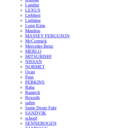
Landini
LEXUS
Liebherr
Lighting
Long King
Manitou
MASSEY FERGUSON
McCormick
Mercedes Benz
MERLO
MITSUBISHI
NISSAN
NORMET
Ocap
Paus
PERKINS
Raba
Rantech
Rexroth
safim
Same Deutz Fahr
SANDVIK
schopf
SENNEBOGEN