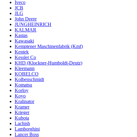
Iveco
JCB
JLG
John Deere
JUNGHEINRICH
KALMAR
Kastas
Kawasaki
Kemptener Maschinenfabrik (Kmf)
Kentek
Kessler Co
KHD (Klockner-Humboldt-Deutz)
Kleemann
KOBELCO
Kolbenschmidt
Komatsu
Korloy
Koyo
Kralinator
Kramer
Krieger
Kubota
Lachish
Lamborghini
Lancer Boss