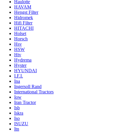
Haulotte
HAVAM
Hengst Filter
Hidromek
Hifi Filter
HITACHI
Holset
Horsch
Hsv
HSW
Htv
Hydrema
Hyster
HYUNDAI
I.F.I.
Ina
Ingersoll Rand
International Tractors
Iow
Iran Tractor
Isb
Iskra
Iso
ISUZU
Itn