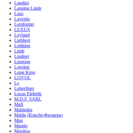
Landini
Lansing Linde
Laso
Laverda
Lemforder
LEXUS
Leyland
Liebherr
Lighting
Limb
Lindner
Liugong
Loesing
Long King
LOVOL
Ls
Luberfiner
Lucas Elektrik
M.D.F. SARL
Mafi
Mahindra
Mahle (Knecht-Фильтра)
Man
Mando
Manitou