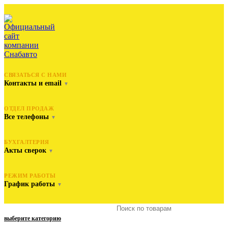
СВЯЗАТЬСЯ С НАМИ
Контакты и email
▼
ОТДЕЛ ПРОДАЖ
Все телефоны
▼
БУХГАЛТЕРИЯ
Акты сверок
▼
РЕЖИМ РАБОТЫ
График работы
▼
выберите категорию