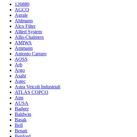
126880
AGCO
Agrale
Ahlmann
Alco Filter
Allied System
Allis-Chalmers
AMIWA
Ammann
Antonio Carraro
AOSS
Arb
Argo
Asahi
Astec
Astra Veicoli Industriali
ATLAS COPCO
Atm
AUSA
Badger
Baldwin
Basak
Bell
Benati
Benford