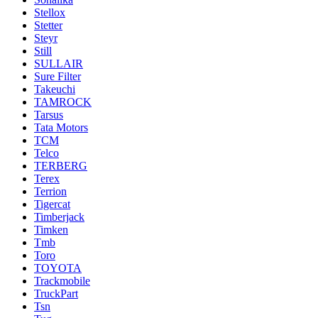
Stellox
Stetter
Steyr
Still
SULLAIR
Sure Filter
Takeuchi
TAMROCK
Tarsus
Tata Motors
TCM
Telco
TERBERG
Terex
Terrion
Tigercat
Timberjack
Timken
Tmb
Toro
TOYOTA
Trackmobile
TruckPart
Tsn