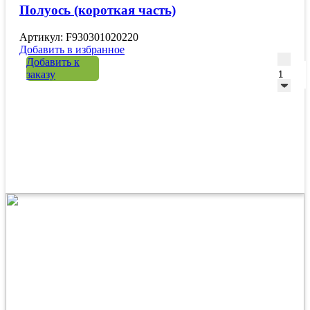
Полуось (короткая часть)
Артикул: F930301020220
Добавить в избранное
Количе
Добавить к
заказу