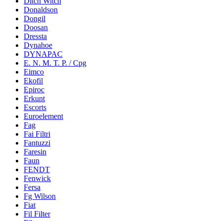
Ditch Witch
Donaldson
Dongil
Doosan
Dressta
Dynahoe
DYNAPAC
E. N. M. T. P. / Cpg
Eimco
Ekofil
Epiroc
Erkunt
Escorts
Euroelement
Fag
Fai Filtri
Fantuzzi
Faresin
Faun
FENDT
Fenwick
Fersa
Fg Wilson
Fiat
Fil Filter