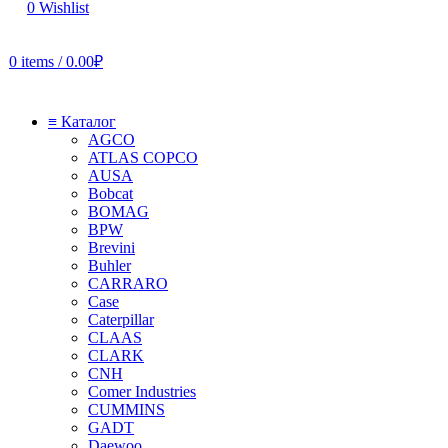
0
Wishlist
0
items
/
0.00
₽
≡ Каталог
AGCO
ATLAS COPCO
AUSA
Bobcat
BOMAG
BPW
Brevini
Buhler
CARRARO
Case
Caterpillar
CLAAS
CLARK
CNH
Comer Industries
CUMMINS
GADT
Daewoo