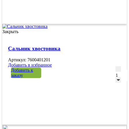
Закрыть
Сальник хвостовика
Артикул: 7600401201
Добавить в избранное
Количе
Добавить к
заказу