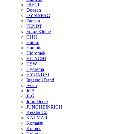
DIECI
Doosan
DYNAPAC
Faresin
FENDT
Franz Kleine
GHH
Hamm
Haulotte
Hidromek
HITACHI
HSW
Hydrema
HYUNDAI
Ingersoll Rand
Iveco
JCB
JLG
John Deere
JUNGHEINRICH
Kessler Co
KALMAR
Komatsu
Kramer
Kubota