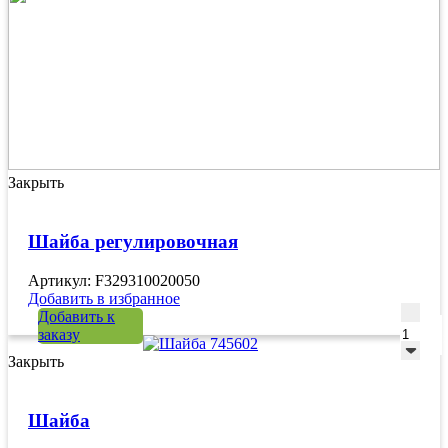
Закрыть
Шайба регулировочная
Артикул: F329310020050
Добавить в избранное
Количе
Добавить к
заказу
Закрыть
Шайба