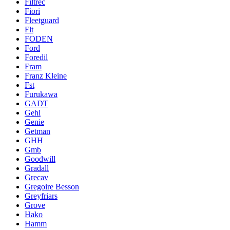
Filtrec
Fiori
Fleetguard
Flt
FODEN
Ford
Foredil
Fram
Franz Kleine
Fst
Furukawa
GADT
Gehl
Genie
Getman
GHH
Gmb
Goodwill
Gradall
Grecav
Gregoire Besson
Greyfriars
Grove
Hako
Hamm