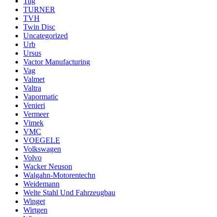
Tug
TURNER
TVH
Twin Disc
Uncategorized
Urb
Ursus
Vactor Manufacturing
Vag
Valmet
Valtra
Vapormatic
Venieri
Vermeer
Vimek
VMC
VOEGELE
Volkswagen
Volvo
Wacker Neuson
Walgahn-Motorentechn
Weidemann
Welte Stahl Und Fahrzeugbau
Winget
Wirtgen