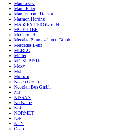
Manitowoc
Mann Filter
Mannesmann Demag
Marmon Herring
MASSEY FERGUSON
MC FILTER
McCormick
Mecalac Baumaschinen Gmbh
Mercedes Benz
MERLO
Mfilter
MITSUBISHI
Moxy
Mst
Multicar
Nacco Group
Neoplan Bus Gmbh
Nis
NISSAN
No Name
Nok
NORMET
Nsk
NTN
Ocap