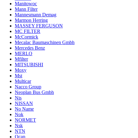
Manitowoc
Mann Filter
Mannesmann Demag
Marmon Herring
MASSEY FERGUSON
MC FILTER
McCormick
Mecalac Baumaschinen Gmbh
Mercedes Benz
MERLO
Mfilter
MITSUBISHI
Moxy
Mst
Multicar
Nacco Group
Neoplan Bus Gmbh
Nis
NISSAN
No Name
Nok
NORMET
Nsk
NTN
Ocap