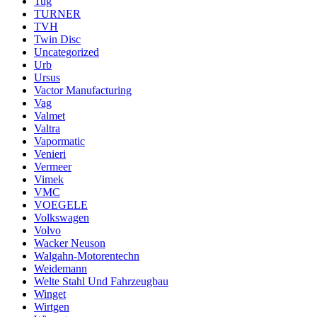
Tug
TURNER
TVH
Twin Disc
Uncategorized
Urb
Ursus
Vactor Manufacturing
Vag
Valmet
Valtra
Vapormatic
Venieri
Vermeer
Vimek
VMC
VOEGELE
Volkswagen
Volvo
Wacker Neuson
Walgahn-Motorentechn
Weidemann
Welte Stahl Und Fahrzeugbau
Winget
Wirtgen