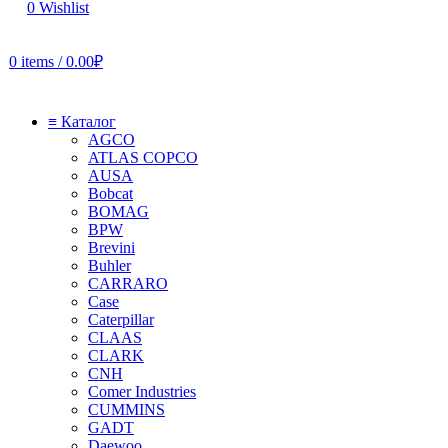
0
Wishlist
0
items
/
0.00
₽
≡ Каталог
AGCO
ATLAS COPCO
AUSA
Bobcat
BOMAG
BPW
Brevini
Buhler
CARRARO
Case
Caterpillar
CLAAS
CLARK
CNH
Comer Industries
CUMMINS
GADT
Daewoo