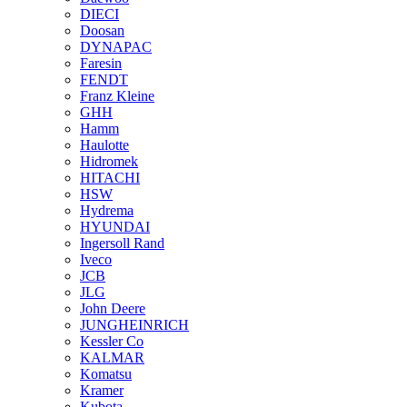
DIECI
Doosan
DYNAPAC
Faresin
FENDT
Franz Kleine
GHH
Hamm
Haulotte
Hidromek
HITACHI
HSW
Hydrema
HYUNDAI
Ingersoll Rand
Iveco
JCB
JLG
John Deere
JUNGHEINRICH
Kessler Co
KALMAR
Komatsu
Kramer
Kubota