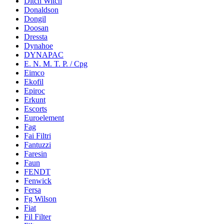
Ditch Witch
Donaldson
Dongil
Doosan
Dressta
Dynahoe
DYNAPAC
E. N. M. T. P. / Cpg
Eimco
Ekofil
Epiroc
Erkunt
Escorts
Euroelement
Fag
Fai Filtri
Fantuzzi
Faresin
Faun
FENDT
Fenwick
Fersa
Fg Wilson
Fiat
Fil Filter