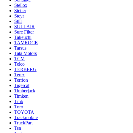
Stellox
Stetter
Steyr
Still
SULLAIR
Sure Filter
Takeuchi
TAMROCK
Tarsus
Tata Motors
TCM
Telco
TERBERG
Terex
Terrion
Tigercat
Timberjack
Timken
Tmb
Toro
TOYOTA
Trackmobile
TruckPart
Tsn