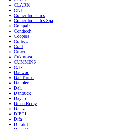
CLARK
CNH
Comer Industries
Comer Industries Spa
Compair
Contitech
Coopers
Corteco
Craft
Crown
Cukurova
CUMMINS
Czfz
Daewoo
Daf Trucks
Daimler
Dali
Dantruck
Dayco
Delco Remy
Deutz
DIECI
Difa
Dinolift