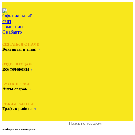
СВЯЗАТЬСЯ С НАМИ
Контакты и email
▼
ОТДЕЛ ПРОДАЖ
Все телефоны
▼
БУХГАЛТЕРИЯ
Акты сверок
▼
РЕЖИМ РАБОТЫ
График работы
▼
выберите категорию