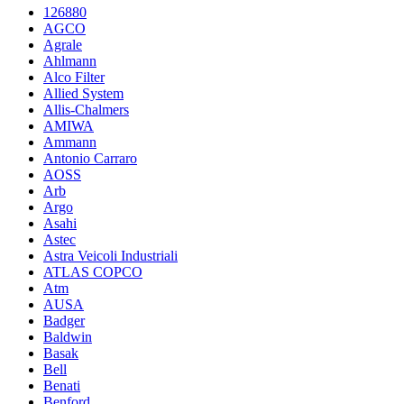
126880
AGCO
Agrale
Ahlmann
Alco Filter
Allied System
Allis-Chalmers
AMIWA
Ammann
Antonio Carraro
AOSS
Arb
Argo
Asahi
Astec
Astra Veicoli Industriali
ATLAS COPCO
Atm
AUSA
Badger
Baldwin
Basak
Bell
Benati
Benford