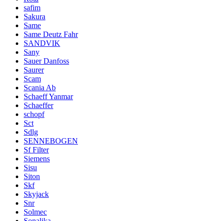
safim
Sakura
Same
Same Deutz Fahr
SANDVIK
Sany
Sauer Danfoss
Saurer
Scam
Scania Ab
Schaeff Yanmar
Schaeffer
schopf
Sct
Sdlg
SENNEBOGEN
Sf Filter
Siemens
Sisu
Siton
Skf
Skyjack
Snr
Solmec
Sonalika