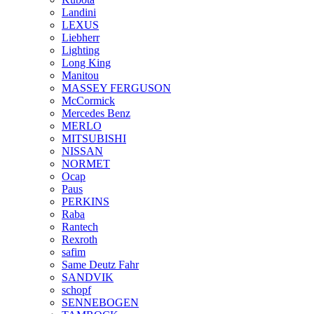
Landini
LEXUS
Liebherr
Lighting
Long King
Manitou
MASSEY FERGUSON
McCormick
Mercedes Benz
MERLO
MITSUBISHI
NISSAN
NORMET
Ocap
Paus
PERKINS
Raba
Rantech
Rexroth
safim
Same Deutz Fahr
SANDVIK
schopf
SENNEBOGEN