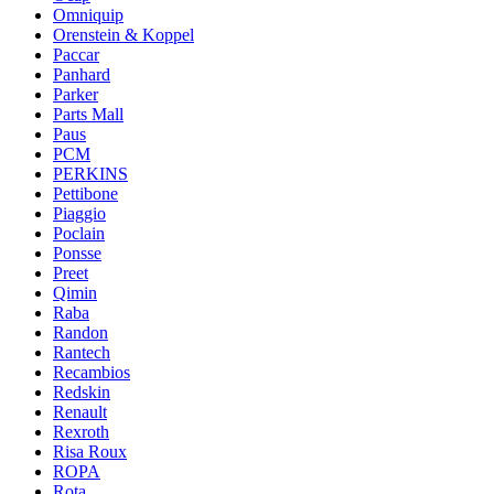
Omniquip
Orenstein & Koppel
Paccar
Panhard
Parker
Parts Mall
Paus
PCM
PERKINS
Pettibone
Piaggio
Poclain
Ponsse
Preet
Qimin
Raba
Randon
Rantech
Recambios
Redskin
Renault
Rexroth
Risa Roux
ROPA
Rota