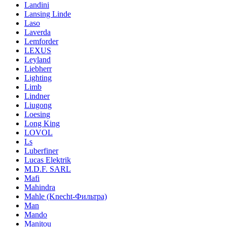
Landini
Lansing Linde
Laso
Laverda
Lemforder
LEXUS
Leyland
Liebherr
Lighting
Limb
Lindner
Liugong
Loesing
Long King
LOVOL
Ls
Luberfiner
Lucas Elektrik
M.D.F. SARL
Mafi
Mahindra
Mahle (Knecht-Фильтра)
Man
Mando
Manitou