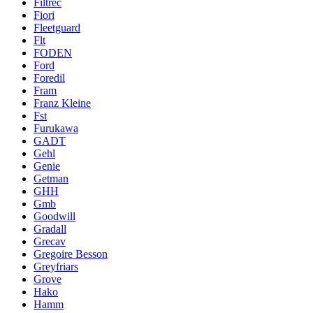
Filtrec
Fiori
Fleetguard
Flt
FODEN
Ford
Foredil
Fram
Franz Kleine
Fst
Furukawa
GADT
Gehl
Genie
Getman
GHH
Gmb
Goodwill
Gradall
Grecav
Gregoire Besson
Greyfriars
Grove
Hako
Hamm