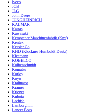
Iveco
JCB
JLG
John Deere
JUNGHEINRICH
KALMAR
Kastas
Kawasaki
Kemptener Maschinenfabrik (Kmf)
Kentek
Kessler Co
KHD (Klockner-Humboldt-Deutz)
Kleemann
KOBELCO
Kolbenschmidt
Komatsu
Korloy
Koyo
Kralinator
Kramer
Krieger
Kubota
Lachish
Lamborghini
Lancer Boss