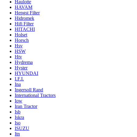
Haulotte
HAVAM
Hengst Filter
Hidromek
Hifi Filter
HITACHI
Holset
Horsch
Hsv
HSW
Htv
Hydrema
Hyster
HYUNDAI
I.F.I.
Ina
Ingersoll Rand
International Tractors
Iow
Iran Tractor
Isb
Iskra
Iso
ISUZU
Itn