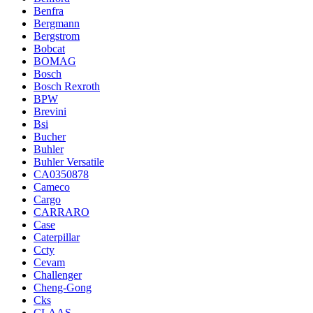
Benfra
Bergmann
Bergstrom
Bobcat
BOMAG
Bosch
Bosch Rexroth
BPW
Brevini
Bsi
Bucher
Buhler
Buhler Versatile
CA0350878
Cameco
Cargo
CARRARO
Case
Caterpillar
Ccty
Cevam
Challenger
Cheng-Gong
Cks
CLAAS