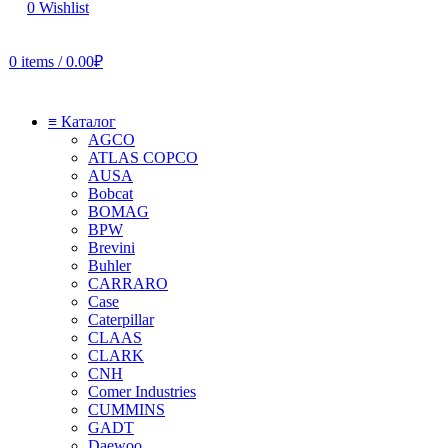
0
Wishlist
0
items
/
0.00
₽
≡ Каталог
AGCO
ATLAS COPCO
AUSA
Bobcat
BOMAG
BPW
Brevini
Buhler
CARRARO
Case
Caterpillar
CLAAS
CLARK
CNH
Comer Industries
CUMMINS
GADT
Daewoo