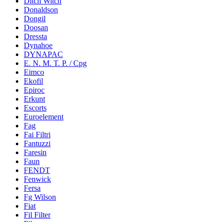
Ditch Witch
Donaldson
Dongil
Doosan
Dressta
Dynahoe
DYNAPAC
E. N. M. T. P. / Cpg
Eimco
Ekofil
Epiroc
Erkunt
Escorts
Euroelement
Fag
Fai Filtri
Fantuzzi
Faresin
Faun
FENDT
Fenwick
Fersa
Fg Wilson
Fiat
Fil Filter