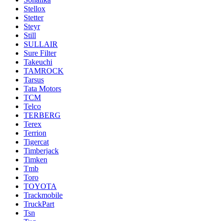
Stellox
Stetter
Steyr
Still
SULLAIR
Sure Filter
Takeuchi
TAMROCK
Tarsus
Tata Motors
TCM
Telco
TERBERG
Terex
Terrion
Tigercat
Timberjack
Timken
Tmb
Toro
TOYOTA
Trackmobile
TruckPart
Tsn