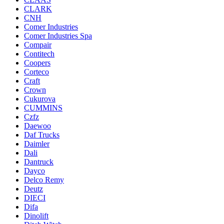
CLARK
CNH
Comer Industries
Comer Industries Spa
Compair
Contitech
Coopers
Corteco
Craft
Crown
Cukurova
CUMMINS
Czfz
Daewoo
Daf Trucks
Daimler
Dali
Dantruck
Dayco
Delco Remy
Deutz
DIECI
Difa
Dinolift