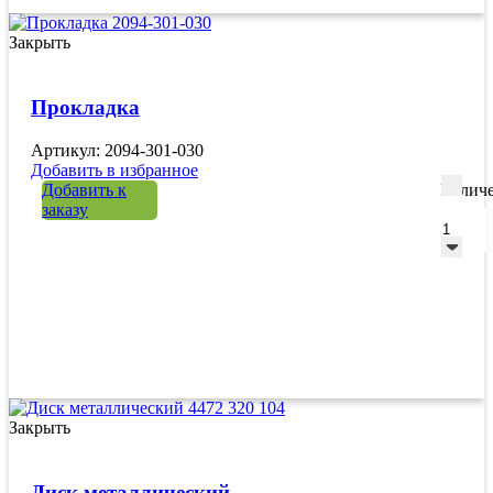
Закрыть
Прокладка
Артикул: 2094-301-030
Добавить в избранное
Добавить к
Количе
заказу
Закрыть
Диск металлический