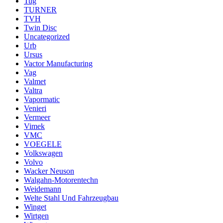
Tug
TURNER
TVH
Twin Disc
Uncategorized
Urb
Ursus
Vactor Manufacturing
Vag
Valmet
Valtra
Vapormatic
Venieri
Vermeer
Vimek
VMC
VOEGELE
Volkswagen
Volvo
Wacker Neuson
Walgahn-Motorentechn
Weidemann
Welte Stahl Und Fahrzeugbau
Winget
Wirtgen