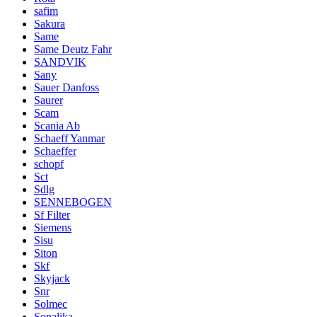
safim
Sakura
Same
Same Deutz Fahr
SANDVIK
Sany
Sauer Danfoss
Saurer
Scam
Scania Ab
Schaeff Yanmar
Schaeffer
schopf
Sct
Sdlg
SENNEBOGEN
Sf Filter
Siemens
Sisu
Siton
Skf
Skyjack
Snr
Solmec
Sonalika