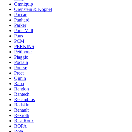
Omniquip
Orenstein & Koppel
Paccar
Panhard
Parker
Parts Mall
Paus
PCM
PERKINS
Pettibone
Piaggio
Poclain
Ponsse
Preet
Qimin
Raba
Randon
Rantech
Recambios
Redskin
Renault
Rexroth
Risa Roux
ROPA
Rota