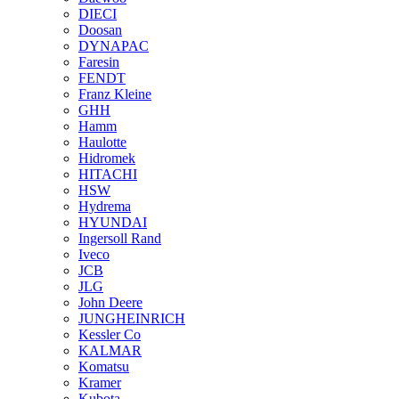
DIECI
Doosan
DYNAPAC
Faresin
FENDT
Franz Kleine
GHH
Hamm
Haulotte
Hidromek
HITACHI
HSW
Hydrema
HYUNDAI
Ingersoll Rand
Iveco
JCB
JLG
John Deere
JUNGHEINRICH
Kessler Co
KALMAR
Komatsu
Kramer
Kubota