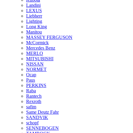
Landini
LEXUS
Liebherr
Lighting
Long King
Manitou
MASSEY FERGUSON
McCormick
Mercedes Benz
MERLO
MITSUBISHI
NISSAN
NORMET
Ocap
Paus
PERKINS
Raba
Rantech
Rexroth
safim
Same Deutz Fahr
SANDVIK
schopf
SENNEBOGEN