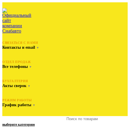
СВЯЗАТЬСЯ С НАМИ
Контакты и email
▼
ОТДЕЛ ПРОДАЖ
Все телефоны
▼
БУХГАЛТЕРИЯ
Акты сверок
▼
РЕЖИМ РАБОТЫ
График работы
▼
выберите категорию