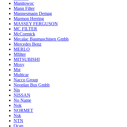
Manitowoc
Mann Filter
Mannesmann Demag
Marmon Herring
MASSEY FERGUSON
MC FILTER
McCormick
Mecalac Baumaschinen Gmbh
Mercedes Benz
MERLO
Mfilter
MITSUBISHI
Moxy
Mst
Multicar
Nacco Group
Neoplan Bus Gmbh
Nis
NISSAN
No Name
Nok
NORMET
Nsk
NTN
Ocap