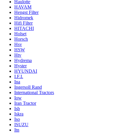
Haulotte
HAVAM
Hengst Filter
Hidromek
Hifi Filter
HITACHI
Holset
Horsch
Hsv
HSW
Htv
Hydrema
Hyster
HYUNDAI
I.F.I.
Ina
Ingersoll Rand
International Tractors
Iow
Iran Tractor
Isb
Iskra
Iso
ISUZU
Itn