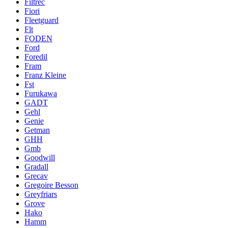
Filtrec
Fiori
Fleetguard
Flt
FODEN
Ford
Foredil
Fram
Franz Kleine
Fst
Furukawa
GADT
Gehl
Genie
Getman
GHH
Gmb
Goodwill
Gradall
Grecav
Gregoire Besson
Greyfriars
Grove
Hako
Hamm