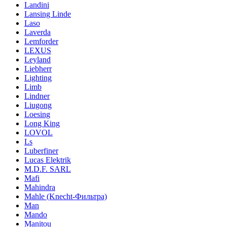
Landini
Lansing Linde
Laso
Laverda
Lemforder
LEXUS
Leyland
Liebherr
Lighting
Limb
Lindner
Liugong
Loesing
Long King
LOVOL
Ls
Luberfiner
Lucas Elektrik
M.D.F. SARL
Mafi
Mahindra
Mahle (Knecht-Фильтра)
Man
Mando
Manitou