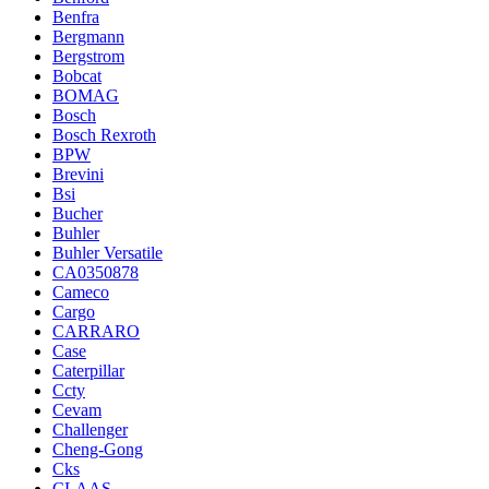
Benfra
Bergmann
Bergstrom
Bobcat
BOMAG
Bosch
Bosch Rexroth
BPW
Brevini
Bsi
Bucher
Buhler
Buhler Versatile
CA0350878
Cameco
Cargo
CARRARO
Case
Caterpillar
Ccty
Cevam
Challenger
Cheng-Gong
Cks
CLAAS