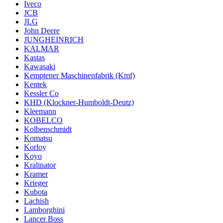
Iveco
JCB
JLG
John Deere
JUNGHEINRICH
KALMAR
Kastas
Kawasaki
Kemptener Maschinenfabrik (Kmf)
Kentek
Kessler Co
KHD (Klockner-Humboldt-Deutz)
Kleemann
KOBELCO
Kolbenschmidt
Komatsu
Korloy
Koyo
Kralinator
Kramer
Krieger
Kubota
Lachish
Lamborghini
Lancer Boss