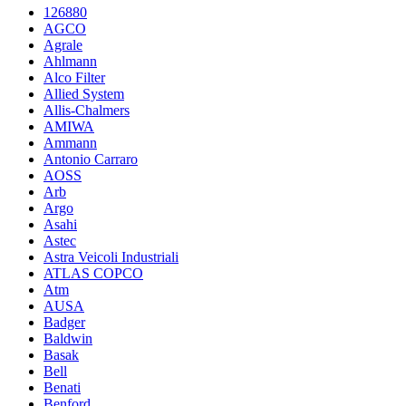
126880
AGCO
Agrale
Ahlmann
Alco Filter
Allied System
Allis-Chalmers
AMIWA
Ammann
Antonio Carraro
AOSS
Arb
Argo
Asahi
Astec
Astra Veicoli Industriali
ATLAS COPCO
Atm
AUSA
Badger
Baldwin
Basak
Bell
Benati
Benford