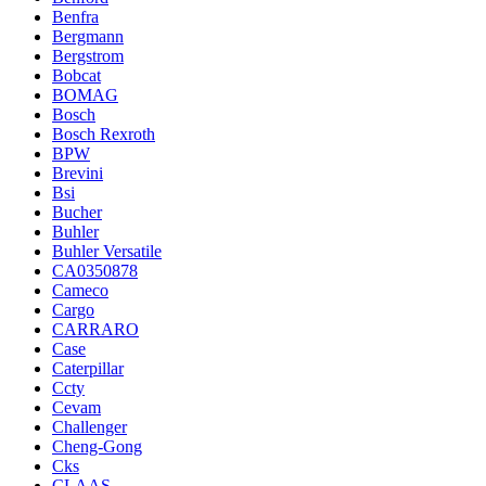
Benfra
Bergmann
Bergstrom
Bobcat
BOMAG
Bosch
Bosch Rexroth
BPW
Brevini
Bsi
Bucher
Buhler
Buhler Versatile
CA0350878
Cameco
Cargo
CARRARO
Case
Caterpillar
Ccty
Cevam
Challenger
Cheng-Gong
Cks
CLAAS