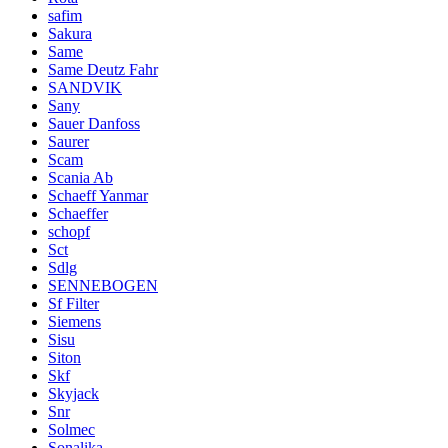
safim
Sakura
Same
Same Deutz Fahr
SANDVIK
Sany
Sauer Danfoss
Saurer
Scam
Scania Ab
Schaeff Yanmar
Schaeffer
schopf
Sct
Sdlg
SENNEBOGEN
Sf Filter
Siemens
Sisu
Siton
Skf
Skyjack
Snr
Solmec
Sonalika