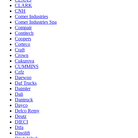
CLARK
CNH
Comer Industries
Comer Industries Spa
Compair
Contitech
Coopers
Corteco
Craft
Crown
Cukurova
CUMMINS
Czfz
Daewoo
Daf Trucks
Daimler
Dali
Dantruck
Dayco
Delco Remy
Deutz
DIECI
Difa
Dinolift