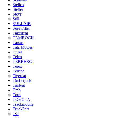
Stellox
Stetter
Steyr
Still
SULLAIR
Sure Filter
Takeuchi
TAMROCK
Tarsus
Tata Motors
TCM
Telco
TERBERG
Terex
Terrion
Tigercat
Timberjack
Timken
Tmb
Toro
TOYOTA
Trackmobile
TruckPart
Tsn