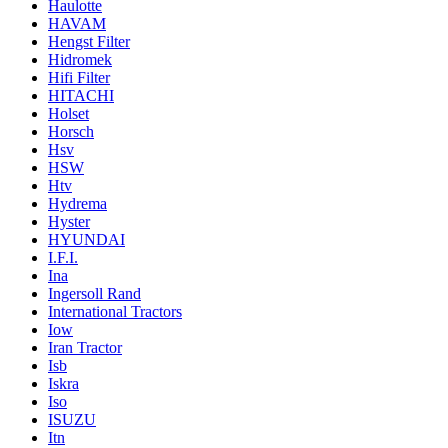
Haulotte
HAVAM
Hengst Filter
Hidromek
Hifi Filter
HITACHI
Holset
Horsch
Hsv
HSW
Htv
Hydrema
Hyster
HYUNDAI
I.F.I.
Ina
Ingersoll Rand
International Tractors
Iow
Iran Tractor
Isb
Iskra
Iso
ISUZU
Itn