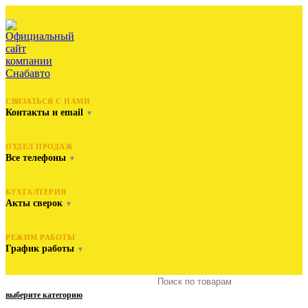
СВЯЗАТЬСЯ С НАМИ
Контакты и email
▼
ОТДЕЛ ПРОДАЖ
Все телефоны
▼
БУХГАЛТЕРИЯ
Акты сверок
▼
РЕЖИМ РАБОТЫ
График работы
▼
выберите категорию