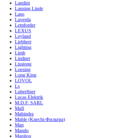
Landini
Lansing Linde
Laso
Laverda
Lemforder
LEXUS
Leyland
Liebherr
Lighting
Limb
Lindner
Liugong
Loesing
Long King
LOVOL
Ls
Luberfiner
Lucas Elektrik
M.D.F. SARL
Mafi
Mahindra
Mahle (Knecht-Фильтра)
Man
Mando
Manitou