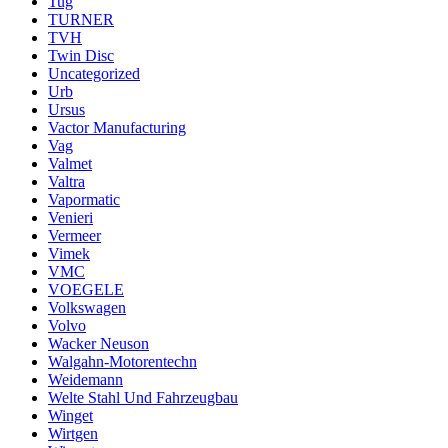
Tug
TURNER
TVH
Twin Disc
Uncategorized
Urb
Ursus
Vactor Manufacturing
Vag
Valmet
Valtra
Vapormatic
Venieri
Vermeer
Vimek
VMC
VOEGELE
Volkswagen
Volvo
Wacker Neuson
Walgahn-Motorentechn
Weidemann
Welte Stahl Und Fahrzeugbau
Winget
Wirtgen