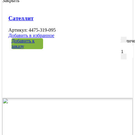
Закрыть
Сателлит
Артикул: 4475-319-095
Добавить в избранное
Добавить к
Количе
заказу