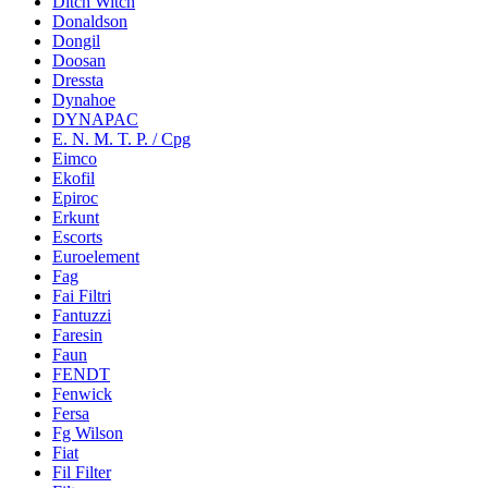
Ditch Witch
Donaldson
Dongil
Doosan
Dressta
Dynahoe
DYNAPAC
E. N. M. T. P. / Cpg
Eimco
Ekofil
Epiroc
Erkunt
Escorts
Euroelement
Fag
Fai Filtri
Fantuzzi
Faresin
Faun
FENDT
Fenwick
Fersa
Fg Wilson
Fiat
Fil Filter