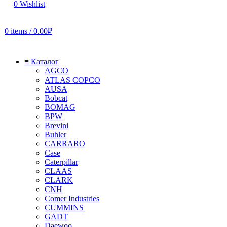
0
Wishlist
0
items
/
0.00
₽
≡ Каталог
AGCO
ATLAS COPCO
AUSA
Bobcat
BOMAG
BPW
Brevini
Buhler
CARRARO
Case
Caterpillar
CLAAS
CLARK
CNH
Comer Industries
CUMMINS
GADT
Daewoo