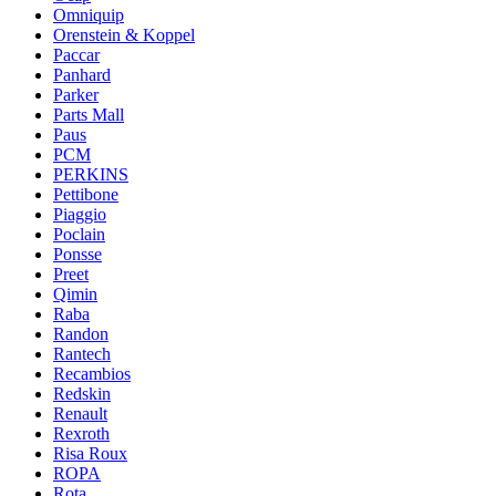
Omniquip
Orenstein & Koppel
Paccar
Panhard
Parker
Parts Mall
Paus
PCM
PERKINS
Pettibone
Piaggio
Poclain
Ponsse
Preet
Qimin
Raba
Randon
Rantech
Recambios
Redskin
Renault
Rexroth
Risa Roux
ROPA
Rota