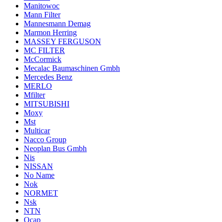
Manitowoc
Mann Filter
Mannesmann Demag
Marmon Herring
MASSEY FERGUSON
MC FILTER
McCormick
Mecalac Baumaschinen Gmbh
Mercedes Benz
MERLO
Mfilter
MITSUBISHI
Moxy
Mst
Multicar
Nacco Group
Neoplan Bus Gmbh
Nis
NISSAN
No Name
Nok
NORMET
Nsk
NTN
Ocap