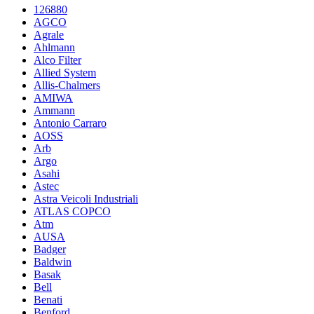
126880
AGCO
Agrale
Ahlmann
Alco Filter
Allied System
Allis-Chalmers
AMIWA
Ammann
Antonio Carraro
AOSS
Arb
Argo
Asahi
Astec
Astra Veicoli Industriali
ATLAS COPCO
Atm
AUSA
Badger
Baldwin
Basak
Bell
Benati
Benford