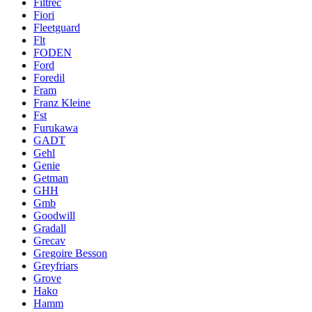
Filtrec
Fiori
Fleetguard
Flt
FODEN
Ford
Foredil
Fram
Franz Kleine
Fst
Furukawa
GADT
Gehl
Genie
Getman
GHH
Gmb
Goodwill
Gradall
Grecav
Gregoire Besson
Greyfriars
Grove
Hako
Hamm