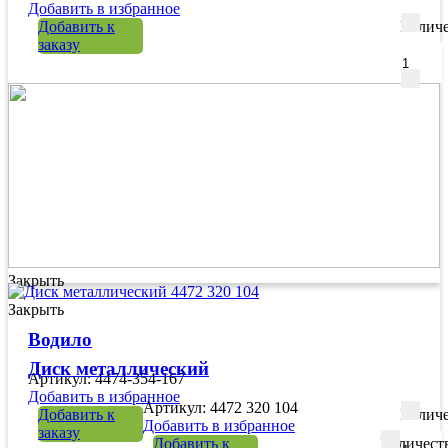
Добавить в избранное
Добавить к
Количе
заказу
Закрыть
Закрыть
Водило
Диск металлический
Артикул: 4474-354-167
Добавить в избранное
Артикул: 4472 320 104
Добавить к
Количе
Добавить в избранное
заказу
Добавить к
Количест