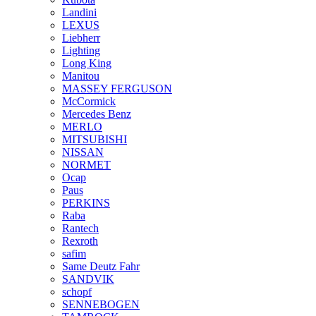
Landini
LEXUS
Liebherr
Lighting
Long King
Manitou
MASSEY FERGUSON
McCormick
Mercedes Benz
MERLO
MITSUBISHI
NISSAN
NORMET
Ocap
Paus
PERKINS
Raba
Rantech
Rexroth
safim
Same Deutz Fahr
SANDVIK
schopf
SENNEBOGEN