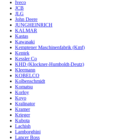
Iveco
JCB
JLG
John Deere
JUNGHEINRICH
KALMAR
Kastas
Kawasaki
Kemptener Maschinenfabrik (Kmf)
Kentek
Kessler Co
KHD (Klockner-Humboldt-Deutz)
Kleemann
KOBELCO
Kolbenschmidt
Komatsu
Korloy
Koyo
Kralinator
Kramer
Krieger
Kubota
Lachish
Lamborghini
Lancer Boss