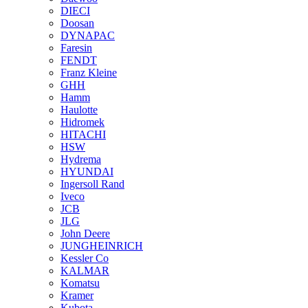
DIECI
Doosan
DYNAPAC
Faresin
FENDT
Franz Kleine
GHH
Hamm
Haulotte
Hidromek
HITACHI
HSW
Hydrema
HYUNDAI
Ingersoll Rand
Iveco
JCB
JLG
John Deere
JUNGHEINRICH
Kessler Co
KALMAR
Komatsu
Kramer
Kubota