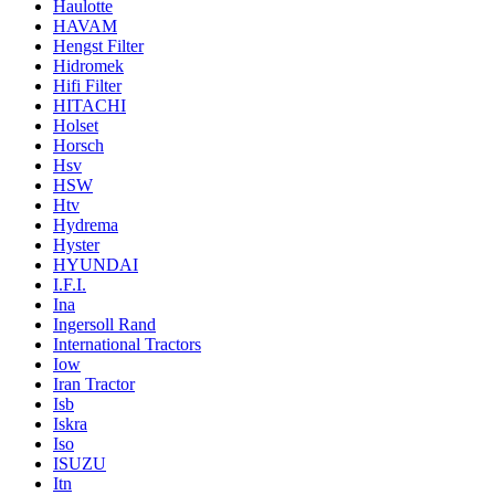
Haulotte
HAVAM
Hengst Filter
Hidromek
Hifi Filter
HITACHI
Holset
Horsch
Hsv
HSW
Htv
Hydrema
Hyster
HYUNDAI
I.F.I.
Ina
Ingersoll Rand
International Tractors
Iow
Iran Tractor
Isb
Iskra
Iso
ISUZU
Itn