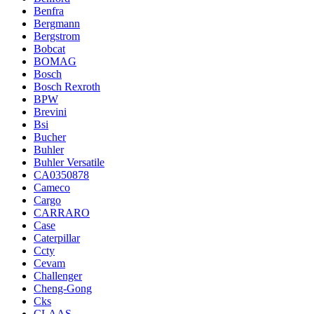
Benfra
Bergmann
Bergstrom
Bobcat
BOMAG
Bosch
Bosch Rexroth
BPW
Brevini
Bsi
Bucher
Buhler
Buhler Versatile
CA0350878
Cameco
Cargo
CARRARO
Case
Caterpillar
Ccty
Cevam
Challenger
Cheng-Gong
Cks
CLAAS