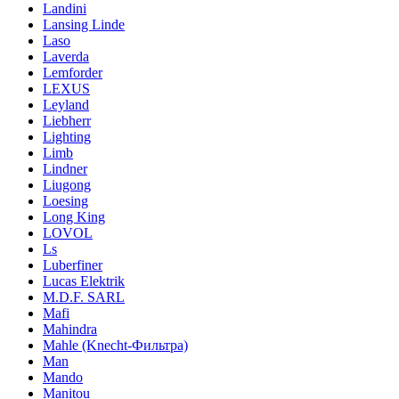
Landini
Lansing Linde
Laso
Laverda
Lemforder
LEXUS
Leyland
Liebherr
Lighting
Limb
Lindner
Liugong
Loesing
Long King
LOVOL
Ls
Luberfiner
Lucas Elektrik
M.D.F. SARL
Mafi
Mahindra
Mahle (Knecht-Фильтра)
Man
Mando
Manitou