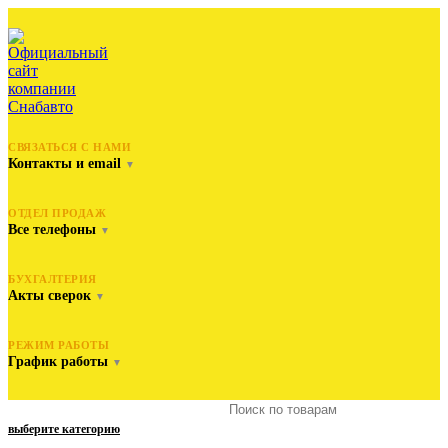
СВЯЗАТЬСЯ С НАМИ
Контакты и email
▼
ОТДЕЛ ПРОДАЖ
Все телефоны
▼
БУХГАЛТЕРИЯ
Акты сверок
▼
РЕЖИМ РАБОТЫ
График работы
▼
выберите категорию