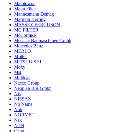
Manitowoc
Mann Filter
Mannesmann Demag
Marmon Herring
MASSEY FERGUSON
MC FILTER
McCormick
Mecalac Baumaschinen Gmbh
Mercedes Benz
MERLO
Mfilter
MITSUBISHI
Moxy
Mst
Multicar
Nacco Group
Neoplan Bus Gmbh
Nis
NISSAN
No Name
Nok
NORMET
Nsk
NTN
Ocap