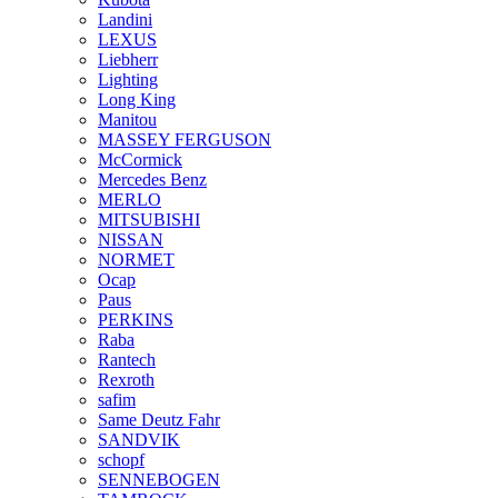
Landini
LEXUS
Liebherr
Lighting
Long King
Manitou
MASSEY FERGUSON
McCormick
Mercedes Benz
MERLO
MITSUBISHI
NISSAN
NORMET
Ocap
Paus
PERKINS
Raba
Rantech
Rexroth
safim
Same Deutz Fahr
SANDVIK
schopf
SENNEBOGEN