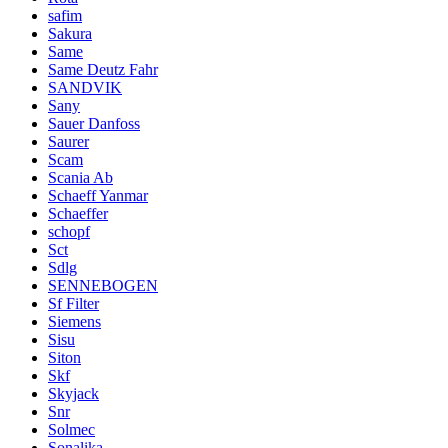
safim
Sakura
Same
Same Deutz Fahr
SANDVIK
Sany
Sauer Danfoss
Saurer
Scam
Scania Ab
Schaeff Yanmar
Schaeffer
schopf
Sct
Sdlg
SENNEBOGEN
Sf Filter
Siemens
Sisu
Siton
Skf
Skyjack
Snr
Solmec
Sonalika