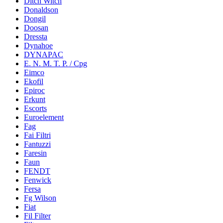
Ditch Witch
Donaldson
Dongil
Doosan
Dressta
Dynahoe
DYNAPAC
E. N. M. T. P. / Cpg
Eimco
Ekofil
Epiroc
Erkunt
Escorts
Euroelement
Fag
Fai Filtri
Fantuzzi
Faresin
Faun
FENDT
Fenwick
Fersa
Fg Wilson
Fiat
Fil Filter