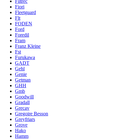
Filtrec
Fiori
Fleetguard
Flt
FODEN
Ford
Foredil
Fram
Franz Kleine
Fst
Furukawa
GADT
Gehl
Genie
Getman
GHH
Gmb
Goodwill
Gradall
Grecav
Gregoire Besson
Greyfriars
Grove
Hako
Hamm