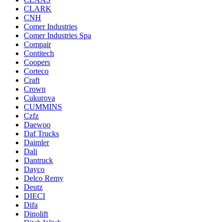
CLARK
CNH
Comer Industries
Comer Industries Spa
Compair
Contitech
Coopers
Corteco
Craft
Crown
Cukurova
CUMMINS
Czfz
Daewoo
Daf Trucks
Daimler
Dali
Dantruck
Dayco
Delco Remy
Deutz
DIECI
Difa
Dinolift