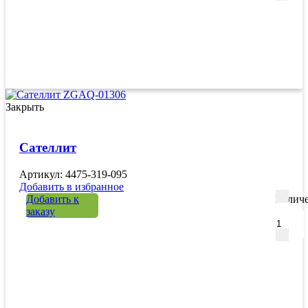
Закрыть
Сателлит
Артикул: 4475-319-095
Добавить в избранное
Добавить к
Количе
заказу