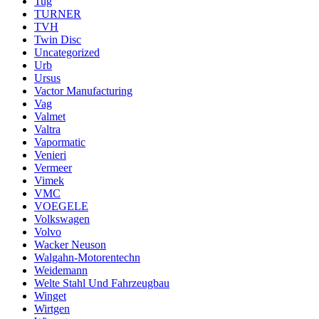
Tug
TURNER
TVH
Twin Disc
Uncategorized
Urb
Ursus
Vactor Manufacturing
Vag
Valmet
Valtra
Vapormatic
Venieri
Vermeer
Vimek
VMC
VOEGELE
Volkswagen
Volvo
Wacker Neuson
Walgahn-Motorentechn
Weidemann
Welte Stahl Und Fahrzeugbau
Winget
Wirtgen