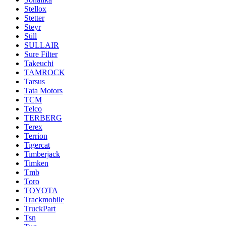
Stellox
Stetter
Steyr
Still
SULLAIR
Sure Filter
Takeuchi
TAMROCK
Tarsus
Tata Motors
TCM
Telco
TERBERG
Terex
Terrion
Tigercat
Timberjack
Timken
Tmb
Toro
TOYOTA
Trackmobile
TruckPart
Tsn