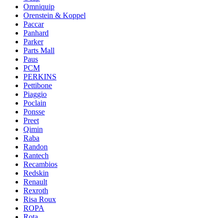
Omniquip
Orenstein & Koppel
Paccar
Panhard
Parker
Parts Mall
Paus
PCM
PERKINS
Pettibone
Piaggio
Poclain
Ponsse
Preet
Qimin
Raba
Randon
Rantech
Recambios
Redskin
Renault
Rexroth
Risa Roux
ROPA
Rota