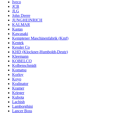
Iveco
JCB
JLG
John Deere
JUNGHEINRICH
KALMAR
Kastas
Kawasaki
Kemptener Maschinenfabrik (Kmf)
Kentek
Kessler Co
KHD (Klockner-Humboldt-Deutz)
Kleemann
KOBELCO
Kolbenschmidt
Komatsu
Korloy
Koyo
Kralinator
Kramer
Krieger
Kubota
Lachish
Lamborghini
Lancer Boss