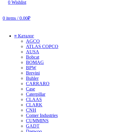
0
Wishlist
0
items
/
0.00
₽
≡ Каталог
AGCO
ATLAS COPCO
AUSA
Bobcat
BOMAG
BPW
Brevini
Buhler
CARRARO
Case
Caterpillar
CLAAS
CLARK
CNH
Comer Industries
CUMMINS
GADT
Daewoo