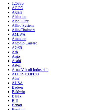
126880
AGCO
Agrale
Ahlmann
Alco Filter
Allied System
Allis-Chalmers
AMIWA
Ammann
Antonio Carraro
AOSS
Arb
Argo
Asahi
Astec
Astra Veicoli Industriali
ATLAS COPCO
Atm
AUSA
Badger
Baldwin
Basak
Bell
Benati
Benford