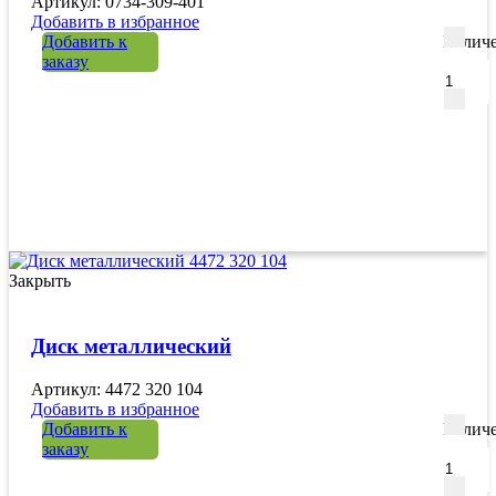
Артикул: 0734-309-401
Добавить в избранное
Добавить к
Количе
заказу
Закрыть
Диск металлический
Артикул: 4472 320 104
Добавить в избранное
Добавить к
Количе
заказу