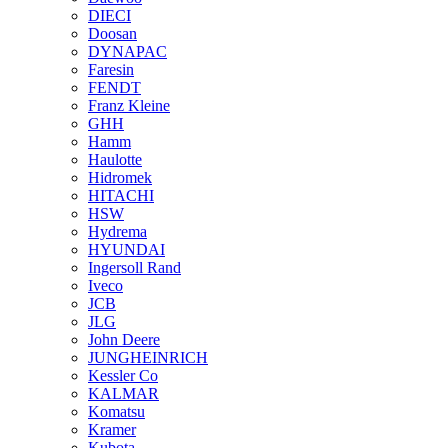
DIECI
Doosan
DYNAPAC
Faresin
FENDT
Franz Kleine
GHH
Hamm
Haulotte
Hidromek
HITACHI
HSW
Hydrema
HYUNDAI
Ingersoll Rand
Iveco
JCB
JLG
John Deere
JUNGHEINRICH
Kessler Co
KALMAR
Komatsu
Kramer
Kubota