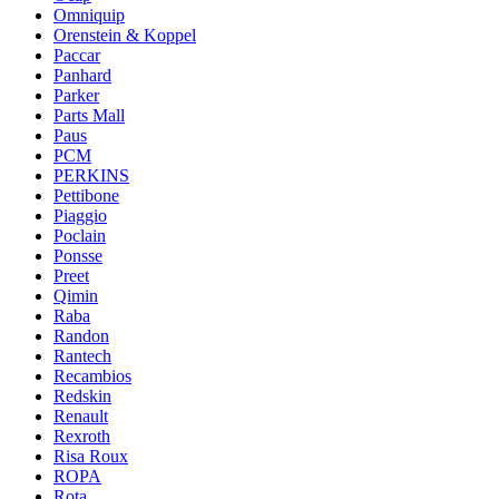
Omniquip
Orenstein & Koppel
Paccar
Panhard
Parker
Parts Mall
Paus
PCM
PERKINS
Pettibone
Piaggio
Poclain
Ponsse
Preet
Qimin
Raba
Randon
Rantech
Recambios
Redskin
Renault
Rexroth
Risa Roux
ROPA
Rota