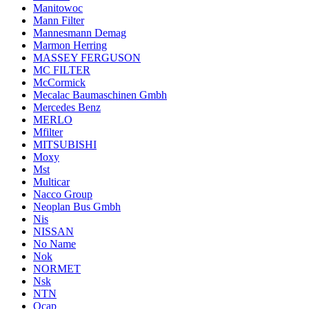
Manitowoc
Mann Filter
Mannesmann Demag
Marmon Herring
MASSEY FERGUSON
MC FILTER
McCormick
Mecalac Baumaschinen Gmbh
Mercedes Benz
MERLO
Mfilter
MITSUBISHI
Moxy
Mst
Multicar
Nacco Group
Neoplan Bus Gmbh
Nis
NISSAN
No Name
Nok
NORMET
Nsk
NTN
Ocap