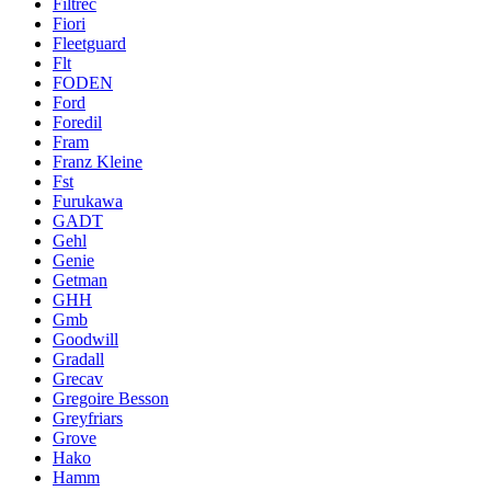
Filtrec
Fiori
Fleetguard
Flt
FODEN
Ford
Foredil
Fram
Franz Kleine
Fst
Furukawa
GADT
Gehl
Genie
Getman
GHH
Gmb
Goodwill
Gradall
Grecav
Gregoire Besson
Greyfriars
Grove
Hako
Hamm