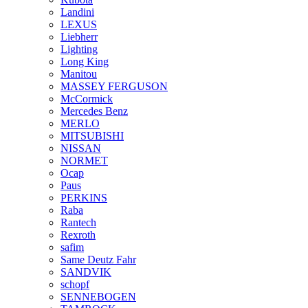
Landini
LEXUS
Liebherr
Lighting
Long King
Manitou
MASSEY FERGUSON
McCormick
Mercedes Benz
MERLO
MITSUBISHI
NISSAN
NORMET
Ocap
Paus
PERKINS
Raba
Rantech
Rexroth
safim
Same Deutz Fahr
SANDVIK
schopf
SENNEBOGEN