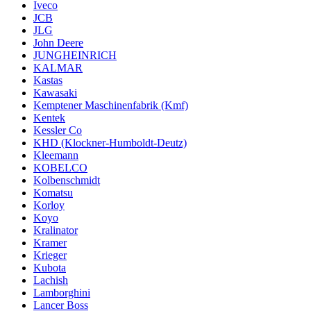
Iveco
JCB
JLG
John Deere
JUNGHEINRICH
KALMAR
Kastas
Kawasaki
Kemptener Maschinenfabrik (Kmf)
Kentek
Kessler Co
KHD (Klockner-Humboldt-Deutz)
Kleemann
KOBELCO
Kolbenschmidt
Komatsu
Korloy
Koyo
Kralinator
Kramer
Krieger
Kubota
Lachish
Lamborghini
Lancer Boss