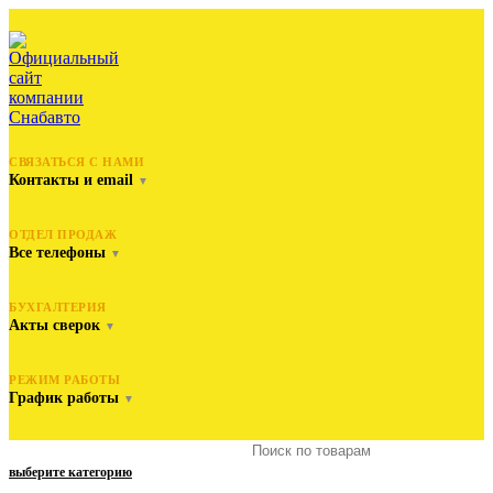
СВЯЗАТЬСЯ С НАМИ
Контакты и email
▼
ОТДЕЛ ПРОДАЖ
Все телефоны
▼
БУХГАЛТЕРИЯ
Акты сверок
▼
РЕЖИМ РАБОТЫ
График работы
▼
выберите категорию