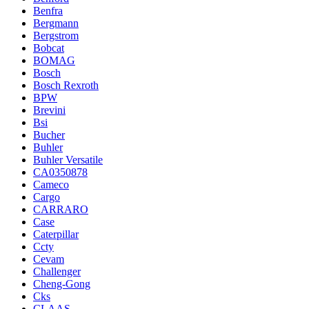
Benfra
Bergmann
Bergstrom
Bobcat
BOMAG
Bosch
Bosch Rexroth
BPW
Brevini
Bsi
Bucher
Buhler
Buhler Versatile
CA0350878
Cameco
Cargo
CARRARO
Case
Caterpillar
Ccty
Cevam
Challenger
Cheng-Gong
Cks
CLAAS