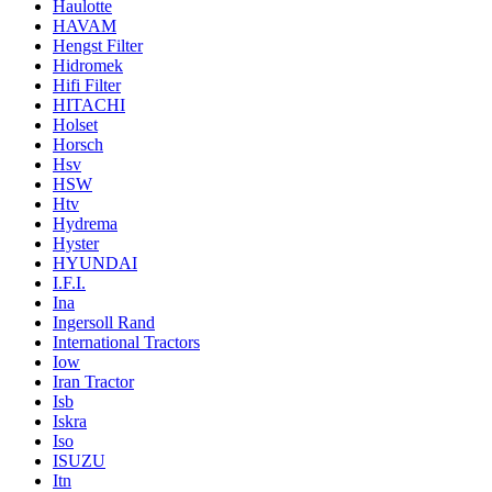
Haulotte
HAVAM
Hengst Filter
Hidromek
Hifi Filter
HITACHI
Holset
Horsch
Hsv
HSW
Htv
Hydrema
Hyster
HYUNDAI
I.F.I.
Ina
Ingersoll Rand
International Tractors
Iow
Iran Tractor
Isb
Iskra
Iso
ISUZU
Itn