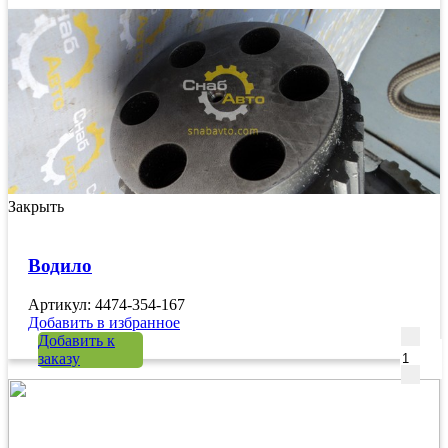
Закрыть
Водило
Артикул: 4474-354-167
Добавить в избранное
Количе
Добавить к
заказу