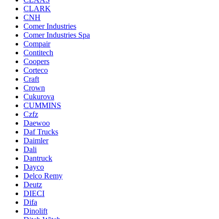
CLARK
CNH
Comer Industries
Comer Industries Spa
Compair
Contitech
Coopers
Corteco
Craft
Crown
Cukurova
CUMMINS
Czfz
Daewoo
Daf Trucks
Daimler
Dali
Dantruck
Dayco
Delco Remy
Deutz
DIECI
Difa
Dinolift