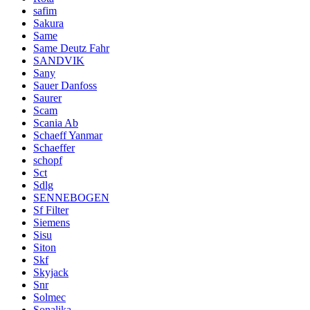
safim
Sakura
Same
Same Deutz Fahr
SANDVIK
Sany
Sauer Danfoss
Saurer
Scam
Scania Ab
Schaeff Yanmar
Schaeffer
schopf
Sct
Sdlg
SENNEBOGEN
Sf Filter
Siemens
Sisu
Siton
Skf
Skyjack
Snr
Solmec
Sonalika