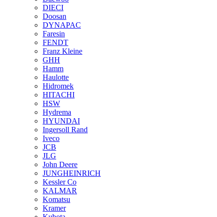
DIECI
Doosan
DYNAPAC
Faresin
FENDT
Franz Kleine
GHH
Hamm
Haulotte
Hidromek
HITACHI
HSW
Hydrema
HYUNDAI
Ingersoll Rand
Iveco
JCB
JLG
John Deere
JUNGHEINRICH
Kessler Co
KALMAR
Komatsu
Kramer
Kubota