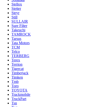
Stellox
Stetter
Steyr
Still
SULLAIR
Sure Filter
Takeuchi
TAMROCK
Tarsus
Tata Motors
TCM
Telco
TERBERG
Terex
Terrion
Tigercat
Timberjack
Timken
Tmb
Toro
TOYOTA
Trackmobile
TruckPart
Tsn