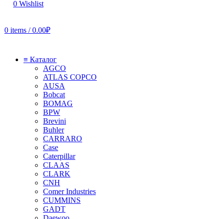
0
Wishlist
0
items
/
0.00
₽
≡ Каталог
AGCO
ATLAS COPCO
AUSA
Bobcat
BOMAG
BPW
Brevini
Buhler
CARRARO
Case
Caterpillar
CLAAS
CLARK
CNH
Comer Industries
CUMMINS
GADT
Daewoo