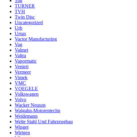
Tug
TURNER
TVH
Twin Disc
Uncategorized
Urb
Ursus
Vactor Manufacturing
Vag
Valmet
Valtra
Vapormatic
Venieri
Vermeer
Vimek
VMC
VOEGELE
Volkswagen
Volvo
Wacker Neuson
Walgahn-Motorentechn
Weidemann
Welte Stahl Und Fahrzeugbau
Winget
Wirtgen