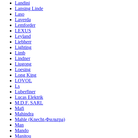
Landini
Lansing Linde
Laso
Laverda
Lemforder
LEXUS
Leyland
Liebherr
Lighting
Limb
Lindner
Liugong
Loesing
Long King
LOVOL
Ls
Luberfiner
Lucas Elektrik
M.D.F. SARL
Mafi
Mahindra
Mahle (Knecht-Фильтра)
Man
Mando
Manitou