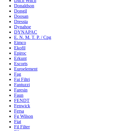
Ditch Witch
Donaldson
Dongil
Doosan
Dressta
Dynahoe
DYNAPAC
E. N. M. T. P. / Cpg
Eimco
Ekofil
Epiroc
Erkunt
Escorts
Euroelement
Fag
Fai Filtri
Fantuzzi
Faresin
Faun
FENDT
Fenwick
Fersa
Fg Wilson
Fiat
Fil Filter