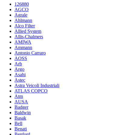
126880
AGCO
Agrale
Ahlmann
Alco Filter
Allied System
Allis-Chalmers
AMIWA
Ammann
Antonio Carraro
AOSS
Arb
Argo
Asahi
Astec
Astra Veicoli Industriali
ATLAS COPCO
Atm
AUSA
Badger
Baldwin
Basak
Bell
Benati
Benford