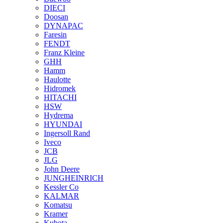
DIECI
Doosan
DYNAPAC
Faresin
FENDT
Franz Kleine
GHH
Hamm
Haulotte
Hidromek
HITACHI
HSW
Hydrema
HYUNDAI
Ingersoll Rand
Iveco
JCB
JLG
John Deere
JUNGHEINRICH
Kessler Co
KALMAR
Komatsu
Kramer
Kubota