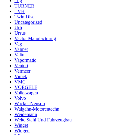
Tug
TURNER
TVH
Twin Disc
Uncategorized
Urb
Ursus
Vactor Manufacturing
Vag
Valmet
Valtra
Vapormatic
Venieri
Vermeer
Vimek
VMC
VOEGELE
Volkswagen
Volvo
Wacker Neuson
Walgahn-Motorentechn
Weidemann
Welte Stahl Und Fahrzeugbau
Winget
Wirtgen