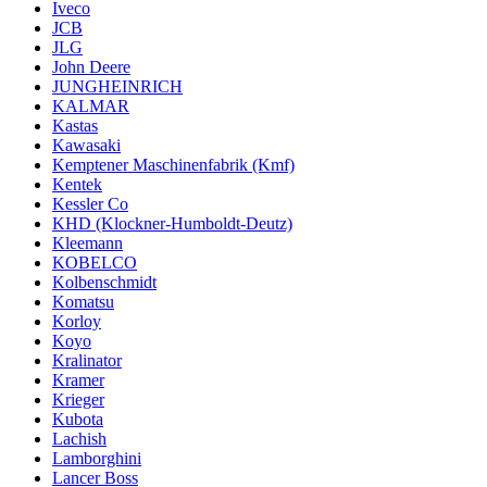
Iveco
JCB
JLG
John Deere
JUNGHEINRICH
KALMAR
Kastas
Kawasaki
Kemptener Maschinenfabrik (Kmf)
Kentek
Kessler Co
KHD (Klockner-Humboldt-Deutz)
Kleemann
KOBELCO
Kolbenschmidt
Komatsu
Korloy
Koyo
Kralinator
Kramer
Krieger
Kubota
Lachish
Lamborghini
Lancer Boss