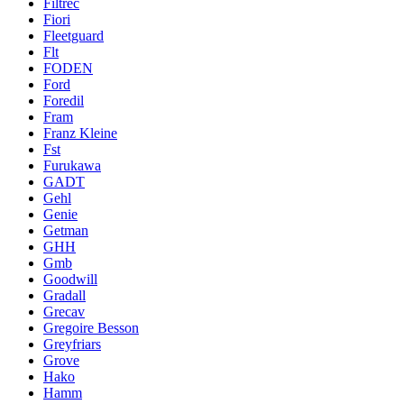
Filtrec
Fiori
Fleetguard
Flt
FODEN
Ford
Foredil
Fram
Franz Kleine
Fst
Furukawa
GADT
Gehl
Genie
Getman
GHH
Gmb
Goodwill
Gradall
Grecav
Gregoire Besson
Greyfriars
Grove
Hako
Hamm