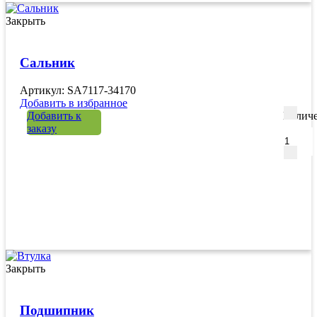
Закрыть
Сальник
Артикул: SA7117-34170
Добавить в избранное
Добавить к
Количе
заказу
Закрыть
Подшипник