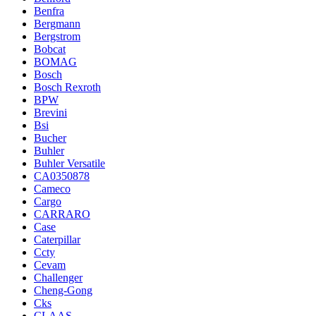
Benfra
Bergmann
Bergstrom
Bobcat
BOMAG
Bosch
Bosch Rexroth
BPW
Brevini
Bsi
Bucher
Buhler
Buhler Versatile
CA0350878
Cameco
Cargo
CARRARO
Case
Caterpillar
Ccty
Cevam
Challenger
Cheng-Gong
Cks
CLAAS