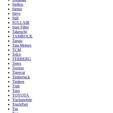
Stellox
Stetter
Steyr
Still
SULLAIR
Sure Filter
Takeuchi
TAMROCK
Tarsus
Tata Motors
TCM
Telco
TERBERG
Terex
Terrion
Tigercat
Timberjack
Timken
Tmb
Toro
TOYOTA
Trackmobile
TruckPart
Tsn