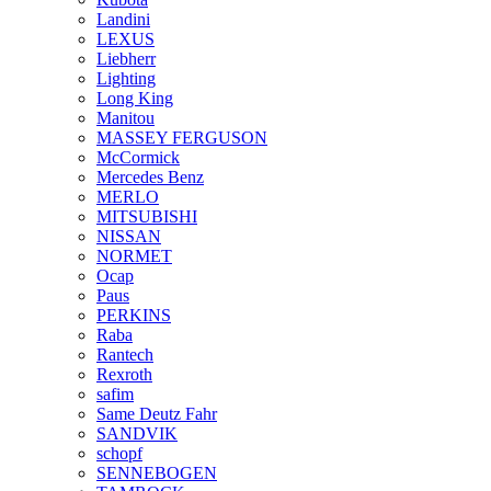
Landini
LEXUS
Liebherr
Lighting
Long King
Manitou
MASSEY FERGUSON
McCormick
Mercedes Benz
MERLO
MITSUBISHI
NISSAN
NORMET
Ocap
Paus
PERKINS
Raba
Rantech
Rexroth
safim
Same Deutz Fahr
SANDVIK
schopf
SENNEBOGEN