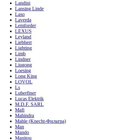
Landini
Lansing Linde
Laso
Laverda
Lemforder
LEXUS
Leyland
Liebherr
Lighting
Limb
Lindner
Liugong
Loesing
Long King
LOVOL
Ls
Luberfiner
Lucas Elektrik
M.D.F. SARL
Mafi
Mahindra
Mahle (Knecht-Фильтра)
Man
Mando
Manitou