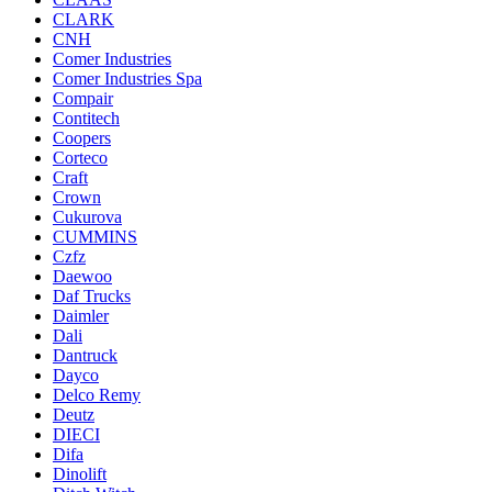
CLARK
CNH
Comer Industries
Comer Industries Spa
Compair
Contitech
Coopers
Corteco
Craft
Crown
Cukurova
CUMMINS
Czfz
Daewoo
Daf Trucks
Daimler
Dali
Dantruck
Dayco
Delco Remy
Deutz
DIECI
Difa
Dinolift