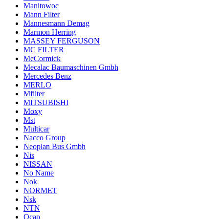
Manitowoc
Mann Filter
Mannesmann Demag
Marmon Herring
MASSEY FERGUSON
MC FILTER
McCormick
Mecalac Baumaschinen Gmbh
Mercedes Benz
MERLO
Mfilter
MITSUBISHI
Moxy
Mst
Multicar
Nacco Group
Neoplan Bus Gmbh
Nis
NISSAN
No Name
Nok
NORMET
Nsk
NTN
Ocap