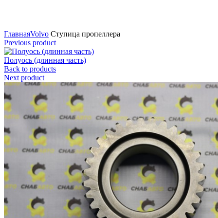
Нажмите для увеличения
Главная
Volvo
Ступица пропеллера
Previous product
Полуось (длинная часть)
Back to products
Next product