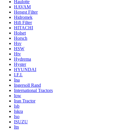
Haulotte
HAVAM
Hengst Filter
Hidromek
Hifi Filter
HITACHI
Holset
Horsch
Hsv
HSW
Htv
Hydrema
Hyster
HYUNDAI
I.F.I.
Ina
Ingersoll Rand
International Tractors
Iow
Iran Tractor
Isb
Iskra
Iso
ISUZU
Itn