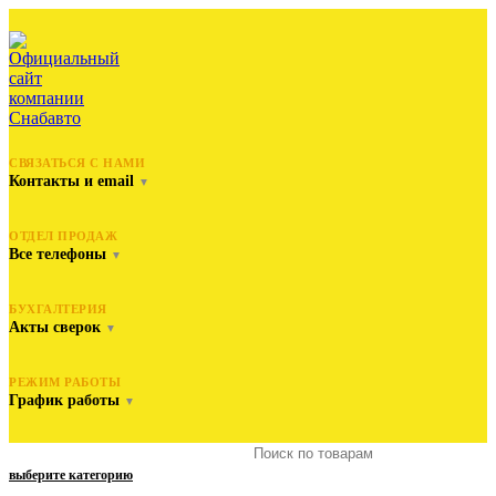
СВЯЗАТЬСЯ С НАМИ
Контакты и email
▼
ОТДЕЛ ПРОДАЖ
Все телефоны
▼
БУХГАЛТЕРИЯ
Акты сверок
▼
РЕЖИМ РАБОТЫ
График работы
▼
выберите категорию