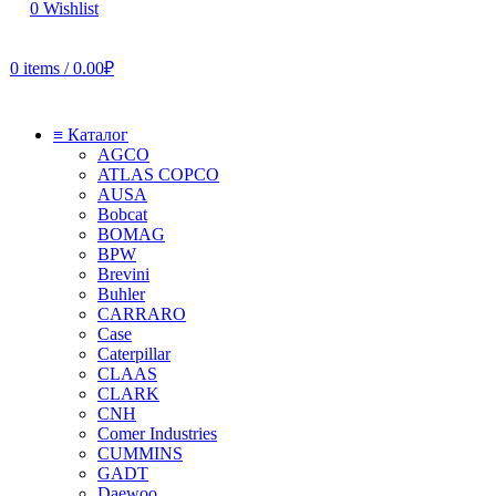
0
Wishlist
0
items
/
0.00
₽
≡ Каталог
AGCO
ATLAS COPCO
AUSA
Bobcat
BOMAG
BPW
Brevini
Buhler
CARRARO
Case
Caterpillar
CLAAS
CLARK
CNH
Comer Industries
CUMMINS
GADT
Daewoo