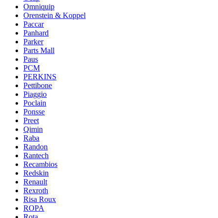
Omniquip
Orenstein & Koppel
Paccar
Panhard
Parker
Parts Mall
Paus
PCM
PERKINS
Pettibone
Piaggio
Poclain
Ponsse
Preet
Qimin
Raba
Randon
Rantech
Recambios
Redskin
Renault
Rexroth
Risa Roux
ROPA
Rota