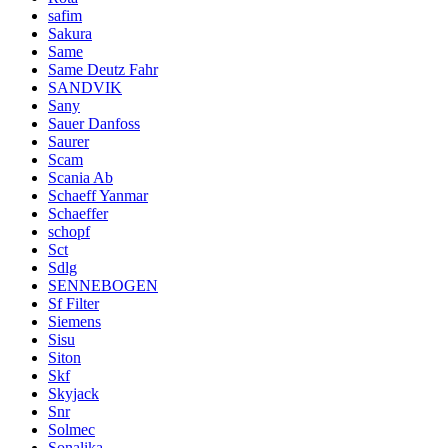
safim
Sakura
Same
Same Deutz Fahr
SANDVIK
Sany
Sauer Danfoss
Saurer
Scam
Scania Ab
Schaeff Yanmar
Schaeffer
schopf
Sct
Sdlg
SENNEBOGEN
Sf Filter
Siemens
Sisu
Siton
Skf
Skyjack
Snr
Solmec
Sonalika