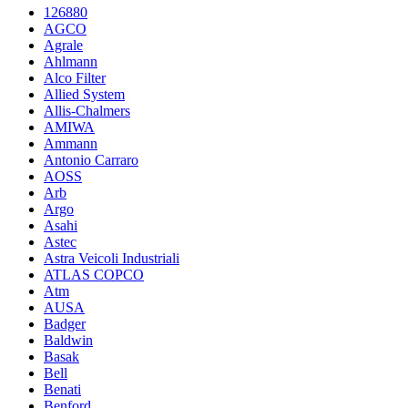
126880
AGCO
Agrale
Ahlmann
Alco Filter
Allied System
Allis-Chalmers
AMIWA
Ammann
Antonio Carraro
AOSS
Arb
Argo
Asahi
Astec
Astra Veicoli Industriali
ATLAS COPCO
Atm
AUSA
Badger
Baldwin
Basak
Bell
Benati
Benford