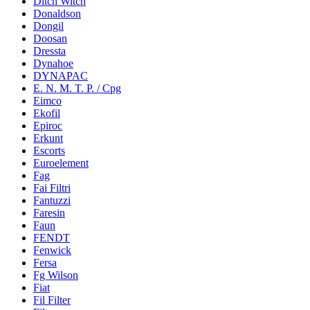
Ditch Witch
Donaldson
Dongil
Doosan
Dressta
Dynahoe
DYNAPAC
E. N. M. T. P. / Cpg
Eimco
Ekofil
Epiroc
Erkunt
Escorts
Euroelement
Fag
Fai Filtri
Fantuzzi
Faresin
Faun
FENDT
Fenwick
Fersa
Fg Wilson
Fiat
Fil Filter