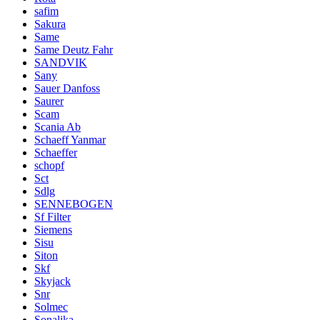
safim
Sakura
Same
Same Deutz Fahr
SANDVIK
Sany
Sauer Danfoss
Saurer
Scam
Scania Ab
Schaeff Yanmar
Schaeffer
schopf
Sct
Sdlg
SENNEBOGEN
Sf Filter
Siemens
Sisu
Siton
Skf
Skyjack
Snr
Solmec
Sonalika