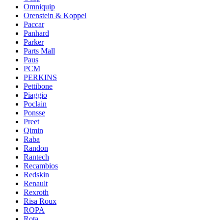
Omniquip
Orenstein & Koppel
Paccar
Panhard
Parker
Parts Mall
Paus
PCM
PERKINS
Pettibone
Piaggio
Poclain
Ponsse
Preet
Qimin
Raba
Randon
Rantech
Recambios
Redskin
Renault
Rexroth
Risa Roux
ROPA
Rota