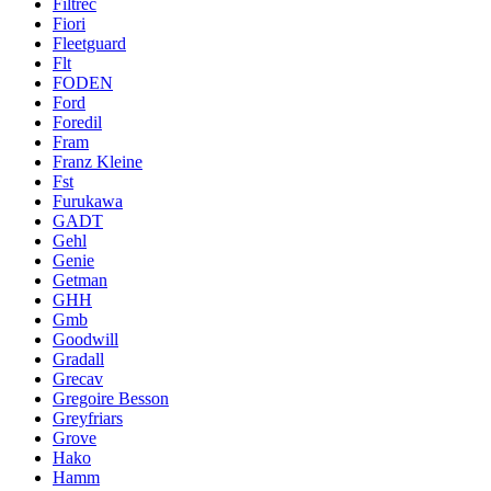
Filtrec
Fiori
Fleetguard
Flt
FODEN
Ford
Foredil
Fram
Franz Kleine
Fst
Furukawa
GADT
Gehl
Genie
Getman
GHH
Gmb
Goodwill
Gradall
Grecav
Gregoire Besson
Greyfriars
Grove
Hako
Hamm