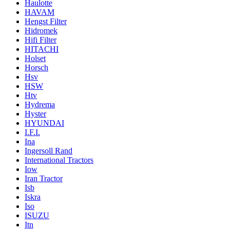
Haulotte
HAVAM
Hengst Filter
Hidromek
Hifi Filter
HITACHI
Holset
Horsch
Hsv
HSW
Htv
Hydrema
Hyster
HYUNDAI
I.F.I.
Ina
Ingersoll Rand
International Tractors
Iow
Iran Tractor
Isb
Iskra
Iso
ISUZU
Itn