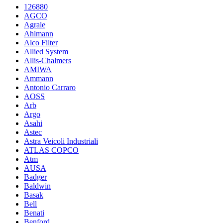
126880
AGCO
Agrale
Ahlmann
Alco Filter
Allied System
Allis-Chalmers
AMIWA
Ammann
Antonio Carraro
AOSS
Arb
Argo
Asahi
Astec
Astra Veicoli Industriali
ATLAS COPCO
Atm
AUSA
Badger
Baldwin
Basak
Bell
Benati
Benford