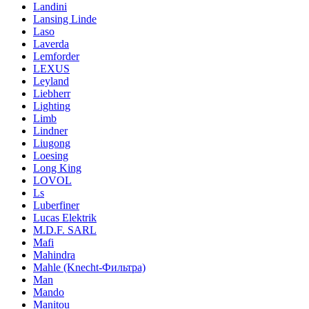
Landini
Lansing Linde
Laso
Laverda
Lemforder
LEXUS
Leyland
Liebherr
Lighting
Limb
Lindner
Liugong
Loesing
Long King
LOVOL
Ls
Luberfiner
Lucas Elektrik
M.D.F. SARL
Mafi
Mahindra
Mahle (Knecht-Фильтра)
Man
Mando
Manitou