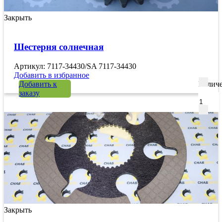
Закрыть
Шестерня солнечная
Артикул: 7117-34430/SA 7117-34430
Добавить в избранное
Добавить к
Количе
заказу
Закрыть