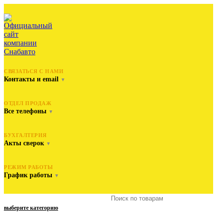
СВЯЗАТЬСЯ С НАМИ
Контакты и email
▼
ОТДЕЛ ПРОДАЖ
Все телефоны
▼
БУХГАЛТЕРИЯ
Акты сверок
▼
РЕЖИМ РАБОТЫ
График работы
▼
выберите категорию