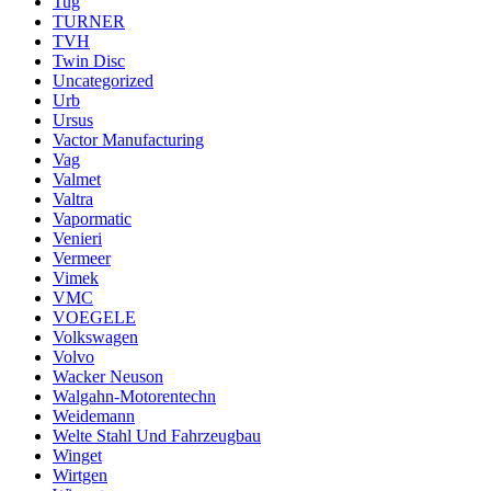
Tug
TURNER
TVH
Twin Disc
Uncategorized
Urb
Ursus
Vactor Manufacturing
Vag
Valmet
Valtra
Vapormatic
Venieri
Vermeer
Vimek
VMC
VOEGELE
Volkswagen
Volvo
Wacker Neuson
Walgahn-Motorentechn
Weidemann
Welte Stahl Und Fahrzeugbau
Winget
Wirtgen