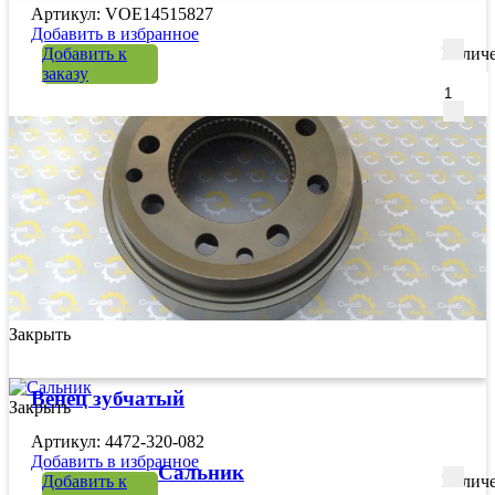
Артикул: VOE14515827
Добавить в избранное
Добавить к
Количе
заказу
Закрыть
Венец зубчатый
Закрыть
Артикул: 4472-320-082
Добавить в избранное
Сальник
Добавить к
Количе