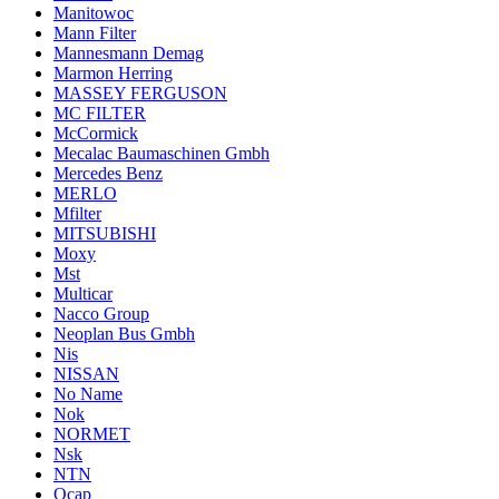
Manitowoc
Mann Filter
Mannesmann Demag
Marmon Herring
MASSEY FERGUSON
MC FILTER
McCormick
Mecalac Baumaschinen Gmbh
Mercedes Benz
MERLO
Mfilter
MITSUBISHI
Moxy
Mst
Multicar
Nacco Group
Neoplan Bus Gmbh
Nis
NISSAN
No Name
Nok
NORMET
Nsk
NTN
Ocap