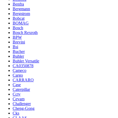
Benfra
Bergmann
Bergstrom
Bobcat
BOMAG
Bosch
Bosch Rexroth
BPW
Brevini
Bsi
Bucher
Buhler
Buhler Versatile
CA0350878
Cameco
Cargo
CARRARO
Case
Caterpillar
Ccty
Cevam
Challenger
Cheng-Gong
Cks
CLAAS