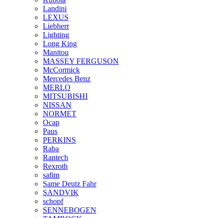
Landini
LEXUS
Liebherr
Lighting
Long King
Manitou
MASSEY FERGUSON
McCormick
Mercedes Benz
MERLO
MITSUBISHI
NISSAN
NORMET
Ocap
Paus
PERKINS
Raba
Rantech
Rexroth
safim
Same Deutz Fahr
SANDVIK
schopf
SENNEBOGEN