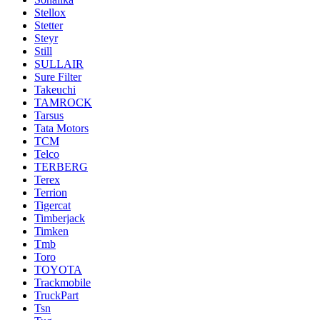
Stellox
Stetter
Steyr
Still
SULLAIR
Sure Filter
Takeuchi
TAMROCK
Tarsus
Tata Motors
TCM
Telco
TERBERG
Terex
Terrion
Tigercat
Timberjack
Timken
Tmb
Toro
TOYOTA
Trackmobile
TruckPart
Tsn