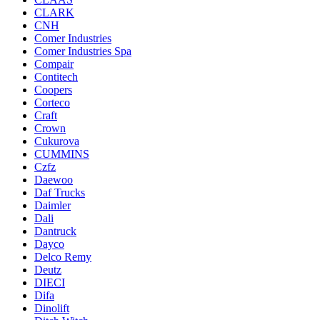
CLARK
CNH
Comer Industries
Comer Industries Spa
Compair
Contitech
Coopers
Corteco
Craft
Crown
Cukurova
CUMMINS
Czfz
Daewoo
Daf Trucks
Daimler
Dali
Dantruck
Dayco
Delco Remy
Deutz
DIECI
Difa
Dinolift