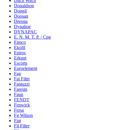
Ditch Witch
Donaldson
Dongil
Doosan
Dressta
Dynahoe
DYNAPAC
E. N. M. T. P. / Cpg
Eimco
Ekofil
Epiroc
Erkunt
Escorts
Euroelement
Fag
Fai Filtri
Fantuzzi
Faresin
Faun
FENDT
Fenwick
Fersa
Fg Wilson
Fiat
Fil Filter