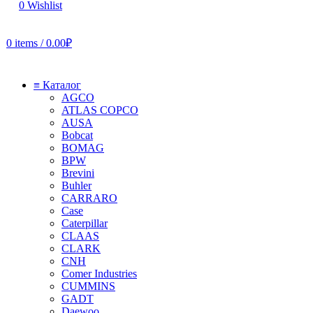
0
Wishlist
0
items
/
0.00
₽
≡ Каталог
AGCO
ATLAS COPCO
AUSA
Bobcat
BOMAG
BPW
Brevini
Buhler
CARRARO
Case
Caterpillar
CLAAS
CLARK
CNH
Comer Industries
CUMMINS
GADT
Daewoo