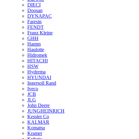
DIECI
Doosan
DYNAPAC
Faresin
FENDT
Franz Kleine
GHH
Hamm
Haulotte
Hidromek
HITACHI
HSW
Hydrema
HYUNDAI
Ingersoll Rand
Iveco
JCB
JLG
John Deere
JUNGHEINRICH
Kessler Co
KALMAR
Komatsu
Kramer
Kubota