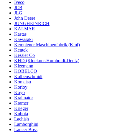
Iveco
JCB
JLG
John Deere
JUNGHEINRICH
KALMAR
Kastas
Kawasaki
Kemptener Maschinenfabrik (Kmf)
Kentek
Kessler Co
KHD (Klockner-Humboldt-Deutz)
Kleemann
KOBELCO
Kolbenschmidt
Komatsu
Korloy
Koyo
Kralinator
Kramer
Krieger
Kubota
Lachish
Lamborghini
Lancer Boss