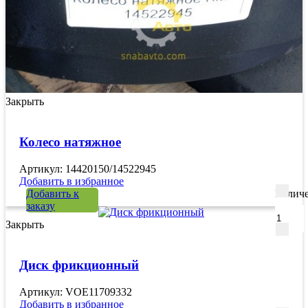
Закрыть
Колесо натяжное
Артикул: 14420150/14522945
Добавить в избранное
Добавить к
Количе
заказу
Закрыть
Диск фрикционный
Артикул: VOE11709332
Добавить в избранное