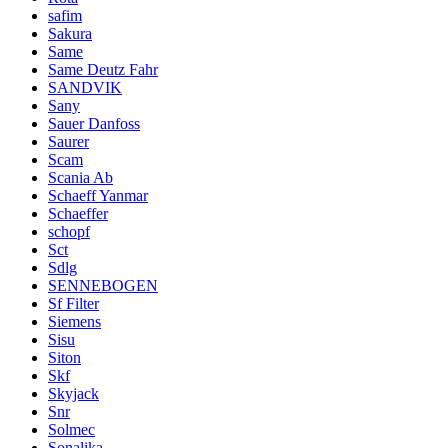
safim
Sakura
Same
Same Deutz Fahr
SANDVIK
Sany
Sauer Danfoss
Saurer
Scam
Scania Ab
Schaeff Yanmar
Schaeffer
schopf
Sct
Sdlg
SENNEBOGEN
Sf Filter
Siemens
Sisu
Siton
Skf
Skyjack
Snr
Solmec
Sonalika