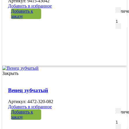
Артикул: 9415-43042
Добавить в избранное
Добавить к
Количе
заказу
Закрыть
Венец зубчатый
Артикул: 4472-320-082
Добавить в избранное
Добавить к
Количе
заказу