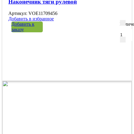
Наконечник тяги рулевой
Артикул: VOE11709456
Добавить в избранное
Добавить к
Количе
заказу