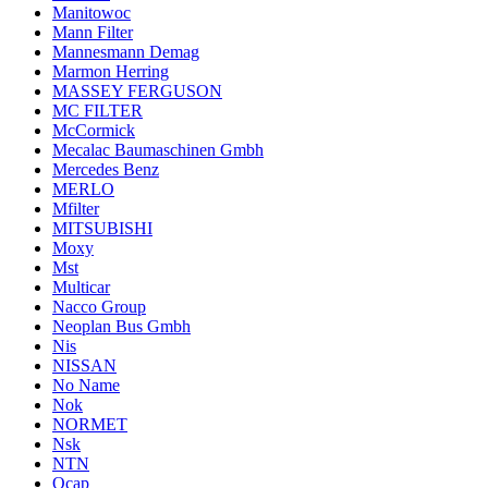
Manitowoc
Mann Filter
Mannesmann Demag
Marmon Herring
MASSEY FERGUSON
MC FILTER
McCormick
Mecalac Baumaschinen Gmbh
Mercedes Benz
MERLO
Mfilter
MITSUBISHI
Moxy
Mst
Multicar
Nacco Group
Neoplan Bus Gmbh
Nis
NISSAN
No Name
Nok
NORMET
Nsk
NTN
Ocap