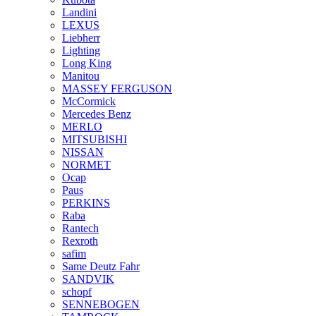
Landini
LEXUS
Liebherr
Lighting
Long King
Manitou
MASSEY FERGUSON
McCormick
Mercedes Benz
MERLO
MITSUBISHI
NISSAN
NORMET
Ocap
Paus
PERKINS
Raba
Rantech
Rexroth
safim
Same Deutz Fahr
SANDVIK
schopf
SENNEBOGEN