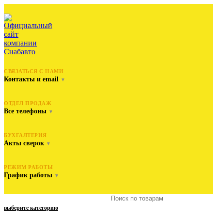
СВЯЗАТЬСЯ С НАМИ
Контакты и email
▼
ОТДЕЛ ПРОДАЖ
Все телефоны
▼
БУХГАЛТЕРИЯ
Акты сверок
▼
РЕЖИМ РАБОТЫ
График работы
▼
выберите категорию