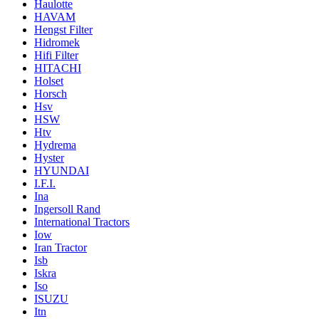
Haulotte
HAVAM
Hengst Filter
Hidromek
Hifi Filter
HITACHI
Holset
Horsch
Hsv
HSW
Htv
Hydrema
Hyster
HYUNDAI
I.F.I.
Ina
Ingersoll Rand
International Tractors
Iow
Iran Tractor
Isb
Iskra
Iso
ISUZU
Itn