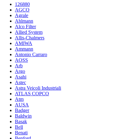
126880
AGCO
Agrale
Ahlmann
Alco Filter
Allied System
Allis-Chalmers
AMIWA
Ammann
Antonio Carraro
AOSS
Arb
Argo
Asahi
Astec
Astra Veicoli Industriali
ATLAS COPCO
Atm
AUSA
Badger
Baldwin
Basak
Bell
Benati
Benford