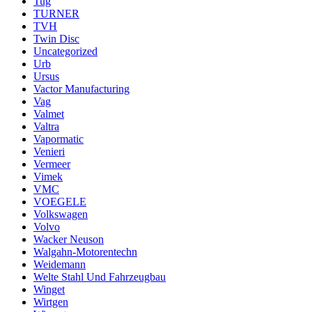
Tug
TURNER
TVH
Twin Disc
Uncategorized
Urb
Ursus
Vactor Manufacturing
Vag
Valmet
Valtra
Vapormatic
Venieri
Vermeer
Vimek
VMC
VOEGELE
Volkswagen
Volvo
Wacker Neuson
Walgahn-Motorentechn
Weidemann
Welte Stahl Und Fahrzeugbau
Winget
Wirtgen