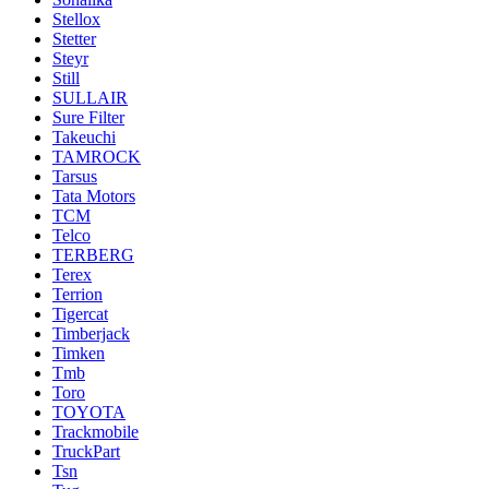
Stellox
Stetter
Steyr
Still
SULLAIR
Sure Filter
Takeuchi
TAMROCK
Tarsus
Tata Motors
TCM
Telco
TERBERG
Terex
Terrion
Tigercat
Timberjack
Timken
Tmb
Toro
TOYOTA
Trackmobile
TruckPart
Tsn