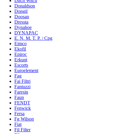
Ditch Witch
Donaldson
Dongil
Doosan
Dressta
Dynahoe
DYNAPAC
E. N. M. T. P. / Cpg
Eimco
Ekofil
Epiroc
Erkunt
Escorts
Euroelement
Fag
Fai Filtri
Fantuzzi
Faresin
Faun
FENDT
Fenwick
Fersa
Fg Wilson
Fiat
Fil Filter