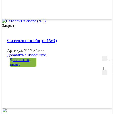
Закрыть
Сателлит в сборе (№3)
Артикул: 7117-34200
Добавить в избранное
Добавить к
Количе
заказу