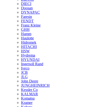
DIECI
Doosan
DYNAPAC
Faresin
FENDT
Franz Kleine
GHH
Hamm
Haulotte
Hidromek
HITACHI
HSW
Hydrema
HYUNDAI
Ingersoll Rand
Iveco
JCB
JLG
John Deere
JUNGHEINRICH
Kessler Co
KALMAR
Komatsu
Kramer
Kubota