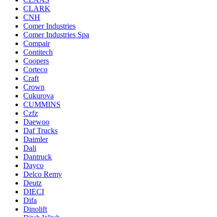
CLARK
CNH
Comer Industries
Comer Industries Spa
Compair
Contitech
Coopers
Corteco
Craft
Crown
Cukurova
CUMMINS
Czfz
Daewoo
Daf Trucks
Daimler
Dali
Dantruck
Dayco
Delco Remy
Deutz
DIECI
Difa
Dinolift