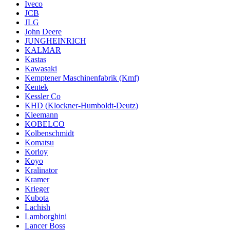
Iveco
JCB
JLG
John Deere
JUNGHEINRICH
KALMAR
Kastas
Kawasaki
Kemptener Maschinenfabrik (Kmf)
Kentek
Kessler Co
KHD (Klockner-Humboldt-Deutz)
Kleemann
KOBELCO
Kolbenschmidt
Komatsu
Korloy
Koyo
Kralinator
Kramer
Krieger
Kubota
Lachish
Lamborghini
Lancer Boss