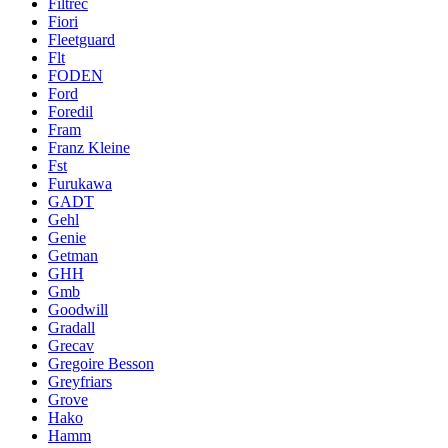
Filtrec
Fiori
Fleetguard
Flt
FODEN
Ford
Foredil
Fram
Franz Kleine
Fst
Furukawa
GADT
Gehl
Genie
Getman
GHH
Gmb
Goodwill
Gradall
Grecav
Gregoire Besson
Greyfriars
Grove
Hako
Hamm