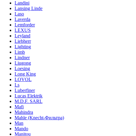
Landini
Lansing Linde
Laso
Laverda
Lemforder
LEXUS
Leyland
Liebherr
Lighting
Limb
Lindner
Liugong
Loesing
Long King
LOVOL
Ls
Luberfiner
Lucas Elektrik
M.D.F. SARL
Mafi
Mahindra
Mahle (Knecht-Фильтра)
Man
Mando
Manitou