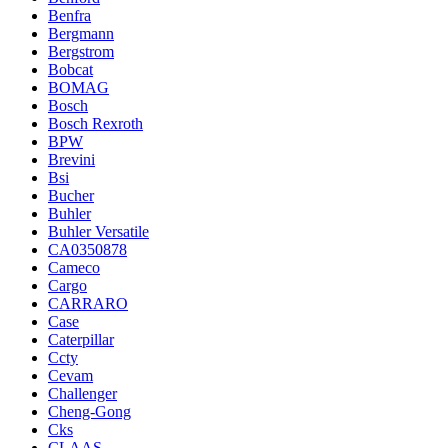
Benfra
Bergmann
Bergstrom
Bobcat
BOMAG
Bosch
Bosch Rexroth
BPW
Brevini
Bsi
Bucher
Buhler
Buhler Versatile
CA0350878
Cameco
Cargo
CARRARO
Case
Caterpillar
Ccty
Cevam
Challenger
Cheng-Gong
Cks
CLAAS