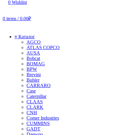
0
Wishlist
0
items
/
0.00
₽
≡ Каталог
AGCO
ATLAS COPCO
AUSA
Bobcat
BOMAG
BPW
Brevini
Buhler
CARRARO
Case
Caterpillar
CLAAS
CLARK
CNH
Comer Industries
CUMMINS
GADT
Daewoo