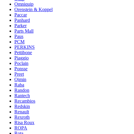
Omniquip
Orenstein & Koppel
Paccar
Panhard
Parker
Parts Mall
Paus
PCM
PERKINS
Pettibone
Piaggio
Poclain
Ponsse
Preet
Qimin
Raba
Randon
Rantech
Recambios
Redskin
Renault
Rexroth
Risa Roux
ROPA
Rota