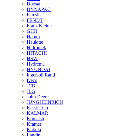
Doosan
DYNAPAC
Faresin
FENDT
Franz Kleine
GHH
Hamm
Haulotte
Hidromek
HITACHI
HSW
Hydrema
HYUNDAI
Ingersoll Rand
Iveco
JCB
JLG
John Deere
JUNGHEINRICH
Kessler Co
KALMAR
Komatsu
Kramer
Kubota
Landini