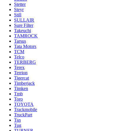
Stetter
Steyr
Still
SULLAIR
Sure Filter
Takeuchi
TAMROCK
Tarsus
Tata Motors
TCM
Telco
TERBERG
Terex
Terrion
Tigercat
Timberjack
Timken
Tmb
Toro
TOYOTA
Trackmobile
TruckPart
Tsn
Tug
TURNER