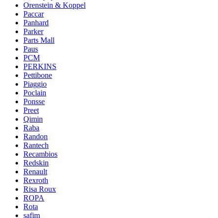
Orenstein & Koppel
Paccar
Panhard
Parker
Parts Mall
Paus
PCM
PERKINS
Pettibone
Piaggio
Poclain
Ponsse
Preet
Qimin
Raba
Randon
Rantech
Recambios
Redskin
Renault
Rexroth
Risa Roux
ROPA
Rota
safim