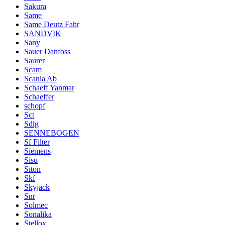
Sakura
Same
Same Deutz Fahr
SANDVIK
Sany
Sauer Danfoss
Saurer
Scam
Scania Ab
Schaeff Yanmar
Schaeffer
schopf
Sct
Sdlg
SENNEBOGEN
Sf Filter
Siemens
Sisu
Siton
Skf
Skyjack
Snr
Solmec
Sonalika
Stellox