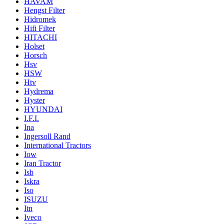
HAVAM
Hengst Filter
Hidromek
Hifi Filter
HITACHI
Holset
Horsch
Hsv
HSW
Htv
Hydrema
Hyster
HYUNDAI
I.F.I.
Ina
Ingersoll Rand
International Tractors
Iow
Iran Tractor
Isb
Iskra
Iso
ISUZU
Itn
Iveco