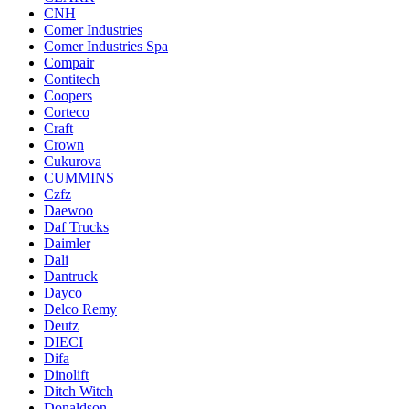
CNH
Comer Industries
Comer Industries Spa
Compair
Contitech
Coopers
Corteco
Craft
Crown
Cukurova
CUMMINS
Czfz
Daewoo
Daf Trucks
Daimler
Dali
Dantruck
Dayco
Delco Remy
Deutz
DIECI
Difa
Dinolift
Ditch Witch
Donaldson