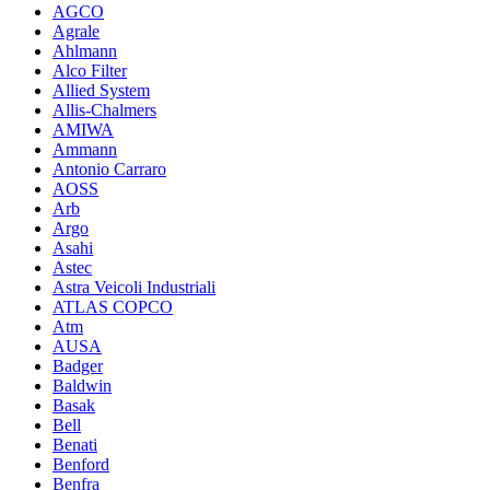
AGCO
Agrale
Ahlmann
Alco Filter
Allied System
Allis-Chalmers
AMIWA
Ammann
Antonio Carraro
AOSS
Arb
Argo
Asahi
Astec
Astra Veicoli Industriali
ATLAS COPCO
Atm
AUSA
Badger
Baldwin
Basak
Bell
Benati
Benford
Benfra