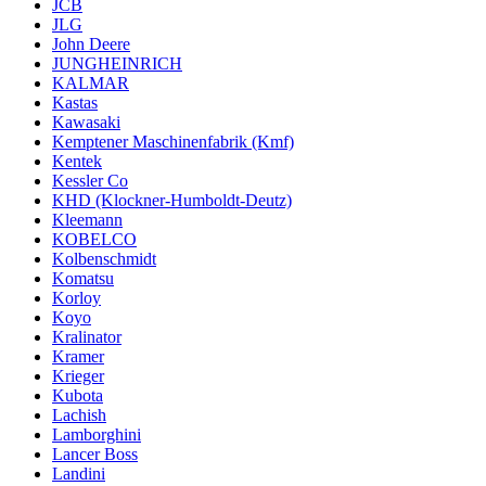
JCB
JLG
John Deere
JUNGHEINRICH
KALMAR
Kastas
Kawasaki
Kemptener Maschinenfabrik (Kmf)
Kentek
Kessler Co
KHD (Klockner-Humboldt-Deutz)
Kleemann
KOBELCO
Kolbenschmidt
Komatsu
Korloy
Koyo
Kralinator
Kramer
Krieger
Kubota
Lachish
Lamborghini
Lancer Boss
Landini