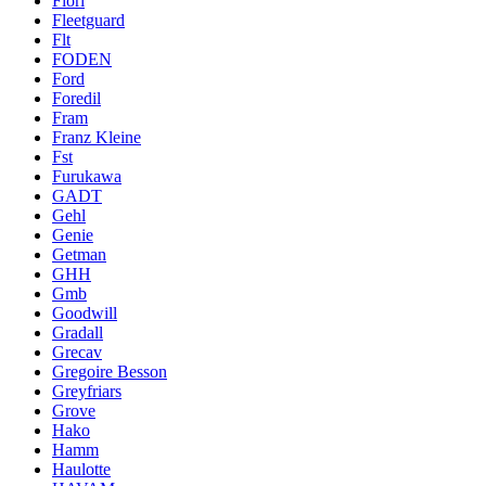
Fiori
Fleetguard
Flt
FODEN
Ford
Foredil
Fram
Franz Kleine
Fst
Furukawa
GADT
Gehl
Genie
Getman
GHH
Gmb
Goodwill
Gradall
Grecav
Gregoire Besson
Greyfriars
Grove
Hako
Hamm
Haulotte