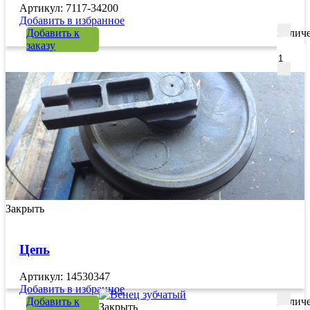
Артикул: 7117-34200
Добавить в избранное
Добавить к
Количе
заказу
Закрыть
Цепь
Артикул: 14530347
Добавить в избранное
Добавить к
Количе
Закрыть