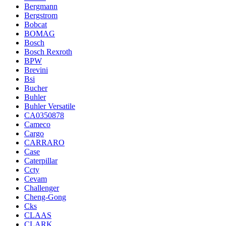
Bergmann
Bergstrom
Bobcat
BOMAG
Bosch
Bosch Rexroth
BPW
Brevini
Bsi
Bucher
Buhler
Buhler Versatile
CA0350878
Cameco
Cargo
CARRARO
Case
Caterpillar
Ccty
Cevam
Challenger
Cheng-Gong
Cks
CLAAS
CLARK