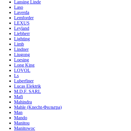
Lansing Linde
Laso
Laverda
Lemforder
LEXUS
Leyland
Liebherr
Lighting
Limb
Lindner
Liugong
Loesing
Long King
LOVOL
Ls
Luberfiner
Lucas Elektrik
M.D.F. SARL
Mafi
Mahindra
Mahle (Knecht-Фильтра)
Man
Mando
Manitou
Manitowoc