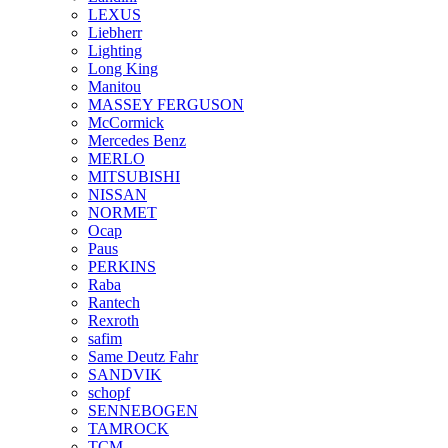
LEXUS
Liebherr
Lighting
Long King
Manitou
MASSEY FERGUSON
McCormick
Mercedes Benz
MERLO
MITSUBISHI
NISSAN
NORMET
Ocap
Paus
PERKINS
Raba
Rantech
Rexroth
safim
Same Deutz Fahr
SANDVIK
schopf
SENNEBOGEN
TAMROCK
TCM