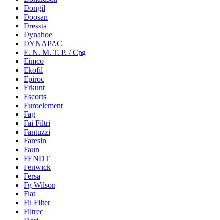
Dongil
Doosan
Dressta
Dynahoe
DYNAPAC
E. N. M. T. P. / Cpg
Eimco
Ekofil
Epiroc
Erkunt
Escorts
Euroelement
Fag
Fai Filtri
Fantuzzi
Faresin
Faun
FENDT
Fenwick
Fersa
Fg Wilson
Fiat
Fil Filter
Filtrec