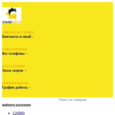
СВЯЗАТЬСЯ С НАМИ
Контакты и email
▼
ОТДЕЛ ПРОДАЖ
Все телефоны
▼
БУХГАЛТЕРИЯ
Акты сверок
▼
РЕЖИМ РАБОТЫ
График работы
▼
выберите категорию
126880