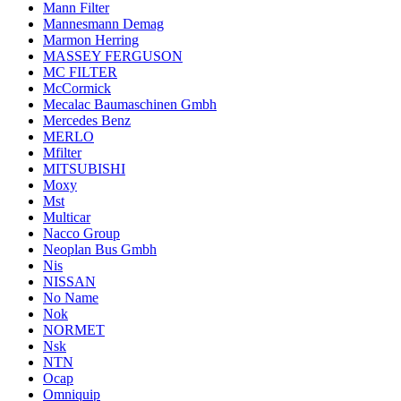
Mann Filter
Mannesmann Demag
Marmon Herring
MASSEY FERGUSON
MC FILTER
McCormick
Mecalac Baumaschinen Gmbh
Mercedes Benz
MERLO
Mfilter
MITSUBISHI
Moxy
Mst
Multicar
Nacco Group
Neoplan Bus Gmbh
Nis
NISSAN
No Name
Nok
NORMET
Nsk
NTN
Ocap
Omniquip