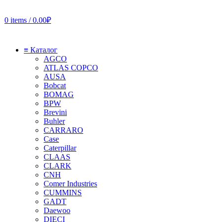
0
items
/
0.00
₽
≡ Каталог
AGCO
ATLAS COPCO
AUSA
Bobcat
BOMAG
BPW
Brevini
Buhler
CARRARO
Case
Caterpillar
CLAAS
CLARK
CNH
Comer Industries
CUMMINS
GADT
Daewoo
DIECI