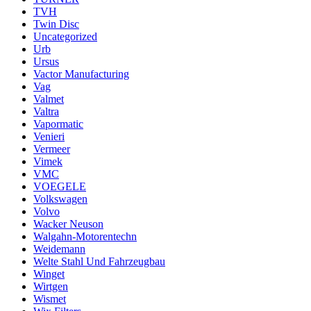
TVH
Twin Disc
Uncategorized
Urb
Ursus
Vactor Manufacturing
Vag
Valmet
Valtra
Vapormatic
Venieri
Vermeer
Vimek
VMC
VOEGELE
Volkswagen
Volvo
Wacker Neuson
Walgahn-Motorentechn
Weidemann
Welte Stahl Und Fahrzeugbau
Winget
Wirtgen
Wismet