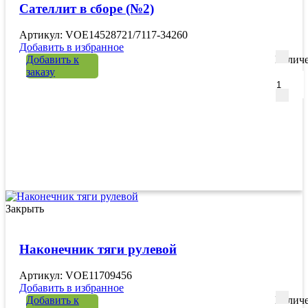
Сателлит в сборе (№2)
Артикул: VOE14528721/7117-34260
Добавить в избранное
Добавить к
Количе
заказу
Закрыть
Наконечник тяги рулевой
Артикул: VOE11709456
Добавить в избранное
Добавить к
Количе