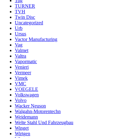
Tug
TURNER
TVH
Twin Disc
Uncategorized
Urb
Ursus
Vactor Manufacturing
Vag
Valmet
Valtra
Vapormatic
Venieri
Vermeer
Vimek
VMC
VOEGELE
Volkswagen
Volvo
Wacker Neuson
Walgahn-Motorentechn
Weidemann
Welte Stahl Und Fahrzeugbau
Winget
Wirtgen