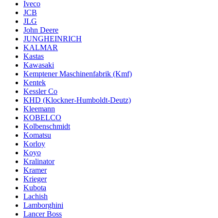
Iveco
JCB
JLG
John Deere
JUNGHEINRICH
KALMAR
Kastas
Kawasaki
Kemptener Maschinenfabrik (Kmf)
Kentek
Kessler Co
KHD (Klockner-Humboldt-Deutz)
Kleemann
KOBELCO
Kolbenschmidt
Komatsu
Korloy
Koyo
Kralinator
Kramer
Krieger
Kubota
Lachish
Lamborghini
Lancer Boss