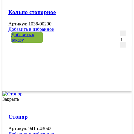
Кольцо стопорное
Артикул: 1036-00290
Добавить в избранное
Количе
Добавить к
заказу
Закрыть
Стопор
Артикул: 9415-43042
Добавить в избранное