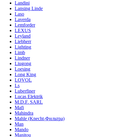
Landini
Lansing Linde
Laso
Laverda
Lemforder
LEXUS
Leyland
Liebherr
Lighting
Limb
Lindner
Liugong
Loesing
Long King
LOVOL
Ls
Luberfiner
Lucas Elektrik
M.D.F. SARL
Mafi
Mahindra
Mahle (Knecht-Фильтра)
Man
Mando
Manitou