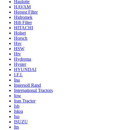
Haulotte
HAVAM
Hengst Filter
Hidromek
Hifi Filter
HITACHI
Holset
Horsch
Hsv
HSW
Htv
Hydrema
Hyster
HYUNDAI
I.F.I.
Ina
Ingersoll Rand
International Tractors
Iow
Iran Tractor
Isb
Iskra
Iso
ISUZU
Itn