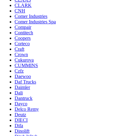
CLARK
CNH
Comer Industries
Comer Industries Spa
Compair
Contitech
Coopers
Corteco
Craft
Crown
Cukurova
CUMMINS
Czfz
Daewoo
Daf Trucks
Daimler
Dali
Dantruck
Dayco
Delco Remy
Deutz
DIECI
Difa
Dinolift