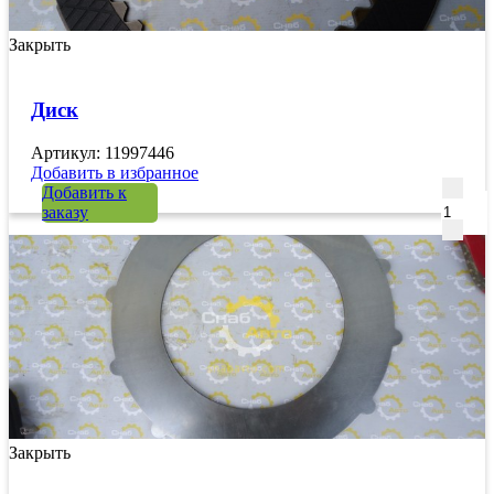
Закрыть
Диск
Артикул: 11997446
Добавить в избранное
Количе
Добавить к
заказу
Закрыть