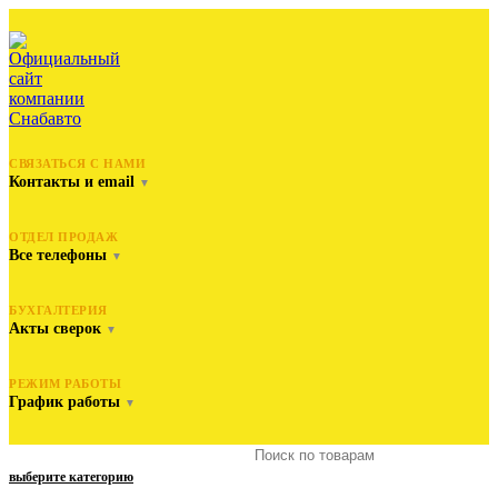
СВЯЗАТЬСЯ С НАМИ
Контакты и email
▼
ОТДЕЛ ПРОДАЖ
Все телефоны
▼
БУХГАЛТЕРИЯ
Акты сверок
▼
РЕЖИМ РАБОТЫ
График работы
▼
выберите категорию