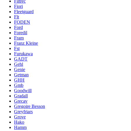
Filtrec
Fiori
Fleetguard
Flt
FODEN
Ford
Foredil
Fram
Franz Kleine
Fst
Furukawa
GADT
Gehl
Genie
Getman
GHH
Gmb
Goodwill
Gradall
Grecav
Gregoire Besson
Greyfriars
Grove
Hako
Hamm