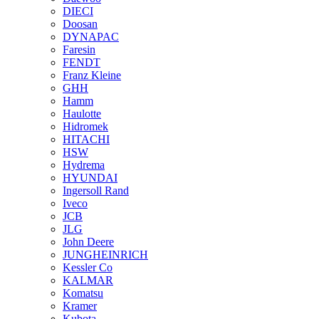
DIECI
Doosan
DYNAPAC
Faresin
FENDT
Franz Kleine
GHH
Hamm
Haulotte
Hidromek
HITACHI
HSW
Hydrema
HYUNDAI
Ingersoll Rand
Iveco
JCB
JLG
John Deere
JUNGHEINRICH
Kessler Co
KALMAR
Komatsu
Kramer
Kubota