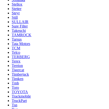
Stellox
Stetter
Steyr
Still
SULLAIR
Sure Filter
Takeuchi
TAMROCK
Tarsus
Tata Motors
TCM
Telco
TERBERG
Terex
Terrion
Tigercat
Timberjack
Timken
Tmb
Toro
TOYOTA
Trackmobile
TruckPart
Tsn