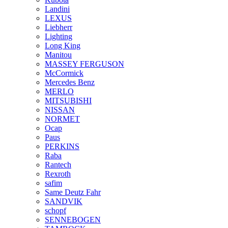
Landini
LEXUS
Liebherr
Lighting
Long King
Manitou
MASSEY FERGUSON
McCormick
Mercedes Benz
MERLO
MITSUBISHI
NISSAN
NORMET
Ocap
Paus
PERKINS
Raba
Rantech
Rexroth
safim
Same Deutz Fahr
SANDVIK
schopf
SENNEBOGEN