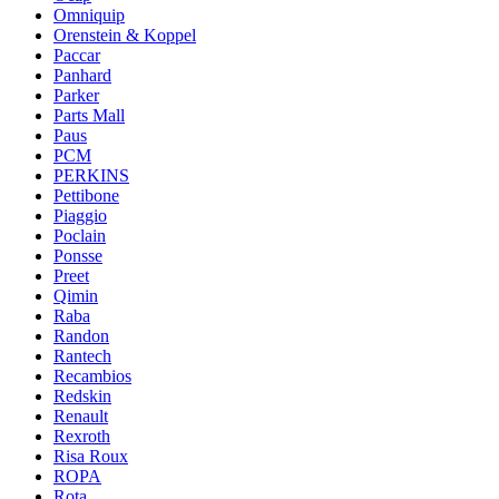
Omniquip
Orenstein & Koppel
Paccar
Panhard
Parker
Parts Mall
Paus
PCM
PERKINS
Pettibone
Piaggio
Poclain
Ponsse
Preet
Qimin
Raba
Randon
Rantech
Recambios
Redskin
Renault
Rexroth
Risa Roux
ROPA
Rota