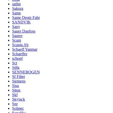
safim
Sakura
Same
Same Deutz Fahr
SANDVIK
Sany
Sauer Danfoss
Saurer
Scam
Scania Ab
Schaeff Yanmar
Schaeffer
schopf
Sct
Sdlg
SENNEBOGEN
Sf Filter
Siemens
Sisu
Siton
Skf
Skyjack
Snr
Solmec
Sonalika