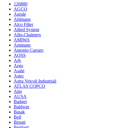
126880
AGCO
Agrale
Ahlmann
Alco Filter
Allied System
Allis-Chalmers
AMIWA
Ammann
Antonio Carraro
AOSS
Arb
Argo
Asahi
Astec
Astra Veicoli Industriali
ATLAS COPCO
Atm
AUSA
Badger
Baldwin
Basak
Bell
Benati
Benford