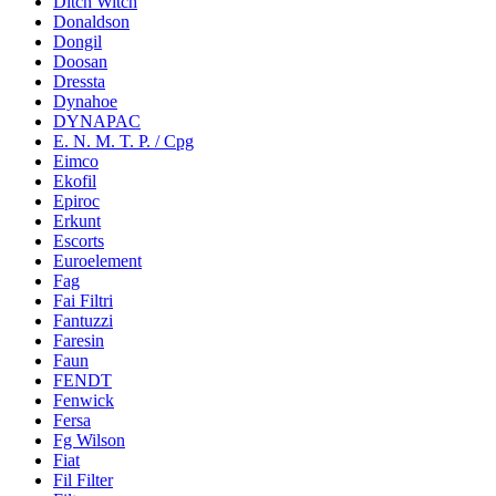
Ditch Witch
Donaldson
Dongil
Doosan
Dressta
Dynahoe
DYNAPAC
E. N. M. T. P. / Cpg
Eimco
Ekofil
Epiroc
Erkunt
Escorts
Euroelement
Fag
Fai Filtri
Fantuzzi
Faresin
Faun
FENDT
Fenwick
Fersa
Fg Wilson
Fiat
Fil Filter