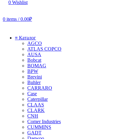
0
Wishlist
0
items
/
0.00
₽
≡ Каталог
AGCO
ATLAS COPCO
AUSA
Bobcat
BOMAG
BPW
Brevini
Buhler
CARRARO
Case
Caterpillar
CLAAS
CLARK
CNH
Comer Industries
CUMMINS
GADT
Daewoo