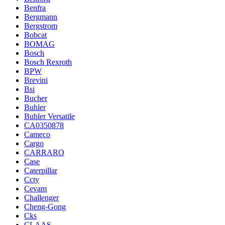
Benfra
Bergmann
Bergstrom
Bobcat
BOMAG
Bosch
Bosch Rexroth
BPW
Brevini
Bsi
Bucher
Buhler
Buhler Versatile
CA0350878
Cameco
Cargo
CARRARO
Case
Caterpillar
Ccty
Cevam
Challenger
Cheng-Gong
Cks
CLAAS