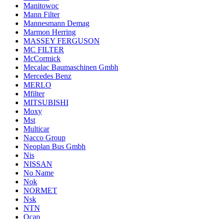
Manitowoc
Mann Filter
Mannesmann Demag
Marmon Herring
MASSEY FERGUSON
MC FILTER
McCormick
Mecalac Baumaschinen Gmbh
Mercedes Benz
MERLO
Mfilter
MITSUBISHI
Moxy
Mst
Multicar
Nacco Group
Neoplan Bus Gmbh
Nis
NISSAN
No Name
Nok
NORMET
Nsk
NTN
Ocap