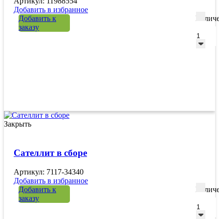
Артикул: 11988554
Добавить в избранное
Добавить к
Количе
заказу
Закрыть
Сателлит в сборе
Артикул: 7117-34340
Добавить в избранное
Добавить к
Количе
заказу