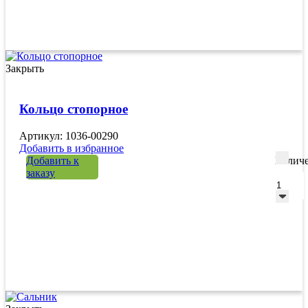
Закрыть
Кольцо стопорное
Артикул: 1036-00290
Добавить в избранное
Добавить к
Количе
заказу