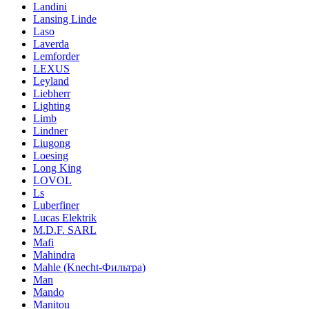
Landini
Lansing Linde
Laso
Laverda
Lemforder
LEXUS
Leyland
Liebherr
Lighting
Limb
Lindner
Liugong
Loesing
Long King
LOVOL
Ls
Luberfiner
Lucas Elektrik
M.D.F. SARL
Mafi
Mahindra
Mahle (Knecht-Фильтра)
Man
Mando
Manitou