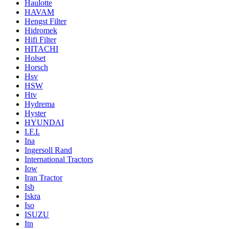
Haulotte
HAVAM
Hengst Filter
Hidromek
Hifi Filter
HITACHI
Holset
Horsch
Hsv
HSW
Htv
Hydrema
Hyster
HYUNDAI
I.F.I.
Ina
Ingersoll Rand
International Tractors
Iow
Iran Tractor
Isb
Iskra
Iso
ISUZU
Itn