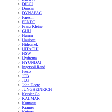
DIECI
Doosan
DYNAPAC
Faresin
FENDT
Franz Kleine
GHH
Hamm
Haulotte
Hidromek
HITACHI
HSW
Hydrema
HYUNDAI
Ingersoll Rand
Iveco
JCB
JLG
John Deere
JUNGHEINRICH
Kessler Co
KALMAR
Komatsu
Kramer
Kubota