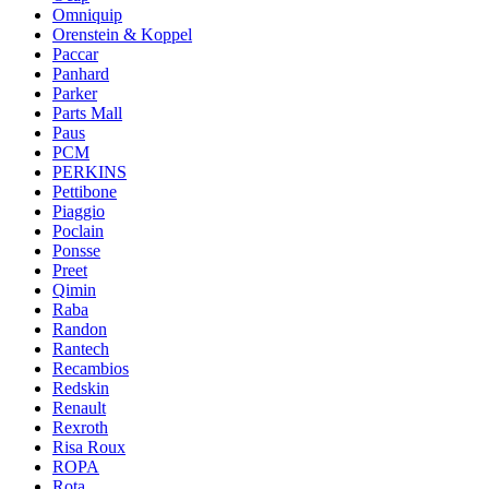
Omniquip
Orenstein & Koppel
Paccar
Panhard
Parker
Parts Mall
Paus
PCM
PERKINS
Pettibone
Piaggio
Poclain
Ponsse
Preet
Qimin
Raba
Randon
Rantech
Recambios
Redskin
Renault
Rexroth
Risa Roux
ROPA
Rota