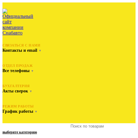
СВЯЗАТЬСЯ С НАМИ
Контакты и email
▼
ОТДЕЛ ПРОДАЖ
Все телефоны
▼
БУХГАЛТЕРИЯ
Акты сверок
▼
РЕЖИМ РАБОТЫ
График работы
▼
выберите категорию