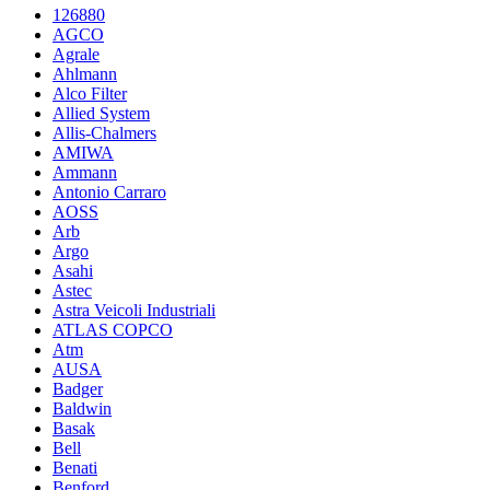
126880
AGCO
Agrale
Ahlmann
Alco Filter
Allied System
Allis-Chalmers
AMIWA
Ammann
Antonio Carraro
AOSS
Arb
Argo
Asahi
Astec
Astra Veicoli Industriali
ATLAS COPCO
Atm
AUSA
Badger
Baldwin
Basak
Bell
Benati
Benford