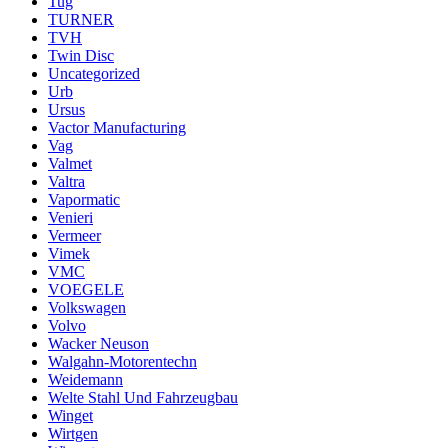
Tug
TURNER
TVH
Twin Disc
Uncategorized
Urb
Ursus
Vactor Manufacturing
Vag
Valmet
Valtra
Vapormatic
Venieri
Vermeer
Vimek
VMC
VOEGELE
Volkswagen
Volvo
Wacker Neuson
Walgahn-Motorentechn
Weidemann
Welte Stahl Und Fahrzeugbau
Winget
Wirtgen