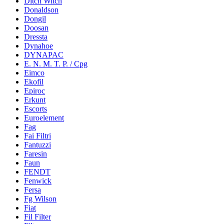
Ditch Witch
Donaldson
Dongil
Doosan
Dressta
Dynahoe
DYNAPAC
E. N. M. T. P. / Cpg
Eimco
Ekofil
Epiroc
Erkunt
Escorts
Euroelement
Fag
Fai Filtri
Fantuzzi
Faresin
Faun
FENDT
Fenwick
Fersa
Fg Wilson
Fiat
Fil Filter