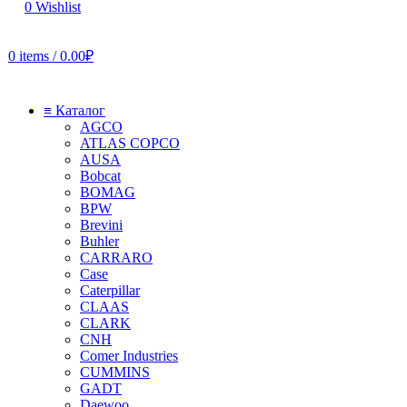
0
Wishlist
0
items
/
0.00
₽
≡ Каталог
AGCO
ATLAS COPCO
AUSA
Bobcat
BOMAG
BPW
Brevini
Buhler
CARRARO
Case
Caterpillar
CLAAS
CLARK
CNH
Comer Industries
CUMMINS
GADT
Daewoo