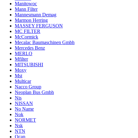
Manitowoc
Mann Filter
Mannesmann Demag
Marmon Herring
MASSEY FERGUSON
MC FILTER
McCormick
Mecalac Baumaschinen Gmbh
Mercedes Benz
MERLO
Mfilter
MITSUBISHI
Moxy
Mst
Multicar
Nacco Group
Neoplan Bus Gmbh
Nis
NISSAN
No Name
Nok
NORMET
Nsk
NTN
Ocap