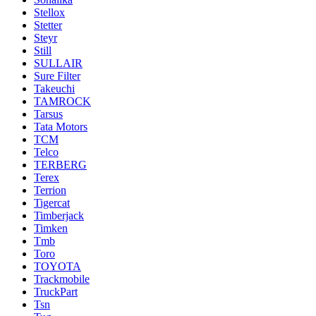
Stellox
Stetter
Steyr
Still
SULLAIR
Sure Filter
Takeuchi
TAMROCK
Tarsus
Tata Motors
TCM
Telco
TERBERG
Terex
Terrion
Tigercat
Timberjack
Timken
Tmb
Toro
TOYOTA
Trackmobile
TruckPart
Tsn