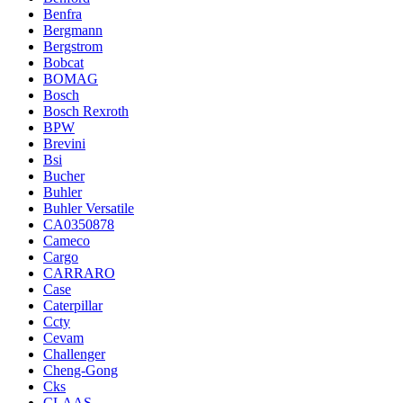
Benfra
Bergmann
Bergstrom
Bobcat
BOMAG
Bosch
Bosch Rexroth
BPW
Brevini
Bsi
Bucher
Buhler
Buhler Versatile
CA0350878
Cameco
Cargo
CARRARO
Case
Caterpillar
Ccty
Cevam
Challenger
Cheng-Gong
Cks
CLAAS