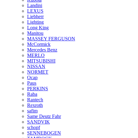
Landini
LEXUS
Liebherr
Lighting
Long King
Manitou
MASSEY FERGUSON
McCormick
Mercedes Benz
MERLO
MITSUBISHI
NISSAN
NORMET
Ocap
Paus
PERKINS
Raba
Rantech
Rexroth
safim
Same Deutz Fahr
SANDVIK
schopf
SENNEBOGEN