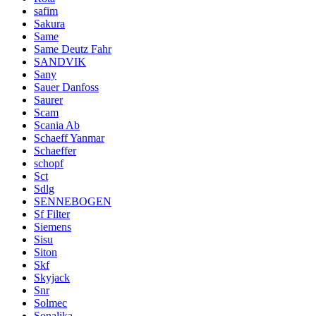
safim
Sakura
Same
Same Deutz Fahr
SANDVIK
Sany
Sauer Danfoss
Saurer
Scam
Scania Ab
Schaeff Yanmar
Schaeffer
schopf
Sct
Sdlg
SENNEBOGEN
Sf Filter
Siemens
Sisu
Siton
Skf
Skyjack
Snr
Solmec
Sonalika