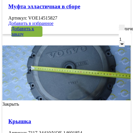
Муфта элластичная в сборе
Артикул: VOE14515827
Добавить в избранное
Добавить к
Количе
заказу
Закрыть
Крышка
Артикул: 7117-34410/VOE 14601854