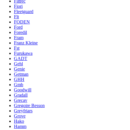
Filtrec
Fiori
Fleetguard
Flt
FODEN
Ford
Foredil
Fram
Franz Kleine
Fst
Furukawa
GADT
Gehl
Genie
Getman
GHH
Gmb
Goodwill
Gradall
Grecav
Gregoire Besson
Greyfriars
Grove
Hako
Hamm