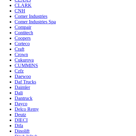
CLARK
CNH
Comer Industries
Comer Industries Spa
Compair
Contitech
Coopers
Corteco
Craft
Crown
Cukurova
CUMMINS
Czfz
Daewoo
Daf Trucks
Daimler
Dali
Dantruck
Dayco
Delco Remy
Deutz
DIECI
Difa
Dinolift