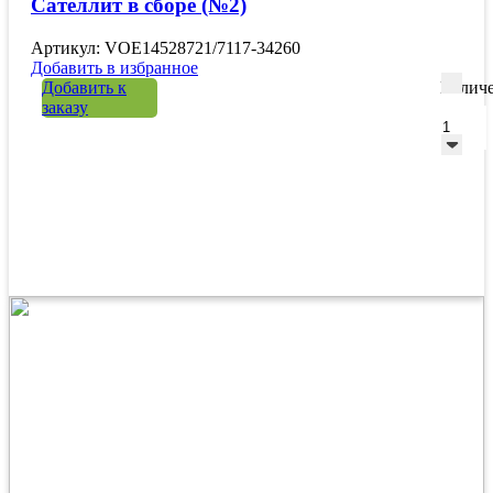
Сателлит в сборе (№2)
Артикул: VOE14528721/7117-34260
Добавить в избранное
Добавить к
Количе
заказу