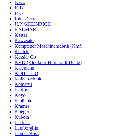
Iveco
JCB
JLG
John Deere
JUNGHEINRICH
KALMAR
Kastas
Kawasaki
Kemptener Maschinenfabrik (Kmf)
Kentek
Kessler Co
KHD (Klockner-Humboldt-Deutz)
Kleemann
KOBELCO
Kolbenschmidt
Komatsu
Korloy
Koyo
Kralinator
Kramer
Krieger
Kubota
Lachish
Lamborghini
Lancer Boss