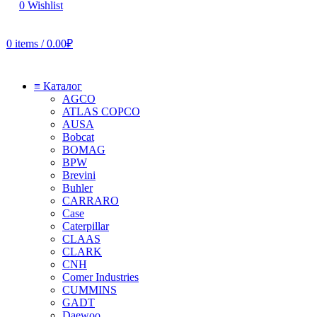
0
Wishlist
0
items
/
0.00
₽
≡ Каталог
AGCO
ATLAS COPCO
AUSA
Bobcat
BOMAG
BPW
Brevini
Buhler
CARRARO
Case
Caterpillar
CLAAS
CLARK
CNH
Comer Industries
CUMMINS
GADT
Daewoo