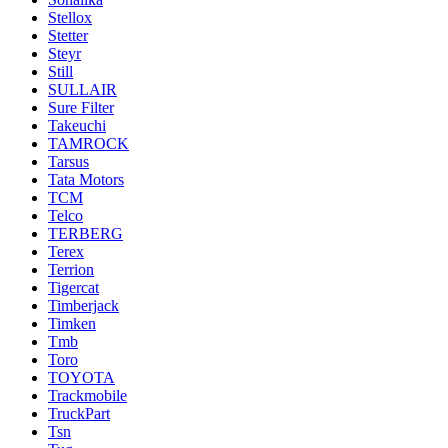
Stellox
Stetter
Steyr
Still
SULLAIR
Sure Filter
Takeuchi
TAMROCK
Tarsus
Tata Motors
TCM
Telco
TERBERG
Terex
Terrion
Tigercat
Timberjack
Timken
Tmb
Toro
TOYOTA
Trackmobile
TruckPart
Tsn