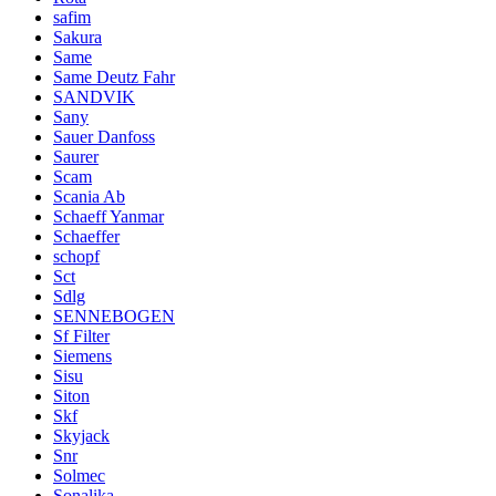
safim
Sakura
Same
Same Deutz Fahr
SANDVIK
Sany
Sauer Danfoss
Saurer
Scam
Scania Ab
Schaeff Yanmar
Schaeffer
schopf
Sct
Sdlg
SENNEBOGEN
Sf Filter
Siemens
Sisu
Siton
Skf
Skyjack
Snr
Solmec
Sonalika