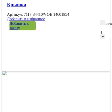
Крышка
Артикул: 7117-34410/VOE 14601854
Добавить в избранное
Добавить к
Количе
заказу