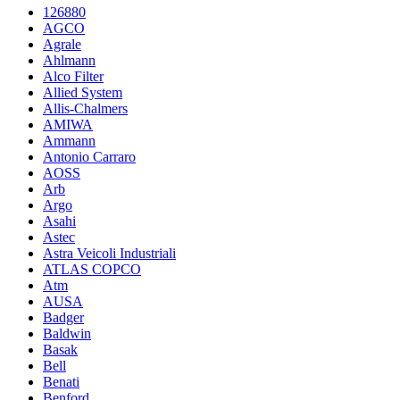
126880
AGCO
Agrale
Ahlmann
Alco Filter
Allied System
Allis-Chalmers
AMIWA
Ammann
Antonio Carraro
AOSS
Arb
Argo
Asahi
Astec
Astra Veicoli Industriali
ATLAS COPCO
Atm
AUSA
Badger
Baldwin
Basak
Bell
Benati
Benford