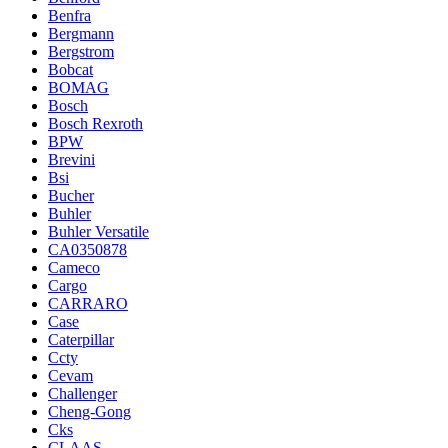
Benfra
Bergmann
Bergstrom
Bobcat
BOMAG
Bosch
Bosch Rexroth
BPW
Brevini
Bsi
Bucher
Buhler
Buhler Versatile
CA0350878
Cameco
Cargo
CARRARO
Case
Caterpillar
Ccty
Cevam
Challenger
Cheng-Gong
Cks
CLAAS