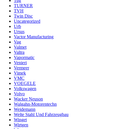
Tug
TURNER
TVH
Twin Disc
Uncategorized
Urb
Ursus
Vactor Manufacturing
Vag
Valmet
Valtra
Vapormatic
Venieri
Vermeer
Vimek
VMC
VOEGELE
Volkswagen
Volvo
Wacker Neuson
Walgahn-Motorentechn
Weidemann
Welte Stahl Und Fahrzeugbau
Winget
Wirtgen