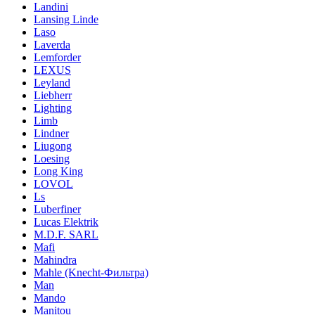
Landini
Lansing Linde
Laso
Laverda
Lemforder
LEXUS
Leyland
Liebherr
Lighting
Limb
Lindner
Liugong
Loesing
Long King
LOVOL
Ls
Luberfiner
Lucas Elektrik
M.D.F. SARL
Mafi
Mahindra
Mahle (Knecht-Фильтра)
Man
Mando
Manitou