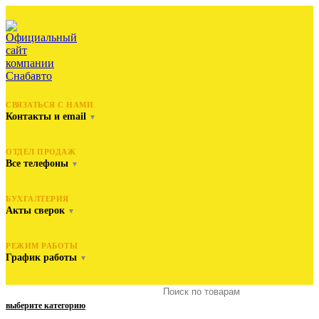
СВЯЗАТЬСЯ С НАМИ
Контакты и email
▼
ОТДЕЛ ПРОДАЖ
Все телефоны
▼
БУХГАЛТЕРИЯ
Акты сверок
▼
РЕЖИМ РАБОТЫ
График работы
▼
выберите категорию