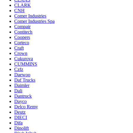
CLARK
CNH
Comer Industries
Comer Industries Spa
Compair
Contitech
Coopers
Corteco
Craft
Crown
Cukurova
CUMMINS
Czfz
Daewoo
Daf Trucks
Daimler
Dali
Dantruck
Dayco
Delco Remy
Deutz
DIECI
Difa
Dinolift