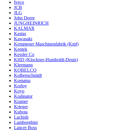
Iveco
JCB
JLG
John Deere
JUNGHEINRICH
KALMAR
Kastas
Kawasaki
Kemptener Maschinenfabrik (Kmf)
Kentek
Kessler Co
KHD (Klockner-Humboldt-Deutz)
Kleemann
KOBELCO
Kolbenschmidt
Komatsu
Korloy
Koyo
Kralinator
Kramer
Krieger
Kubota
Lachish
Lamborghini
Lancer Boss