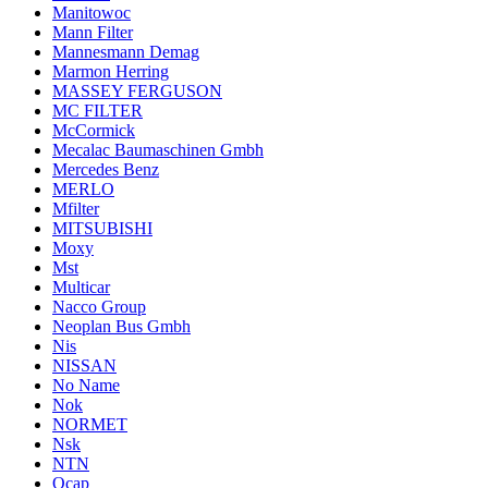
Manitowoc
Mann Filter
Mannesmann Demag
Marmon Herring
MASSEY FERGUSON
MC FILTER
McCormick
Mecalac Baumaschinen Gmbh
Mercedes Benz
MERLO
Mfilter
MITSUBISHI
Moxy
Mst
Multicar
Nacco Group
Neoplan Bus Gmbh
Nis
NISSAN
No Name
Nok
NORMET
Nsk
NTN
Ocap