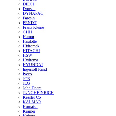
DIECI
Doosan
DYNAPAC
Faresin
FENDT
Franz Kleine
GHH
Hamm
Haulotte
Hidromek
HITACHI
HSW
Hydrema
HYUNDAI
Ingersoll Rand
Iveco
JCB
JLG
John Deere
JUNGHEINRICH
Kessler Co
KALMAR
Komatsu
Kramer
Kubota