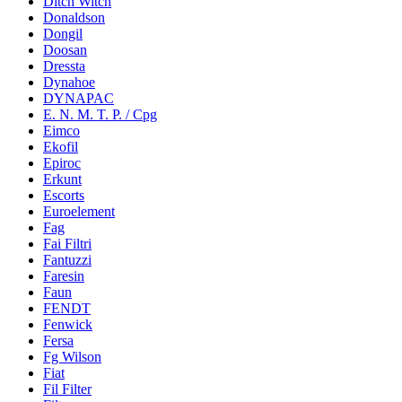
Ditch Witch
Donaldson
Dongil
Doosan
Dressta
Dynahoe
DYNAPAC
E. N. M. T. P. / Cpg
Eimco
Ekofil
Epiroc
Erkunt
Escorts
Euroelement
Fag
Fai Filtri
Fantuzzi
Faresin
Faun
FENDT
Fenwick
Fersa
Fg Wilson
Fiat
Fil Filter