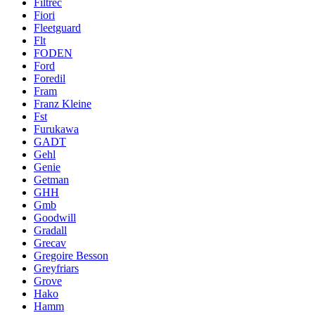
Filtrec
Fiori
Fleetguard
Flt
FODEN
Ford
Foredil
Fram
Franz Kleine
Fst
Furukawa
GADT
Gehl
Genie
Getman
GHH
Gmb
Goodwill
Gradall
Grecav
Gregoire Besson
Greyfriars
Grove
Hako
Hamm