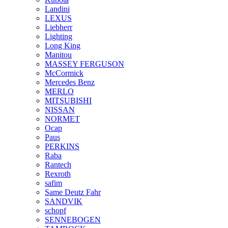
Landini
LEXUS
Liebherr
Lighting
Long King
Manitou
MASSEY FERGUSON
McCormick
Mercedes Benz
MERLO
MITSUBISHI
NISSAN
NORMET
Ocap
Paus
PERKINS
Raba
Rantech
Rexroth
safim
Same Deutz Fahr
SANDVIK
schopf
SENNEBOGEN