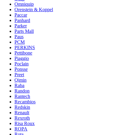
Omniquip
Orenstein & Koppel
Paccar
Panhard
Parker
Parts Mall
Paus
PCM
PERKINS
Pettibone
Piaggio
Poclain
Ponsse
Preet
Qimin
Raba
Randon
Rantech
Recambios
Redskin
Renault
Rexroth
Risa Roux
ROPA
Rota