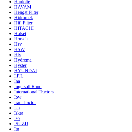
Haulotte
HAVAM
Hengst Filter
Hidromek
Hifi Filter
HITACHI
Holset
Horsch
Hsv
HSW
Htv
Hydrema
Hyster
HYUNDAI
I.F.I.
Ina
Ingersoll Rand
International Tractors
Iow
Iran Tractor
Isb
Iskra
Iso
ISUZU
Itn