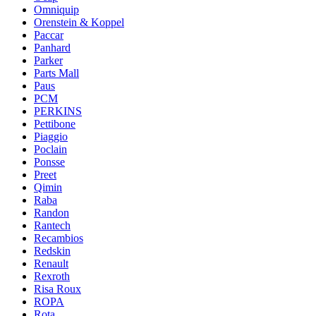
Omniquip
Orenstein & Koppel
Paccar
Panhard
Parker
Parts Mall
Paus
PCM
PERKINS
Pettibone
Piaggio
Poclain
Ponsse
Preet
Qimin
Raba
Randon
Rantech
Recambios
Redskin
Renault
Rexroth
Risa Roux
ROPA
Rota