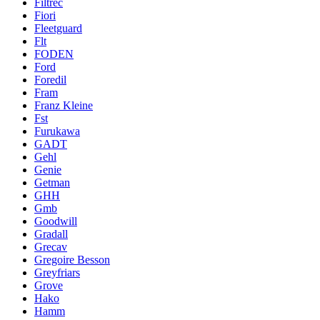
Filtrec
Fiori
Fleetguard
Flt
FODEN
Ford
Foredil
Fram
Franz Kleine
Fst
Furukawa
GADT
Gehl
Genie
Getman
GHH
Gmb
Goodwill
Gradall
Grecav
Gregoire Besson
Greyfriars
Grove
Hako
Hamm