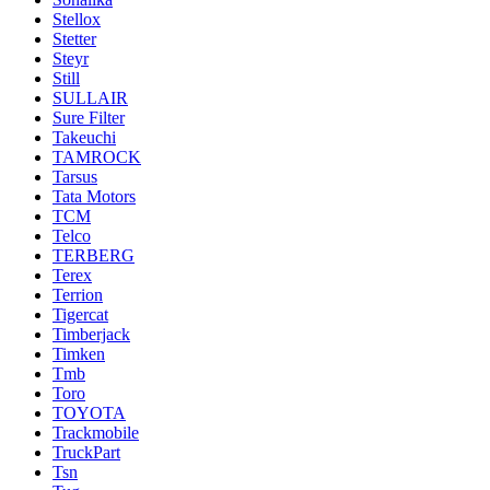
Stellox
Stetter
Steyr
Still
SULLAIR
Sure Filter
Takeuchi
TAMROCK
Tarsus
Tata Motors
TCM
Telco
TERBERG
Terex
Terrion
Tigercat
Timberjack
Timken
Tmb
Toro
TOYOTA
Trackmobile
TruckPart
Tsn