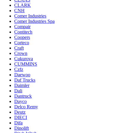
CLARK
CNH
Comer Industries
Comer Industries Spa
Compair
Contitech
Coopers
Corteco
Craft
Crown
Cukurova
CUMMINS
Czfz
Daewoo
Daf Trucks
Daimler
Dali
Dantruck
Dayco
Delco Remy
Deutz
DIECI
Difa
Dinolift