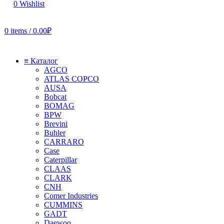
0
Wishlist
0
items
/
0.00
₽
≡ Каталог
AGCO
ATLAS COPCO
AUSA
Bobcat
BOMAG
BPW
Brevini
Buhler
CARRARO
Case
Caterpillar
CLAAS
CLARK
CNH
Comer Industries
CUMMINS
GADT
Daewoo