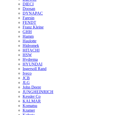
DIECI
Doosan
DYNAPAC
Faresin
FENDT
Franz Kleine
GHH
Hamm
Haulotte
Hidromek
HITACHI
HSW
Hydrema
HYUNDAI
Ingersoll Rand
Iveco
JCB
JLG
John Deere
JUNGHEINRICH
Kessler Co
KALMAR
Komatsu
Kramer
Kubota