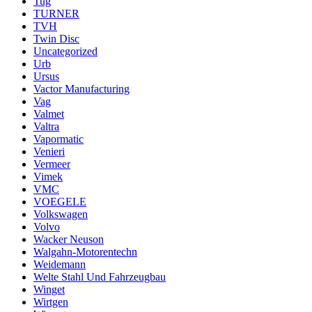
Tug
TURNER
TVH
Twin Disc
Uncategorized
Urb
Ursus
Vactor Manufacturing
Vag
Valmet
Valtra
Vapormatic
Venieri
Vermeer
Vimek
VMC
VOEGELE
Volkswagen
Volvo
Wacker Neuson
Walgahn-Motorentechn
Weidemann
Welte Stahl Und Fahrzeugbau
Winget
Wirtgen