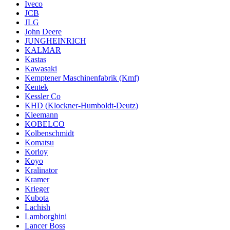
Iveco
JCB
JLG
John Deere
JUNGHEINRICH
KALMAR
Kastas
Kawasaki
Kemptener Maschinenfabrik (Kmf)
Kentek
Kessler Co
KHD (Klockner-Humboldt-Deutz)
Kleemann
KOBELCO
Kolbenschmidt
Komatsu
Korloy
Koyo
Kralinator
Kramer
Krieger
Kubota
Lachish
Lamborghini
Lancer Boss