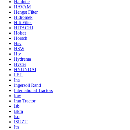
Haulotte
HAVAM
Hengst Filter
Hidromek
Hifi Filter
HITACHI
Holset
Horsch
Hsv
HSW
Htv
Hydrema
Hyster
HYUNDAI
I.F.I.
Ina
Ingersoll Rand
International Tractors
Iow
Iran Tractor
Isb
Iskra
Iso
ISUZU
Itn