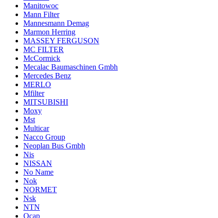
Manitowoc
Mann Filter
Mannesmann Demag
Marmon Herring
MASSEY FERGUSON
MC FILTER
McCormick
Mecalac Baumaschinen Gmbh
Mercedes Benz
MERLO
Mfilter
MITSUBISHI
Moxy
Mst
Multicar
Nacco Group
Neoplan Bus Gmbh
Nis
NISSAN
No Name
Nok
NORMET
Nsk
NTN
Ocap