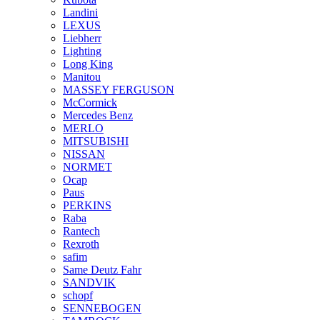
Landini
LEXUS
Liebherr
Lighting
Long King
Manitou
MASSEY FERGUSON
McCormick
Mercedes Benz
MERLO
MITSUBISHI
NISSAN
NORMET
Ocap
Paus
PERKINS
Raba
Rantech
Rexroth
safim
Same Deutz Fahr
SANDVIK
schopf
SENNEBOGEN