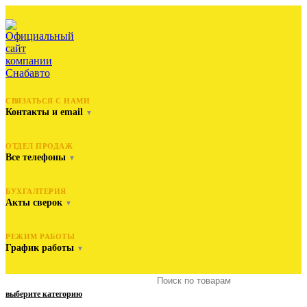
СВЯЗАТЬСЯ С НАМИ
Контакты и email
▼
ОТДЕЛ ПРОДАЖ
Все телефоны
▼
БУХГАЛТЕРИЯ
Акты сверок
▼
РЕЖИМ РАБОТЫ
График работы
▼
выберите категорию