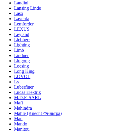
Landini
Lansing Linde
Laso
Laverda
Lemforder
LEXUS
Leyland
Liebherr
Lighting
Limb
Lindner
Liugong
Loesing
Long King
LOVOL
Ls
Luberfiner
Lucas Elektrik
M.D.F. SARL
Mafi
Mahindra
Mahle (Knecht-Фильтра)
Man
Mando
Manitou