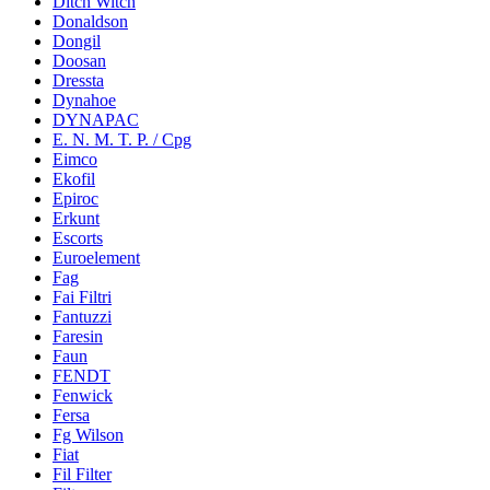
Ditch Witch
Donaldson
Dongil
Doosan
Dressta
Dynahoe
DYNAPAC
E. N. M. T. P. / Cpg
Eimco
Ekofil
Epiroc
Erkunt
Escorts
Euroelement
Fag
Fai Filtri
Fantuzzi
Faresin
Faun
FENDT
Fenwick
Fersa
Fg Wilson
Fiat
Fil Filter