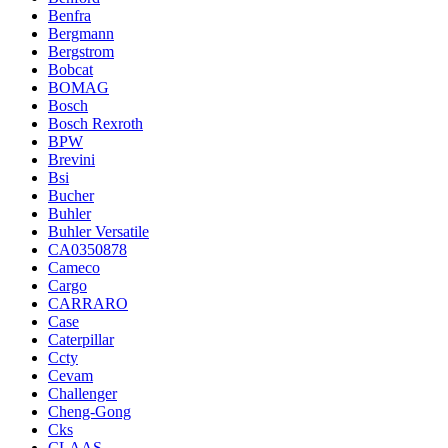
Benfra
Bergmann
Bergstrom
Bobcat
BOMAG
Bosch
Bosch Rexroth
BPW
Brevini
Bsi
Bucher
Buhler
Buhler Versatile
CA0350878
Cameco
Cargo
CARRARO
Case
Caterpillar
Ccty
Cevam
Challenger
Cheng-Gong
Cks
CLAAS