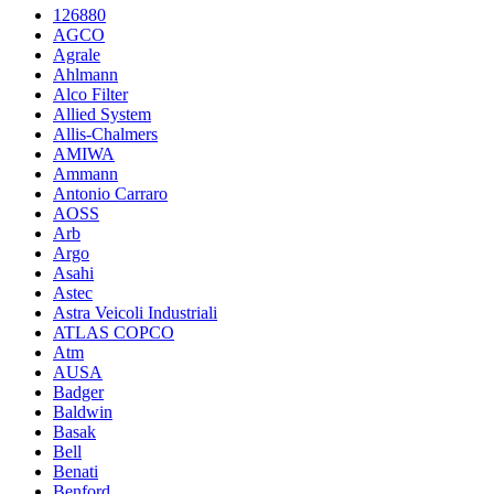
126880
AGCO
Agrale
Ahlmann
Alco Filter
Allied System
Allis-Chalmers
AMIWA
Ammann
Antonio Carraro
AOSS
Arb
Argo
Asahi
Astec
Astra Veicoli Industriali
ATLAS COPCO
Atm
AUSA
Badger
Baldwin
Basak
Bell
Benati
Benford