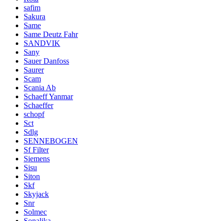
safim
Sakura
Same
Same Deutz Fahr
SANDVIK
Sany
Sauer Danfoss
Saurer
Scam
Scania Ab
Schaeff Yanmar
Schaeffer
schopf
Sct
Sdlg
SENNEBOGEN
Sf Filter
Siemens
Sisu
Siton
Skf
Skyjack
Snr
Solmec
Sonalika