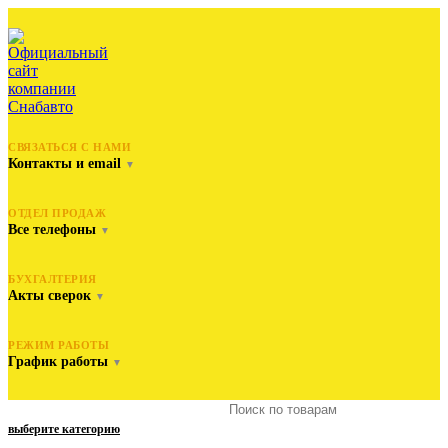
СВЯЗАТЬСЯ С НАМИ
Контакты и email
▼
ОТДЕЛ ПРОДАЖ
Все телефоны
▼
БУХГАЛТЕРИЯ
Акты сверок
▼
РЕЖИМ РАБОТЫ
График работы
▼
выберите категорию