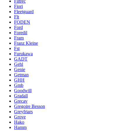
Filtrec
Fiori
Fleetguard
Flt
FODEN
Ford
Foredil
Fram
Franz Kleine
Fst
Furukawa
GADT
Gehl
Genie
Getman
GHH
Gmb
Goodwill
Gradall
Grecav
Gregoire Besson
Greyfriars
Grove
Hako
Hamm