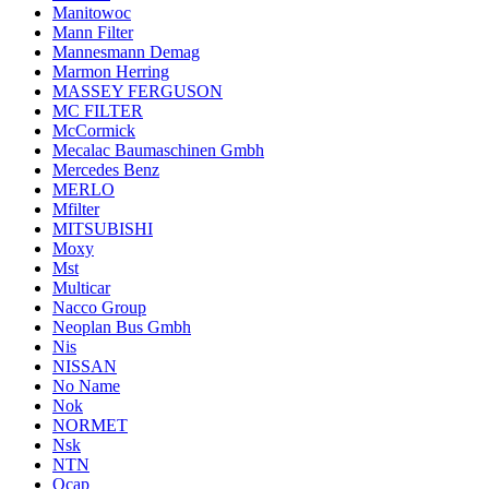
Manitowoc
Mann Filter
Mannesmann Demag
Marmon Herring
MASSEY FERGUSON
MC FILTER
McCormick
Mecalac Baumaschinen Gmbh
Mercedes Benz
MERLO
Mfilter
MITSUBISHI
Moxy
Mst
Multicar
Nacco Group
Neoplan Bus Gmbh
Nis
NISSAN
No Name
Nok
NORMET
Nsk
NTN
Ocap