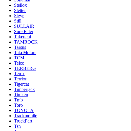
Stellox
Stetter
Steyr
Still
SULLAIR
Sure Filter
Takeuchi
TAMROCK
Tarsus
Tata Motors
TCM
Telco
TERBERG
Terex
Terrion
Tigercat
Timberjack
Timken
Tmb
Toro
TOYOTA
Trackmobile
TruckPart
Tsn