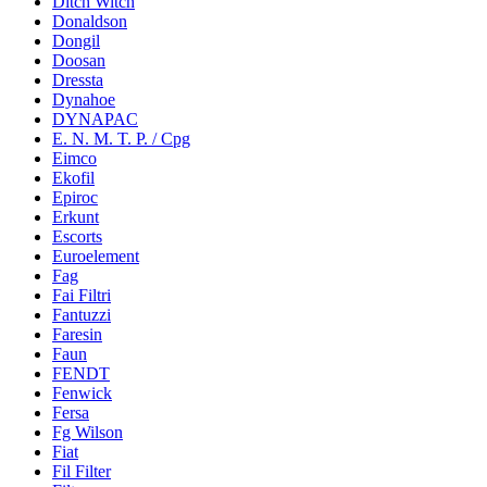
Ditch Witch
Donaldson
Dongil
Doosan
Dressta
Dynahoe
DYNAPAC
E. N. M. T. P. / Cpg
Eimco
Ekofil
Epiroc
Erkunt
Escorts
Euroelement
Fag
Fai Filtri
Fantuzzi
Faresin
Faun
FENDT
Fenwick
Fersa
Fg Wilson
Fiat
Fil Filter