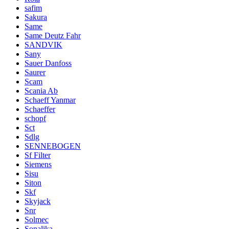
safim
Sakura
Same
Same Deutz Fahr
SANDVIK
Sany
Sauer Danfoss
Saurer
Scam
Scania Ab
Schaeff Yanmar
Schaeffer
schopf
Sct
Sdlg
SENNEBOGEN
Sf Filter
Siemens
Sisu
Siton
Skf
Skyjack
Snr
Solmec
Sonalika