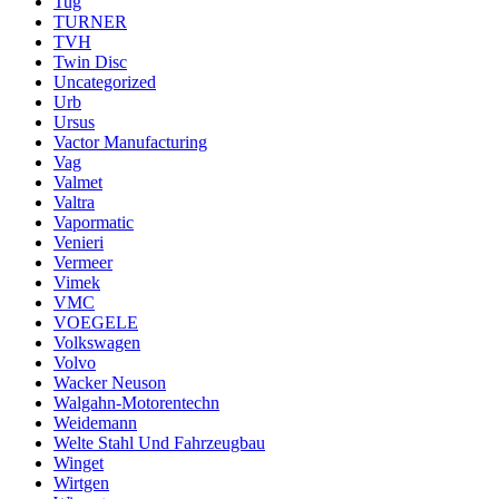
Tug
TURNER
TVH
Twin Disc
Uncategorized
Urb
Ursus
Vactor Manufacturing
Vag
Valmet
Valtra
Vapormatic
Venieri
Vermeer
Vimek
VMC
VOEGELE
Volkswagen
Volvo
Wacker Neuson
Walgahn-Motorentechn
Weidemann
Welte Stahl Und Fahrzeugbau
Winget
Wirtgen