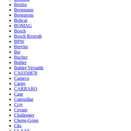
Benfra
Bergmann
Bergstrom
Bobcat
BOMAG
Bosch
Bosch Rexroth
BPW
Brevini
Bsi
Bucher
Buhler
Buhler Versatile
CA0350878
Cameco
Cargo
CARRARO
Case
Caterpillar
Ccty
Cevam
Challenger
Cheng-Gong
Cks
CLAAS