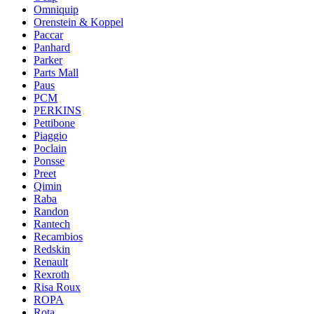
Omniquip
Orenstein & Koppel
Paccar
Panhard
Parker
Parts Mall
Paus
PCM
PERKINS
Pettibone
Piaggio
Poclain
Ponsse
Preet
Qimin
Raba
Randon
Rantech
Recambios
Redskin
Renault
Rexroth
Risa Roux
ROPA
Rota