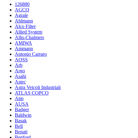
126880
AGCO
Agrale
Ahlmann
Alco Filter
Allied System
Allis-Chalmers
AMIWA
Ammann
Antonio Carraro
AOSS
Arb
Argo
Asahi
Astec
Astra Veicoli Industriali
ATLAS COPCO
Atm
AUSA
Badger
Baldwin
Basak
Bell
Benati
Benford