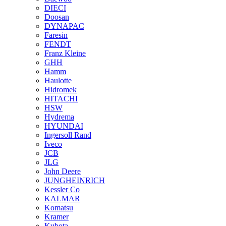
DIECI
Doosan
DYNAPAC
Faresin
FENDT
Franz Kleine
GHH
Hamm
Haulotte
Hidromek
HITACHI
HSW
Hydrema
HYUNDAI
Ingersoll Rand
Iveco
JCB
JLG
John Deere
JUNGHEINRICH
Kessler Co
KALMAR
Komatsu
Kramer
Kubota