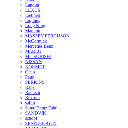
Landini
LEXUS
Liebherr
Lighting
Long King
Manitou
MASSEY FERGUSON
McCormick
Mercedes Benz
MERLO
MITSUBISHI
NISSAN
NORMET
Ocap
Paus
PERKINS
Raba
Rantech
Rexroth
safim
Same Deutz Fahr
SANDVIK
schopf
SENNEBOGEN