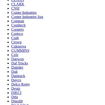
CLARK
CNH
Comer Industries
Comer Industries Spa
Compair
Contitech
Coopers
Corteco
Craft
Crown
Cukurova
CUMMINS
Czfz
Daewoo
Daf Trucks
Daimler
Dali
Dantruck
Dayco
Delco Remy
Deutz
DIECI
Difa
Dinolift