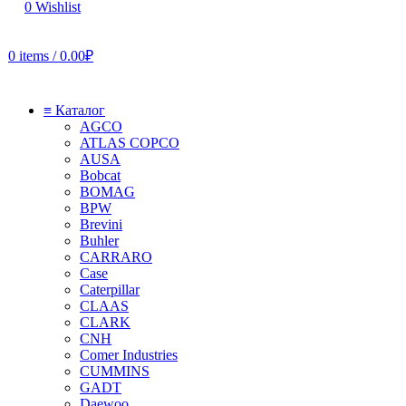
0
Wishlist
0
items
/
0.00
₽
≡ Каталог
AGCO
ATLAS COPCO
AUSA
Bobcat
BOMAG
BPW
Brevini
Buhler
CARRARO
Case
Caterpillar
CLAAS
CLARK
CNH
Comer Industries
CUMMINS
GADT
Daewoo