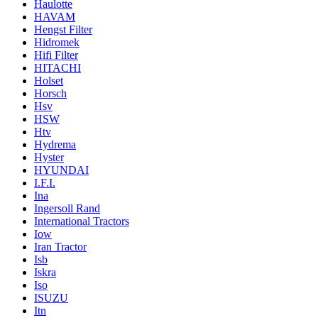
Haulotte
HAVAM
Hengst Filter
Hidromek
Hifi Filter
HITACHI
Holset
Horsch
Hsv
HSW
Htv
Hydrema
Hyster
HYUNDAI
I.F.I.
Ina
Ingersoll Rand
International Tractors
Iow
Iran Tractor
Isb
Iskra
Iso
ISUZU
Itn