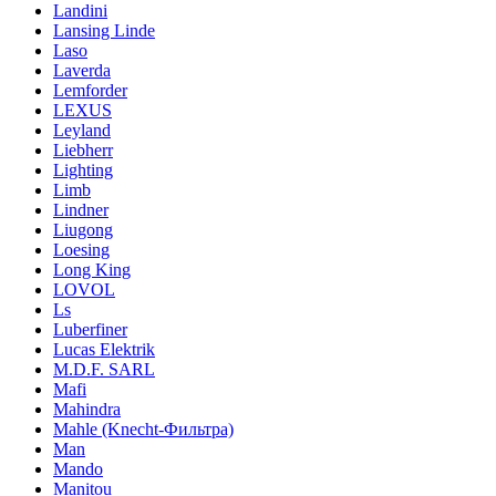
Landini
Lansing Linde
Laso
Laverda
Lemforder
LEXUS
Leyland
Liebherr
Lighting
Limb
Lindner
Liugong
Loesing
Long King
LOVOL
Ls
Luberfiner
Lucas Elektrik
M.D.F. SARL
Mafi
Mahindra
Mahle (Knecht-Фильтра)
Man
Mando
Manitou