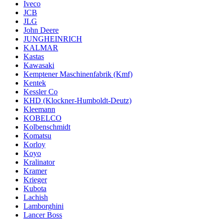
Iveco
JCB
JLG
John Deere
JUNGHEINRICH
KALMAR
Kastas
Kawasaki
Kemptener Maschinenfabrik (Kmf)
Kentek
Kessler Co
KHD (Klockner-Humboldt-Deutz)
Kleemann
KOBELCO
Kolbenschmidt
Komatsu
Korloy
Koyo
Kralinator
Kramer
Krieger
Kubota
Lachish
Lamborghini
Lancer Boss