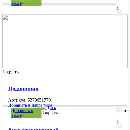
заказу
Закрыть
Подшипник
Артикул: 5370651779
Добавить в избранное
Добавить к
Количе
Закрыть
заказу
Диск фрикционный