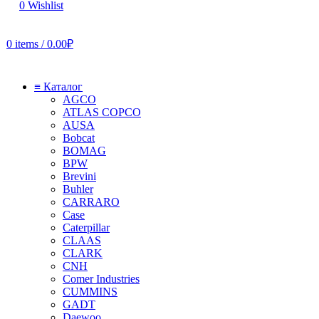
0
Wishlist
0
items
/
0.00
₽
≡ Каталог
AGCO
ATLAS COPCO
AUSA
Bobcat
BOMAG
BPW
Brevini
Buhler
CARRARO
Case
Caterpillar
CLAAS
CLARK
CNH
Comer Industries
CUMMINS
GADT
Daewoo