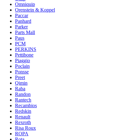
Omniquip
Orenstein & Koppel
Paccar
Panhard
Parker
Parts Mall
Paus
PCM
PERKINS
Pettibone
Piaggio
Poclain
Ponsse
Preet
Qimin
Raba
Randon
Rantech
Recambios
Redskin
Renault
Rexroth
Risa Roux
ROPA
Rota