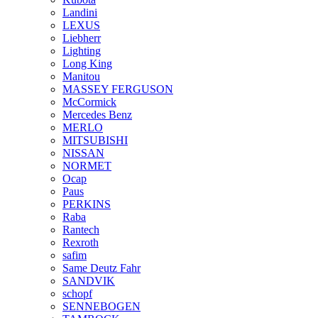
Landini
LEXUS
Liebherr
Lighting
Long King
Manitou
MASSEY FERGUSON
McCormick
Mercedes Benz
MERLO
MITSUBISHI
NISSAN
NORMET
Ocap
Paus
PERKINS
Raba
Rantech
Rexroth
safim
Same Deutz Fahr
SANDVIK
schopf
SENNEBOGEN