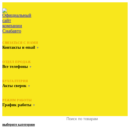
СВЯЗАТЬСЯ С НАМИ
Контакты и email
▼
ОТДЕЛ ПРОДАЖ
Все телефоны
▼
БУХГАЛТЕРИЯ
Акты сверок
▼
РЕЖИМ РАБОТЫ
График работы
▼
выберите категорию