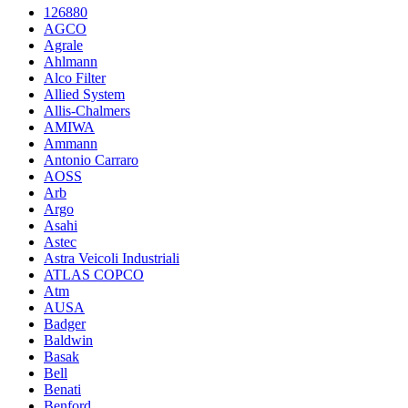
126880
AGCO
Agrale
Ahlmann
Alco Filter
Allied System
Allis-Chalmers
AMIWA
Ammann
Antonio Carraro
AOSS
Arb
Argo
Asahi
Astec
Astra Veicoli Industriali
ATLAS COPCO
Atm
AUSA
Badger
Baldwin
Basak
Bell
Benati
Benford