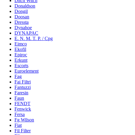
Ditch Witch
Donaldson
Dongil
Doosan
Dressta
Dynahoe
DYNAPAC
E. N. M. T. P. / Cpg
Eimco
Ekofil
Epiroc
Erkunt
Escorts
Euroelement
Fag
Fai Filtri
Fantuzzi
Faresin
Faun
FENDT
Fenwick
Fersa
Fg Wilson
Fiat
Fil Filter