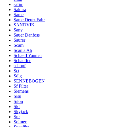
safim
Sakura
Same
Same Deutz Fahr
SANDVIK
Sany
Sauer Danfoss
Saurer
Scam
Scania Ab
Schaeff Yanmar
Schaeffer
schopf
Sct
Sdlg
SENNEBOGEN
Sf Filter
Siemens
Sisu
Siton
Skf
Skyjack
Snr
Solmec
Sonalika