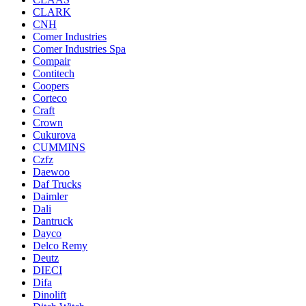
CLARK
CNH
Comer Industries
Comer Industries Spa
Compair
Contitech
Coopers
Corteco
Craft
Crown
Cukurova
CUMMINS
Czfz
Daewoo
Daf Trucks
Daimler
Dali
Dantruck
Dayco
Delco Remy
Deutz
DIECI
Difa
Dinolift