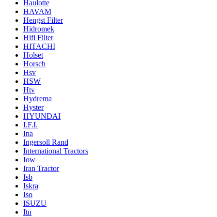
Haulotte
HAVAM
Hengst Filter
Hidromek
Hifi Filter
HITACHI
Holset
Horsch
Hsv
HSW
Htv
Hydrema
Hyster
HYUNDAI
I.F.I.
Ina
Ingersoll Rand
International Tractors
Iow
Iran Tractor
Isb
Iskra
Iso
ISUZU
Itn