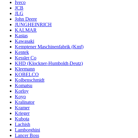
Iveco
JCB
JLG
John Deere
JUNGHEINRICH
KALMAR
Kastas
Kawasaki
Kemptener Maschinenfabrik (Kmf)
Kentek
Kessler Co
KHD (Klockner-Humboldt-Deutz)
Kleemann
KOBELCO
Kolbenschmidt
Komatsu
Korloy
Koyo
Kralinator
Kramer
Krieger
Kubota
Lachish
Lamborghini
Lancer Boss