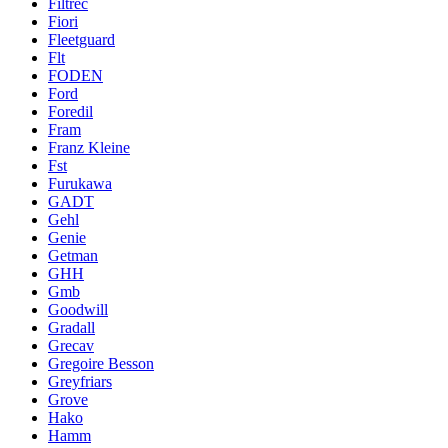
Filtrec
Fiori
Fleetguard
Flt
FODEN
Ford
Foredil
Fram
Franz Kleine
Fst
Furukawa
GADT
Gehl
Genie
Getman
GHH
Gmb
Goodwill
Gradall
Grecav
Gregoire Besson
Greyfriars
Grove
Hako
Hamm