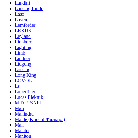
Landini
Lansing Linde
Laso
Laverda
Lemforder
LEXUS
Leyland
Liebherr
Lighting
Limb
Lindner
Liugong
Loesing
Long King
LOVOL
Ls
Luberfiner
Lucas Elektrik
M.D.F. SARL
Mafi
Mahindra
Mahle (Knecht-Фильтра)
Man
Mando
Manitou