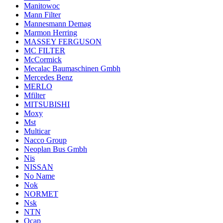
Manitowoc
Mann Filter
Mannesmann Demag
Marmon Herring
MASSEY FERGUSON
MC FILTER
McCormick
Mecalac Baumaschinen Gmbh
Mercedes Benz
MERLO
Mfilter
MITSUBISHI
Moxy
Mst
Multicar
Nacco Group
Neoplan Bus Gmbh
Nis
NISSAN
No Name
Nok
NORMET
Nsk
NTN
Ocap