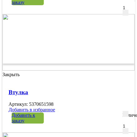
заказу
Закрыть
Втулка
Артикул: 5370651598
Добавить в избранное
Добавить к
Количе
заказу