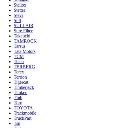
Stellox
Stetter
Steyr
Still
SULLAIR
Sure Filter
Takeuchi
TAMROCK
Tarsus
Tata Motors
TCM
Telco
TERBERG
Terex
Terrion
Tigercat
Timberjack
Timken
Tmb
Toro
TOYOTA
Trackmobile
TruckPart
Tsn