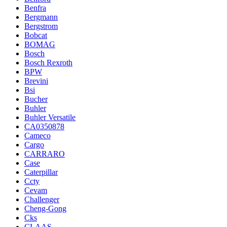
Benfra
Bergmann
Bergstrom
Bobcat
BOMAG
Bosch
Bosch Rexroth
BPW
Brevini
Bsi
Bucher
Buhler
Buhler Versatile
CA0350878
Cameco
Cargo
CARRARO
Case
Caterpillar
Ccty
Cevam
Challenger
Cheng-Gong
Cks
CLAAS