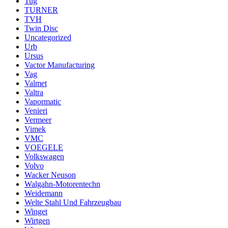
Tug
TURNER
TVH
Twin Disc
Uncategorized
Urb
Ursus
Vactor Manufacturing
Vag
Valmet
Valtra
Vapormatic
Venieri
Vermeer
Vimek
VMC
VOEGELE
Volkswagen
Volvo
Wacker Neuson
Walgahn-Motorentechn
Weidemann
Welte Stahl Und Fahrzeugbau
Winget
Wirtgen