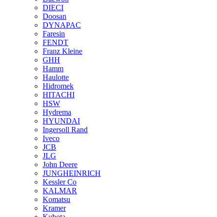
DIECI
Doosan
DYNAPAC
Faresin
FENDT
Franz Kleine
GHH
Hamm
Haulotte
Hidromek
HITACHI
HSW
Hydrema
HYUNDAI
Ingersoll Rand
Iveco
JCB
JLG
John Deere
JUNGHEINRICH
Kessler Co
KALMAR
Komatsu
Kramer
Kubota