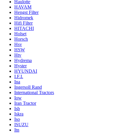
Haulotte
HAVAM
Hengst Filter
Hidromek
Hifi Filter
HITACHI
Holset
Horsch
Hsv
HSW
Htv
Hydrema
Hyster
HYUNDAI
I.F.I.
Ina
Ingersoll Rand
International Tractors
Iow
Iran Tractor
Isb
Iskra
Iso
ISUZU
Itn