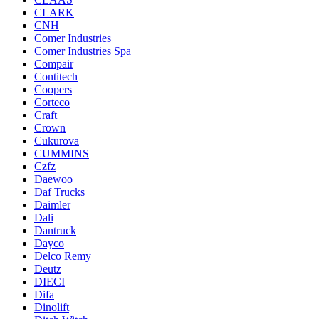
CLARK
CNH
Comer Industries
Comer Industries Spa
Compair
Contitech
Coopers
Corteco
Craft
Crown
Cukurova
CUMMINS
Czfz
Daewoo
Daf Trucks
Daimler
Dali
Dantruck
Dayco
Delco Remy
Deutz
DIECI
Difa
Dinolift