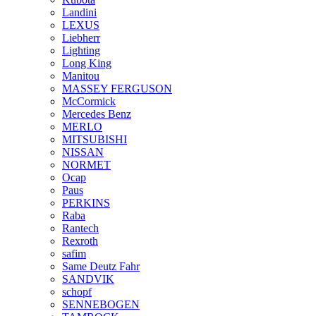
Landini
LEXUS
Liebherr
Lighting
Long King
Manitou
MASSEY FERGUSON
McCormick
Mercedes Benz
MERLO
MITSUBISHI
NISSAN
NORMET
Ocap
Paus
PERKINS
Raba
Rantech
Rexroth
safim
Same Deutz Fahr
SANDVIK
schopf
SENNEBOGEN