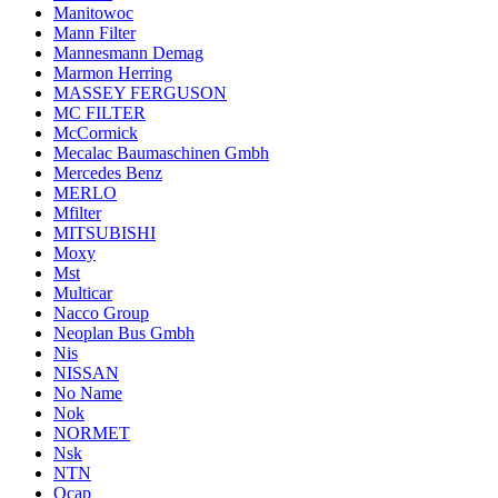
Manitowoc
Mann Filter
Mannesmann Demag
Marmon Herring
MASSEY FERGUSON
MC FILTER
McCormick
Mecalac Baumaschinen Gmbh
Mercedes Benz
MERLO
Mfilter
MITSUBISHI
Moxy
Mst
Multicar
Nacco Group
Neoplan Bus Gmbh
Nis
NISSAN
No Name
Nok
NORMET
Nsk
NTN
Ocap