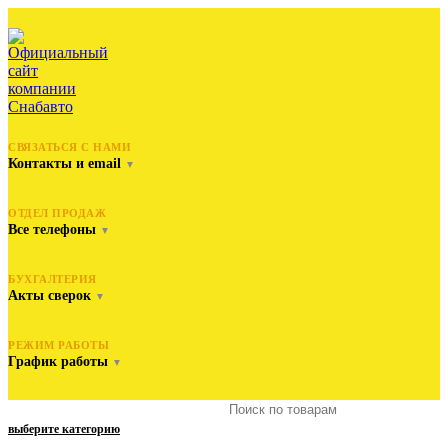
СВЯЗАТЬСЯ С НАМИ
Контакты и email
▼
ОТДЕЛ ПРОДАЖ
Все телефоны
▼
БУХГАЛТЕРИЯ
Акты сверок
▼
РЕЖИМ РАБОТЫ
График работы
▼
выберите категорию