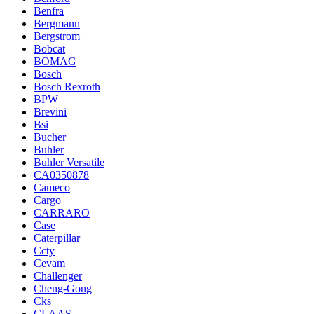
Benfra
Bergmann
Bergstrom
Bobcat
BOMAG
Bosch
Bosch Rexroth
BPW
Brevini
Bsi
Bucher
Buhler
Buhler Versatile
CA0350878
Cameco
Cargo
CARRARO
Case
Caterpillar
Ccty
Cevam
Challenger
Cheng-Gong
Cks
CLAAS