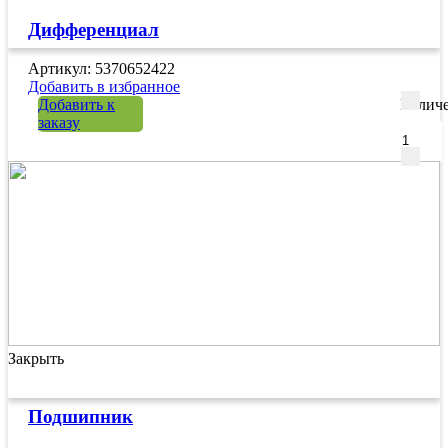
Дифференциал
Артикул: 5370652422
Добавить в избранное
Добавить к
Количе
заказу
Закрыть
Подшипник