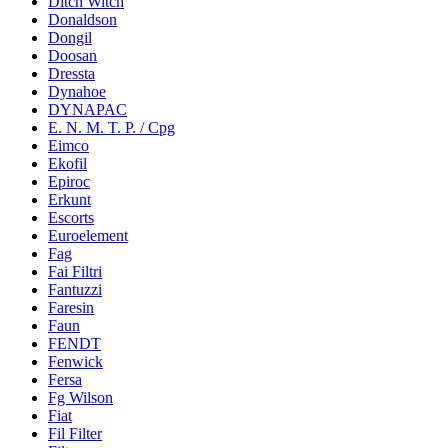
Ditch Witch
Donaldson
Dongil
Doosan
Dressta
Dynahoe
DYNAPAC
E. N. M. T. P. / Cpg
Eimco
Ekofil
Epiroc
Erkunt
Escorts
Euroelement
Fag
Fai Filtri
Fantuzzi
Faresin
Faun
FENDT
Fenwick
Fersa
Fg Wilson
Fiat
Fil Filter