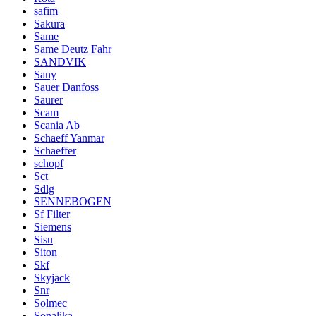
safim
Sakura
Same
Same Deutz Fahr
SANDVIK
Sany
Sauer Danfoss
Saurer
Scam
Scania Ab
Schaeff Yanmar
Schaeffer
schopf
Sct
Sdlg
SENNEBOGEN
Sf Filter
Siemens
Sisu
Siton
Skf
Skyjack
Snr
Solmec
Sonalika