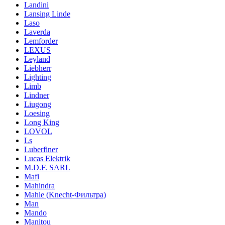
Landini
Lansing Linde
Laso
Laverda
Lemforder
LEXUS
Leyland
Liebherr
Lighting
Limb
Lindner
Liugong
Loesing
Long King
LOVOL
Ls
Luberfiner
Lucas Elektrik
M.D.F. SARL
Mafi
Mahindra
Mahle (Knecht-Фильтра)
Man
Mando
Manitou