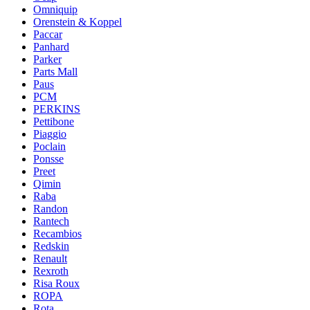
Omniquip
Orenstein & Koppel
Paccar
Panhard
Parker
Parts Mall
Paus
PCM
PERKINS
Pettibone
Piaggio
Poclain
Ponsse
Preet
Qimin
Raba
Randon
Rantech
Recambios
Redskin
Renault
Rexroth
Risa Roux
ROPA
Rota