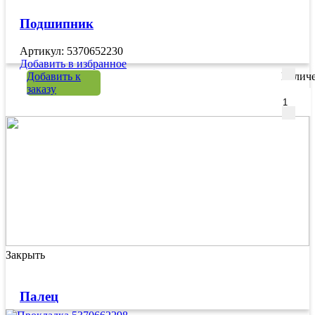
Подшипник
Артикул: 5370652230
Добавить в избранное
Добавить к
Количе
заказу
Закрыть
Палец