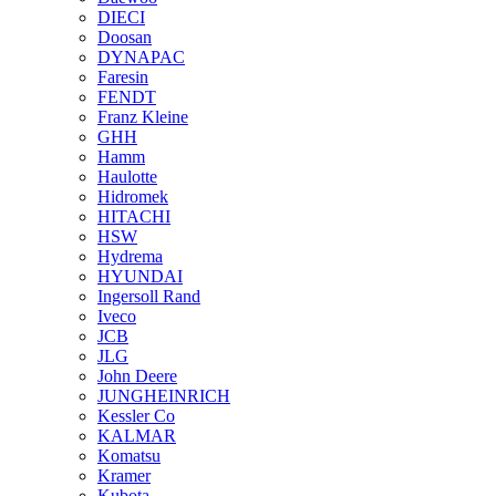
DIECI
Doosan
DYNAPAC
Faresin
FENDT
Franz Kleine
GHH
Hamm
Haulotte
Hidromek
HITACHI
HSW
Hydrema
HYUNDAI
Ingersoll Rand
Iveco
JCB
JLG
John Deere
JUNGHEINRICH
Kessler Co
KALMAR
Komatsu
Kramer
Kubota