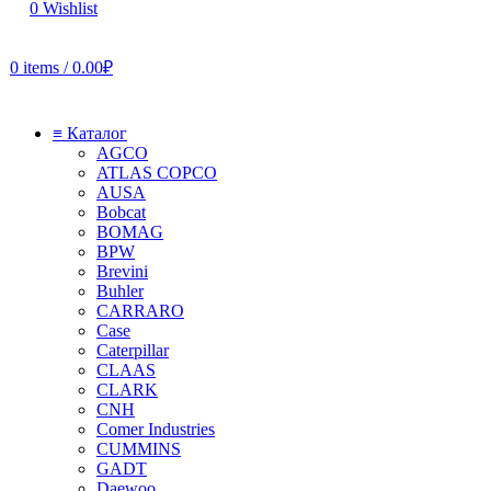
0
Wishlist
0
items
/
0.00
₽
≡ Каталог
AGCO
ATLAS COPCO
AUSA
Bobcat
BOMAG
BPW
Brevini
Buhler
CARRARO
Case
Caterpillar
CLAAS
CLARK
CNH
Comer Industries
CUMMINS
GADT
Daewoo