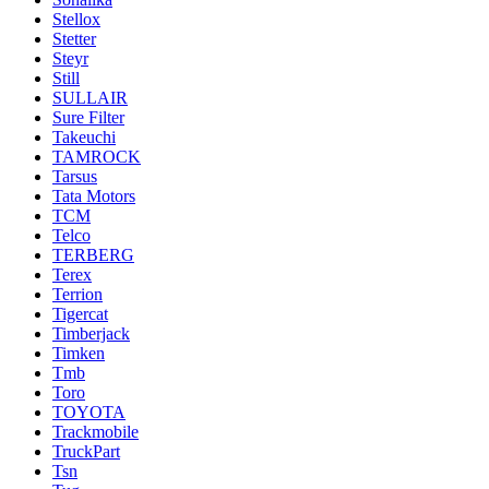
Stellox
Stetter
Steyr
Still
SULLAIR
Sure Filter
Takeuchi
TAMROCK
Tarsus
Tata Motors
TCM
Telco
TERBERG
Terex
Terrion
Tigercat
Timberjack
Timken
Tmb
Toro
TOYOTA
Trackmobile
TruckPart
Tsn