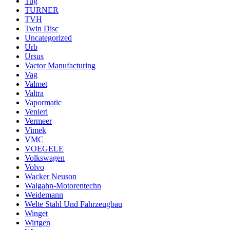
Tug
TURNER
TVH
Twin Disc
Uncategorized
Urb
Ursus
Vactor Manufacturing
Vag
Valmet
Valtra
Vapormatic
Venieri
Vermeer
Vimek
VMC
VOEGELE
Volkswagen
Volvo
Wacker Neuson
Walgahn-Motorentechn
Weidemann
Welte Stahl Und Fahrzeugbau
Winget
Wirtgen