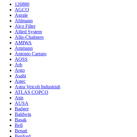
126880
AGCO
Agrale
Ahlmann
Alco Filter
Allied System
Allis-Chalmers
AMIWA
Ammann
Antonio Carraro
AOSS
Arb
Argo
Asahi
Astec
Astra Veicoli Industriali
ATLAS COPCO
Atm
AUSA
Badger
Baldwin
Basak
Bell
Benati
Benford