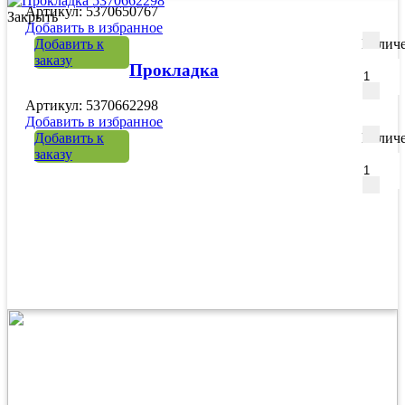
Артикул: 5370650767
Закрыть
Добавить в избранное
Добавить к
Количе
заказу
Прокладка
Артикул: 5370662298
Добавить в избранное
Добавить к
Количе
заказу