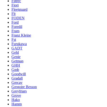
Filtrec
Fiori
Fleetguard
Flt
FODEN
Ford
Foredil
Fram
Franz Kleine
Fst
Furukawa
GADT
Gehl
Genie
Getman
GHH
Gmb
Goodwill
Gradall
Grecav
Gregoire Besson
Greyfriars
Grove
Hako
Hamm