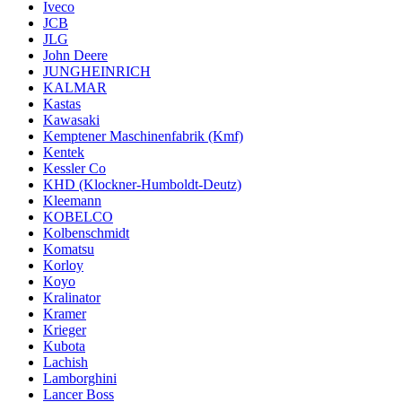
Iveco
JCB
JLG
John Deere
JUNGHEINRICH
KALMAR
Kastas
Kawasaki
Kemptener Maschinenfabrik (Kmf)
Kentek
Kessler Co
KHD (Klockner-Humboldt-Deutz)
Kleemann
KOBELCO
Kolbenschmidt
Komatsu
Korloy
Koyo
Kralinator
Kramer
Krieger
Kubota
Lachish
Lamborghini
Lancer Boss