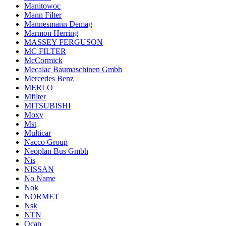
Manitowoc
Mann Filter
Mannesmann Demag
Marmon Herring
MASSEY FERGUSON
MC FILTER
McCormick
Mecalac Baumaschinen Gmbh
Mercedes Benz
MERLO
Mfilter
MITSUBISHI
Moxy
Mst
Multicar
Nacco Group
Neoplan Bus Gmbh
Nis
NISSAN
No Name
Nok
NORMET
Nsk
NTN
Ocap