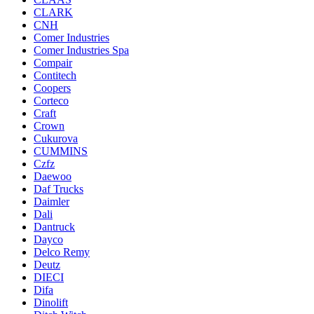
CLARK
CNH
Comer Industries
Comer Industries Spa
Compair
Contitech
Coopers
Corteco
Craft
Crown
Cukurova
CUMMINS
Czfz
Daewoo
Daf Trucks
Daimler
Dali
Dantruck
Dayco
Delco Remy
Deutz
DIECI
Difa
Dinolift