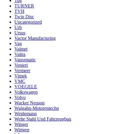
Tug
TURNER
TVH
Twin Disc
Uncategorized
Urb
Ursus
Vactor Manufacturing
Vag
Valmet
Valtra
Vapormatic
Venieri
Vermeer
Vimek
VMC
VOEGELE
Volkswagen
Volvo
Wacker Neuson
Walgahn-Motorentechn
Weidemann
Welte Stahl Und Fahrzeugbau
Winget
Wirtgen