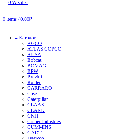
0
Wishlist
0
items
/
0.00
₽
≡ Каталог
AGCO
ATLAS COPCO
AUSA
Bobcat
BOMAG
BPW
Brevini
Buhler
CARRARO
Case
Caterpillar
CLAAS
CLARK
CNH
Comer Industries
CUMMINS
GADT
Daewoo