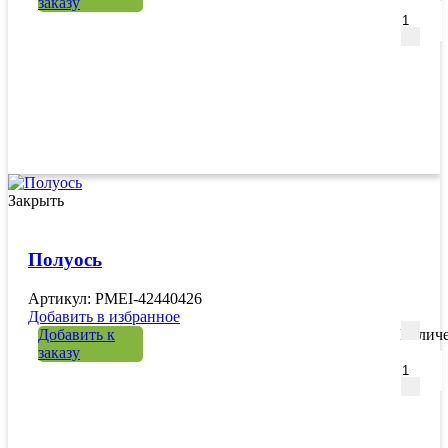
заказу
Закрыть
Полуось
Артикул: PMEI-42440426
Добавить в избранное
Добавить к
Количе
заказу