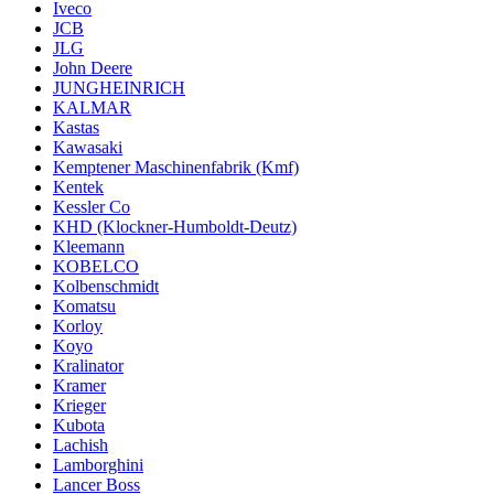
Iveco
JCB
JLG
John Deere
JUNGHEINRICH
KALMAR
Kastas
Kawasaki
Kemptener Maschinenfabrik (Kmf)
Kentek
Kessler Co
KHD (Klockner-Humboldt-Deutz)
Kleemann
KOBELCO
Kolbenschmidt
Komatsu
Korloy
Koyo
Kralinator
Kramer
Krieger
Kubota
Lachish
Lamborghini
Lancer Boss