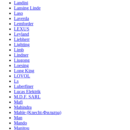
Landini
Lansing Linde
Laso
Laverda
Lemforder
LEXUS
Leyland
Liebherr
Lighting
Limb
Lindner
Liugong
Loesing
Long King
LOVOL
Ls
Luberfiner
Lucas Elektrik
M.D.F. SARL
Mafi
Mahindra
Mahle (Knecht-Фильтра)
Man
Mando
Manitou