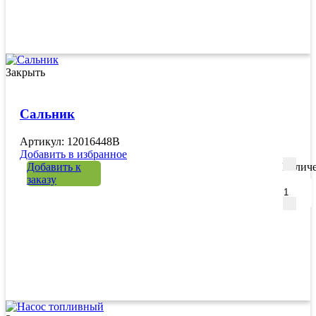
Закрыть
Сальник
Артикул: 12016448B
Добавить в избранное
Добавить к
Количе
заказу