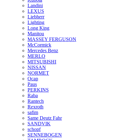
Landini
LEXUS
Liebherr
Lighting
Long King
Manitou
MASSEY FERGUSON
McCormick
Mercedes Benz
MERLO
MITSUBISHI
NISSAN
NORMET
Ocap
Paus
PERKINS
Raba
Rantech
Rexroth
safim
Same Deutz Fahr
SANDVIK
schopf
SENNEBOGEN