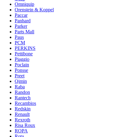
Omniquip
Orenstein & Koppel
Paccar
Panhard
Parker
Parts Mall
Paus
PCM
PERKINS
Pettibone
Piaggio
Poclain
Ponsse
Preet
Qimin
Raba
Randon
Rantech
Recambios
Redskin
Renault
Rexroth
Risa Roux
ROPA
Rota