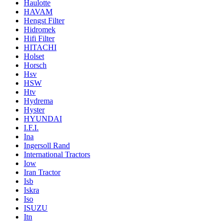
Haulotte
HAVAM
Hengst Filter
Hidromek
Hifi Filter
HITACHI
Holset
Horsch
Hsv
HSW
Htv
Hydrema
Hyster
HYUNDAI
I.F.I.
Ina
Ingersoll Rand
International Tractors
Iow
Iran Tractor
Isb
Iskra
Iso
ISUZU
Itn