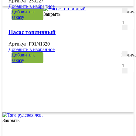
Артикул: 250227
Добавить в избранное
Добавить к
Количе
Закрыть
заказу
Насос топливный
Артикул: F01/41320
Добавить в избранное
Добавить к
Количе
заказу
Закрыть