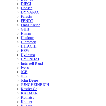
DIECI
Doosan
DYNAPAC
Faresin
FENDT
Franz Kleine
GHH
Hamm
Haulotte
Hidromek
HITACHI
HSW
Hydrema
HYUNDAI
Ingersoll Rand
Iveco
JCB
JLG
John Deere
JUNGHEINRICH
Kessler Co
KALMAR
Komatsu
Kramer
Kubota