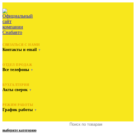
СВЯЗАТЬСЯ С НАМИ
Контакты и email
▼
ОТДЕЛ ПРОДАЖ
Все телефоны
▼
БУХГАЛТЕРИЯ
Акты сверок
▼
РЕЖИМ РАБОТЫ
График работы
▼
выберите категорию