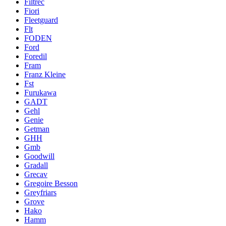
Filtrec
Fiori
Fleetguard
Flt
FODEN
Ford
Foredil
Fram
Franz Kleine
Fst
Furukawa
GADT
Gehl
Genie
Getman
GHH
Gmb
Goodwill
Gradall
Grecav
Gregoire Besson
Greyfriars
Grove
Hako
Hamm