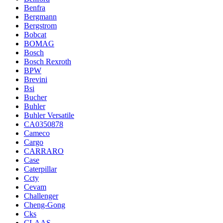
Benfra
Bergmann
Bergstrom
Bobcat
BOMAG
Bosch
Bosch Rexroth
BPW
Brevini
Bsi
Bucher
Buhler
Buhler Versatile
CA0350878
Cameco
Cargo
CARRARO
Case
Caterpillar
Ccty
Cevam
Challenger
Cheng-Gong
Cks
CLAAS