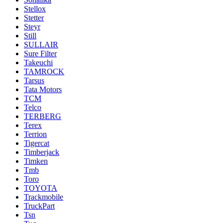
Stellox
Stetter
Steyr
Still
SULLAIR
Sure Filter
Takeuchi
TAMROCK
Tarsus
Tata Motors
TCM
Telco
TERBERG
Terex
Terrion
Tigercat
Timberjack
Timken
Tmb
Toro
TOYOTA
Trackmobile
TruckPart
Tsn