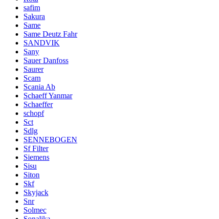
safim
Sakura
Same
Same Deutz Fahr
SANDVIK
Sany
Sauer Danfoss
Saurer
Scam
Scania Ab
Schaeff Yanmar
Schaeffer
schopf
Sct
Sdlg
SENNEBOGEN
Sf Filter
Siemens
Sisu
Siton
Skf
Skyjack
Snr
Solmec
Sonalika