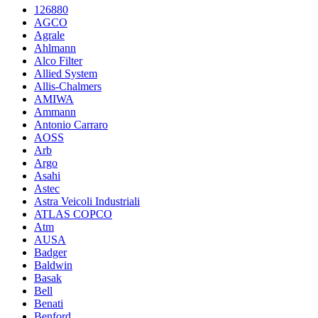
126880
AGCO
Agrale
Ahlmann
Alco Filter
Allied System
Allis-Chalmers
AMIWA
Ammann
Antonio Carraro
AOSS
Arb
Argo
Asahi
Astec
Astra Veicoli Industriali
ATLAS COPCO
Atm
AUSA
Badger
Baldwin
Basak
Bell
Benati
Benford