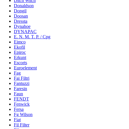
Ditch Witch
Donaldson
Dongil
Doosan
Dressta
Dynahoe
DYNAPAC
E. N. M. T. P. / Cpg
Eimco
Ekofil
Epiroc
Erkunt
Escorts
Euroelement
Fag
Fai Filtri
Fantuzzi
Faresin
Faun
FENDT
Fenwick
Fersa
Fg Wilson
Fiat
Fil Filter